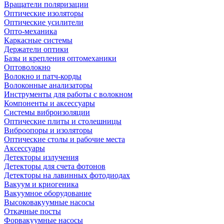
Вращатели поляризации
Оптические изоляторы
Оптические усилители
Опто-механика
Каркасные системы
Держатели оптики
Базы и крепления оптомеханики
Оптоволокно
Волокно и патч-корды
Волоконные анализаторы
Инструменты для работы с волокном
Компоненты и аксессуары
Системы виброизоляции
Оптические плиты и столешницы
Виброопоры и изоляторы
Оптические столы и рабочие места
Аксессуары
Детекторы излучения
Детекторы для счета фотонов
Детекторы на лавинных фотодиодах
Вакуум и криогеника
Вакуумное оборудование
Высоковакуумные насосы
Откачные посты
Форвакуумные насосы