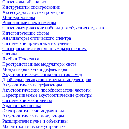
Спектральный анализ
Инструменты спектроскопии
Аксессуары для спектрометрии
Монохроматоры
Волоконные спектрометры
Спектрометрические наборы для обучения студентов
Интегрирующие сферы
Анализаторы оптического спектра
Оптические приемники излучения
Спектроскопия с временным разрешением
Оптика
Ячейки Поккельса
Пространственные модуляторы света
Модуляторы света и дефлекторы
Акустооптические синхронизаторы мод
Драйверы для акусооптических модуляторов
Акусооптические дефлекторы
Акустооптические преобразователи частоты
Перестраиваемые акустооптические фильтры
Оптические компоненты
Адаптивная оптика
Электрооптичесие модуляторы
Акустооптические модуляторы
Расширители пучка и объективы
Магнитооптические устройства