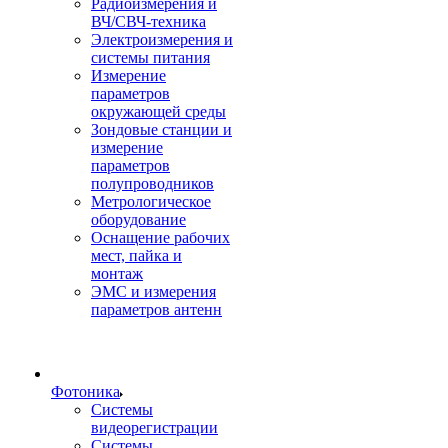
Радиоизмерения и
ВЧ/СВЧ-техника
Электроизмерения и
системы питания
Измерение
параметров
окружающей среды
Зондовые станции и
измерение
параметров
полупроводников
Метрологическое
оборудование
Оснащение рабочих
мест, пайка и
монтаж
ЭМС и измерения
параметров антенн
Фотоника
Cистемы
видеорегистрации
Системы