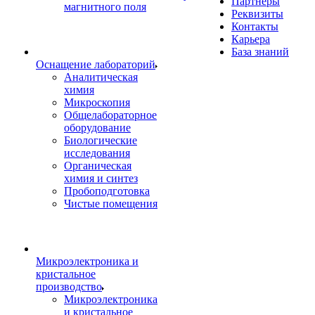
Партнеры
магнитного поля
Реквизиты
Контакты
Карьера
База знаний
Оснащение лабораторий
Аналитическая
химия
Микроскопия
Общелабораторное
оборудование
Биологические
исследования
Органическая
химия и синтез
Пробоподготовка
Чистые помещения
Микроэлектроника и
кристальное
производство
Микроэлектроника
и кристальное