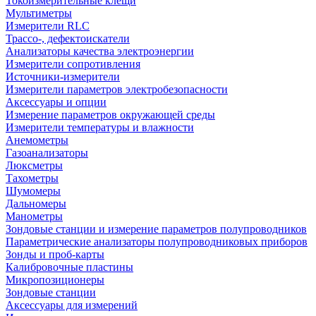
Токоизмерительные клещи
Мультиметры
Измерители RLC
Трассо-, дефектоискатели
Анализаторы качества электроэнергии
Измерители сопротивления
Источники-измерители
Измерители параметров электробезопасности
Аксессуары и опции
Измерение параметров окружающей среды
Измерители температуры и влажности
Анемометры
Газоанализаторы
Люксметры
Тахометры
Шумомеры
Дальномеры
Манометры
Зондовые станции и измерение параметров полупроводников
Параметрические анализаторы полупроводниковых приборов
Зонды и проб-карты
Калибровочные пластины
Микропозиционеры
Зондовые станции
Аксессуары для измерений