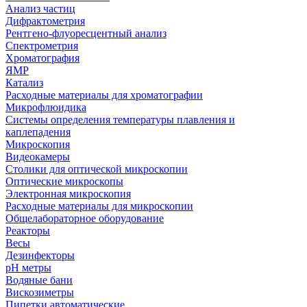
Анализ частиц
Дифрактометрия
Рентгено-флуоресцентный анализ
Спектрометрия
Хроматография
ЯМР
Катализ
Расходные материалы для хроматографии
Микрофлюидика
Системы определения температуры плавления и
каплепадения
Микроскопия
Видеокамеры
Столики для оптической микроскопии
Оптические микроскопы
Электронная микроскопия
Расходные материалы для микроскопии
Общелабораторное оборудование
Реакторы
Весы
Дезинфекторы
рН метры
Водяные бани
Вискозиметры
Пипетки автоматические