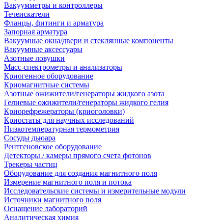
Вакуумметры и контроллеры
Течеискатели
Фланцы, фитинги и арматура
Запорная арматура
Вакуумные окна/двери и стеклянные компоненты
Вакуумные аксессуары
Азотные ловушки
Масс-спектрометры и анализаторы
Криогенное оборудование
Криомагнитные системы
Азотные ожижители/генераторы жидкого азота
Гелиевые ожижители/генераторы жидкого гелия
Криорефрежераторы (криоголовки)
Криостаты для научных исследований
Низкотемпературная термометрия
Сосуды дьюара
Рентгеновское оборудование
Детекторы / камеры прямого счета фотонов
Трекеры частиц
Оборудование для создания магнитного поля
Измерение магнитного поля и потока
Исследовательские системы и измерительные модули
Источники магнитного поля
Оснащение лабораторий
Аналитическая химия