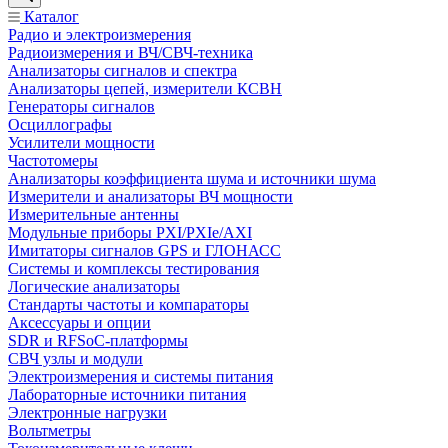
Каталог
Радио и электроизмерения
Радиоизмерения и ВЧ/СВЧ-техника
Анализаторы сигналов и спектра
Анализаторы цепей, измерители КСВН
Генераторы сигналов
Осциллографы
Усилители мощности
Частотомеры
Анализаторы коэффициента шума и источники шума
Измерители и анализаторы ВЧ мощности
Измерительные антенны
Модульные приборы PXI/PXIe/AXI
Имитаторы сигналов GPS и ГЛОНАСС
Системы и комплексы тестирования
Логические анализаторы
Стандарты частоты и компараторы
Аксессуары и опции
SDR и RFSoC‑платформы
СВЧ узлы и модули
Электроизмерения и системы питания
Лабораторные источники питания
Электронные нагрузки
Вольтметры