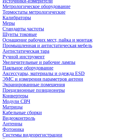
Источники-измерители
Метрологическое оборудование
Термостаты метрологические
Калибраторы
Меры
Стандарты частоты
Шунты токовые
Оснащение рабочих мест, пайка и монтаж
Промышленная и антистатическая мебель
Антистатическая тара
Ручной инструмент
Увеличительные и рабочие лампы
Паяльное оборудование
Аксессуары, материалы и одежда ESD
ЭМС и измерения параметров антенн
Экранированные помещения
Прецизионные позиционеры
Конвертеры
Модули СВЧ
Матрицы
Кабельные сборки
Видеоконтроль
Антенны
Фотоника
Cистемы видеорегистрации