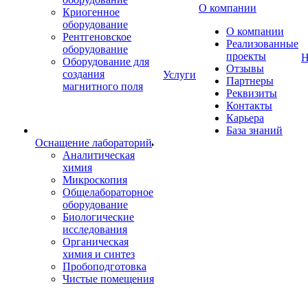
О компании
Криогенное
оборудование
О компании
Рентгеновское
Реализованные
оборудование
проекты
Н
Оборудование для
Отзывы
создания
Услуги
Партнеры
магнитного поля
Реквизиты
Контакты
Карьера
База знаний
Оснащение лабораторий
Аналитическая
химия
Микроскопия
Общелабораторное
оборудование
Биологические
исследования
Органическая
химия и синтез
Пробоподготовка
Чистые помещения