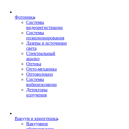
Фотоника
Cистемы
видеорегистрации
Системы
позиционирования
Лазеры и источники
света
Спектральный
анализ
Оптика
Опто-механика
Оптоволокно
Системы
виброизоляции
Детекторы
излучения
Вакуум и криогеника
Вакуумное
оборудование