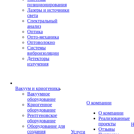
позиционирования
Лазеры и источники
света
Спектральный
анализ
Оптика
Опто-механика
Оптоволокно
Системы
виброизоляции
Детекторы
излучения
Вакуум и криогеника
Вакуумное
оборудование
О компании
Криогенное
оборудование
О компании
Рентгеновское
Реализованные
оборудование
проекты
Н
Оборудование для
Отзывы
создания
Услуги