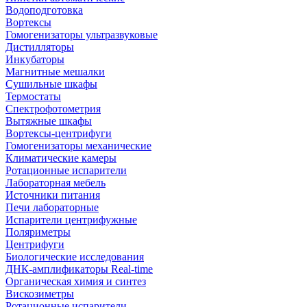
Водоподготовка
Вортексы
Гомогенизаторы ультразвуковые
Дистилляторы
Инкубаторы
Магнитные мешалки
Сушильные шкафы
Термостаты
Спектрофотометрия
Вытяжные шкафы
Вортексы-центрифуги
Гомогенизаторы механические
Климатические камеры
Ротационные испарители
Лабораторная мебель
Источники питания
Печи лабораторные
Испарители центрифужные
Поляриметры
Центрифуги
Биологические исследования
ДНК-амплификаторы Real-time
Органическая химия и синтез
Вискозиметры
Ротационные испарители