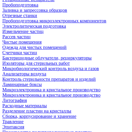
Пробоподготовка
Заливка и запрессовка образцов
Отрезные станки
Пробоподготовка микроэлектронных компонентов
Электролитическая подготовка
Измельчение частиц
Рассев частиц
Чистые помещения
Одежда для чистых помещений
Счетчики частиц
Бактерицидные облучатели, рециркуляторы
Изоляторы для стерильных работ
Микробиологический контроль воздуха и газов
Анализаторы воздуха
Контроль стерильности препаратов и изделий
Ламинарные боксы
Микроэлектроника и кристальное производство
Микроэлектроника и кристальное производство
Литография
Расходные материалы
Разделение пластин на кристаллы
Сборка, корпусирование и хранение
Травление
Эпитаксия