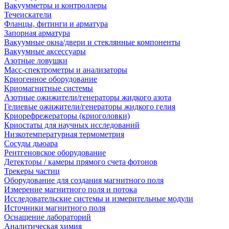
Вакуумметры и контроллеры
Течеискатели
Фланцы, фитинги и арматура
Запорная арматура
Вакуумные окна/двери и стеклянные компоненты
Вакуумные аксессуары
Азотные ловушки
Масс-спектрометры и анализаторы
Криогенное оборудование
Криомагнитные системы
Азотные ожижители/генераторы жидкого азота
Гелиевые ожижители/генераторы жидкого гелия
Криорефрежераторы (криоголовки)
Криостаты для научных исследований
Низкотемпературная термометрия
Сосуды дьюара
Рентгеновское оборудование
Детекторы / камеры прямого счета фотонов
Трекеры частиц
Оборудование для создания магнитного поля
Измерение магнитного поля и потока
Исследовательские системы и измерительные модули
Источники магнитного поля
Оснащение лабораторий
Аналитическая химия