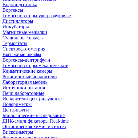
Водоподготовка
Вортексы
Гомогенизаторы ультразвуковые
Дистилляторы
Инкубаторы
Магнитные мешалки
Сушильные шкафы
Термостаты
Спектрофотометрия
Вытяжные шкафы
Вортексы-центрифуги
Гомогенизаторы механические
Климатические камеры
Ротационные испарители
Лабораторная мебель
Источники питания
Печи лабораторные
Испарители центрифужные
Поляриметры
Центрифуги
Биологические исследования
ДНК-амплификаторы Real-time
Органическая химия и синтез
Вискозиметры
Ротационные испарители