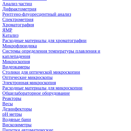
Анализ частиц
Дифрактометрия
Рентгено-флуоресцентный анализ
Спектрометрия
Хроматография
ЯМР
Катализ
Расходные материалы для хроматографии
Микрофлюидика
Системы определения температуры плавления и
каплепадения
Микроскопия
Видеокамеры
Столики для оптической микроскопии
Оптические микроскопы
Электронная микроскопия
Расходные материалы для микроскопии
Общелабораторное оборудование
Реакторы
Весы
Дезинфекторы
рН метры
Водяные бани
Вискозиметры
Пипетки автоматические