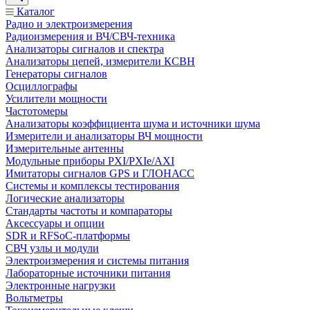
Каталог
Радио и электроизмерения
Радиоизмерения и ВЧ/СВЧ-техника
Анализаторы сигналов и спектра
Анализаторы цепей, измерители КСВН
Генераторы сигналов
Осциллографы
Усилители мощности
Частотомеры
Анализаторы коэффициента шума и источники шума
Измерители и анализаторы ВЧ мощности
Измерительные антенны
Модульные приборы PXI/PXIe/AXI
Имитаторы сигналов GPS и ГЛОНАСС
Системы и комплексы тестирования
Логические анализаторы
Стандарты частоты и компараторы
Аксессуары и опции
SDR и RFSoC‑платформы
СВЧ узлы и модули
Электроизмерения и системы питания
Лабораторные источники питания
Электронные нагрузки
Вольтметры