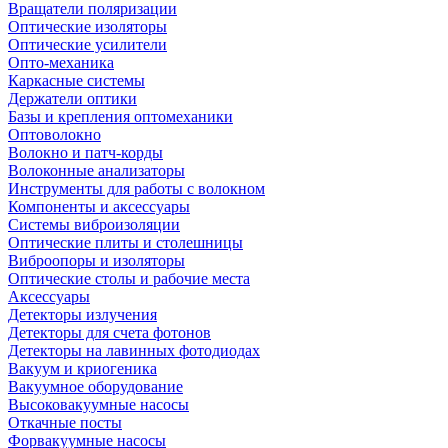
Вращатели поляризации
Оптические изоляторы
Оптические усилители
Опто-механика
Каркасные системы
Держатели оптики
Базы и крепления оптомеханики
Оптоволокно
Волокно и патч-корды
Волоконные анализаторы
Инструменты для работы с волокном
Компоненты и аксессуары
Системы виброизоляции
Оптические плиты и столешницы
Виброопоры и изоляторы
Оптические столы и рабочие места
Аксессуары
Детекторы излучения
Детекторы для счета фотонов
Детекторы на лавинных фотодиодах
Вакуум и криогеника
Вакуумное оборудование
Высоковакуумные насосы
Откачные посты
Форвакуумные насосы