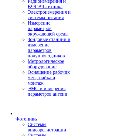
Радиоизмерения и
ВЧ/СВЧ-техника
Электроизмерения и
системы питания
Измерение
параметров
окружающей среды
Зондовые станции и
измерение
параметров
полупроводников
Метрологическое
оборудование
Оснащение рабочих
мест, пайка и
монтаж
ЭМС и измерения
параметров антенн
Фотоника
Cистемы
видеорегистрации
Системы