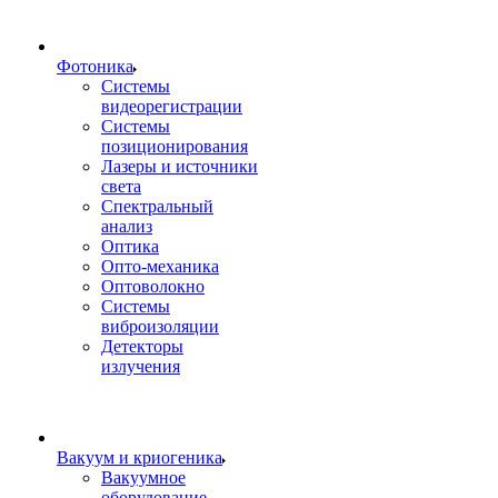
Фотоника
Cистемы
видеорегистрации
Системы
позиционирования
Лазеры и источники
света
Спектральный
анализ
Оптика
Опто-механика
Оптоволокно
Системы
виброизоляции
Детекторы
излучения
Вакуум и криогеника
Вакуумное
оборудование