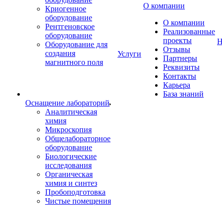
О компании
Криогенное
оборудование
О компании
Рентгеновское
Реализованные
оборудование
проекты
Н
Оборудование для
Отзывы
создания
Услуги
Партнеры
магнитного поля
Реквизиты
Контакты
Карьера
База знаний
Оснащение лабораторий
Аналитическая
химия
Микроскопия
Общелабораторное
оборудование
Биологические
исследования
Органическая
химия и синтез
Пробоподготовка
Чистые помещения