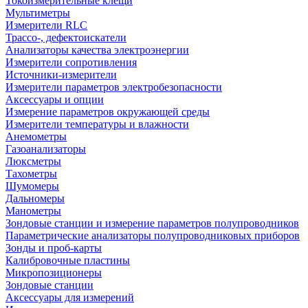
Токоизмерительные клещи
Мультиметры
Измерители RLC
Трассо-, дефектоискатели
Анализаторы качества электроэнергии
Измерители сопротивления
Источники-измерители
Измерители параметров электробезопасности
Аксессуары и опции
Измерение параметров окружающей среды
Измерители температуры и влажности
Анемометры
Газоанализаторы
Люксметры
Тахометры
Шумомеры
Дальномеры
Манометры
Зондовые станции и измерение параметров полупроводников
Параметрические анализаторы полупроводниковых приборов
Зонды и проб-карты
Калибровочные пластины
Микропозиционеры
Зондовые станции
Аксессуары для измерений