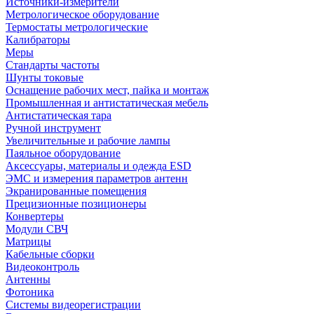
Источники-измерители
Метрологическое оборудование
Термостаты метрологические
Калибраторы
Меры
Стандарты частоты
Шунты токовые
Оснащение рабочих мест, пайка и монтаж
Промышленная и антистатическая мебель
Антистатическая тара
Ручной инструмент
Увеличительные и рабочие лампы
Паяльное оборудование
Аксессуары, материалы и одежда ESD
ЭМС и измерения параметров антенн
Экранированные помещения
Прецизионные позиционеры
Конвертеры
Модули СВЧ
Матрицы
Кабельные сборки
Видеоконтроль
Антенны
Фотоника
Cистемы видеорегистрации