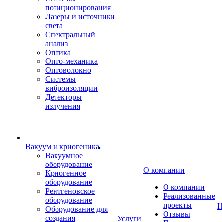
позиционирования
Лазеры и источники
света
Спектральный
анализ
Оптика
Опто-механика
Оптоволокно
Системы
виброизоляции
Детекторы
излучения
Вакуум и криогеника
Вакуумное
оборудование
О компании
Криогенное
оборудование
О компании
Рентгеновское
Реализованные
оборудование
проекты
Н
Оборудование для
Отзывы
создания
Услуги