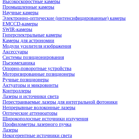
Высокоскоростные камеры
Промышленные камеры
Научные камеры
Электронно-оптические (интенсифицированные) камеры
EMCCD-камеры
SWIR-камеры
Гиперспектральные камеры
Камеры для астрономии
Модули усилителя изображения
Аксессуары
Системы позиционирования
Пьезомеханика
Опорно-поворотные устройства
Моторизированные позиционеры
Ручные позиционеры
Актуаторы и микровинты
Контроллеры
Лазеры и источники света
Перестраиваемые лазеры для интегральной фотоники
Непрерывные волоконные лазеры
Оптические аттенюаторы
Широкополосные источники излучения
Профилометры лазерного пучка
Лазеры
Некогерентные источники света