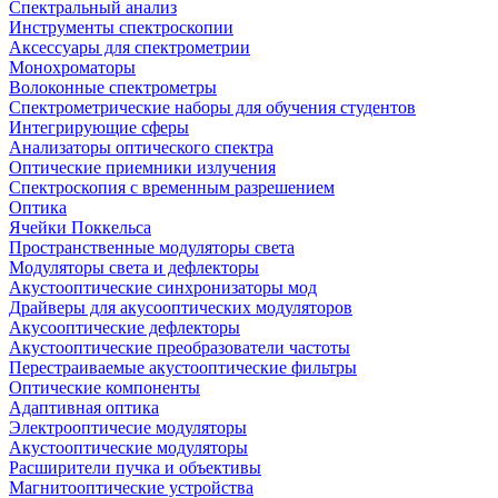
Спектральный анализ
Инструменты спектроскопии
Аксессуары для спектрометрии
Монохроматоры
Волоконные спектрометры
Спектрометрические наборы для обучения студентов
Интегрирующие сферы
Анализаторы оптического спектра
Оптические приемники излучения
Спектроскопия с временным разрешением
Оптика
Ячейки Поккельса
Пространственные модуляторы света
Модуляторы света и дефлекторы
Акустооптические синхронизаторы мод
Драйверы для акусооптических модуляторов
Акусооптические дефлекторы
Акустооптические преобразователи частоты
Перестраиваемые акустооптические фильтры
Оптические компоненты
Адаптивная оптика
Электрооптичесие модуляторы
Акустооптические модуляторы
Расширители пучка и объективы
Магнитооптические устройства