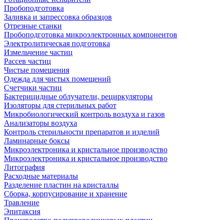
Пробоподготовка
Заливка и запрессовка образцов
Отрезные станки
Пробоподготовка микроэлектронных компонентов
Электролитическая подготовка
Измельчение частиц
Рассев частиц
Чистые помещения
Одежда для чистых помещений
Счетчики частиц
Бактерицидные облучатели, рециркуляторы
Изоляторы для стерильных работ
Микробиологический контроль воздуха и газов
Анализаторы воздуха
Контроль стерильности препаратов и изделий
Ламинарные боксы
Микроэлектроника и кристальное производство
Микроэлектроника и кристальное производство
Литография
Расходные материалы
Разделение пластин на кристаллы
Сборка, корпусирование и хранение
Травление
Эпитаксия