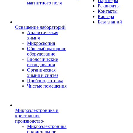
Партнеры
магнитного поля
Реквизиты
Контакты
Карьера
База знаний
Оснащение лабораторий
Аналитическая
химия
Микроскопия
Общелабораторное
оборудование
Биологические
исследования
Органическая
химия и синтез
Пробоподготовка
Чистые помещения
Микроэлектроника и
кристальное
производство
Микроэлектроника
и кристальное