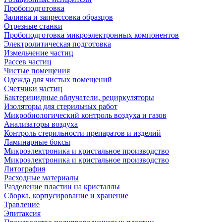
Пробоподготовка
Заливка и запрессовка образцов
Отрезные станки
Пробоподготовка микроэлектронных компонентов
Электролитическая подготовка
Измельчение частиц
Рассев частиц
Чистые помещения
Одежда для чистых помещений
Счетчики частиц
Бактерицидные облучатели, рециркуляторы
Изоляторы для стерильных работ
Микробиологический контроль воздуха и газов
Анализаторы воздуха
Контроль стерильности препаратов и изделий
Ламинарные боксы
Микроэлектроника и кристальное производство
Микроэлектроника и кристальное производство
Литография
Расходные материалы
Разделение пластин на кристаллы
Сборка, корпусирование и хранение
Травление
Эпитаксия