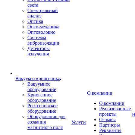
света
Спектральный
анализ
Оптика
Опто-механика
Оптоволокно
Системы
виброизоляции
Детекторы
излучения
Вакуум и криогеника
Вакуумное
оборудование
О компании
Криогенное
оборудование
О компании
Рентгеновское
Реализованные
оборудование
проекты
Н
Оборудование для
Отзывы
создания
Услуги
Партнеры
магнитного поля
Реквизиты