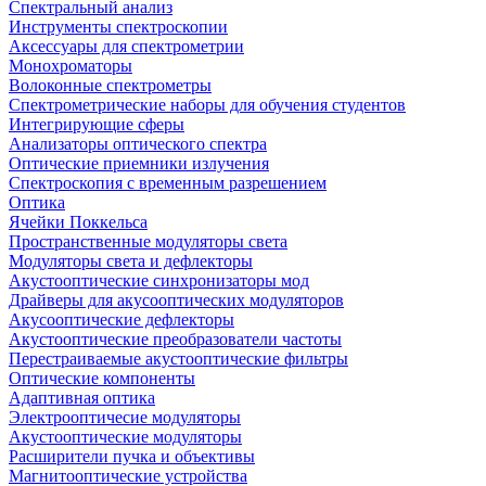
Спектральный анализ
Инструменты спектроскопии
Аксессуары для спектрометрии
Монохроматоры
Волоконные спектрометры
Спектрометрические наборы для обучения студентов
Интегрирующие сферы
Анализаторы оптического спектра
Оптические приемники излучения
Спектроскопия с временным разрешением
Оптика
Ячейки Поккельса
Пространственные модуляторы света
Модуляторы света и дефлекторы
Акустооптические синхронизаторы мод
Драйверы для акусооптических модуляторов
Акусооптические дефлекторы
Акустооптические преобразователи частоты
Перестраиваемые акустооптические фильтры
Оптические компоненты
Адаптивная оптика
Электрооптичесие модуляторы
Акустооптические модуляторы
Расширители пучка и объективы
Магнитооптические устройства