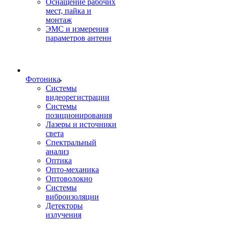
Оснащение рабочих
мест, пайка и
монтаж
ЭМС и измерения
параметров антенн
Фотоника
Cистемы
видеорегистрации
Системы
позиционирования
Лазеры и источники
света
Спектральный
анализ
Оптика
Опто-механика
Оптоволокно
Системы
виброизоляции
Детекторы
излучения