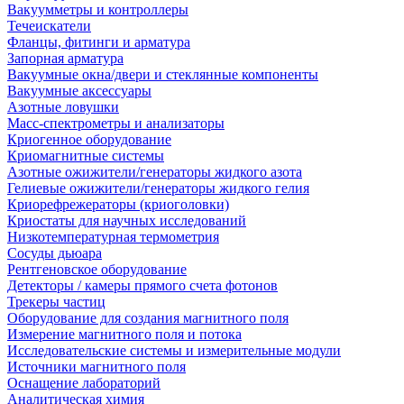
Вакуумметры и контроллеры
Течеискатели
Фланцы, фитинги и арматура
Запорная арматура
Вакуумные окна/двери и стеклянные компоненты
Вакуумные аксессуары
Азотные ловушки
Масс-спектрометры и анализаторы
Криогенное оборудование
Криомагнитные системы
Азотные ожижители/генераторы жидкого азота
Гелиевые ожижители/генераторы жидкого гелия
Криорефрежераторы (криоголовки)
Криостаты для научных исследований
Низкотемпературная термометрия
Сосуды дьюара
Рентгеновское оборудование
Детекторы / камеры прямого счета фотонов
Трекеры частиц
Оборудование для создания магнитного поля
Измерение магнитного поля и потока
Исследовательские системы и измерительные модули
Источники магнитного поля
Оснащение лабораторий
Аналитическая химия