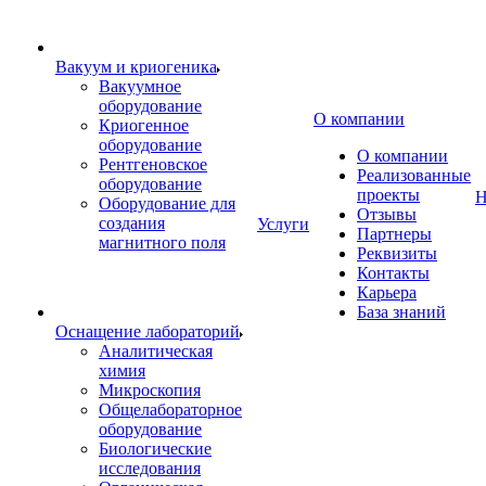
Вакуум и криогеника
Вакуумное
оборудование
О компании
Криогенное
оборудование
О компании
Рентгеновское
Реализованные
оборудование
проекты
Н
Оборудование для
Отзывы
создания
Услуги
Партнеры
магнитного поля
Реквизиты
Контакты
Карьера
База знаний
Оснащение лабораторий
Аналитическая
химия
Микроскопия
Общелабораторное
оборудование
Биологические
исследования