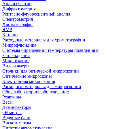
Анализ частиц
Дифрактометрия
Рентгено-флуоресцентный анализ
Спектрометрия
Хроматография
ЯМР
Катализ
Расходные материалы для хроматографии
Микрофлюидика
Системы определения температуры плавления и
каплепадения
Микроскопия
Видеокамеры
Столики для оптической микроскопии
Оптические микроскопы
Электронная микроскопия
Расходные материалы для микроскопии
Общелабораторное оборудование
Реакторы
Весы
Дезинфекторы
рН метры
Водяные бани
Вискозиметры
Пипетки автоматические