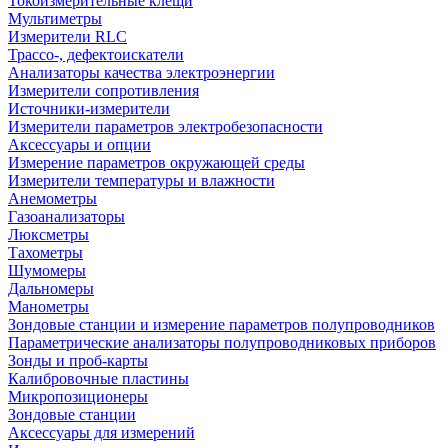
Токоизмерительные клещи
Мультиметры
Измерители RLC
Трассо-, дефектоискатели
Анализаторы качества электроэнергии
Измерители сопротивления
Источники-измерители
Измерители параметров электробезопасности
Аксессуары и опции
Измерение параметров окружающей среды
Измерители температуры и влажности
Анемометры
Газоанализаторы
Люксметры
Тахометры
Шумомеры
Дальномеры
Манометры
Зондовые станции и измерение параметров полупроводников
Параметрические анализаторы полупроводниковых приборов
Зонды и проб-карты
Калибровочные пластины
Микропозиционеры
Зондовые станции
Аксессуары для измерений