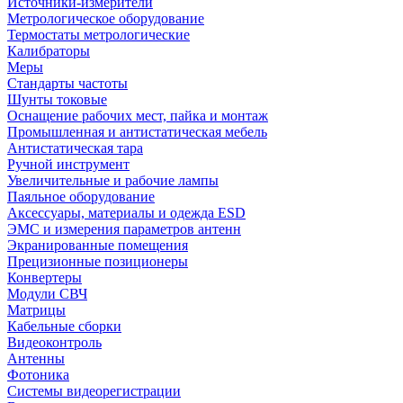
Источники-измерители
Метрологическое оборудование
Термостаты метрологические
Калибраторы
Меры
Стандарты частоты
Шунты токовые
Оснащение рабочих мест, пайка и монтаж
Промышленная и антистатическая мебель
Антистатическая тара
Ручной инструмент
Увеличительные и рабочие лампы
Паяльное оборудование
Аксессуары, материалы и одежда ESD
ЭМС и измерения параметров антенн
Экранированные помещения
Прецизионные позиционеры
Конвертеры
Модули СВЧ
Матрицы
Кабельные сборки
Видеоконтроль
Антенны
Фотоника
Cистемы видеорегистрации