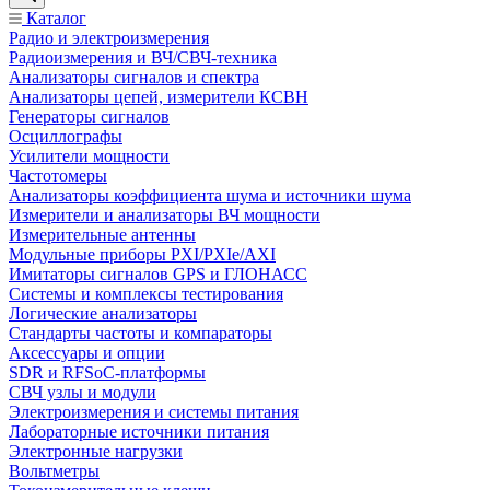
Каталог
Радио и электроизмерения
Радиоизмерения и ВЧ/СВЧ-техника
Анализаторы сигналов и спектра
Анализаторы цепей, измерители КСВН
Генераторы сигналов
Осциллографы
Усилители мощности
Частотомеры
Анализаторы коэффициента шума и источники шума
Измерители и анализаторы ВЧ мощности
Измерительные антенны
Модульные приборы PXI/PXIe/AXI
Имитаторы сигналов GPS и ГЛОНАСС
Системы и комплексы тестирования
Логические анализаторы
Стандарты частоты и компараторы
Аксессуары и опции
SDR и RFSoC‑платформы
СВЧ узлы и модули
Электроизмерения и системы питания
Лабораторные источники питания
Электронные нагрузки
Вольтметры