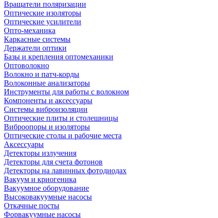
Вращатели поляризации
Оптические изоляторы
Оптические усилители
Опто-механика
Каркасные системы
Держатели оптики
Базы и крепления оптомеханики
Оптоволокно
Волокно и патч-корды
Волоконные анализаторы
Инструменты для работы с волокном
Компоненты и аксессуары
Системы виброизоляции
Оптические плиты и столешницы
Виброопоры и изоляторы
Оптические столы и рабочие места
Аксессуары
Детекторы излучения
Детекторы для счета фотонов
Детекторы на лавинных фотодиодах
Вакуум и криогеника
Вакуумное оборудование
Высоковакуумные насосы
Откачные посты
Форвакуумные насосы