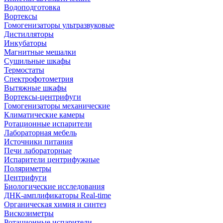
Водоподготовка
Вортексы
Гомогенизаторы ультразвуковые
Дистилляторы
Инкубаторы
Магнитные мешалки
Сушильные шкафы
Термостаты
Спектрофотометрия
Вытяжные шкафы
Вортексы-центрифуги
Гомогенизаторы механические
Климатические камеры
Ротационные испарители
Лабораторная мебель
Источники питания
Печи лабораторные
Испарители центрифужные
Поляриметры
Центрифуги
Биологические исследования
ДНК-амплификаторы Real-time
Органическая химия и синтез
Вискозиметры
Ротационные испарители