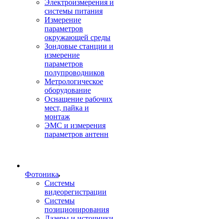
Электроизмерения и
системы питания
Измерение
параметров
окружающей среды
Зондовые станции и
измерение
параметров
полупроводников
Метрологическое
оборудование
Оснащение рабочих
мест, пайка и
монтаж
ЭМС и измерения
параметров антенн
Фотоника
Cистемы
видеорегистрации
Системы
позиционирования
Лазеры и источники