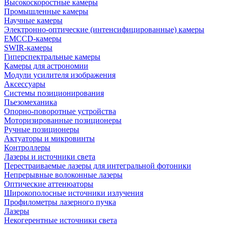
Высокоскоростные камеры
Промышленные камеры
Научные камеры
Электронно-оптические (интенсифицированные) камеры
EMCCD-камеры
SWIR-камеры
Гиперспектральные камеры
Камеры для астрономии
Модули усилителя изображения
Аксессуары
Системы позиционирования
Пьезомеханика
Опорно-поворотные устройства
Моторизированные позиционеры
Ручные позиционеры
Актуаторы и микровинты
Контроллеры
Лазеры и источники света
Перестраиваемые лазеры для интегральной фотоники
Непрерывные волоконные лазеры
Оптические аттенюаторы
Широкополосные источники излучения
Профилометры лазерного пучка
Лазеры
Некогерентные источники света