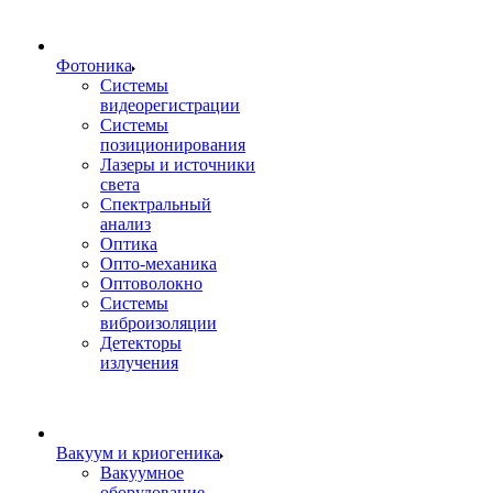
Фотоника
Cистемы
видеорегистрации
Системы
позиционирования
Лазеры и источники
света
Спектральный
анализ
Оптика
Опто-механика
Оптоволокно
Системы
виброизоляции
Детекторы
излучения
Вакуум и криогеника
Вакуумное
оборудование