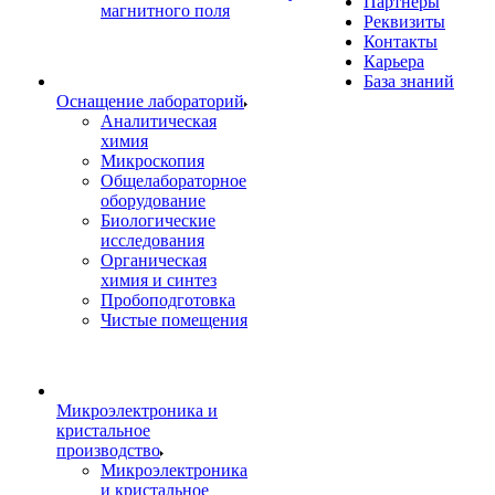
Партнеры
магнитного поля
Реквизиты
Контакты
Карьера
База знаний
Оснащение лабораторий
Аналитическая
химия
Микроскопия
Общелабораторное
оборудование
Биологические
исследования
Органическая
химия и синтез
Пробоподготовка
Чистые помещения
Микроэлектроника и
кристальное
производство
Микроэлектроника
и кристальное