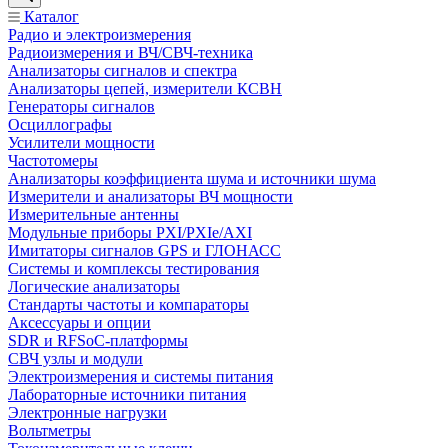
Каталог
Радио и электроизмерения
Радиоизмерения и ВЧ/СВЧ-техника
Анализаторы сигналов и спектра
Анализаторы цепей, измерители КСВН
Генераторы сигналов
Осциллографы
Усилители мощности
Частотомеры
Анализаторы коэффициента шума и источники шума
Измерители и анализаторы ВЧ мощности
Измерительные антенны
Модульные приборы PXI/PXIe/AXI
Имитаторы сигналов GPS и ГЛОНАСС
Системы и комплексы тестирования
Логические анализаторы
Стандарты частоты и компараторы
Аксессуары и опции
SDR и RFSoC‑платформы
СВЧ узлы и модули
Электроизмерения и системы питания
Лабораторные источники питания
Электронные нагрузки
Вольтметры