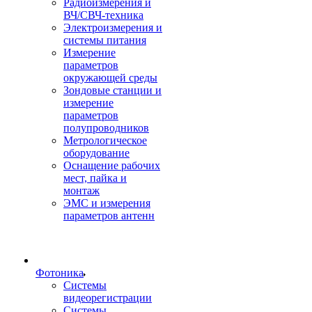
Радиоизмерения и
ВЧ/СВЧ-техника
Электроизмерения и
системы питания
Измерение
параметров
окружающей среды
Зондовые станции и
измерение
параметров
полупроводников
Метрологическое
оборудование
Оснащение рабочих
мест, пайка и
монтаж
ЭМС и измерения
параметров антенн
Фотоника
Cистемы
видеорегистрации
Системы