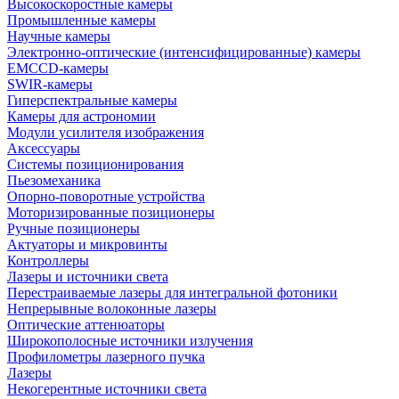
Высокоскоростные камеры
Промышленные камеры
Научные камеры
Электронно-оптические (интенсифицированные) камеры
EMCCD-камеры
SWIR-камеры
Гиперспектральные камеры
Камеры для астрономии
Модули усилителя изображения
Аксессуары
Системы позиционирования
Пьезомеханика
Опорно-поворотные устройства
Моторизированные позиционеры
Ручные позиционеры
Актуаторы и микровинты
Контроллеры
Лазеры и источники света
Перестраиваемые лазеры для интегральной фотоники
Непрерывные волоконные лазеры
Оптические аттенюаторы
Широкополосные источники излучения
Профилометры лазерного пучка
Лазеры
Некогерентные источники света