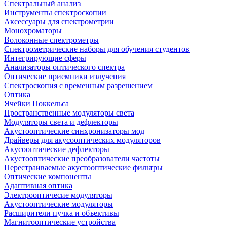
Спектральный анализ
Инструменты спектроскопии
Аксессуары для спектрометрии
Монохроматоры
Волоконные спектрометры
Спектрометрические наборы для обучения студентов
Интегрирующие сферы
Анализаторы оптического спектра
Оптические приемники излучения
Спектроскопия с временным разрешением
Оптика
Ячейки Поккельса
Пространственные модуляторы света
Модуляторы света и дефлекторы
Акустооптические синхронизаторы мод
Драйверы для акусооптических модуляторов
Акусооптические дефлекторы
Акустооптические преобразователи частоты
Перестраиваемые акустооптические фильтры
Оптические компоненты
Адаптивная оптика
Электрооптичесие модуляторы
Акустооптические модуляторы
Расширители пучка и объективы
Магнитооптические устройства