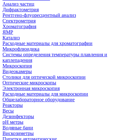
Анализ частиц
Дифрактометрия
Рентгено-флуоресцентный анализ
Спектрометрия
Хроматография
ЯМР
Катализ
Расходные материалы для хроматографии
Микрофлюидика
Системы определения температуры плавления и
каплепадения
Микроскопия
Видеокамеры
Столики для оптической микроскопии
Оптические микроскопы
Электронная микроскопия
Расходные материалы для микроскопии
Общелабораторное оборудование
Реакторы
Весы
Дезинфекторы
рН метры
Водяные бани
Вискозиметры
Пипетки автоматические