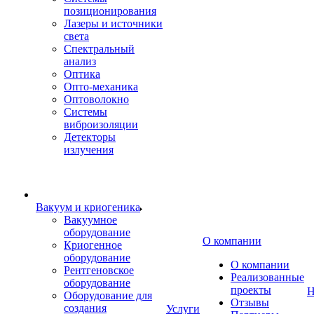
позиционирования
Лазеры и источники
света
Спектральный
анализ
Оптика
Опто-механика
Оптоволокно
Системы
виброизоляции
Детекторы
излучения
Вакуум и криогеника
Вакуумное
оборудование
О компании
Криогенное
оборудование
О компании
Рентгеновское
Реализованные
оборудование
проекты
Н
Оборудование для
Отзывы
создания
Услуги