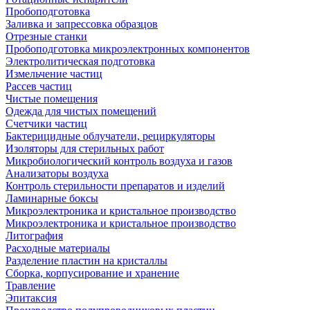
Пробоподготовка
Заливка и запрессовка образцов
Отрезные станки
Пробоподготовка микроэлектронных компонентов
Электролитическая подготовка
Измельчение частиц
Рассев частиц
Чистые помещения
Одежда для чистых помещений
Счетчики частиц
Бактерицидные облучатели, рециркуляторы
Изоляторы для стерильных работ
Микробиологический контроль воздуха и газов
Анализаторы воздуха
Контроль стерильности препаратов и изделий
Ламинарные боксы
Микроэлектроника и кристальное производство
Микроэлектроника и кристальное производство
Литография
Расходные материалы
Разделение пластин на кристаллы
Сборка, корпусирование и хранение
Травление
Эпитаксия