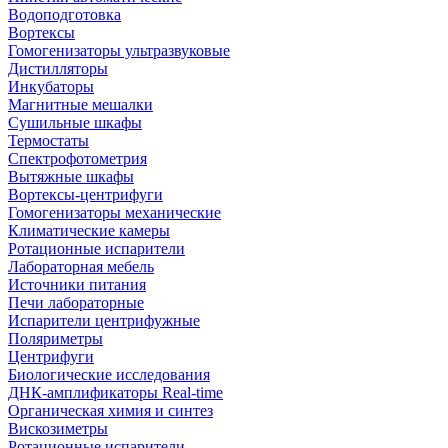
Водоподготовка
Вортексы
Гомогенизаторы ультразвуковые
Дистилляторы
Инкубаторы
Магнитные мешалки
Сушильные шкафы
Термостаты
Спектрофотометрия
Вытяжные шкафы
Вортексы-центрифуги
Гомогенизаторы механические
Климатические камеры
Ротационные испарители
Лабораторная мебель
Источники питания
Печи лабораторные
Испарители центрифужные
Поляриметры
Центрифуги
Биологические исследования
ДНК-амплификаторы Real-time
Органическая химия и синтез
Вискозиметры
Ротационные испарители