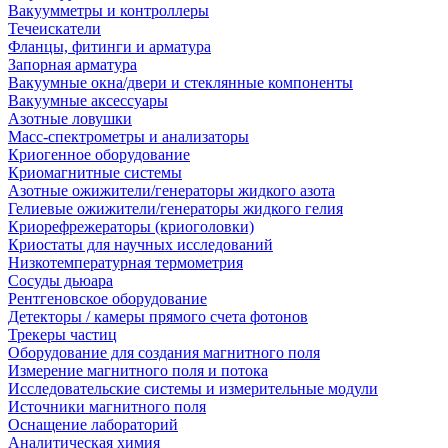
Вакуумметры и контроллеры
Течеискатели
Фланцы, фитинги и арматура
Запорная арматура
Вакуумные окна/двери и стеклянные компоненты
Вакуумные аксессуары
Азотные ловушки
Масс-спектрометры и анализаторы
Криогенное оборудование
Криомагнитные системы
Азотные ожижители/генераторы жидкого азота
Гелиевые ожижители/генераторы жидкого гелия
Криорефрежераторы (криоголовки)
Криостаты для научных исследований
Низкотемпературная термометрия
Сосуды дьюара
Рентгеновское оборудование
Детекторы / камеры прямого счета фотонов
Трекеры частиц
Оборудование для создания магнитного поля
Измерение магнитного поля и потока
Исследовательские системы и измерительные модули
Источники магнитного поля
Оснащение лабораторий
Аналитическая химия