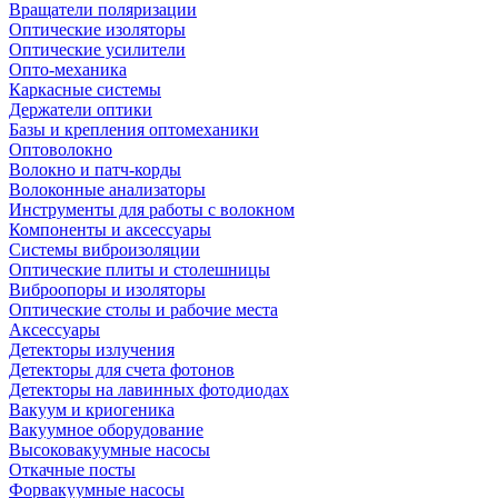
Вращатели поляризации
Оптические изоляторы
Оптические усилители
Опто-механика
Каркасные системы
Держатели оптики
Базы и крепления оптомеханики
Оптоволокно
Волокно и патч-корды
Волоконные анализаторы
Инструменты для работы с волокном
Компоненты и аксессуары
Системы виброизоляции
Оптические плиты и столешницы
Виброопоры и изоляторы
Оптические столы и рабочие места
Аксессуары
Детекторы излучения
Детекторы для счета фотонов
Детекторы на лавинных фотодиодах
Вакуум и криогеника
Вакуумное оборудование
Высоковакуумные насосы
Откачные посты
Форвакуумные насосы