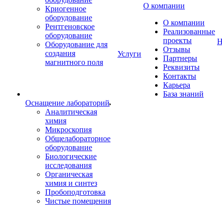
О компании
Криогенное
оборудование
О компании
Рентгеновское
Реализованные
оборудование
проекты
Н
Оборудование для
Отзывы
создания
Услуги
Партнеры
магнитного поля
Реквизиты
Контакты
Карьера
База знаний
Оснащение лабораторий
Аналитическая
химия
Микроскопия
Общелабораторное
оборудование
Биологические
исследования
Органическая
химия и синтез
Пробоподготовка
Чистые помещения