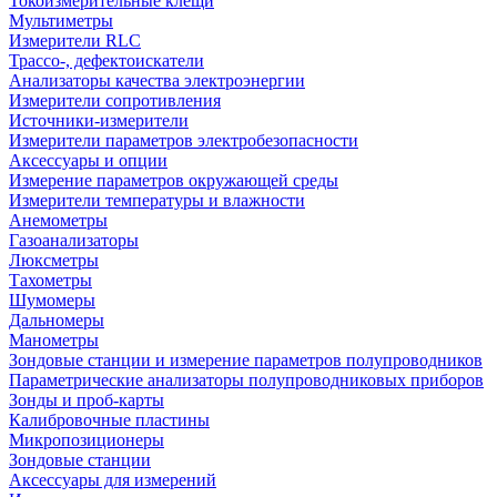
Токоизмерительные клещи
Мультиметры
Измерители RLC
Трассо-, дефектоискатели
Анализаторы качества электроэнергии
Измерители сопротивления
Источники-измерители
Измерители параметров электробезопасности
Аксессуары и опции
Измерение параметров окружающей среды
Измерители температуры и влажности
Анемометры
Газоанализаторы
Люксметры
Тахометры
Шумомеры
Дальномеры
Манометры
Зондовые станции и измерение параметров полупроводников
Параметрические анализаторы полупроводниковых приборов
Зонды и проб-карты
Калибровочные пластины
Микропозиционеры
Зондовые станции
Аксессуары для измерений