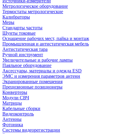
Источники-измерители
Метрологическое оборудование
Термостаты метрологические
Калибраторы
Меры
Стандарты частоты
Шунты токовые
Оснащение рабочих мест, пайка и монтаж
Промышленная и антистатическая мебель
Антистатическая тара
Ручной инструмент
Увеличительные и рабочие лампы
Паяльное оборудование
Аксессуары, материалы и одежда ESD
ЭМС и измерения параметров антенн
Экранированные помещения
Прецизионные позиционеры
Конвертеры
Модули СВЧ
Матрицы
Кабельные сборки
Видеоконтроль
Антенны
Фотоника
Cистемы видеорегистрации