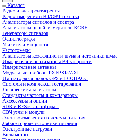
Каталог
Радио и электроизмерения
Радиоизмерения и ВЧ/СВЧ-техника
Анализаторы сигналов и спектра
Анализаторы цепей, измерители КСВН
Генераторы сигналов
Осциллографы
Усилители мощности
Частотомеры
Анализаторы коэффициента шума и источники шума
Измерители и анализаторы ВЧ мощности
Измерительные антенны
Модульные приборы PXI/PXIe/AXI
Имитаторы сигналов GPS и ГЛОНАСС
Системы и комплексы тестирования
Логические анализаторы
Стандарты частоты и компараторы
Аксессуары и опции
SDR и RFSoC‑платформы
СВЧ узлы и модули
Электроизмерения и системы питания
Лабораторные источники питания
Электронные нагрузки
Вольтметры