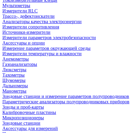
Токоизмерительные клещи
Мультиметры
Измерители RLC
Трассо-, дефектоискатели
Анализаторы качества электроэнергии
Измерители сопротивления
Источники-измерители
Измерители параметров электробезопасности
Аксессуары и опции
Измерение параметров окружающей среды
Измерители температуры и влажности
Анемометры
Газоанализаторы
Люксметры
Тахометры
Шумомеры
Дальномеры
Манометры
Зондовые станции и измерение параметров полупроводников
Параметрические анализаторы полупроводниковых приборов
Зонды и проб-карты
Калибровочные пластины
Микропозиционеры
Зондовые станции
Аксессуары для измерений