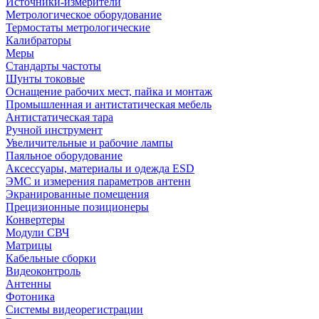
Источники-измерители
Метрологическое оборудование
Термостаты метрологические
Калибраторы
Меры
Стандарты частоты
Шунты токовые
Оснащение рабочих мест, пайка и монтаж
Промышленная и антистатическая мебель
Антистатическая тара
Ручной инструмент
Увеличительные и рабочие лампы
Паяльное оборудование
Аксессуары, материалы и одежда ESD
ЭМС и измерения параметров антенн
Экранированные помещения
Прецизионные позиционеры
Конвертеры
Модули СВЧ
Матрицы
Кабельные сборки
Видеоконтроль
Антенны
Фотоника
Cистемы видеорегистрации