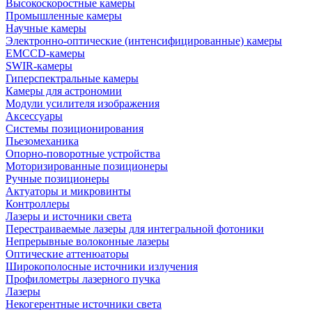
Высокоскоростные камеры
Промышленные камеры
Научные камеры
Электронно-оптические (интенсифицированные) камеры
EMCCD-камеры
SWIR-камеры
Гиперспектральные камеры
Камеры для астрономии
Модули усилителя изображения
Аксессуары
Системы позиционирования
Пьезомеханика
Опорно-поворотные устройства
Моторизированные позиционеры
Ручные позиционеры
Актуаторы и микровинты
Контроллеры
Лазеры и источники света
Перестраиваемые лазеры для интегральной фотоники
Непрерывные волоконные лазеры
Оптические аттенюаторы
Широкополосные источники излучения
Профилометры лазерного пучка
Лазеры
Некогерентные источники света