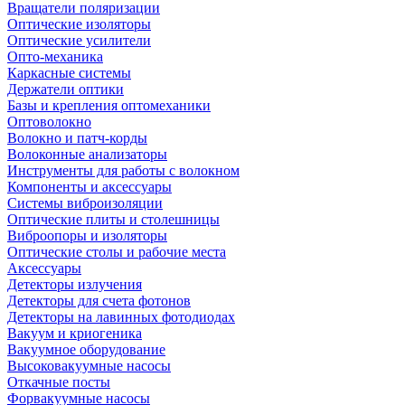
Вращатели поляризации
Оптические изоляторы
Оптические усилители
Опто-механика
Каркасные системы
Держатели оптики
Базы и крепления оптомеханики
Оптоволокно
Волокно и патч-корды
Волоконные анализаторы
Инструменты для работы с волокном
Компоненты и аксессуары
Системы виброизоляции
Оптические плиты и столешницы
Виброопоры и изоляторы
Оптические столы и рабочие места
Аксессуары
Детекторы излучения
Детекторы для счета фотонов
Детекторы на лавинных фотодиодах
Вакуум и криогеника
Вакуумное оборудование
Высоковакуумные насосы
Откачные посты
Форвакуумные насосы