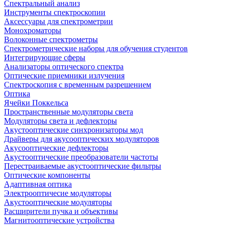
Спектральный анализ
Инструменты спектроскопии
Аксессуары для спектрометрии
Монохроматоры
Волоконные спектрометры
Спектрометрические наборы для обучения студентов
Интегрирующие сферы
Анализаторы оптического спектра
Оптические приемники излучения
Спектроскопия с временным разрешением
Оптика
Ячейки Поккельса
Пространственные модуляторы света
Модуляторы света и дефлекторы
Акустооптические синхронизаторы мод
Драйверы для акусооптических модуляторов
Акусооптические дефлекторы
Акустооптические преобразователи частоты
Перестраиваемые акустооптические фильтры
Оптические компоненты
Адаптивная оптика
Электрооптичесие модуляторы
Акустооптические модуляторы
Расширители пучка и объективы
Магнитооптические устройства