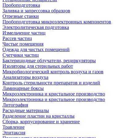
Пробоподготовка
Заливка и запрессовка образцов
Отрезные станки
Пробоподготовка микроэлектронных компонентов
Электролитическая подготовка
Измельчение частиц
Рассев частиц
Чистые помещения
Одежда для чистых помещений
Счетчики частиц
Бактерицидные облучатели, рециркуляторы
Изоляторы для стерильных работ
Микробиологический контроль воздуха и газов
Анализаторы воздуха
Контроль стерильности препаратов и изделий
Ламинарные боксы
Микроэлектроника и кристальное производство
Микроэлектроника и кристальное производство
Литография
Расходные материалы
Разделение пластин на кристаллы
Сборка, корпусирование и хранение
Травление
Эпитаксия