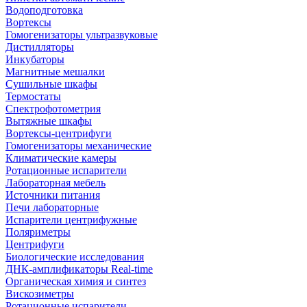
Водоподготовка
Вортексы
Гомогенизаторы ультразвуковые
Дистилляторы
Инкубаторы
Магнитные мешалки
Сушильные шкафы
Термостаты
Спектрофотометрия
Вытяжные шкафы
Вортексы-центрифуги
Гомогенизаторы механические
Климатические камеры
Ротационные испарители
Лабораторная мебель
Источники питания
Печи лабораторные
Испарители центрифужные
Поляриметры
Центрифуги
Биологические исследования
ДНК-амплификаторы Real-time
Органическая химия и синтез
Вискозиметры
Ротационные испарители