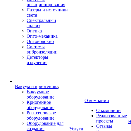
позиционирования
Лазеры и источники
света
Спектральный
анализ
Оптика
Опто-механика
Оптоволокно
Системы
виброизоляции
Детекторы
излучения
Вакуум и криогеника
Вакуумное
оборудование
О компании
Криогенное
оборудование
О компании
Рентгеновское
Реализованные
оборудование
проекты
Н
Оборудование для
Отзывы
создания
Услуги