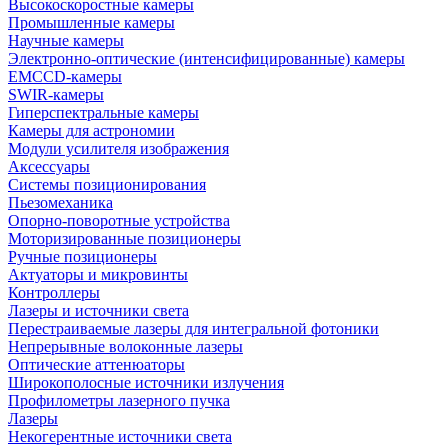
Высокоскоростные камеры
Промышленные камеры
Научные камеры
Электронно-оптические (интенсифицированные) камеры
EMCCD-камеры
SWIR-камеры
Гиперспектральные камеры
Камеры для астрономии
Модули усилителя изображения
Аксессуары
Системы позиционирования
Пьезомеханика
Опорно-поворотные устройства
Моторизированные позиционеры
Ручные позиционеры
Актуаторы и микровинты
Контроллеры
Лазеры и источники света
Перестраиваемые лазеры для интегральной фотоники
Непрерывные волоконные лазеры
Оптические аттенюаторы
Широкополосные источники излучения
Профилометры лазерного пучка
Лазеры
Некогерентные источники света