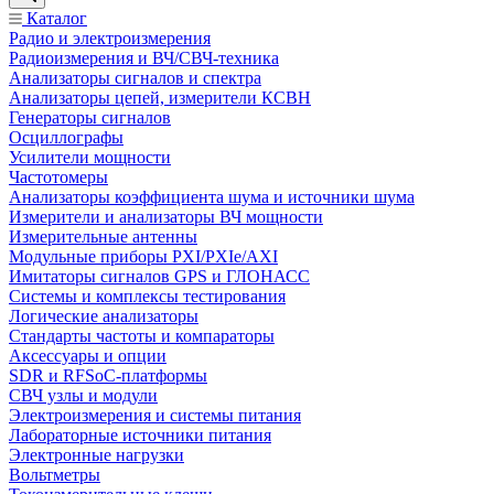
Каталог
Радио и электроизмерения
Радиоизмерения и ВЧ/СВЧ-техника
Анализаторы сигналов и спектра
Анализаторы цепей, измерители КСВН
Генераторы сигналов
Осциллографы
Усилители мощности
Частотомеры
Анализаторы коэффициента шума и источники шума
Измерители и анализаторы ВЧ мощности
Измерительные антенны
Модульные приборы PXI/PXIe/AXI
Имитаторы сигналов GPS и ГЛОНАСС
Системы и комплексы тестирования
Логические анализаторы
Стандарты частоты и компараторы
Аксессуары и опции
SDR и RFSoC‑платформы
СВЧ узлы и модули
Электроизмерения и системы питания
Лабораторные источники питания
Электронные нагрузки
Вольтметры