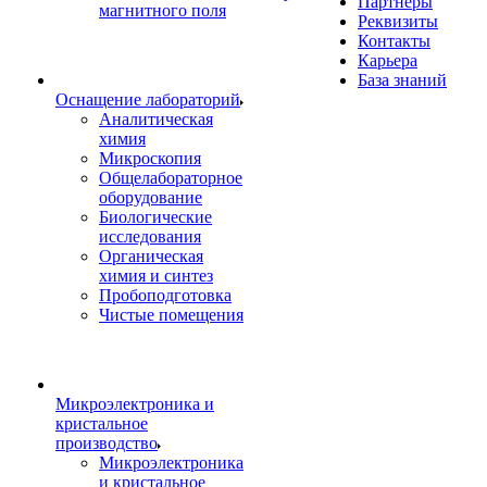
Партнеры
магнитного поля
Реквизиты
Контакты
Карьера
База знаний
Оснащение лабораторий
Аналитическая
химия
Микроскопия
Общелабораторное
оборудование
Биологические
исследования
Органическая
химия и синтез
Пробоподготовка
Чистые помещения
Микроэлектроника и
кристальное
производство
Микроэлектроника
и кристальное