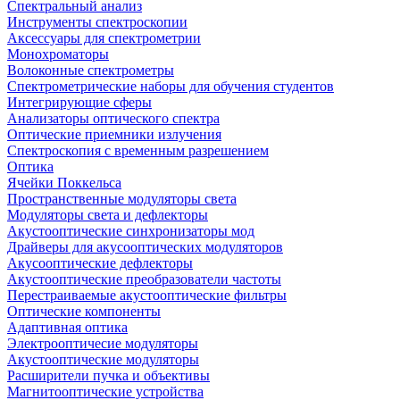
Спектральный анализ
Инструменты спектроскопии
Аксессуары для спектрометрии
Монохроматоры
Волоконные спектрометры
Спектрометрические наборы для обучения студентов
Интегрирующие сферы
Анализаторы оптического спектра
Оптические приемники излучения
Спектроскопия с временным разрешением
Оптика
Ячейки Поккельса
Пространственные модуляторы света
Модуляторы света и дефлекторы
Акустооптические синхронизаторы мод
Драйверы для акусооптических модуляторов
Акусооптические дефлекторы
Акустооптические преобразователи частоты
Перестраиваемые акустооптические фильтры
Оптические компоненты
Адаптивная оптика
Электрооптичесие модуляторы
Акустооптические модуляторы
Расширители пучка и объективы
Магнитооптические устройства