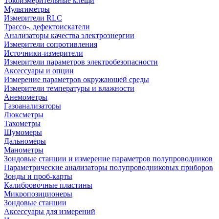
Токоизмерительные клещи
Мультиметры
Измерители RLC
Трассо-, дефектоискатели
Анализаторы качества электроэнергии
Измерители сопротивления
Источники-измерители
Измерители параметров электробезопасности
Аксессуары и опции
Измерение параметров окружающей среды
Измерители температуры и влажности
Анемометры
Газоанализаторы
Люксметры
Тахометры
Шумомеры
Дальномеры
Манометры
Зондовые станции и измерение параметров полупроводников
Параметрические анализаторы полупроводниковых приборов
Зонды и проб-карты
Калибровочные пластины
Микропозиционеры
Зондовые станции
Аксессуары для измерений