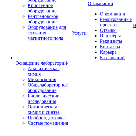
О компании
Криогенное
оборудование
О компании
Рентгеновское
Реализованные
оборудование
проекты
Н
Оборудование для
Отзывы
создания
Услуги
Партнеры
магнитного поля
Реквизиты
Контакты
Карьера
База знаний
Оснащение лабораторий
Аналитическая
химия
Микроскопия
Общелабораторное
оборудование
Биологические
исследования
Органическая
химия и синтез
Пробоподготовка
Чистые помещения