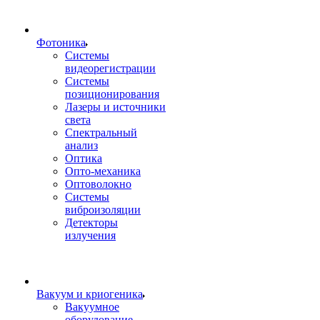
Фотоника
Cистемы
видеорегистрации
Системы
позиционирования
Лазеры и источники
света
Спектральный
анализ
Оптика
Опто-механика
Оптоволокно
Системы
виброизоляции
Детекторы
излучения
Вакуум и криогеника
Вакуумное
оборудование