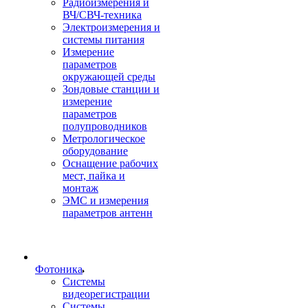
Радиоизмерения и
ВЧ/СВЧ-техника
Электроизмерения и
системы питания
Измерение
параметров
окружающей среды
Зондовые станции и
измерение
параметров
полупроводников
Метрологическое
оборудование
Оснащение рабочих
мест, пайка и
монтаж
ЭМС и измерения
параметров антенн
Фотоника
Cистемы
видеорегистрации
Системы