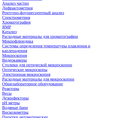
Анализ частиц
Дифрактометрия
Рентгено-флуоресцентный анализ
Спектрометрия
Хроматография
ЯМР
Катализ
Расходные материалы для хроматографии
Микрофлюидика
Системы определения температуры плавления и
каплепадения
Микроскопия
Видеокамеры
Столики для оптической микроскопии
Оптические микроскопы
Электронная микроскопия
Расходные материалы для микроскопии
Общелабораторное оборудование
Реакторы
Весы
Дезинфекторы
рН метры
Водяные бани
Вискозиметры
Пипетки автоматические