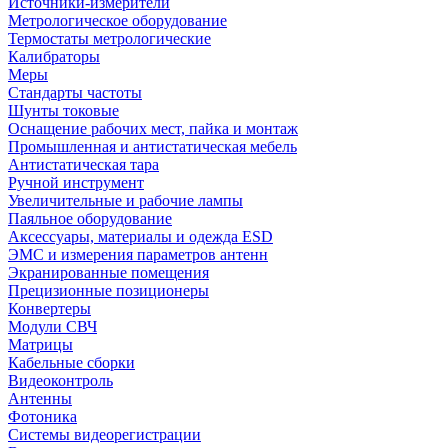
Источники-измерители
Метрологическое оборудование
Термостаты метрологические
Калибраторы
Меры
Стандарты частоты
Шунты токовые
Оснащение рабочих мест, пайка и монтаж
Промышленная и антистатическая мебель
Антистатическая тара
Ручной инструмент
Увеличительные и рабочие лампы
Паяльное оборудование
Аксессуары, материалы и одежда ESD
ЭМС и измерения параметров антенн
Экранированные помещения
Прецизионные позиционеры
Конвертеры
Модули СВЧ
Матрицы
Кабельные сборки
Видеоконтроль
Антенны
Фотоника
Cистемы видеорегистрации