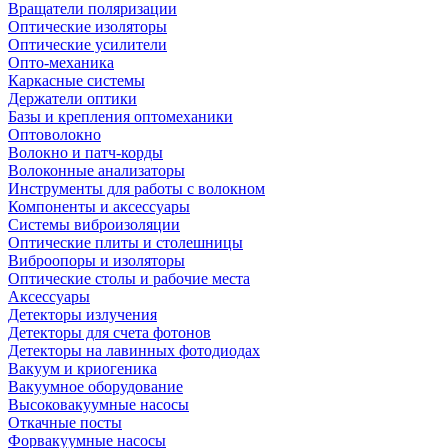
Вращатели поляризации
Оптические изоляторы
Оптические усилители
Опто-механика
Каркасные системы
Держатели оптики
Базы и крепления оптомеханики
Оптоволокно
Волокно и патч-корды
Волоконные анализаторы
Инструменты для работы с волокном
Компоненты и аксессуары
Системы виброизоляции
Оптические плиты и столешницы
Виброопоры и изоляторы
Оптические столы и рабочие места
Аксессуары
Детекторы излучения
Детекторы для счета фотонов
Детекторы на лавинных фотодиодах
Вакуум и криогеника
Вакуумное оборудование
Высоковакуумные насосы
Откачные посты
Форвакуумные насосы