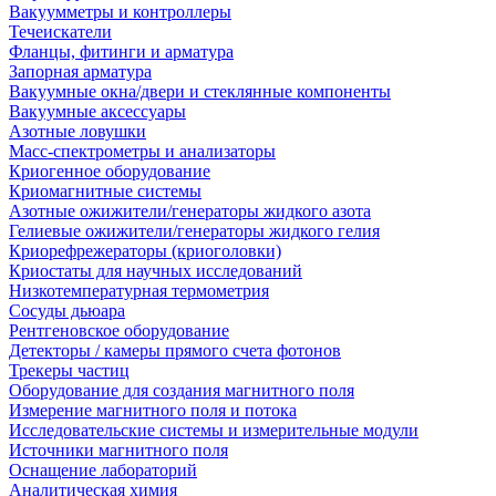
Вакуумметры и контроллеры
Течеискатели
Фланцы, фитинги и арматура
Запорная арматура
Вакуумные окна/двери и стеклянные компоненты
Вакуумные аксессуары
Азотные ловушки
Масс-спектрометры и анализаторы
Криогенное оборудование
Криомагнитные системы
Азотные ожижители/генераторы жидкого азота
Гелиевые ожижители/генераторы жидкого гелия
Криорефрежераторы (криоголовки)
Криостаты для научных исследований
Низкотемпературная термометрия
Сосуды дьюара
Рентгеновское оборудование
Детекторы / камеры прямого счета фотонов
Трекеры частиц
Оборудование для создания магнитного поля
Измерение магнитного поля и потока
Исследовательские системы и измерительные модули
Источники магнитного поля
Оснащение лабораторий
Аналитическая химия