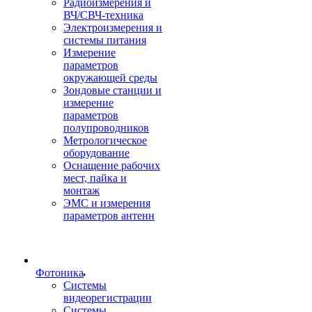
Радиоизмерения и
ВЧ/СВЧ-техника
Электроизмерения и
системы питания
Измерение
параметров
окружающей среды
Зондовые станции и
измерение
параметров
полупроводников
Метрологическое
оборудование
Оснащение рабочих
мест, пайка и
монтаж
ЭМС и измерения
параметров антенн
Фотоника
Cистемы
видеорегистрации
Системы