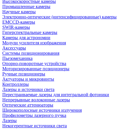
Высокоскоростные камеры
Промышленные камеры
Научные камеры
Электронно-оптические (интенсифицированные) камеры
EMCCD-камеры
SWIR-камеры
Гиперспектральные камеры
Камеры для астрономии
Модули усилителя изображения
Аксессуары
Системы позиционирования
Пьезомеханика
Опорно-поворотные устройства
Моторизированные позиционеры
Ручные позиционеры
Актуаторы и микровинты
Контроллеры
Лазеры и источники света
Перестраиваемые лазеры для интегральной фотоники
Непрерывные волоконные лазеры
Оптические аттенюаторы
Широкополосные источники излучения
Профилометры лазерного пучка
Лазеры
Некогерентные источники света