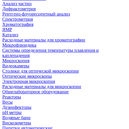
Анализ частиц
Дифрактометрия
Рентгено-флуоресцентный анализ
Спектрометрия
Хроматография
ЯМР
Катализ
Расходные материалы для хроматографии
Микрофлюидика
Системы определения температуры плавления и
каплепадения
Микроскопия
Видеокамеры
Столики для оптической микроскопии
Оптические микроскопы
Электронная микроскопия
Расходные материалы для микроскопии
Общелабораторное оборудование
Реакторы
Весы
Дезинфекторы
рН метры
Водяные бани
Вискозиметры
Пипетки автоматические