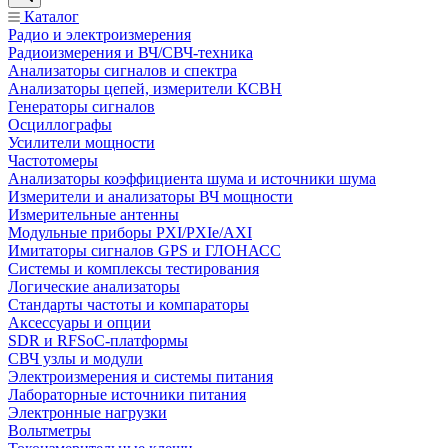
Каталог
Радио и электроизмерения
Радиоизмерения и ВЧ/СВЧ-техника
Анализаторы сигналов и спектра
Анализаторы цепей, измерители КСВН
Генераторы сигналов
Осциллографы
Усилители мощности
Частотомеры
Анализаторы коэффициента шума и источники шума
Измерители и анализаторы ВЧ мощности
Измерительные антенны
Модульные приборы PXI/PXIe/AXI
Имитаторы сигналов GPS и ГЛОНАСС
Системы и комплексы тестирования
Логические анализаторы
Стандарты частоты и компараторы
Аксессуары и опции
SDR и RFSoC‑платформы
СВЧ узлы и модули
Электроизмерения и системы питания
Лабораторные источники питания
Электронные нагрузки
Вольтметры