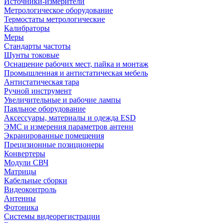
Источники-измерители
Метрологическое оборудование
Термостаты метрологические
Калибраторы
Меры
Стандарты частоты
Шунты токовые
Оснащение рабочих мест, пайка и монтаж
Промышленная и антистатическая мебель
Антистатическая тара
Ручной инструмент
Увеличительные и рабочие лампы
Паяльное оборудование
Аксессуары, материалы и одежда ESD
ЭМС и измерения параметров антенн
Экранированные помещения
Прецизионные позиционеры
Конвертеры
Модули СВЧ
Матрицы
Кабельные сборки
Видеоконтроль
Антенны
Фотоника
Cистемы видеорегистрации