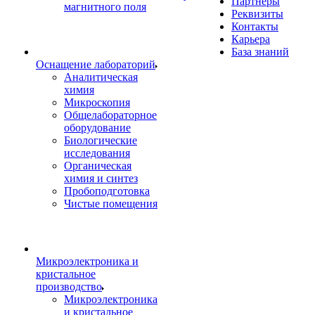
Партнеры
магнитного поля
Реквизиты
Контакты
Карьера
База знаний
Оснащение лабораторий
Аналитическая
химия
Микроскопия
Общелабораторное
оборудование
Биологические
исследования
Органическая
химия и синтез
Пробоподготовка
Чистые помещения
Микроэлектроника и
кристальное
производство
Микроэлектроника
и кристальное