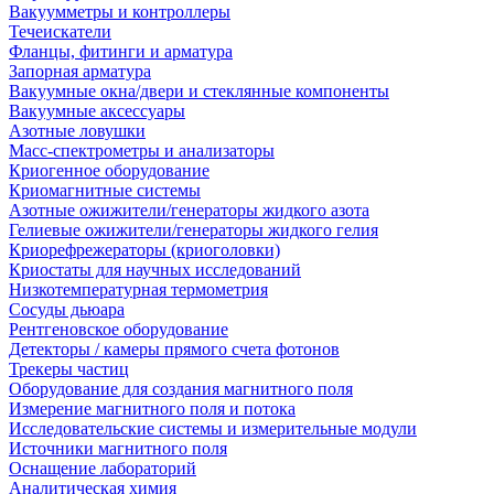
Вакуумметры и контроллеры
Течеискатели
Фланцы, фитинги и арматура
Запорная арматура
Вакуумные окна/двери и стеклянные компоненты
Вакуумные аксессуары
Азотные ловушки
Масс-спектрометры и анализаторы
Криогенное оборудование
Криомагнитные системы
Азотные ожижители/генераторы жидкого азота
Гелиевые ожижители/генераторы жидкого гелия
Криорефрежераторы (криоголовки)
Криостаты для научных исследований
Низкотемпературная термометрия
Сосуды дьюара
Рентгеновское оборудование
Детекторы / камеры прямого счета фотонов
Трекеры частиц
Оборудование для создания магнитного поля
Измерение магнитного поля и потока
Исследовательские системы и измерительные модули
Источники магнитного поля
Оснащение лабораторий
Аналитическая химия