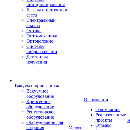
позиционирования
Лазеры и источники
света
Спектральный
анализ
Оптика
Опто-механика
Оптоволокно
Системы
виброизоляции
Детекторы
излучения
Вакуум и криогеника
Вакуумное
оборудование
О компании
Криогенное
оборудование
О компании
Рентгеновское
Реализованные
оборудование
проекты
Н
Оборудование для
Отзывы
создания
Услуги