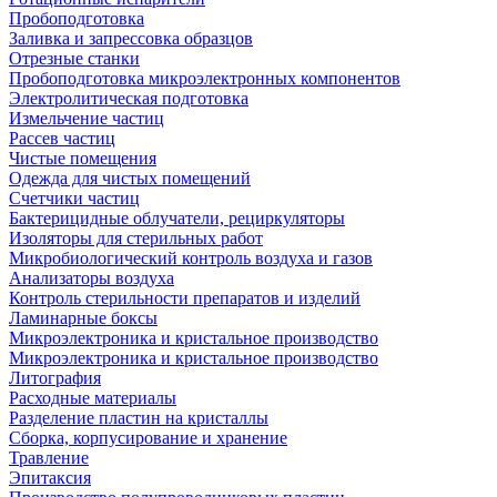
Пробоподготовка
Заливка и запрессовка образцов
Отрезные станки
Пробоподготовка микроэлектронных компонентов
Электролитическая подготовка
Измельчение частиц
Рассев частиц
Чистые помещения
Одежда для чистых помещений
Счетчики частиц
Бактерицидные облучатели, рециркуляторы
Изоляторы для стерильных работ
Микробиологический контроль воздуха и газов
Анализаторы воздуха
Контроль стерильности препаратов и изделий
Ламинарные боксы
Микроэлектроника и кристальное производство
Микроэлектроника и кристальное производство
Литография
Расходные материалы
Разделение пластин на кристаллы
Сборка, корпусирование и хранение
Травление
Эпитаксия