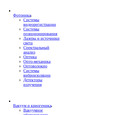
Фотоника
Cистемы
видеорегистрации
Системы
позиционирования
Лазеры и источники
света
Спектральный
анализ
Оптика
Опто-механика
Оптоволокно
Системы
виброизоляции
Детекторы
излучения
Вакуум и криогеника
Вакуумное
оборудование