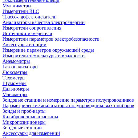
Токоизмерительные клещи
Мультиметры
Измерители RLC
Трассо-, дефектоискатели
Анализаторы качества электроэнергии
Измерители сопротивления
Источники-измерители
Измерители параметров электробезопасности
Аксессуары и опции
Измерение параметров окружающей среды
Измерители температуры и влажности
Анемометры
Газоанализаторы
Люксметры
Тахометры
Шумомеры
Дальномеры
Манометры
Зондовые станции и измерение параметров полупроводников
Параметрические анализаторы полупроводниковых приборов
Зонды и проб-карты
Калибровочные пластины
Микропозиционеры
Зондовые станции
Аксессуары для измерений