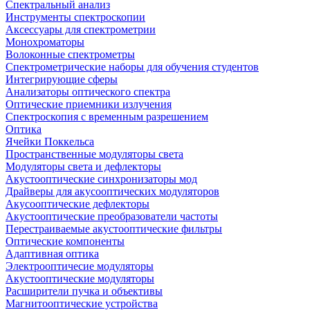
Спектральный анализ
Инструменты спектроскопии
Аксессуары для спектрометрии
Монохроматоры
Волоконные спектрометры
Спектрометрические наборы для обучения студентов
Интегрирующие сферы
Анализаторы оптического спектра
Оптические приемники излучения
Спектроскопия с временным разрешением
Оптика
Ячейки Поккельса
Пространственные модуляторы света
Модуляторы света и дефлекторы
Акустооптические синхронизаторы мод
Драйверы для акусооптических модуляторов
Акусооптические дефлекторы
Акустооптические преобразователи частоты
Перестраиваемые акустооптические фильтры
Оптические компоненты
Адаптивная оптика
Электрооптичесие модуляторы
Акустооптические модуляторы
Расширители пучка и объективы
Магнитооптические устройства