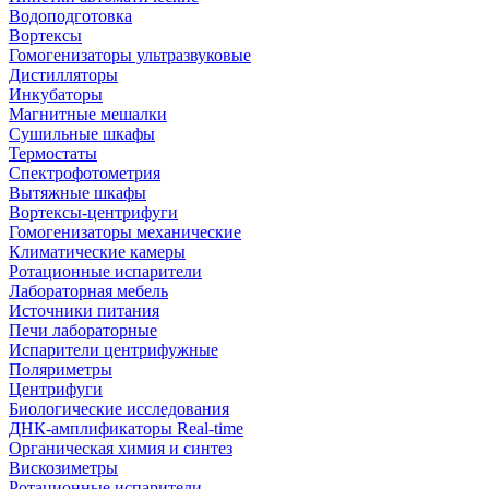
Водоподготовка
Вортексы
Гомогенизаторы ультразвуковые
Дистилляторы
Инкубаторы
Магнитные мешалки
Сушильные шкафы
Термостаты
Спектрофотометрия
Вытяжные шкафы
Вортексы-центрифуги
Гомогенизаторы механические
Климатические камеры
Ротационные испарители
Лабораторная мебель
Источники питания
Печи лабораторные
Испарители центрифужные
Поляриметры
Центрифуги
Биологические исследования
ДНК-амплификаторы Real-time
Органическая химия и синтез
Вискозиметры
Ротационные испарители