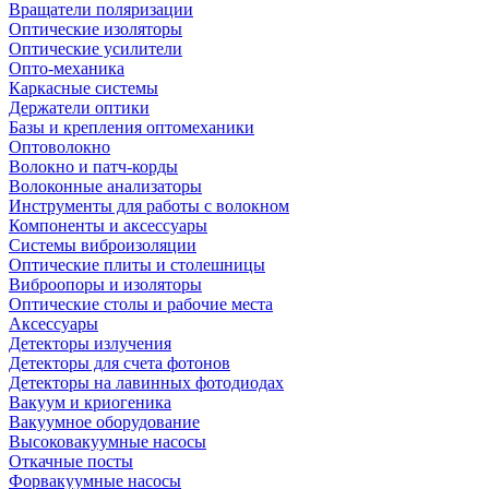
Вращатели поляризации
Оптические изоляторы
Оптические усилители
Опто-механика
Каркасные системы
Держатели оптики
Базы и крепления оптомеханики
Оптоволокно
Волокно и патч-корды
Волоконные анализаторы
Инструменты для работы с волокном
Компоненты и аксессуары
Системы виброизоляции
Оптические плиты и столешницы
Виброопоры и изоляторы
Оптические столы и рабочие места
Аксессуары
Детекторы излучения
Детекторы для счета фотонов
Детекторы на лавинных фотодиодах
Вакуум и криогеника
Вакуумное оборудование
Высоковакуумные насосы
Откачные посты
Форвакуумные насосы