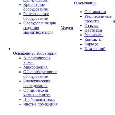
О компании
Криогенное
оборудование
О компании
Рентгеновское
Реализованные
оборудование
проекты
Н
Оборудование для
Отзывы
создания
Услуги
Партнеры
магнитного поля
Реквизиты
Контакты
Карьера
База знаний
Оснащение лабораторий
Аналитическая
химия
Микроскопия
Общелабораторное
оборудование
Биологические
исследования
Органическая
химия и синтез
Пробоподготовка
Чистые помещения