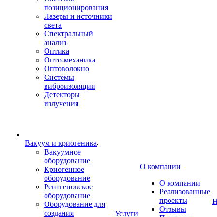
позиционирования
Лазеры и источники
света
Спектральный
анализ
Оптика
Опто-механика
Оптоволокно
Системы
виброизоляции
Детекторы
излучения
Вакуум и криогеника
Вакуумное
оборудование
О компании
Криогенное
оборудование
О компании
Рентгеновское
Реализованные
оборудование
проекты
Н
Оборудование для
Отзывы
создания
Услуги