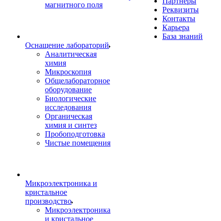
Партнеры
магнитного поля
Реквизиты
Контакты
Карьера
База знаний
Оснащение лабораторий
Аналитическая
химия
Микроскопия
Общелабораторное
оборудование
Биологические
исследования
Органическая
химия и синтез
Пробоподготовка
Чистые помещения
Микроэлектроника и
кристальное
производство
Микроэлектроника
и кристальное