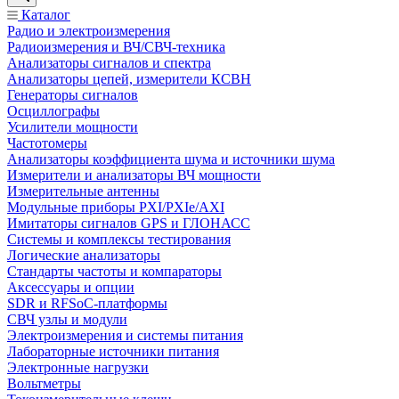
Каталог
Радио и электроизмерения
Радиоизмерения и ВЧ/СВЧ-техника
Анализаторы сигналов и спектра
Анализаторы цепей, измерители КСВН
Генераторы сигналов
Осциллографы
Усилители мощности
Частотомеры
Анализаторы коэффициента шума и источники шума
Измерители и анализаторы ВЧ мощности
Измерительные антенны
Модульные приборы PXI/PXIe/AXI
Имитаторы сигналов GPS и ГЛОНАСС
Системы и комплексы тестирования
Логические анализаторы
Стандарты частоты и компараторы
Аксессуары и опции
SDR и RFSoC‑платформы
СВЧ узлы и модули
Электроизмерения и системы питания
Лабораторные источники питания
Электронные нагрузки
Вольтметры