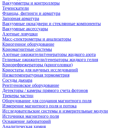
Вакуумметры и контроллеры
Течеискатели
Фланцы, фитинги и арматура
Запорная арматура
Вакуумные окна/двери и стеклянные компоненты
Вакуумные аксессуары
Азотные ловушки
Масс-спектрометры и анализаторы
Криогенное оборудование
Криомагнитные системы
Азотные ожижители/генераторы жидкого азота
Гелиевые ожижители/генераторы жидкого гелия
Криорефрежераторы (криоголовки)
Криостаты для научных исследований
Низкотемпературная термометрия
Сосуды дьюара
Рентгеновское оборудование
Детекторы / камеры прямого счета фотонов
Трекеры частиц
Оборудование для создания магнитного поля
Измерение магнитного поля и потока
Исследовательские системы и измерительные модули
Источники магнитного поля
Оснащение лабораторий
Аналитическая химия