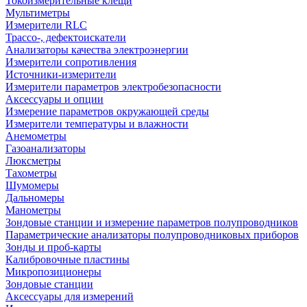
Токоизмерительные клещи
Мультиметры
Измерители RLC
Трассо-, дефектоискатели
Анализаторы качества электроэнергии
Измерители сопротивления
Источники-измерители
Измерители параметров электробезопасности
Аксессуары и опции
Измерение параметров окружающей среды
Измерители температуры и влажности
Анемометры
Газоанализаторы
Люксметры
Тахометры
Шумомеры
Дальномеры
Манометры
Зондовые станции и измерение параметров полупроводников
Параметрические анализаторы полупроводниковых приборов
Зонды и проб-карты
Калибровочные пластины
Микропозиционеры
Зондовые станции
Аксессуары для измерений