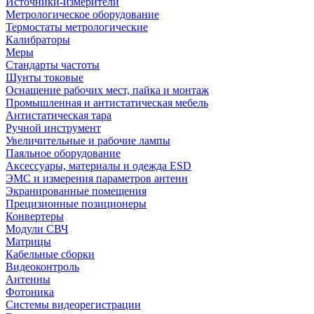
Источники-измерители
Метрологическое оборудование
Термостаты метрологические
Калибраторы
Меры
Стандарты частоты
Шунты токовые
Оснащение рабочих мест, пайка и монтаж
Промышленная и антистатическая мебель
Антистатическая тара
Ручной инструмент
Увеличительные и рабочие лампы
Паяльное оборудование
Аксессуары, материалы и одежда ESD
ЭМС и измерения параметров антенн
Экранированные помещения
Прецизионные позиционеры
Конвертеры
Модули СВЧ
Матрицы
Кабельные сборки
Видеоконтроль
Антенны
Фотоника
Cистемы видеорегистрации