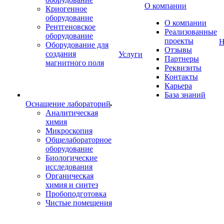
О компании
Криогенное
оборудование
О компании
Рентгеновское
Реализованные
оборудование
проекты
Н
Оборудование для
Отзывы
создания
Услуги
Партнеры
магнитного поля
Реквизиты
Контакты
Карьера
База знаний
Оснащение лабораторий
Аналитическая
химия
Микроскопия
Общелабораторное
оборудование
Биологические
исследования
Органическая
химия и синтез
Пробоподготовка
Чистые помещения