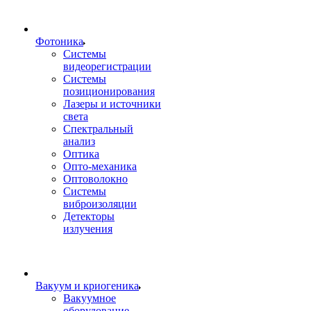
Фотоника
Cистемы
видеорегистрации
Системы
позиционирования
Лазеры и источники
света
Спектральный
анализ
Оптика
Опто-механика
Оптоволокно
Системы
виброизоляции
Детекторы
излучения
Вакуум и криогеника
Вакуумное
оборудование