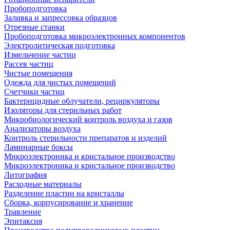
Пробоподготовка
Заливка и запрессовка образцов
Отрезные станки
Пробоподготовка микроэлектронных компонентов
Электролитическая подготовка
Измельчение частиц
Рассев частиц
Чистые помещения
Одежда для чистых помещений
Счетчики частиц
Бактерицидные облучатели, рециркуляторы
Изоляторы для стерильных работ
Микробиологический контроль воздуха и газов
Анализаторы воздуха
Контроль стерильности препаратов и изделий
Ламинарные боксы
Микроэлектроника и кристальное производство
Микроэлектроника и кристальное производство
Литография
Расходные материалы
Разделение пластин на кристаллы
Сборка, корпусирование и хранение
Травление
Эпитаксия