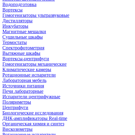
Водоподготовка
Вортексы
Гомогенизаторы ультразвуковые
Дистилляторы
Инкубаторы
Магнитные мешалки
Сушильные шкафы
Термостаты
Спектрофотометрия
Вытяжные шкафы
Вортексы-центрифуги
Гомогенизаторы механические
Климатические камеры
Ротационные испарители
Лабораторная мебель
Источники питания
Печи лабораторные
Испарители центрифужные
Поляриметры
Центрифуги
Биологические исследования
ДНК-амплификаторы Real-time
Органическая химия и синтез
Вискозиметры
Ротационные испарители