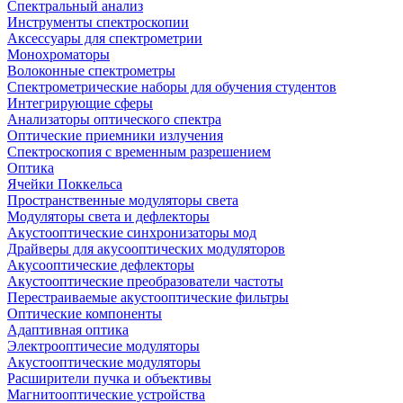
Спектральный анализ
Инструменты спектроскопии
Аксессуары для спектрометрии
Монохроматоры
Волоконные спектрометры
Спектрометрические наборы для обучения студентов
Интегрирующие сферы
Анализаторы оптического спектра
Оптические приемники излучения
Спектроскопия с временным разрешением
Оптика
Ячейки Поккельса
Пространственные модуляторы света
Модуляторы света и дефлекторы
Акустооптические синхронизаторы мод
Драйверы для акусооптических модуляторов
Акусооптические дефлекторы
Акустооптические преобразователи частоты
Перестраиваемые акустооптические фильтры
Оптические компоненты
Адаптивная оптика
Электрооптичесие модуляторы
Акустооптические модуляторы
Расширители пучка и объективы
Магнитооптические устройства