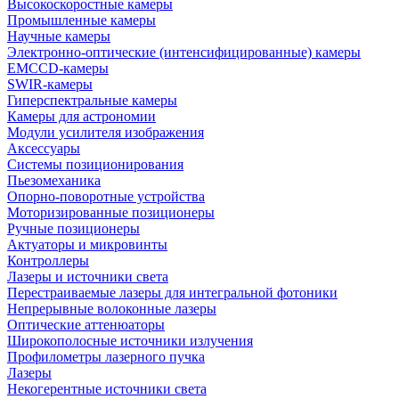
Высокоскоростные камеры
Промышленные камеры
Научные камеры
Электронно-оптические (интенсифицированные) камеры
EMCCD-камеры
SWIR-камеры
Гиперспектральные камеры
Камеры для астрономии
Модули усилителя изображения
Аксессуары
Системы позиционирования
Пьезомеханика
Опорно-поворотные устройства
Моторизированные позиционеры
Ручные позиционеры
Актуаторы и микровинты
Контроллеры
Лазеры и источники света
Перестраиваемые лазеры для интегральной фотоники
Непрерывные волоконные лазеры
Оптические аттенюаторы
Широкополосные источники излучения
Профилометры лазерного пучка
Лазеры
Некогерентные источники света