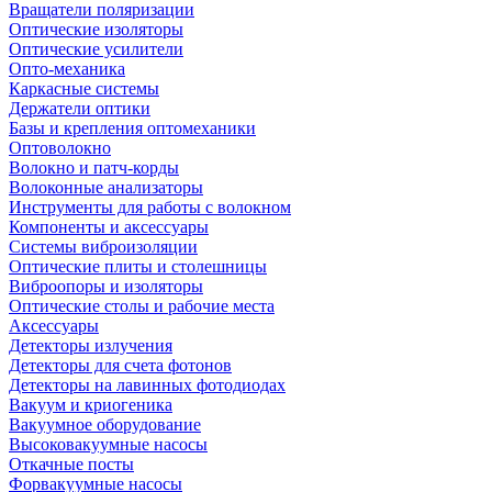
Вращатели поляризации
Оптические изоляторы
Оптические усилители
Опто-механика
Каркасные системы
Держатели оптики
Базы и крепления оптомеханики
Оптоволокно
Волокно и патч-корды
Волоконные анализаторы
Инструменты для работы с волокном
Компоненты и аксессуары
Системы виброизоляции
Оптические плиты и столешницы
Виброопоры и изоляторы
Оптические столы и рабочие места
Аксессуары
Детекторы излучения
Детекторы для счета фотонов
Детекторы на лавинных фотодиодах
Вакуум и криогеника
Вакуумное оборудование
Высоковакуумные насосы
Откачные посты
Форвакуумные насосы