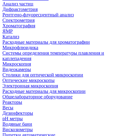
Анализ частиц
Дифрактометрия
Рентгено-флуоресцентный анализ
Спектрометрия
Хроматография
ЯМР
Катализ
Расходные материалы для хроматографии
Микрофлюидика
Системы определения температуры плавления и
каплепадения
Микроскопия
Видеокамеры
Столики для оптической микроскопии
Оптические микроскопы
Электронная микроскопия
Расходные материалы для микроскопии
Общелабораторное оборудование
Реакторы
Весы
Дезинфекторы
рН метры
Водяные бани
Вискозиметры
Пипетки автоматические