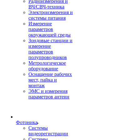
Радиоизмерения и
ВЧ/СВЧ-техника
Электроизмерения и
системы питания
Измерение
параметров
окружающей среды
Зондовые станции и
измерение
параметров
полупроводников
Метрологическое
оборудование
Оснащение рабочих
мест, пайка и
монтаж
ЭМС и измерения
параметров антенн
Фотоника
Cистемы
видеорегистрации
Системы