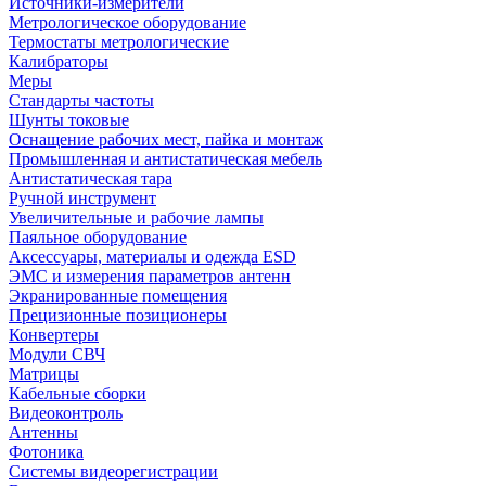
Источники-измерители
Метрологическое оборудование
Термостаты метрологические
Калибраторы
Меры
Стандарты частоты
Шунты токовые
Оснащение рабочих мест, пайка и монтаж
Промышленная и антистатическая мебель
Антистатическая тара
Ручной инструмент
Увеличительные и рабочие лампы
Паяльное оборудование
Аксессуары, материалы и одежда ESD
ЭМС и измерения параметров антенн
Экранированные помещения
Прецизионные позиционеры
Конвертеры
Модули СВЧ
Матрицы
Кабельные сборки
Видеоконтроль
Антенны
Фотоника
Cистемы видеорегистрации