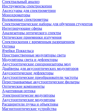
Спектральный анализ
Инструменты спектроскопии
Аксессуары для спектрометрии
Монохроматоры
Волоконные спектрометры
Спектрометрические наборы для обучения студентов
Интегрирующие сферы
Анализаторы оптического спектра
Оптические приемники излучения
Спектроскопия с временным разрешением
Оптика
Ячейки Поккельса
Пространственные модуляторы света
Модуляторы света и дефлекторы
Акустооптические синхронизаторы мод
Драйверы для акусооптических модуляторов
Акусооптические дефлекторы
Акустооптические преобразователи частоты
Перестраиваемые акустооптические фильтры
Оптические компоненты
Адаптивная оптика
Электрооптичесие модуляторы
Акустооптические модуляторы
Расширители пучка и объективы
Магнитооптические устройства