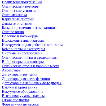
Вращатели поляризации
Оптические изоляторы
Оптические усилители
Опто-механика
Каркасные системы
Держатели оптики
Базы и крепления оптомеханики
Оптоволокно
Волокно и патч-корды
Волоконные анализаторы
Инструменты для работы с волокном
Компоненты и аксессуары
Системы виброизоляции
Оптические плиты и столешницы
Виброопоры и изоляторы
Оптические столы и рабочие места
Аксессуары
Детекторы излучения
Детекторы для счета фотонов
Детекторы на лавинных фотодиодах
Вакуум и криогеника
Вакуумное оборудование
Высоковакуумные насосы
Откачные посты
Форвакуумные насосы