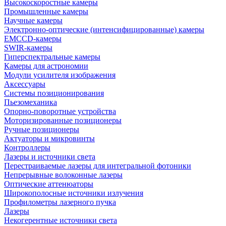
Высокоскоростные камеры
Промышленные камеры
Научные камеры
Электронно-оптические (интенсифицированные) камеры
EMCCD-камеры
SWIR-камеры
Гиперспектральные камеры
Камеры для астрономии
Модули усилителя изображения
Аксессуары
Системы позиционирования
Пьезомеханика
Опорно-поворотные устройства
Моторизированные позиционеры
Ручные позиционеры
Актуаторы и микровинты
Контроллеры
Лазеры и источники света
Перестраиваемые лазеры для интегральной фотоники
Непрерывные волоконные лазеры
Оптические аттенюаторы
Широкополосные источники излучения
Профилометры лазерного пучка
Лазеры
Некогерентные источники света