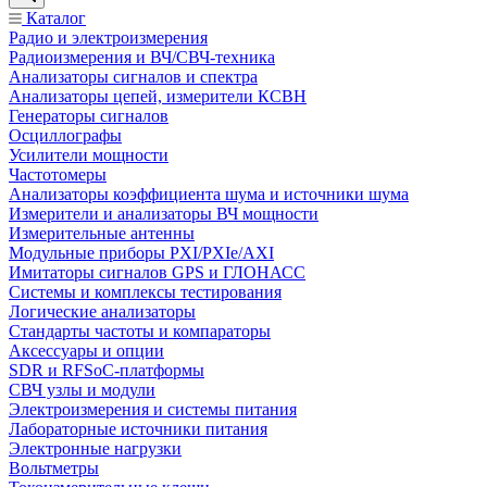
Каталог
Радио и электроизмерения
Радиоизмерения и ВЧ/СВЧ-техника
Анализаторы сигналов и спектра
Анализаторы цепей, измерители КСВН
Генераторы сигналов
Осциллографы
Усилители мощности
Частотомеры
Анализаторы коэффициента шума и источники шума
Измерители и анализаторы ВЧ мощности
Измерительные антенны
Модульные приборы PXI/PXIe/AXI
Имитаторы сигналов GPS и ГЛОНАСС
Системы и комплексы тестирования
Логические анализаторы
Стандарты частоты и компараторы
Аксессуары и опции
SDR и RFSoC‑платформы
СВЧ узлы и модули
Электроизмерения и системы питания
Лабораторные источники питания
Электронные нагрузки
Вольтметры