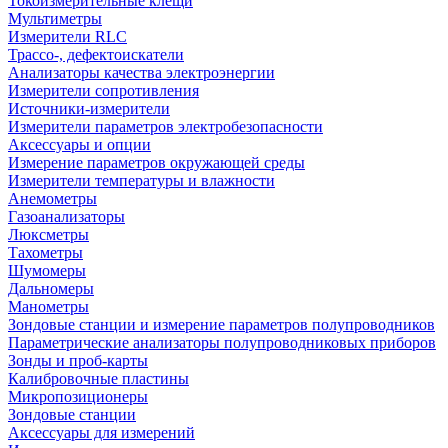
Токоизмерительные клещи
Мультиметры
Измерители RLC
Трассо-, дефектоискатели
Анализаторы качества электроэнергии
Измерители сопротивления
Источники-измерители
Измерители параметров электробезопасности
Аксессуары и опции
Измерение параметров окружающей среды
Измерители температуры и влажности
Анемометры
Газоанализаторы
Люксметры
Тахометры
Шумомеры
Дальномеры
Манометры
Зондовые станции и измерение параметров полупроводников
Параметрические анализаторы полупроводниковых приборов
Зонды и проб-карты
Калибровочные пластины
Микропозиционеры
Зондовые станции
Аксессуары для измерений