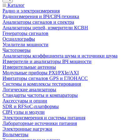
Каталог
Радио и электроизмерения
Радиоизмерения и ВЧ/СВЧ-техника
Анализаторы сигналов и спектра
Анализаторы цепей, измерители КСВН
Генераторы сигналов
Осциллографы
Усилители мощности
Частотомеры
Анализаторы коэффициента шума и источники шума
Измерители и анализаторы ВЧ мощности
Измерительные антенны
Модульные приборы PXI/PXIe/AXI
Имитаторы сигналов GPS и ГЛОНАСС
Системы и комплексы тестирования
Логические анализаторы
Стандарты частоты и компараторы
Аксессуары и опции
SDR и RFSoC‑платформы
СВЧ узлы и модули
Электроизмерения и системы питания
Лабораторные источники питания
Электронные нагрузки
Вольтметры