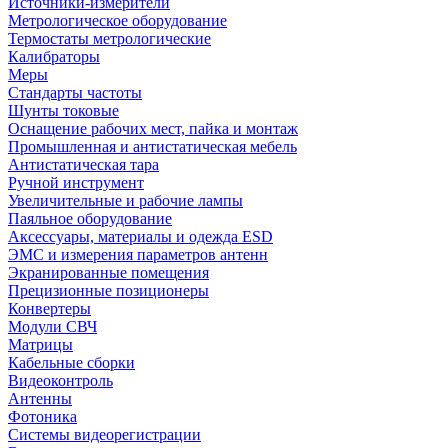
Источники-измерители
Метрологическое оборудование
Термостаты метрологические
Калибраторы
Меры
Стандарты частоты
Шунты токовые
Оснащение рабочих мест, пайка и монтаж
Промышленная и антистатическая мебель
Антистатическая тара
Ручной инструмент
Увеличительные и рабочие лампы
Паяльное оборудование
Аксессуары, материалы и одежда ESD
ЭМС и измерения параметров антенн
Экранированные помещения
Прецизионные позиционеры
Конвертеры
Модули СВЧ
Матрицы
Кабельные сборки
Видеоконтроль
Антенны
Фотоника
Cистемы видеорегистрации