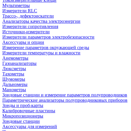
Токоизмерительные клещи
Мультиметры
Измерители RLC
Трассо-, дефектоискатели
Анализаторы качества электроэнергии
Измерители сопротивления
Источники-измерители
Измерители параметров электробезопасности
Аксессуары и опции
Измерение параметров окружающей среды
Измерители температуры и влажности
Анемометры
Газоанализаторы
Люксметры
Тахометры
Шумомеры
Дальномеры
Манометры
Зондовые станции и измерение параметров полупроводников
Параметрические анализаторы полупроводниковых приборов
Зонды и проб-карты
Калибровочные пластины
Микропозиционеры
Зондовые станции
Аксессуары для измерений