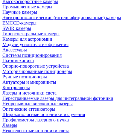
Высокоскоростные камеры
Промышленные камеры
Научные камеры
Электронно-оптические (интенсифицированные) камеры
EMCCD-камеры
SWIR-камеры
Гиперспектральные камеры
Камеры для астрономии
Модули усилителя изображения
Аксессуары
Системы позиционирования
Пьезомеханика
Опорно-поворотные устройства
Моторизированные позиционеры
Ручные позиционеры
Актуаторы и микровинты
Контроллеры
Лазеры и источники света
Перестраиваемые лазеры для интегральной фотоники
Непрерывные волоконные лазеры
Оптические аттенюаторы
Широкополосные источники излучения
Профилометры лазерного пучка
Лазеры
Некогерентные источники света