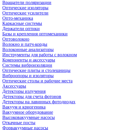
Вращатели поляризации
Оптические изоляторы
Оптические усилители
Опто-механика
Каркасные системы
Держатели оптики
Базы и крепления оптомеханики
Оптоволокно
Волокно и патч-корды
Волоконные анализаторы
Инструменты для работы с волокном
Компоненты и аксессуары
Системы виброизоляции
Оптические плиты и столешницы
Виброопоры и изоляторы
Оптические столы и рабочие места
Аксессуары
Детекторы излучения
Детекторы для счета фотонов
Детекторы на лавинных фотодиодах
Вакуум и криогеника
Вакуумное оборудование
Высоковакуумные насосы
Откачные посты
Форвакуумные насосы