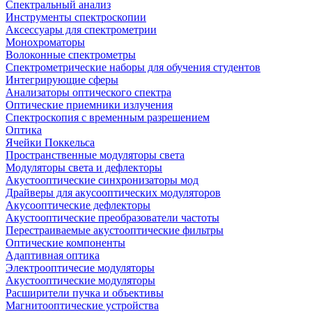
Спектральный анализ
Инструменты спектроскопии
Аксессуары для спектрометрии
Монохроматоры
Волоконные спектрометры
Спектрометрические наборы для обучения студентов
Интегрирующие сферы
Анализаторы оптического спектра
Оптические приемники излучения
Спектроскопия с временным разрешением
Оптика
Ячейки Поккельса
Пространственные модуляторы света
Модуляторы света и дефлекторы
Акустооптические синхронизаторы мод
Драйверы для акусооптических модуляторов
Акусооптические дефлекторы
Акустооптические преобразователи частоты
Перестраиваемые акустооптические фильтры
Оптические компоненты
Адаптивная оптика
Электрооптичесие модуляторы
Акустооптические модуляторы
Расширители пучка и объективы
Магнитооптические устройства