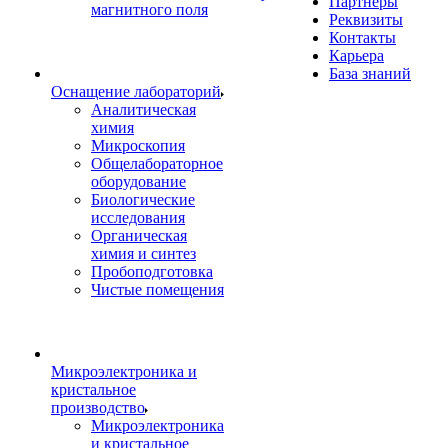
Партнеры
магнитного поля
Реквизиты
Контакты
Карьера
База знаний
Оснащение лабораторий
Аналитическая
химия
Микроскопия
Общелабораторное
оборудование
Биологические
исследования
Органическая
химия и синтез
Пробоподготовка
Чистые помещения
Микроэлектроника и
кристальное
производство
Микроэлектроника
и кристальное