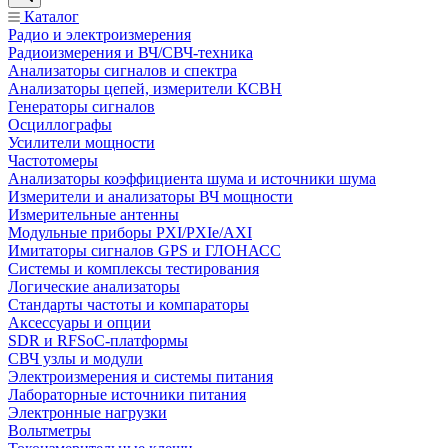
Каталог
Радио и электроизмерения
Радиоизмерения и ВЧ/СВЧ-техника
Анализаторы сигналов и спектра
Анализаторы цепей, измерители КСВН
Генераторы сигналов
Осциллографы
Усилители мощности
Частотомеры
Анализаторы коэффициента шума и источники шума
Измерители и анализаторы ВЧ мощности
Измерительные антенны
Модульные приборы PXI/PXIe/AXI
Имитаторы сигналов GPS и ГЛОНАСС
Системы и комплексы тестирования
Логические анализаторы
Стандарты частоты и компараторы
Аксессуары и опции
SDR и RFSoC‑платформы
СВЧ узлы и модули
Электроизмерения и системы питания
Лабораторные источники питания
Электронные нагрузки
Вольтметры