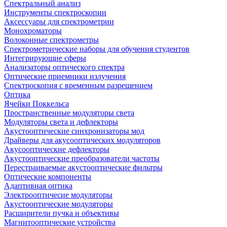
Спектральный анализ
Инструменты спектроскопии
Аксессуары для спектрометрии
Монохроматоры
Волоконные спектрометры
Спектрометрические наборы для обучения студентов
Интегрирующие сферы
Анализаторы оптического спектра
Оптические приемники излучения
Спектроскопия с временным разрешением
Оптика
Ячейки Поккельса
Пространственные модуляторы света
Модуляторы света и дефлекторы
Акустооптические синхронизаторы мод
Драйверы для акусооптических модуляторов
Акусооптические дефлекторы
Акустооптические преобразователи частоты
Перестраиваемые акустооптические фильтры
Оптические компоненты
Адаптивная оптика
Электрооптичесие модуляторы
Акустооптические модуляторы
Расширители пучка и объективы
Магнитооптические устройства