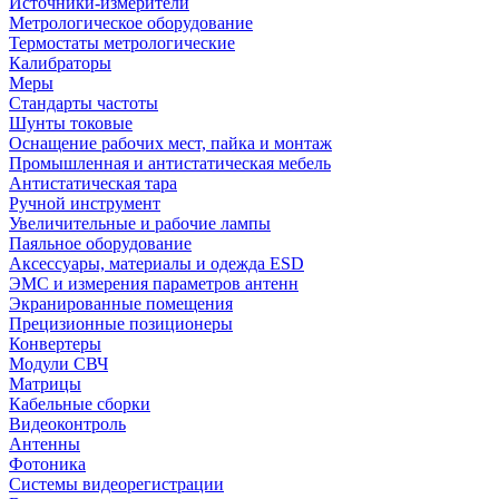
Источники-измерители
Метрологическое оборудование
Термостаты метрологические
Калибраторы
Меры
Стандарты частоты
Шунты токовые
Оснащение рабочих мест, пайка и монтаж
Промышленная и антистатическая мебель
Антистатическая тара
Ручной инструмент
Увеличительные и рабочие лампы
Паяльное оборудование
Аксессуары, материалы и одежда ESD
ЭМС и измерения параметров антенн
Экранированные помещения
Прецизионные позиционеры
Конвертеры
Модули СВЧ
Матрицы
Кабельные сборки
Видеоконтроль
Антенны
Фотоника
Cистемы видеорегистрации