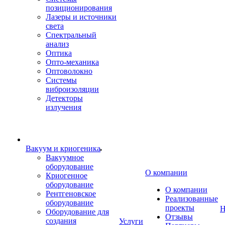
позиционирования
Лазеры и источники
света
Спектральный
анализ
Оптика
Опто-механика
Оптоволокно
Системы
виброизоляции
Детекторы
излучения
Вакуум и криогеника
Вакуумное
оборудование
О компании
Криогенное
оборудование
О компании
Рентгеновское
Реализованные
оборудование
проекты
Н
Оборудование для
Отзывы
создания
Услуги