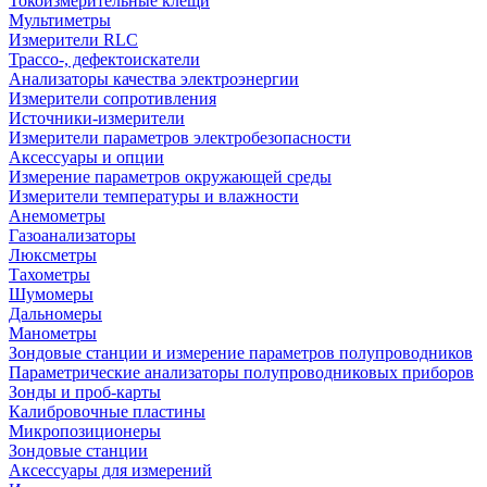
Токоизмерительные клещи
Мультиметры
Измерители RLC
Трассо-, дефектоискатели
Анализаторы качества электроэнергии
Измерители сопротивления
Источники-измерители
Измерители параметров электробезопасности
Аксессуары и опции
Измерение параметров окружающей среды
Измерители температуры и влажности
Анемометры
Газоанализаторы
Люксметры
Тахометры
Шумомеры
Дальномеры
Манометры
Зондовые станции и измерение параметров полупроводников
Параметрические анализаторы полупроводниковых приборов
Зонды и проб-карты
Калибровочные пластины
Микропозиционеры
Зондовые станции
Аксессуары для измерений