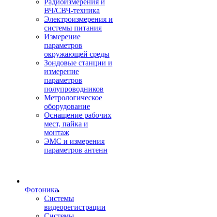
Радиоизмерения и
ВЧ/СВЧ-техника
Электроизмерения и
системы питания
Измерение
параметров
окружающей среды
Зондовые станции и
измерение
параметров
полупроводников
Метрологическое
оборудование
Оснащение рабочих
мест, пайка и
монтаж
ЭМС и измерения
параметров антенн
Фотоника
Cистемы
видеорегистрации
Системы