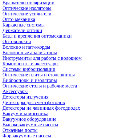
Вращатели поляризации
Оптические изоляторы
Оптические усилители
Опто-механика
Каркасные системы
Держатели оптики
Базы и крепления оптомеханики
Оптоволокно
Волокно и патч-корды
Волоконные анализаторы
Инструменты для работы с волокном
Компоненты и аксессуары
Системы виброизоляции
Оптические плиты и столешницы
Виброопоры и изоляторы
Оптические столы и рабочие места
Аксессуары
Детекторы излучения
Детекторы для счета фотонов
Детекторы на лавинных фотодиодах
Вакуум и криогеника
Вакуумное оборудование
Высоковакуумные насосы
Откачные посты
Форвакуумные насосы