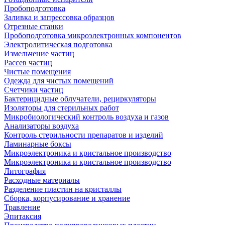
Пробоподготовка
Заливка и запрессовка образцов
Отрезные станки
Пробоподготовка микроэлектронных компонентов
Электролитическая подготовка
Измельчение частиц
Рассев частиц
Чистые помещения
Одежда для чистых помещений
Счетчики частиц
Бактерицидные облучатели, рециркуляторы
Изоляторы для стерильных работ
Микробиологический контроль воздуха и газов
Анализаторы воздуха
Контроль стерильности препаратов и изделий
Ламинарные боксы
Микроэлектроника и кристальное производство
Микроэлектроника и кристальное производство
Литография
Расходные материалы
Разделение пластин на кристаллы
Сборка, корпусирование и хранение
Травление
Эпитаксия