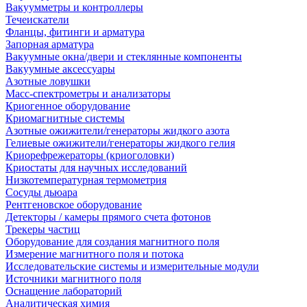
Вакуумметры и контроллеры
Течеискатели
Фланцы, фитинги и арматура
Запорная арматура
Вакуумные окна/двери и стеклянные компоненты
Вакуумные аксессуары
Азотные ловушки
Масс-спектрометры и анализаторы
Криогенное оборудование
Криомагнитные системы
Азотные ожижители/генераторы жидкого азота
Гелиевые ожижители/генераторы жидкого гелия
Криорефрежераторы (криоголовки)
Криостаты для научных исследований
Низкотемпературная термометрия
Сосуды дьюара
Рентгеновское оборудование
Детекторы / камеры прямого счета фотонов
Трекеры частиц
Оборудование для создания магнитного поля
Измерение магнитного поля и потока
Исследовательские системы и измерительные модули
Источники магнитного поля
Оснащение лабораторий
Аналитическая химия