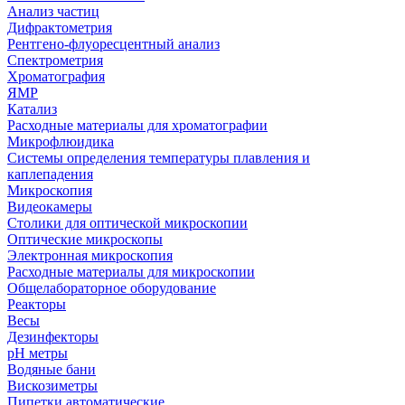
Анализ частиц
Дифрактометрия
Рентгено-флуоресцентный анализ
Спектрометрия
Хроматография
ЯМР
Катализ
Расходные материалы для хроматографии
Микрофлюидика
Системы определения температуры плавления и
каплепадения
Микроскопия
Видеокамеры
Столики для оптической микроскопии
Оптические микроскопы
Электронная микроскопия
Расходные материалы для микроскопии
Общелабораторное оборудование
Реакторы
Весы
Дезинфекторы
рН метры
Водяные бани
Вискозиметры
Пипетки автоматические