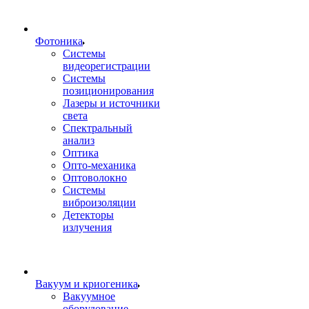
Фотоника
Cистемы
видеорегистрации
Системы
позиционирования
Лазеры и источники
света
Спектральный
анализ
Оптика
Опто-механика
Оптоволокно
Системы
виброизоляции
Детекторы
излучения
Вакуум и криогеника
Вакуумное
оборудование