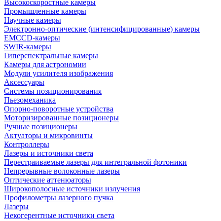
Высокоскоростные камеры
Промышленные камеры
Научные камеры
Электронно-оптические (интенсифицированные) камеры
EMCCD-камеры
SWIR-камеры
Гиперспектральные камеры
Камеры для астрономии
Модули усилителя изображения
Аксессуары
Системы позиционирования
Пьезомеханика
Опорно-поворотные устройства
Моторизированные позиционеры
Ручные позиционеры
Актуаторы и микровинты
Контроллеры
Лазеры и источники света
Перестраиваемые лазеры для интегральной фотоники
Непрерывные волоконные лазеры
Оптические аттенюаторы
Широкополосные источники излучения
Профилометры лазерного пучка
Лазеры
Некогерентные источники света