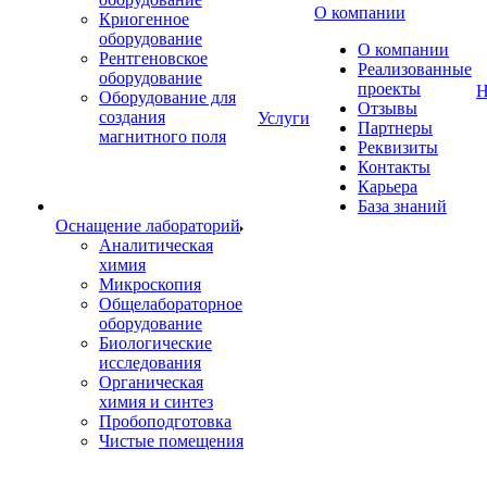
О компании
Криогенное
оборудование
О компании
Рентгеновское
Реализованные
оборудование
проекты
Н
Оборудование для
Отзывы
создания
Услуги
Партнеры
магнитного поля
Реквизиты
Контакты
Карьера
База знаний
Оснащение лабораторий
Аналитическая
химия
Микроскопия
Общелабораторное
оборудование
Биологические
исследования
Органическая
химия и синтез
Пробоподготовка
Чистые помещения