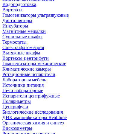
Водоподготовка
Вортексы
Гомогенизаторы ультразвуковые
Дистилляторы
Инкубаторы
Магнитные мешалки
Сушильные шкафы
Термостаты
Спектрофотометрия
Вытяжные шкафы
Вортексы-центрифуги
Гомогенизаторы механические
Климатические камеры
Ротационные испарители
Лабораторная мебель
Источники питания
Печи лабораторные
Испарители центрифужные
Поляриметры
Центрифуги
Биологические исследования
ДНК-амплификаторы Real-time
Органическая химия и синтез
Вискозиметры
Ротационные испарители