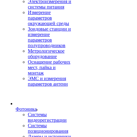
Электроизмерения и
системы питания
Измерение
параметров
окружающей среды
Зондовые станции и
измерение
параметров
полупроводников
Метрологическое
оборудование
Оснащение рабочих
мест, пайка и
монтаж
ЭМС и измерения
параметров антенн
Фотоника
Cистемы
видеорегистрации
Системы
позиционирования
Лазеры и источники