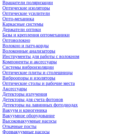
Вращатели поляризации
Оптические изоляторы
Оптические усилители
Опто-механика
Каркасные системы
Держатели оптики
Базы и крепления оптомеханики
Оптоволокно
Волокно и патч-корды
Волоконные анализаторы
Инструменты для работы с волокном
Компоненты и аксессуары
Системы виброизоляции
Оптические плиты и столешницы
Виброопоры и изоляторы
Оптические столы и рабочие места
Аксессуары
Детекторы излучения
Детекторы для счета фотонов
Детекторы на лавинных фотодиодах
Вакуум и криогеника
Вакуумное оборудование
Высоковакуумные насосы
Откачные посты
Форвакуумные насосы