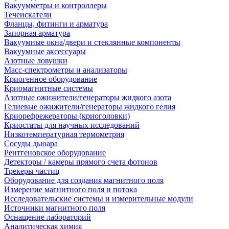
Вакуумметры и контроллеры
Течеискатели
Фланцы, фитинги и арматура
Запорная арматура
Вакуумные окна/двери и стеклянные компоненты
Вакуумные аксессуары
Азотные ловушки
Масс-спектрометры и анализаторы
Криогенное оборудование
Криомагнитные системы
Азотные ожижители/генераторы жидкого азота
Гелиевые ожижители/генераторы жидкого гелия
Криорефрежераторы (криоголовки)
Криостаты для научных исследований
Низкотемпературная термометрия
Сосуды дьюара
Рентгеновское оборудование
Детекторы / камеры прямого счета фотонов
Трекеры частиц
Оборудование для создания магнитного поля
Измерение магнитного поля и потока
Исследовательские системы и измерительные модули
Источники магнитного поля
Оснащение лабораторий
Аналитическая химия