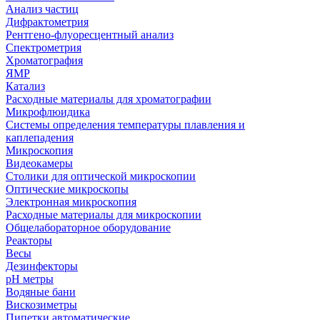
Анализ частиц
Дифрактометрия
Рентгено-флуоресцентный анализ
Спектрометрия
Хроматография
ЯМР
Катализ
Расходные материалы для хроматографии
Микрофлюидика
Системы определения температуры плавления и
каплепадения
Микроскопия
Видеокамеры
Столики для оптической микроскопии
Оптические микроскопы
Электронная микроскопия
Расходные материалы для микроскопии
Общелабораторное оборудование
Реакторы
Весы
Дезинфекторы
рН метры
Водяные бани
Вискозиметры
Пипетки автоматические