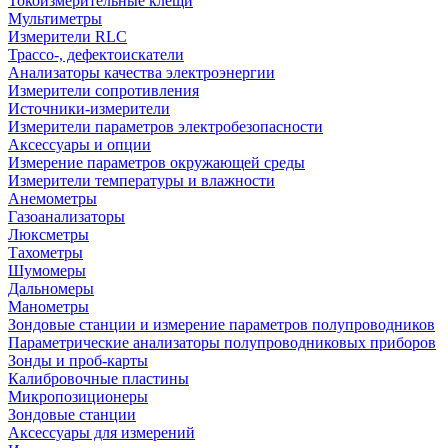
Токоизмерительные клещи
Мультиметры
Измерители RLC
Трассо-, дефектоискатели
Анализаторы качества электроэнергии
Измерители сопротивления
Источники-измерители
Измерители параметров электробезопасности
Аксессуары и опции
Измерение параметров окружающей среды
Измерители температуры и влажности
Анемометры
Газоанализаторы
Люксметры
Тахометры
Шумомеры
Дальномеры
Манометры
Зондовые станции и измерение параметров полупроводников
Параметрические анализаторы полупроводниковых приборов
Зонды и проб-карты
Калибровочные пластины
Микропозиционеры
Зондовые станции
Аксессуары для измерений