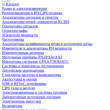
Каталог
Радио и электроизмерения
Радиоизмерения и ВЧ/СВЧ-техника
Анализаторы сигналов и спектра
Анализаторы цепей, измерители КСВН
Генераторы сигналов
Осциллографы
Усилители мощности
Частотомеры
Анализаторы коэффициента шума и источники шума
Измерители и анализаторы ВЧ мощности
Измерительные антенны
Модульные приборы PXI/PXIe/AXI
Имитаторы сигналов GPS и ГЛОНАСС
Системы и комплексы тестирования
Логические анализаторы
Стандарты частоты и компараторы
Аксессуары и опции
SDR и RFSoC‑платформы
СВЧ узлы и модули
Электроизмерения и системы питания
Лабораторные источники питания
Электронные нагрузки
Вольтметры