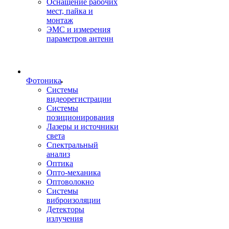
Оснащение рабочих
мест, пайка и
монтаж
ЭМС и измерения
параметров антенн
Фотоника
Cистемы
видеорегистрации
Системы
позиционирования
Лазеры и источники
света
Спектральный
анализ
Оптика
Опто-механика
Оптоволокно
Системы
виброизоляции
Детекторы
излучения