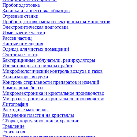
Пробоподготовка
Заливка и запрессовка образцов
Отрезные станки
Пробоподготовка микроэлектронных компонентов
Электролитическая подготовка
Измельчение частиц
Рассев частиц
Чистые помещения
Одежда для чистых помещений
Счетчики частиц
Бактерицидные облучатели, рециркуляторы
Изоляторы для стерильных работ
Микробиологический контроль воздуха и газов
Анализаторы воздуха
Контроль стерильности препаратов и изделий
Ламинарные боксы
Микроэлектроника и кристальное производство
Микроэлектроника и кристальное производство
Литография
Расходные материалы
Разделение пластин на кристаллы
Сборка, корпусирование и хранение
Травление
Эпитаксия