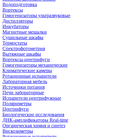
Водоподготовка
Вортексы
Гомогенизаторы ультразвуковые
Дистилляторы
Инкубаторы
Магнитные мешалки
Сушильные шкафы
Термостаты
Спектрофотометрия
Вытяжные шкафы
Вортексы-центрифуги
Гомогенизаторы механические
Климатические камеры
Ротационные испарители
Лабораторная мебель
Источники питания
Печи лабораторные
Испарители центрифужные
Поляриметры
Центрифуги
Биологические исследования
ДНК-амплификаторы Real-time
Органическая химия и синтез
Вискозиметры
Ротационные испарители