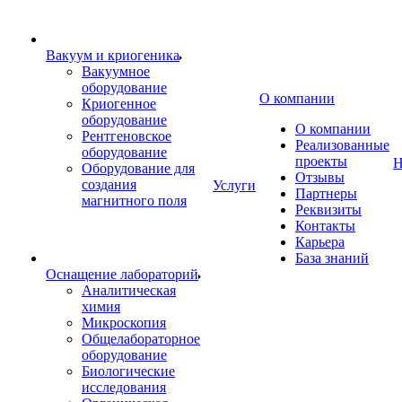
Вакуум и криогеника
Вакуумное
оборудование
О компании
Криогенное
оборудование
О компании
Рентгеновское
Реализованные
оборудование
проекты
Н
Оборудование для
Отзывы
создания
Услуги
Партнеры
магнитного поля
Реквизиты
Контакты
Карьера
База знаний
Оснащение лабораторий
Аналитическая
химия
Микроскопия
Общелабораторное
оборудование
Биологические
исследования