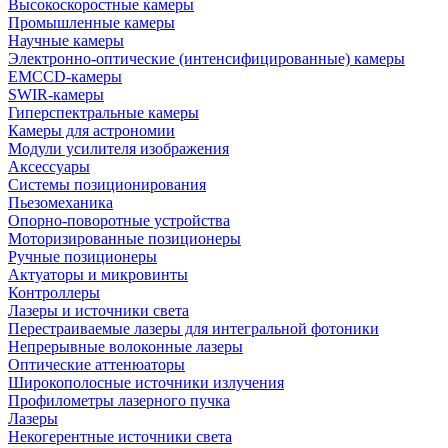
Высокоскоростные камеры
Промышленные камеры
Научные камеры
Электронно-оптические (интенсифицированные) камеры
EMCCD-камеры
SWIR-камеры
Гиперспектральные камеры
Камеры для астрономии
Модули усилителя изображения
Аксессуары
Системы позиционирования
Пьезомеханика
Опорно-поворотные устройства
Моторизированные позиционеры
Ручные позиционеры
Актуаторы и микровинты
Контроллеры
Лазеры и источники света
Перестраиваемые лазеры для интегральной фотоники
Непрерывные волоконные лазеры
Оптические аттенюаторы
Широкополосные источники излучения
Профилометры лазерного пучка
Лазеры
Некогерентные источники света