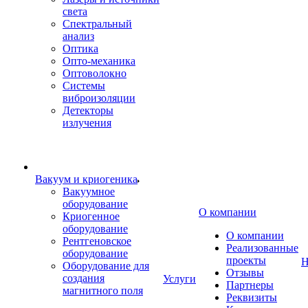
света
Спектральный
анализ
Оптика
Опто-механика
Оптоволокно
Системы
виброизоляции
Детекторы
излучения
Вакуум и криогеника
Вакуумное
оборудование
О компании
Криогенное
оборудование
О компании
Рентгеновское
Реализованные
оборудование
проекты
Н
Оборудование для
Отзывы
создания
Услуги
Партнеры
магнитного поля
Реквизиты