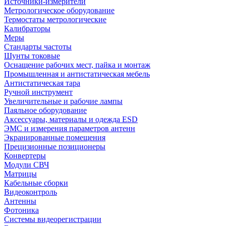
Источники-измерители
Метрологическое оборудование
Термостаты метрологические
Калибраторы
Меры
Стандарты частоты
Шунты токовые
Оснащение рабочих мест, пайка и монтаж
Промышленная и антистатическая мебель
Антистатическая тара
Ручной инструмент
Увеличительные и рабочие лампы
Паяльное оборудование
Аксессуары, материалы и одежда ESD
ЭМС и измерения параметров антенн
Экранированные помещения
Прецизионные позиционеры
Конвертеры
Модули СВЧ
Матрицы
Кабельные сборки
Видеоконтроль
Антенны
Фотоника
Cистемы видеорегистрации