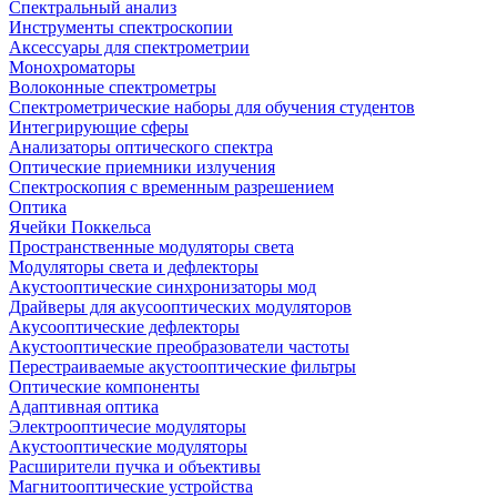
Спектральный анализ
Инструменты спектроскопии
Аксессуары для спектрометрии
Монохроматоры
Волоконные спектрометры
Спектрометрические наборы для обучения студентов
Интегрирующие сферы
Анализаторы оптического спектра
Оптические приемники излучения
Спектроскопия с временным разрешением
Оптика
Ячейки Поккельса
Пространственные модуляторы света
Модуляторы света и дефлекторы
Акустооптические синхронизаторы мод
Драйверы для акусооптических модуляторов
Акусооптические дефлекторы
Акустооптические преобразователи частоты
Перестраиваемые акустооптические фильтры
Оптические компоненты
Адаптивная оптика
Электрооптичесие модуляторы
Акустооптические модуляторы
Расширители пучка и объективы
Магнитооптические устройства