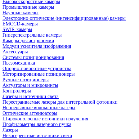
Высокоскоростные камеры
Промышленные камеры
Научные камеры
Электронно-оптические (интенсифицированные) камеры
EMCCD-камеры
SWIR-камеры
Гиперспектральные камеры
Камеры для астрономии
Модули усилителя изображения
Аксессуары
Системы позиционирования
Пьезомеханика
Опорно-поворотные устройства
Моторизированные позиционеры
Ручные позиционеры
Актуаторы и микровинты
Контроллеры
Лазеры и источники света
Перестраиваемые лазеры для интегральной фотоники
Непрерывные волоконные лазеры
Оптические аттенюаторы
Широкополосные источники излучения
Профилометры лазерного пучка
Лазеры
Некогерентные источники света