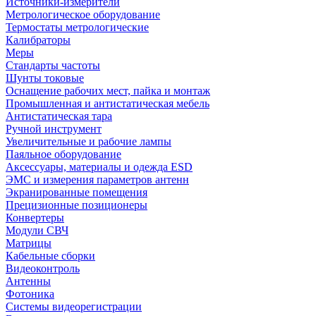
Источники-измерители
Метрологическое оборудование
Термостаты метрологические
Калибраторы
Меры
Стандарты частоты
Шунты токовые
Оснащение рабочих мест, пайка и монтаж
Промышленная и антистатическая мебель
Антистатическая тара
Ручной инструмент
Увеличительные и рабочие лампы
Паяльное оборудование
Аксессуары, материалы и одежда ESD
ЭМС и измерения параметров антенн
Экранированные помещения
Прецизионные позиционеры
Конвертеры
Модули СВЧ
Матрицы
Кабельные сборки
Видеоконтроль
Антенны
Фотоника
Cистемы видеорегистрации