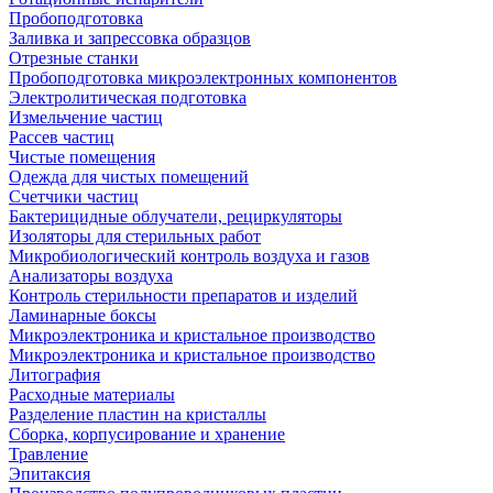
Пробоподготовка
Заливка и запрессовка образцов
Отрезные станки
Пробоподготовка микроэлектронных компонентов
Электролитическая подготовка
Измельчение частиц
Рассев частиц
Чистые помещения
Одежда для чистых помещений
Счетчики частиц
Бактерицидные облучатели, рециркуляторы
Изоляторы для стерильных работ
Микробиологический контроль воздуха и газов
Анализаторы воздуха
Контроль стерильности препаратов и изделий
Ламинарные боксы
Микроэлектроника и кристальное производство
Микроэлектроника и кристальное производство
Литография
Расходные материалы
Разделение пластин на кристаллы
Сборка, корпусирование и хранение
Травление
Эпитаксия