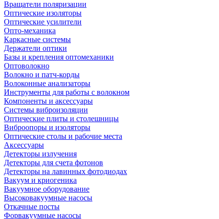
Вращатели поляризации
Оптические изоляторы
Оптические усилители
Опто-механика
Каркасные системы
Держатели оптики
Базы и крепления оптомеханики
Оптоволокно
Волокно и патч-корды
Волоконные анализаторы
Инструменты для работы с волокном
Компоненты и аксессуары
Системы виброизоляции
Оптические плиты и столешницы
Виброопоры и изоляторы
Оптические столы и рабочие места
Аксессуары
Детекторы излучения
Детекторы для счета фотонов
Детекторы на лавинных фотодиодах
Вакуум и криогеника
Вакуумное оборудование
Высоковакуумные насосы
Откачные посты
Форвакуумные насосы