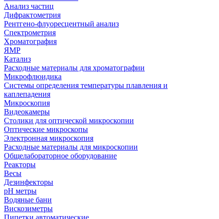
Анализ частиц
Дифрактометрия
Рентгено-флуоресцентный анализ
Спектрометрия
Хроматография
ЯМР
Катализ
Расходные материалы для хроматографии
Микрофлюидика
Системы определения температуры плавления и
каплепадения
Микроскопия
Видеокамеры
Столики для оптической микроскопии
Оптические микроскопы
Электронная микроскопия
Расходные материалы для микроскопии
Общелабораторное оборудование
Реакторы
Весы
Дезинфекторы
рН метры
Водяные бани
Вискозиметры
Пипетки автоматические