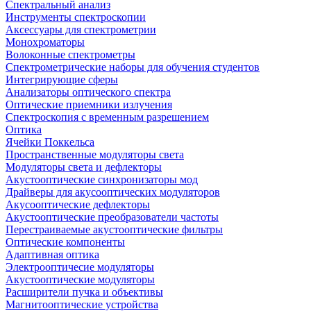
Спектральный анализ
Инструменты спектроскопии
Аксессуары для спектрометрии
Монохроматоры
Волоконные спектрометры
Спектрометрические наборы для обучения студентов
Интегрирующие сферы
Анализаторы оптического спектра
Оптические приемники излучения
Спектроскопия с временным разрешением
Оптика
Ячейки Поккельса
Пространственные модуляторы света
Модуляторы света и дефлекторы
Акустооптические синхронизаторы мод
Драйверы для акусооптических модуляторов
Акусооптические дефлекторы
Акустооптические преобразователи частоты
Перестраиваемые акустооптические фильтры
Оптические компоненты
Адаптивная оптика
Электрооптичесие модуляторы
Акустооптические модуляторы
Расширители пучка и объективы
Магнитооптические устройства