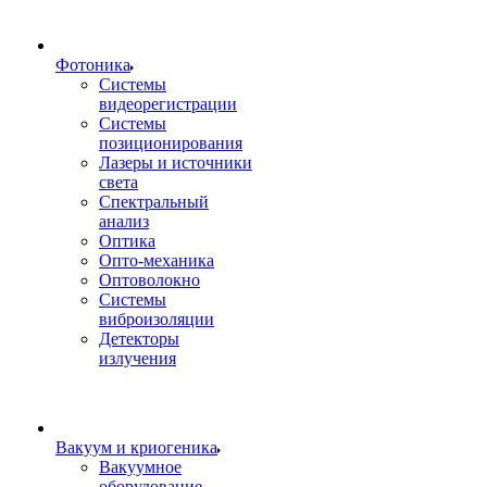
Фотоника
Cистемы
видеорегистрации
Системы
позиционирования
Лазеры и источники
света
Спектральный
анализ
Оптика
Опто-механика
Оптоволокно
Системы
виброизоляции
Детекторы
излучения
Вакуум и криогеника
Вакуумное
оборудование