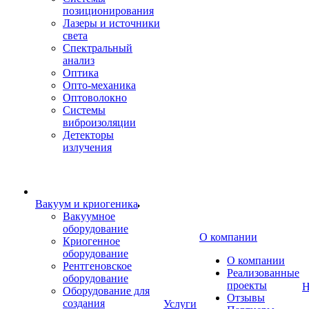
позиционирования
Лазеры и источники
света
Спектральный
анализ
Оптика
Опто-механика
Оптоволокно
Системы
виброизоляции
Детекторы
излучения
Вакуум и криогеника
Вакуумное
оборудование
О компании
Криогенное
оборудование
О компании
Рентгеновское
Реализованные
оборудование
проекты
Н
Оборудование для
Отзывы
создания
Услуги