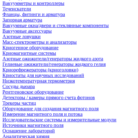
Вакуумметры и контроллеры
Течеискатели
Фланцы, фитинги и арматура
Запорная арматура
Вакуумные окна/двери и стеклянные компоненты
Вакуумные аксессуары
Азотные ловушки
Масс-спектрометры и анализаторы
Криогенное оборудование
Криомагнитные системы
Азотные ожижители/генераторы жидкого азота
Гелиевые ожижители/генераторы жидкого гелия
Криорефрежераторы (криоголовки)
Криостаты для научных исследований
Низкотемпературная термометрия
Сосуды дьюара
Рентгеновское оборудование
Детекторы / камеры прямого счета фотонов
Трекеры частиц
Оборудование для создания магнитного поля
Измерение магнитного поля и потока
Исследовательские системы и измерительные модули
Источники магнитного поля
Оснащение лабораторий
Аналитическая химия