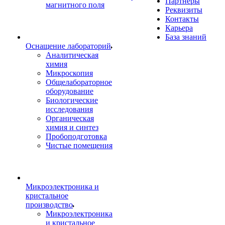
Партнеры
магнитного поля
Реквизиты
Контакты
Карьера
База знаний
Оснащение лабораторий
Аналитическая
химия
Микроскопия
Общелабораторное
оборудование
Биологические
исследования
Органическая
химия и синтез
Пробоподготовка
Чистые помещения
Микроэлектроника и
кристальное
производство
Микроэлектроника
и кристальное