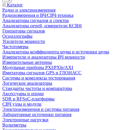
Каталог
Радио и электроизмерения
Радиоизмерения и ВЧ/СВЧ-техника
Анализаторы сигналов и спектра
Анализаторы цепей, измерители КСВН
Генераторы сигналов
Осциллографы
Усилители мощности
Частотомеры
Анализаторы коэффициента шума и источники шума
Измерители и анализаторы ВЧ мощности
Измерительные антенны
Модульные приборы PXI/PXIe/AXI
Имитаторы сигналов GPS и ГЛОНАСС
Системы и комплексы тестирования
Логические анализаторы
Стандарты частоты и компараторы
Аксессуары и опции
SDR и RFSoC‑платформы
СВЧ узлы и модули
Электроизмерения и системы питания
Лабораторные источники питания
Электронные нагрузки
Вольтметры