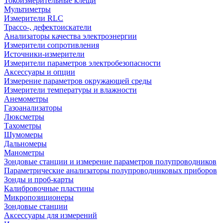
Токоизмерительные клещи
Мультиметры
Измерители RLC
Трассо-, дефектоискатели
Анализаторы качества электроэнергии
Измерители сопротивления
Источники-измерители
Измерители параметров электробезопасности
Аксессуары и опции
Измерение параметров окружающей среды
Измерители температуры и влажности
Анемометры
Газоанализаторы
Люксметры
Тахометры
Шумомеры
Дальномеры
Манометры
Зондовые станции и измерение параметров полупроводников
Параметрические анализаторы полупроводниковых приборов
Зонды и проб-карты
Калибровочные пластины
Микропозиционеры
Зондовые станции
Аксессуары для измерений