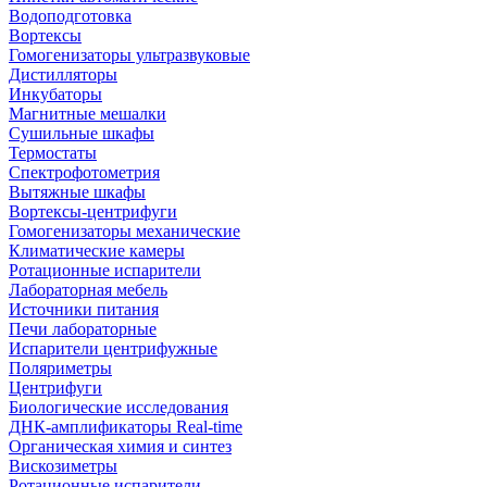
Водоподготовка
Вортексы
Гомогенизаторы ультразвуковые
Дистилляторы
Инкубаторы
Магнитные мешалки
Сушильные шкафы
Термостаты
Спектрофотометрия
Вытяжные шкафы
Вортексы-центрифуги
Гомогенизаторы механические
Климатические камеры
Ротационные испарители
Лабораторная мебель
Источники питания
Печи лабораторные
Испарители центрифужные
Поляриметры
Центрифуги
Биологические исследования
ДНК-амплификаторы Real-time
Органическая химия и синтез
Вискозиметры
Ротационные испарители