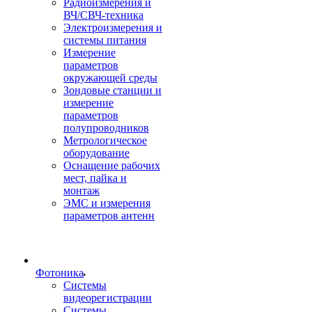
Радиоизмерения и
ВЧ/СВЧ-техника
Электроизмерения и
системы питания
Измерение
параметров
окружающей среды
Зондовые станции и
измерение
параметров
полупроводников
Метрологическое
оборудование
Оснащение рабочих
мест, пайка и
монтаж
ЭМС и измерения
параметров антенн
Фотоника
Cистемы
видеорегистрации
Системы