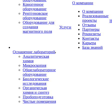
О компании
Криогенное
оборудование
О компании
Рентгеновское
Реализованные
оборудование
проекты
Н
Оборудование для
Отзывы
создания
Услуги
Партнеры
магнитного поля
Реквизиты
Контакты
Карьера
База знаний
Оснащение лабораторий
Аналитическая
химия
Микроскопия
Общелабораторное
оборудование
Биологические
исследования
Органическая
химия и синтез
Пробоподготовка
Чистые помещения