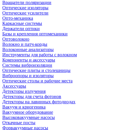
Вращатели поляризации
Оптические изоляторы
Оптические усилители
Опто-механика
Каркасные системы
Держатели оптики
Базы и крепления оптомеханики
Оптоволокно
Волокно и патч-корды
Волоконные анализаторы
Инструменты для работы с волокном
Компоненты и аксессуары
Системы виброизоляции
Оптические плиты и столешницы
Виброопоры и изоляторы
Оптические столы и рабочие места
Аксессуары
Детекторы излучения
Детекторы для счета фотонов
Детекторы на лавинных фотодиодах
Вакуум и криогеника
Вакуумное оборудование
Высоковакуумные насосы
Откачные посты
Форвакуумные насосы