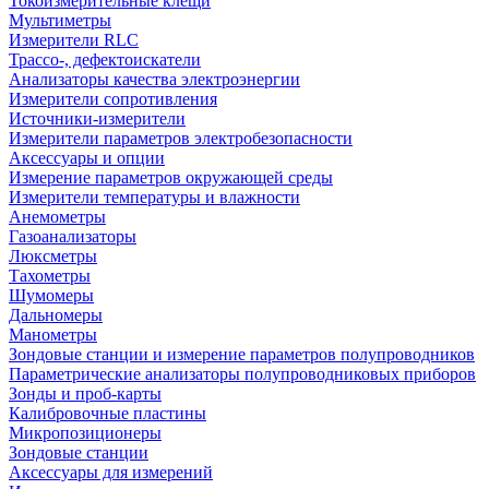
Токоизмерительные клещи
Мультиметры
Измерители RLC
Трассо-, дефектоискатели
Анализаторы качества электроэнергии
Измерители сопротивления
Источники-измерители
Измерители параметров электробезопасности
Аксессуары и опции
Измерение параметров окружающей среды
Измерители температуры и влажности
Анемометры
Газоанализаторы
Люксметры
Тахометры
Шумомеры
Дальномеры
Манометры
Зондовые станции и измерение параметров полупроводников
Параметрические анализаторы полупроводниковых приборов
Зонды и проб-карты
Калибровочные пластины
Микропозиционеры
Зондовые станции
Аксессуары для измерений