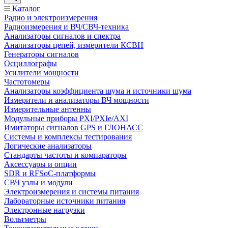
Каталог
Радио и электроизмерения
Радиоизмерения и ВЧ/СВЧ-техника
Анализаторы сигналов и спектра
Анализаторы цепей, измерители КСВН
Генераторы сигналов
Осциллографы
Усилители мощности
Частотомеры
Анализаторы коэффициента шума и источники шума
Измерители и анализаторы ВЧ мощности
Измерительные антенны
Модульные приборы PXI/PXIe/AXI
Имитаторы сигналов GPS и ГЛОНАСС
Системы и комплексы тестирования
Логические анализаторы
Стандарты частоты и компараторы
Аксессуары и опции
SDR и RFSoC‑платформы
СВЧ узлы и модули
Электроизмерения и системы питания
Лабораторные источники питания
Электронные нагрузки
Вольтметры