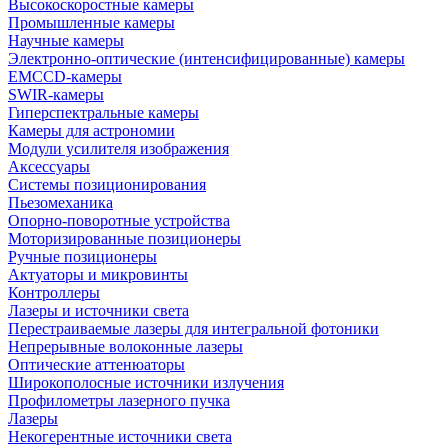
Высокоскоростные камеры
Промышленные камеры
Научные камеры
Электронно-оптические (интенсифицированные) камеры
EMCCD-камеры
SWIR-камеры
Гиперспектральные камеры
Камеры для астрономии
Модули усилителя изображения
Аксессуары
Системы позиционирования
Пьезомеханика
Опорно-поворотные устройства
Моторизированные позиционеры
Ручные позиционеры
Актуаторы и микровинты
Контроллеры
Лазеры и источники света
Перестраиваемые лазеры для интегральной фотоники
Непрерывные волоконные лазеры
Оптические аттенюаторы
Широкополосные источники излучения
Профилометры лазерного пучка
Лазеры
Некогерентные источники света