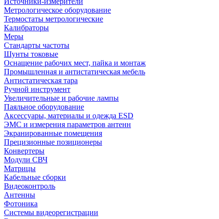
Источники-измерители
Метрологическое оборудование
Термостаты метрологические
Калибраторы
Меры
Стандарты частоты
Шунты токовые
Оснащение рабочих мест, пайка и монтаж
Промышленная и антистатическая мебель
Антистатическая тара
Ручной инструмент
Увеличительные и рабочие лампы
Паяльное оборудование
Аксессуары, материалы и одежда ESD
ЭМС и измерения параметров антенн
Экранированные помещения
Прецизионные позиционеры
Конвертеры
Модули СВЧ
Матрицы
Кабельные сборки
Видеоконтроль
Антенны
Фотоника
Cистемы видеорегистрации