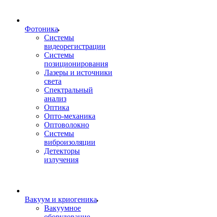
Фотоника
Cистемы
видеорегистрации
Системы
позиционирования
Лазеры и источники
света
Спектральный
анализ
Оптика
Опто-механика
Оптоволокно
Системы
виброизоляции
Детекторы
излучения
Вакуум и криогеника
Вакуумное
оборудование