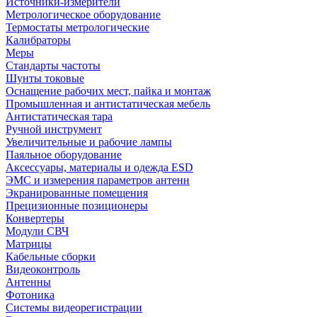
Источники-измерители
Метрологическое оборудование
Термостаты метрологические
Калибраторы
Меры
Стандарты частоты
Шунты токовые
Оснащение рабочих мест, пайка и монтаж
Промышленная и антистатическая мебель
Антистатическая тара
Ручной инструмент
Увеличительные и рабочие лампы
Паяльное оборудование
Аксессуары, материалы и одежда ESD
ЭМС и измерения параметров антенн
Экранированные помещения
Прецизионные позиционеры
Конвертеры
Модули СВЧ
Матрицы
Кабельные сборки
Видеоконтроль
Антенны
Фотоника
Cистемы видеорегистрации