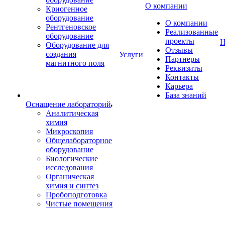
О компании
Криогенное
оборудование
О компании
Рентгеновское
Реализованные
оборудование
проекты
Н
Оборудование для
Отзывы
создания
Услуги
Партнеры
магнитного поля
Реквизиты
Контакты
Карьера
База знаний
Оснащение лабораторий
Аналитическая
химия
Микроскопия
Общелабораторное
оборудование
Биологические
исследования
Органическая
химия и синтез
Пробоподготовка
Чистые помещения