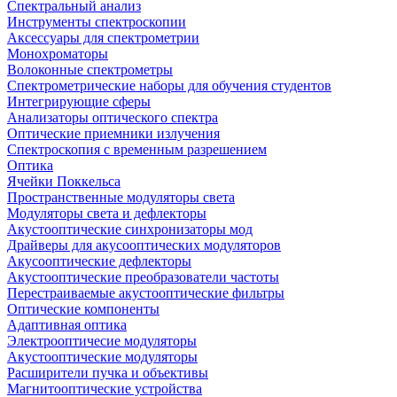
Спектральный анализ
Инструменты спектроскопии
Аксессуары для спектрометрии
Монохроматоры
Волоконные спектрометры
Спектрометрические наборы для обучения студентов
Интегрирующие сферы
Анализаторы оптического спектра
Оптические приемники излучения
Спектроскопия с временным разрешением
Оптика
Ячейки Поккельса
Пространственные модуляторы света
Модуляторы света и дефлекторы
Акустооптические синхронизаторы мод
Драйверы для акусооптических модуляторов
Акусооптические дефлекторы
Акустооптические преобразователи частоты
Перестраиваемые акустооптические фильтры
Оптические компоненты
Адаптивная оптика
Электрооптичесие модуляторы
Акустооптические модуляторы
Расширители пучка и объективы
Магнитооптические устройства