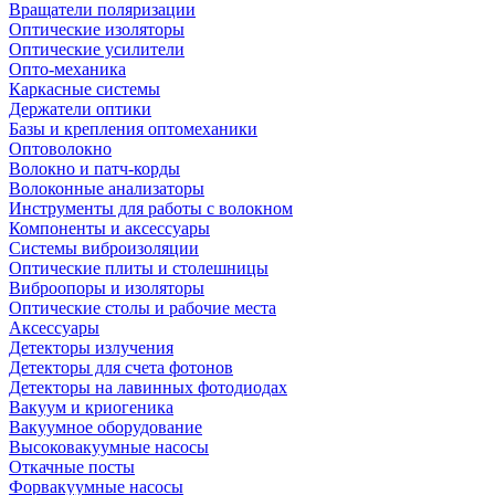
Вращатели поляризации
Оптические изоляторы
Оптические усилители
Опто-механика
Каркасные системы
Держатели оптики
Базы и крепления оптомеханики
Оптоволокно
Волокно и патч-корды
Волоконные анализаторы
Инструменты для работы с волокном
Компоненты и аксессуары
Системы виброизоляции
Оптические плиты и столешницы
Виброопоры и изоляторы
Оптические столы и рабочие места
Аксессуары
Детекторы излучения
Детекторы для счета фотонов
Детекторы на лавинных фотодиодах
Вакуум и криогеника
Вакуумное оборудование
Высоковакуумные насосы
Откачные посты
Форвакуумные насосы