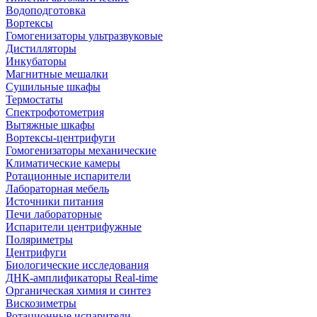
Водоподготовка
Вортексы
Гомогенизаторы ультразвуковые
Дистилляторы
Инкубаторы
Магнитные мешалки
Сушильные шкафы
Термостаты
Спектрофотометрия
Вытяжные шкафы
Вортексы-центрифуги
Гомогенизаторы механические
Климатические камеры
Ротационные испарители
Лабораторная мебель
Источники питания
Печи лабораторные
Испарители центрифужные
Поляриметры
Центрифуги
Биологические исследования
ДНК-амплификаторы Real-time
Органическая химия и синтез
Вискозиметры
Ротационные испарители