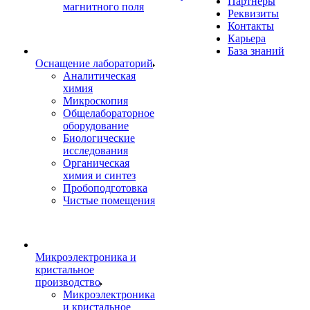
Партнеры
магнитного поля
Реквизиты
Контакты
Карьера
База знаний
Оснащение лабораторий
Аналитическая
химия
Микроскопия
Общелабораторное
оборудование
Биологические
исследования
Органическая
химия и синтез
Пробоподготовка
Чистые помещения
Микроэлектроника и
кристальное
производство
Микроэлектроника
и кристальное