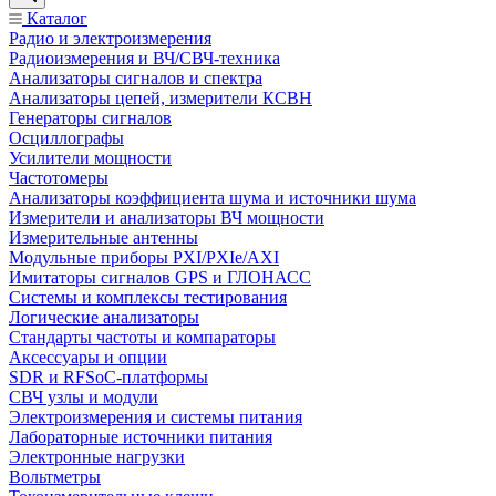
Каталог
Радио и электроизмерения
Радиоизмерения и ВЧ/СВЧ-техника
Анализаторы сигналов и спектра
Анализаторы цепей, измерители КСВН
Генераторы сигналов
Осциллографы
Усилители мощности
Частотомеры
Анализаторы коэффициента шума и источники шума
Измерители и анализаторы ВЧ мощности
Измерительные антенны
Модульные приборы PXI/PXIe/AXI
Имитаторы сигналов GPS и ГЛОНАСС
Системы и комплексы тестирования
Логические анализаторы
Стандарты частоты и компараторы
Аксессуары и опции
SDR и RFSoC‑платформы
СВЧ узлы и модули
Электроизмерения и системы питания
Лабораторные источники питания
Электронные нагрузки
Вольтметры