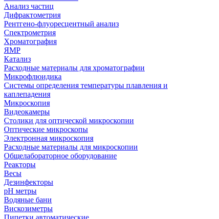
Анализ частиц
Дифрактометрия
Рентгено-флуоресцентный анализ
Спектрометрия
Хроматография
ЯМР
Катализ
Расходные материалы для хроматографии
Микрофлюидика
Системы определения температуры плавления и
каплепадения
Микроскопия
Видеокамеры
Столики для оптической микроскопии
Оптические микроскопы
Электронная микроскопия
Расходные материалы для микроскопии
Общелабораторное оборудование
Реакторы
Весы
Дезинфекторы
рН метры
Водяные бани
Вискозиметры
Пипетки автоматические