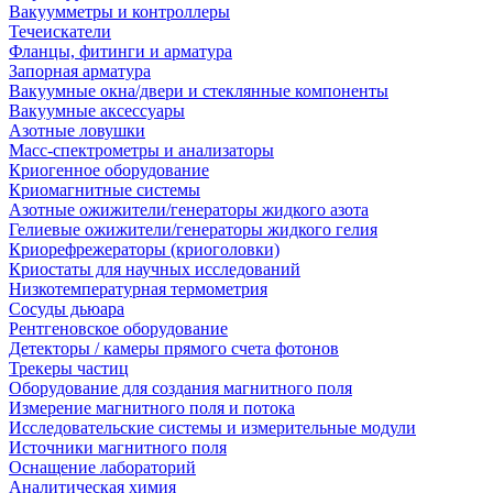
Вакуумметры и контроллеры
Течеискатели
Фланцы, фитинги и арматура
Запорная арматура
Вакуумные окна/двери и стеклянные компоненты
Вакуумные аксессуары
Азотные ловушки
Масс-спектрометры и анализаторы
Криогенное оборудование
Криомагнитные системы
Азотные ожижители/генераторы жидкого азота
Гелиевые ожижители/генераторы жидкого гелия
Криорефрежераторы (криоголовки)
Криостаты для научных исследований
Низкотемпературная термометрия
Сосуды дьюара
Рентгеновское оборудование
Детекторы / камеры прямого счета фотонов
Трекеры частиц
Оборудование для создания магнитного поля
Измерение магнитного поля и потока
Исследовательские системы и измерительные модули
Источники магнитного поля
Оснащение лабораторий
Аналитическая химия