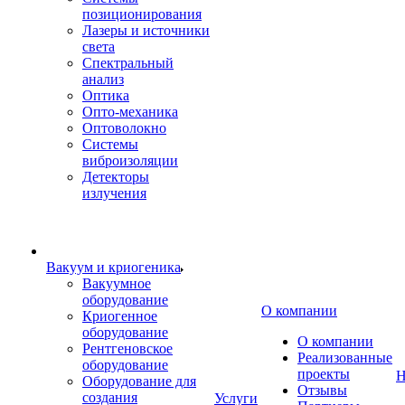
позиционирования
Лазеры и источники
света
Спектральный
анализ
Оптика
Опто-механика
Оптоволокно
Системы
виброизоляции
Детекторы
излучения
Вакуум и криогеника
Вакуумное
оборудование
О компании
Криогенное
оборудование
О компании
Рентгеновское
Реализованные
оборудование
проекты
Н
Оборудование для
Отзывы
создания
Услуги