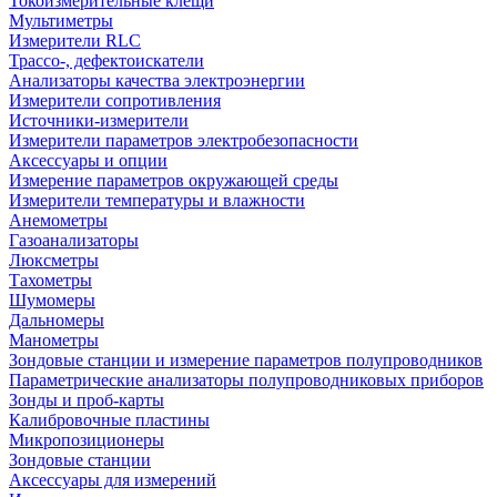
Токоизмерительные клещи
Мультиметры
Измерители RLC
Трассо-, дефектоискатели
Анализаторы качества электроэнергии
Измерители сопротивления
Источники-измерители
Измерители параметров электробезопасности
Аксессуары и опции
Измерение параметров окружающей среды
Измерители температуры и влажности
Анемометры
Газоанализаторы
Люксметры
Тахометры
Шумомеры
Дальномеры
Манометры
Зондовые станции и измерение параметров полупроводников
Параметрические анализаторы полупроводниковых приборов
Зонды и проб-карты
Калибровочные пластины
Микропозиционеры
Зондовые станции
Аксессуары для измерений