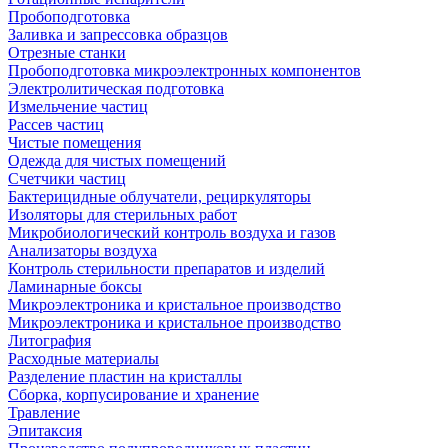
Пробоподготовка
Заливка и запрессовка образцов
Отрезные станки
Пробоподготовка микроэлектронных компонентов
Электролитическая подготовка
Измельчение частиц
Рассев частиц
Чистые помещения
Одежда для чистых помещений
Счетчики частиц
Бактерицидные облучатели, рециркуляторы
Изоляторы для стерильных работ
Микробиологический контроль воздуха и газов
Анализаторы воздуха
Контроль стерильности препаратов и изделий
Ламинарные боксы
Микроэлектроника и кристальное производство
Микроэлектроника и кристальное производство
Литография
Расходные материалы
Разделение пластин на кристаллы
Сборка, корпусирование и хранение
Травление
Эпитаксия