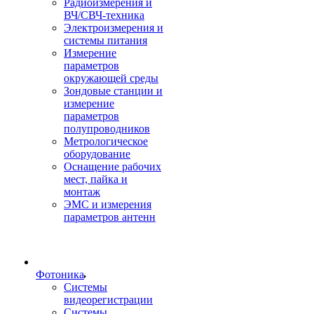
Радиоизмерения и
ВЧ/СВЧ-техника
Электроизмерения и
системы питания
Измерение
параметров
окружающей среды
Зондовые станции и
измерение
параметров
полупроводников
Метрологическое
оборудование
Оснащение рабочих
мест, пайка и
монтаж
ЭМС и измерения
параметров антенн
Фотоника
Cистемы
видеорегистрации
Системы