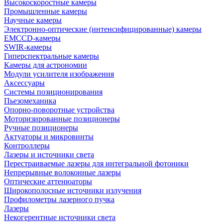
Высокоскоростные камеры
Промышленные камеры
Научные камеры
Электронно-оптические (интенсифицированные) камеры
EMCCD-камеры
SWIR-камеры
Гиперспектральные камеры
Камеры для астрономии
Модули усилителя изображения
Аксессуары
Системы позиционирования
Пьезомеханика
Опорно-поворотные устройства
Моторизированные позиционеры
Ручные позиционеры
Актуаторы и микровинты
Контроллеры
Лазеры и источники света
Перестраиваемые лазеры для интегральной фотоники
Непрерывные волоконные лазеры
Оптические аттенюаторы
Широкополосные источники излучения
Профилометры лазерного пучка
Лазеры
Некогерентные источники света