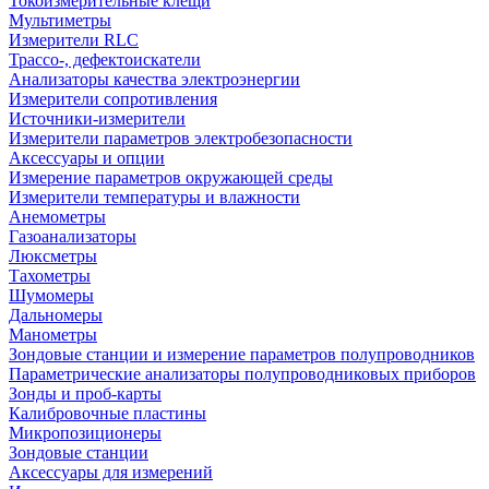
Токоизмерительные клещи
Мультиметры
Измерители RLC
Трассо-, дефектоискатели
Анализаторы качества электроэнергии
Измерители сопротивления
Источники-измерители
Измерители параметров электробезопасности
Аксессуары и опции
Измерение параметров окружающей среды
Измерители температуры и влажности
Анемометры
Газоанализаторы
Люксметры
Тахометры
Шумомеры
Дальномеры
Манометры
Зондовые станции и измерение параметров полупроводников
Параметрические анализаторы полупроводниковых приборов
Зонды и проб-карты
Калибровочные пластины
Микропозиционеры
Зондовые станции
Аксессуары для измерений