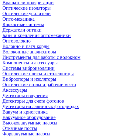
Вращатели поляризации
Оптические изоляторы
Оптические усилители
Опто-механика
Каркасные системы
Держатели оптики
Базы и крепления оптомеханики
Оптоволокно
Волокно и патч-корды
Волоконные анализаторы
Инструменты для работы с волокном
Компоненты и аксессуары
Системы виброизоляции
Оптические плиты и столешницы
Виброопоры и изоляторы
Оптические столы и рабочие места
Аксессуары
Детекторы излучения
Детекторы для счета фотонов
Детекторы на лавинных фотодиодах
Вакуум и криогеника
Вакуумное оборудование
Высоковакуумные насосы
Откачные посты
Форвакуумные насосы