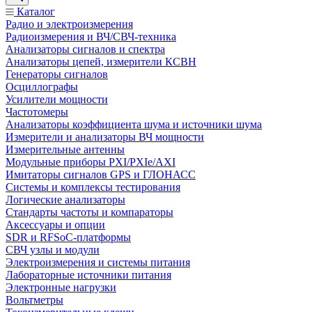
Каталог
Радио и электроизмерения
Радиоизмерения и ВЧ/СВЧ-техника
Анализаторы сигналов и спектра
Анализаторы цепей, измерители КСВН
Генераторы сигналов
Осциллографы
Усилители мощности
Частотомеры
Анализаторы коэффициента шума и источники шума
Измерители и анализаторы ВЧ мощности
Измерительные антенны
Модульные приборы PXI/PXIe/AXI
Имитаторы сигналов GPS и ГЛОНАСС
Системы и комплексы тестирования
Логические анализаторы
Стандарты частоты и компараторы
Аксессуары и опции
SDR и RFSoC‑платформы
СВЧ узлы и модули
Электроизмерения и системы питания
Лабораторные источники питания
Электронные нагрузки
Вольтметры