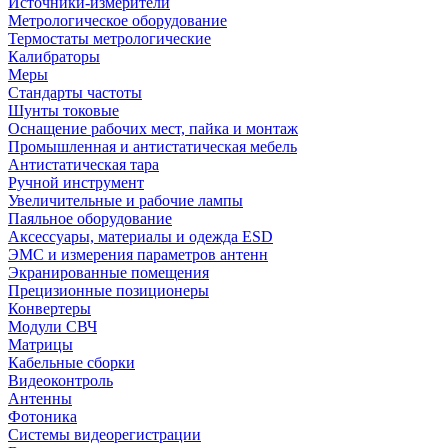
Источники-измерители
Метрологическое оборудование
Термостаты метрологические
Калибраторы
Меры
Стандарты частоты
Шунты токовые
Оснащение рабочих мест, пайка и монтаж
Промышленная и антистатическая мебель
Антистатическая тара
Ручной инструмент
Увеличительные и рабочие лампы
Паяльное оборудование
Аксессуары, материалы и одежда ESD
ЭМС и измерения параметров антенн
Экранированные помещения
Прецизионные позиционеры
Конвертеры
Модули СВЧ
Матрицы
Кабельные сборки
Видеоконтроль
Антенны
Фотоника
Cистемы видеорегистрации