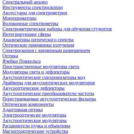
Спектральный анализ
Инструменты спектроскопии
Аксессуары для спектрометрии
Монохроматоры
Волоконные спектрометры
Спектрометрические наборы для обучения студентов
Интегрирующие сферы
Анализаторы оптического спектра
Оптические приемники излучения
Спектроскопия с временным разрешением
Оптика
Ячейки Поккельса
Пространственные модуляторы света
Модуляторы света и дефлекторы
Акустооптические синхронизаторы мод
Драйверы для акусооптических модуляторов
Акусооптические дефлекторы
Акустооптические преобразователи частоты
Перестраиваемые акустооптические фильтры
Оптические компоненты
Адаптивная оптика
Электрооптичесие модуляторы
Акустооптические модуляторы
Расширители пучка и объективы
Магнитооптические устройства