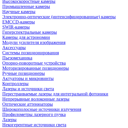
Высокоскоростные камеры
Промышленные камеры
Научные камеры
Электронно-оптические (интенсифицированные) камеры
EMCCD-камеры
SWIR-камеры
Гиперспектральные камеры
Камеры для астрономии
Модули усилителя изображения
Аксессуары
Системы позиционирования
Пьезомеханика
Опорно-поворотные устройства
Моторизированные позиционеры
Ручные позиционеры
Актуаторы и микровинты
Контроллеры
Лазеры и источники света
Перестраиваемые лазеры для интегральной фотоники
Непрерывные волоконные лазеры
Оптические аттенюаторы
Широкополосные источники излучения
Профилометры лазерного пучка
Лазеры
Некогерентные источники света