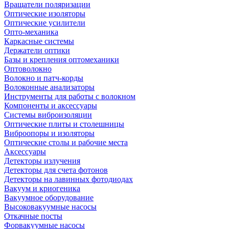
Вращатели поляризации
Оптические изоляторы
Оптические усилители
Опто-механика
Каркасные системы
Держатели оптики
Базы и крепления оптомеханики
Оптоволокно
Волокно и патч-корды
Волоконные анализаторы
Инструменты для работы с волокном
Компоненты и аксессуары
Системы виброизоляции
Оптические плиты и столешницы
Виброопоры и изоляторы
Оптические столы и рабочие места
Аксессуары
Детекторы излучения
Детекторы для счета фотонов
Детекторы на лавинных фотодиодах
Вакуум и криогеника
Вакуумное оборудование
Высоковакуумные насосы
Откачные посты
Форвакуумные насосы