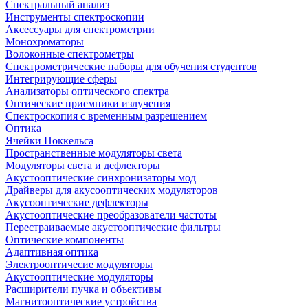
Спектральный анализ
Инструменты спектроскопии
Аксессуары для спектрометрии
Монохроматоры
Волоконные спектрометры
Спектрометрические наборы для обучения студентов
Интегрирующие сферы
Анализаторы оптического спектра
Оптические приемники излучения
Спектроскопия с временным разрешением
Оптика
Ячейки Поккельса
Пространственные модуляторы света
Модуляторы света и дефлекторы
Акустооптические синхронизаторы мод
Драйверы для акусооптических модуляторов
Акусооптические дефлекторы
Акустооптические преобразователи частоты
Перестраиваемые акустооптические фильтры
Оптические компоненты
Адаптивная оптика
Электрооптичесие модуляторы
Акустооптические модуляторы
Расширители пучка и объективы
Магнитооптические устройства