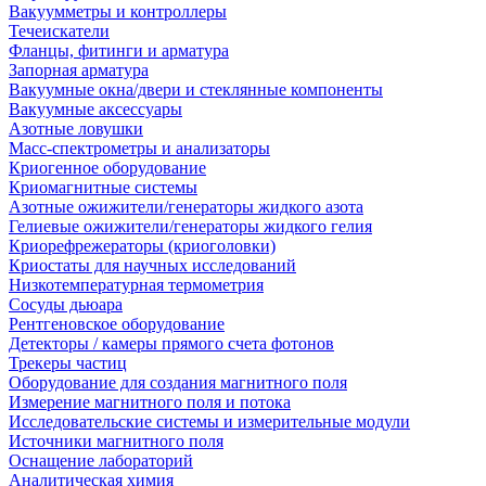
Вакуумметры и контроллеры
Течеискатели
Фланцы, фитинги и арматура
Запорная арматура
Вакуумные окна/двери и стеклянные компоненты
Вакуумные аксессуары
Азотные ловушки
Масс-спектрометры и анализаторы
Криогенное оборудование
Криомагнитные системы
Азотные ожижители/генераторы жидкого азота
Гелиевые ожижители/генераторы жидкого гелия
Криорефрежераторы (криоголовки)
Криостаты для научных исследований
Низкотемпературная термометрия
Сосуды дьюара
Рентгеновское оборудование
Детекторы / камеры прямого счета фотонов
Трекеры частиц
Оборудование для создания магнитного поля
Измерение магнитного поля и потока
Исследовательские системы и измерительные модули
Источники магнитного поля
Оснащение лабораторий
Аналитическая химия