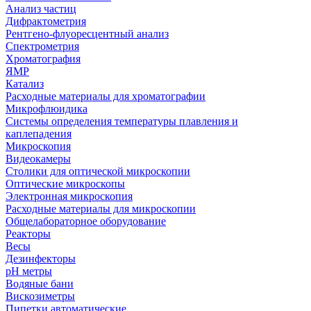
Анализ частиц
Дифрактометрия
Рентгено-флуоресцентный анализ
Спектрометрия
Хроматография
ЯМР
Катализ
Расходные материалы для хроматографии
Микрофлюидика
Системы определения температуры плавления и
каплепадения
Микроскопия
Видеокамеры
Столики для оптической микроскопии
Оптические микроскопы
Электронная микроскопия
Расходные материалы для микроскопии
Общелабораторное оборудование
Реакторы
Весы
Дезинфекторы
рН метры
Водяные бани
Вискозиметры
Пипетки автоматические