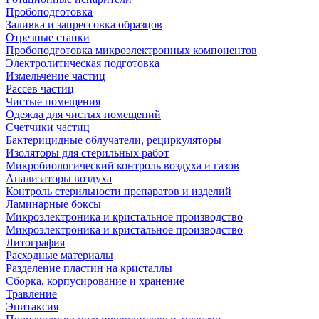
Пробоподготовка
Заливка и запрессовка образцов
Отрезные станки
Пробоподготовка микроэлектронных компонентов
Электролитическая подготовка
Измельчение частиц
Рассев частиц
Чистые помещения
Одежда для чистых помещений
Счетчики частиц
Бактерицидные облучатели, рециркуляторы
Изоляторы для стерильных работ
Микробиологический контроль воздуха и газов
Анализаторы воздуха
Контроль стерильности препаратов и изделий
Ламинарные боксы
Микроэлектроника и кристальное производство
Микроэлектроника и кристальное производство
Литография
Расходные материалы
Разделение пластин на кристаллы
Сборка, корпусирование и хранение
Травление
Эпитаксия