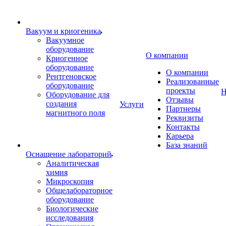
Вакуум и криогеника
Вакуумное
оборудование
О компании
Криогенное
оборудование
О компании
Рентгеновское
Реализованные
оборудование
проекты
Н
Оборудование для
Отзывы
создания
Услуги
Партнеры
магнитного поля
Реквизиты
Контакты
Карьера
База знаний
Оснащение лабораторий
Аналитическая
химия
Микроскопия
Общелабораторное
оборудование
Биологические
исследования