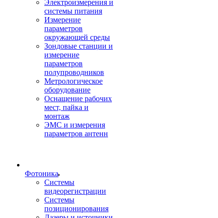
Электроизмерения и
системы питания
Измерение
параметров
окружающей среды
Зондовые станции и
измерение
параметров
полупроводников
Метрологическое
оборудование
Оснащение рабочих
мест, пайка и
монтаж
ЭМС и измерения
параметров антенн
Фотоника
Cистемы
видеорегистрации
Системы
позиционирования
Лазеры и источники