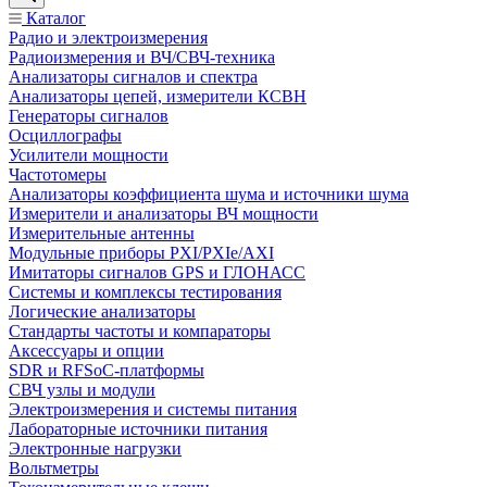
Каталог
Радио и электроизмерения
Радиоизмерения и ВЧ/СВЧ-техника
Анализаторы сигналов и спектра
Анализаторы цепей, измерители КСВН
Генераторы сигналов
Осциллографы
Усилители мощности
Частотомеры
Анализаторы коэффициента шума и источники шума
Измерители и анализаторы ВЧ мощности
Измерительные антенны
Модульные приборы PXI/PXIe/AXI
Имитаторы сигналов GPS и ГЛОНАСС
Системы и комплексы тестирования
Логические анализаторы
Стандарты частоты и компараторы
Аксессуары и опции
SDR и RFSoC‑платформы
СВЧ узлы и модули
Электроизмерения и системы питания
Лабораторные источники питания
Электронные нагрузки
Вольтметры