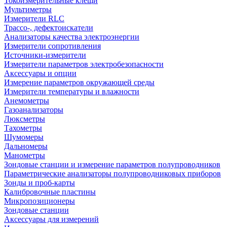
Токоизмерительные клещи
Мультиметры
Измерители RLC
Трассо-, дефектоискатели
Анализаторы качества электроэнергии
Измерители сопротивления
Источники-измерители
Измерители параметров электробезопасности
Аксессуары и опции
Измерение параметров окружающей среды
Измерители температуры и влажности
Анемометры
Газоанализаторы
Люксметры
Тахометры
Шумомеры
Дальномеры
Манометры
Зондовые станции и измерение параметров полупроводников
Параметрические анализаторы полупроводниковых приборов
Зонды и проб-карты
Калибровочные пластины
Микропозиционеры
Зондовые станции
Аксессуары для измерений