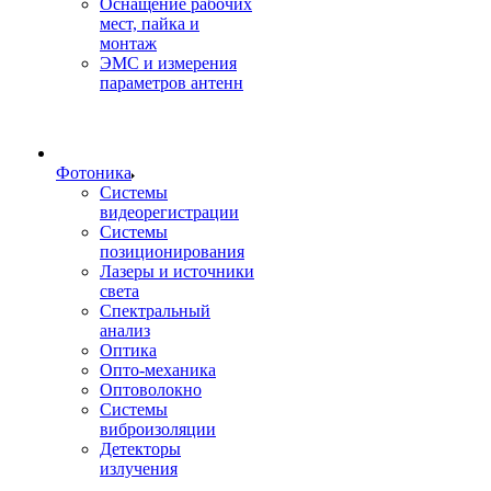
Оснащение рабочих
мест, пайка и
монтаж
ЭМС и измерения
параметров антенн
Фотоника
Cистемы
видеорегистрации
Системы
позиционирования
Лазеры и источники
света
Спектральный
анализ
Оптика
Опто-механика
Оптоволокно
Системы
виброизоляции
Детекторы
излучения