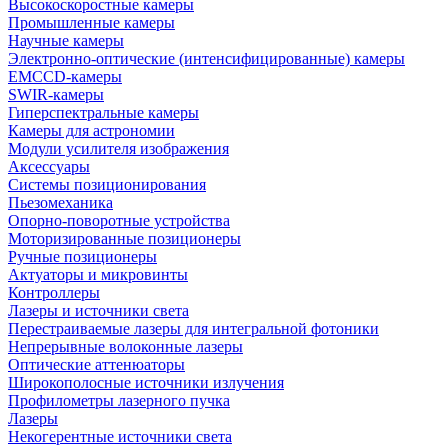
Высокоскоростные камеры
Промышленные камеры
Научные камеры
Электронно-оптические (интенсифицированные) камеры
EMCCD-камеры
SWIR-камеры
Гиперспектральные камеры
Камеры для астрономии
Модули усилителя изображения
Аксессуары
Системы позиционирования
Пьезомеханика
Опорно-поворотные устройства
Моторизированные позиционеры
Ручные позиционеры
Актуаторы и микровинты
Контроллеры
Лазеры и источники света
Перестраиваемые лазеры для интегральной фотоники
Непрерывные волоконные лазеры
Оптические аттенюаторы
Широкополосные источники излучения
Профилометры лазерного пучка
Лазеры
Некогерентные источники света