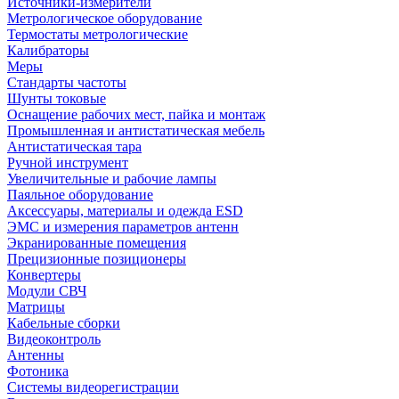
Источники-измерители
Метрологическое оборудование
Термостаты метрологические
Калибраторы
Меры
Стандарты частоты
Шунты токовые
Оснащение рабочих мест, пайка и монтаж
Промышленная и антистатическая мебель
Антистатическая тара
Ручной инструмент
Увеличительные и рабочие лампы
Паяльное оборудование
Аксессуары, материалы и одежда ESD
ЭМС и измерения параметров антенн
Экранированные помещения
Прецизионные позиционеры
Конвертеры
Модули СВЧ
Матрицы
Кабельные сборки
Видеоконтроль
Антенны
Фотоника
Cистемы видеорегистрации