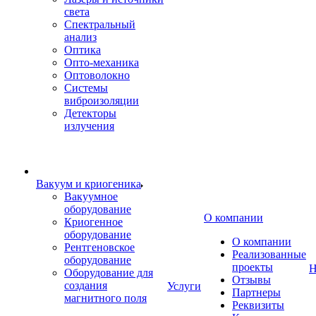
света
Спектральный
анализ
Оптика
Опто-механика
Оптоволокно
Системы
виброизоляции
Детекторы
излучения
Вакуум и криогеника
Вакуумное
оборудование
О компании
Криогенное
оборудование
О компании
Рентгеновское
Реализованные
оборудование
проекты
Н
Оборудование для
Отзывы
создания
Услуги
Партнеры
магнитного поля
Реквизиты