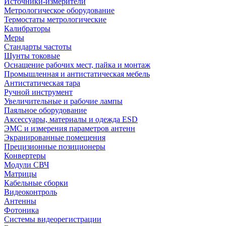
Источники-измерители
Метрологическое оборудование
Термостаты метрологические
Калибраторы
Меры
Стандарты частоты
Шунты токовые
Оснащение рабочих мест, пайка и монтаж
Промышленная и антистатическая мебель
Антистатическая тара
Ручной инструмент
Увеличительные и рабочие лампы
Паяльное оборудование
Аксессуары, материалы и одежда ESD
ЭМС и измерения параметров антенн
Экранированные помещения
Прецизионные позиционеры
Конвертеры
Модули СВЧ
Матрицы
Кабельные сборки
Видеоконтроль
Антенны
Фотоника
Cистемы видеорегистрации