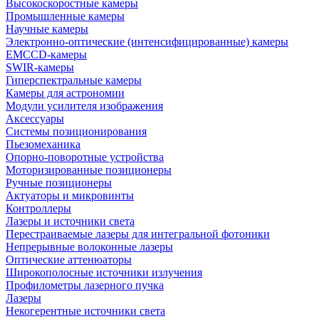
Высокоскоростные камеры
Промышленные камеры
Научные камеры
Электронно-оптические (интенсифицированные) камеры
EMCCD-камеры
SWIR-камеры
Гиперспектральные камеры
Камеры для астрономии
Модули усилителя изображения
Аксессуары
Системы позиционирования
Пьезомеханика
Опорно-поворотные устройства
Моторизированные позиционеры
Ручные позиционеры
Актуаторы и микровинты
Контроллеры
Лазеры и источники света
Перестраиваемые лазеры для интегральной фотоники
Непрерывные волоконные лазеры
Оптические аттенюаторы
Широкополосные источники излучения
Профилометры лазерного пучка
Лазеры
Некогерентные источники света