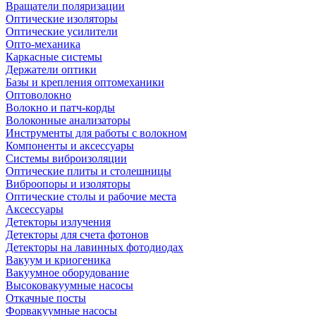
Вращатели поляризации
Оптические изоляторы
Оптические усилители
Опто-механика
Каркасные системы
Держатели оптики
Базы и крепления оптомеханики
Оптоволокно
Волокно и патч-корды
Волоконные анализаторы
Инструменты для работы с волокном
Компоненты и аксессуары
Системы виброизоляции
Оптические плиты и столешницы
Виброопоры и изоляторы
Оптические столы и рабочие места
Аксессуары
Детекторы излучения
Детекторы для счета фотонов
Детекторы на лавинных фотодиодах
Вакуум и криогеника
Вакуумное оборудование
Высоковакуумные насосы
Откачные посты
Форвакуумные насосы