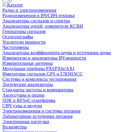
Каталог
Радио и электроизмерения
Радиоизмерения и ВЧ/СВЧ-техника
Анализаторы сигналов и спектра
Анализаторы цепей, измерители КСВН
Генераторы сигналов
Осциллографы
Усилители мощности
Частотомеры
Анализаторы коэффициента шума и источники шума
Измерители и анализаторы ВЧ мощности
Измерительные антенны
Модульные приборы PXI/PXIe/AXI
Имитаторы сигналов GPS и ГЛОНАСС
Системы и комплексы тестирования
Логические анализаторы
Стандарты частоты и компараторы
Аксессуары и опции
SDR и RFSoC‑платформы
СВЧ узлы и модули
Электроизмерения и системы питания
Лабораторные источники питания
Электронные нагрузки
Вольтметры