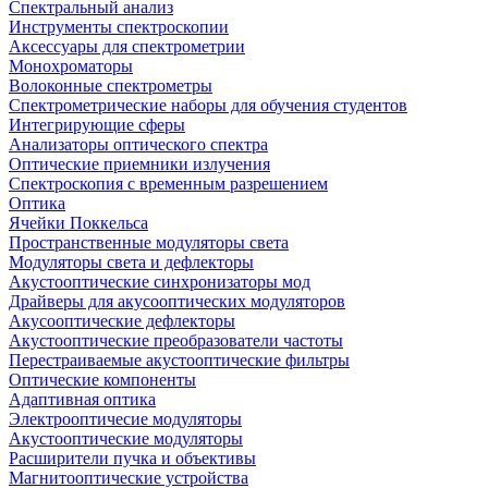
Спектральный анализ
Инструменты спектроскопии
Аксессуары для спектрометрии
Монохроматоры
Волоконные спектрометры
Спектрометрические наборы для обучения студентов
Интегрирующие сферы
Анализаторы оптического спектра
Оптические приемники излучения
Спектроскопия с временным разрешением
Оптика
Ячейки Поккельса
Пространственные модуляторы света
Модуляторы света и дефлекторы
Акустооптические синхронизаторы мод
Драйверы для акусооптических модуляторов
Акусооптические дефлекторы
Акустооптические преобразователи частоты
Перестраиваемые акустооптические фильтры
Оптические компоненты
Адаптивная оптика
Электрооптичесие модуляторы
Акустооптические модуляторы
Расширители пучка и объективы
Магнитооптические устройства