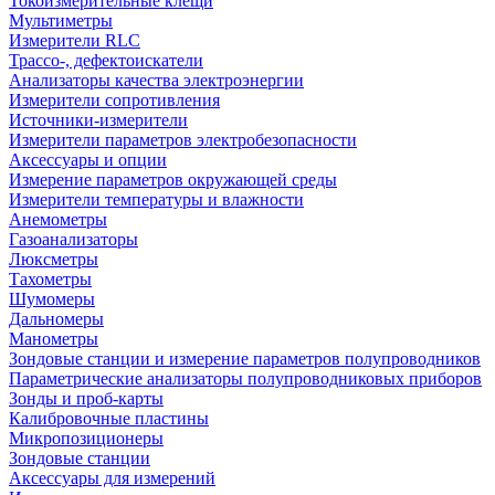
Токоизмерительные клещи
Мультиметры
Измерители RLC
Трассо-, дефектоискатели
Анализаторы качества электроэнергии
Измерители сопротивления
Источники-измерители
Измерители параметров электробезопасности
Аксессуары и опции
Измерение параметров окружающей среды
Измерители температуры и влажности
Анемометры
Газоанализаторы
Люксметры
Тахометры
Шумомеры
Дальномеры
Манометры
Зондовые станции и измерение параметров полупроводников
Параметрические анализаторы полупроводниковых приборов
Зонды и проб-карты
Калибровочные пластины
Микропозиционеры
Зондовые станции
Аксессуары для измерений