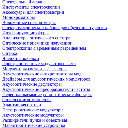
Спектральный анализ
Инструменты спектроскопии
Аксессуары для спектрометрии
Монохроматоры
Волоконные спектрометры
Спектрометрические наборы для обучения студентов
Интегрирующие сферы
Анализаторы оптического спектра
Оптические приемники излучения
Спектроскопия с временным разрешением
Оптика
Ячейки Поккельса
Пространственные модуляторы света
Модуляторы света и дефлекторы
Акустооптические синхронизаторы мод
Драйверы для акусооптических модуляторов
Акусооптические дефлекторы
Акустооптические преобразователи частоты
Перестраиваемые акустооптические фильтры
Оптические компоненты
Адаптивная оптика
Электрооптичесие модуляторы
Акустооптические модуляторы
Расширители пучка и объективы
Магнитооптические устройства