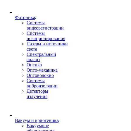
Фотоника
Cистемы
видеорегистрации
Системы
позиционирования
Лазеры и источники
света
Спектральный
анализ
Оптика
Опто-механика
Оптоволокно
Системы
виброизоляции
Детекторы
излучения
Вакуум и криогеника
Вакуумное
оборудование