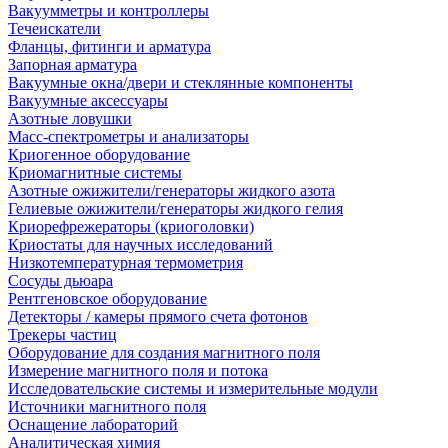
Вакуумметры и контроллеры
Течеискатели
Фланцы, фитинги и арматура
Запорная арматура
Вакуумные окна/двери и стеклянные компоненты
Вакуумные аксессуары
Азотные ловушки
Масс-спектрометры и анализаторы
Криогенное оборудование
Криомагнитные системы
Азотные ожижители/генераторы жидкого азота
Гелиевые ожижители/генераторы жидкого гелия
Криорефрежераторы (криоголовки)
Криостаты для научных исследований
Низкотемпературная термометрия
Сосуды дьюара
Рентгеновское оборудование
Детекторы / камеры прямого счета фотонов
Трекеры частиц
Оборудование для создания магнитного поля
Измерение магнитного поля и потока
Исследовательские системы и измерительные модули
Источники магнитного поля
Оснащение лабораторий
Аналитическая химия