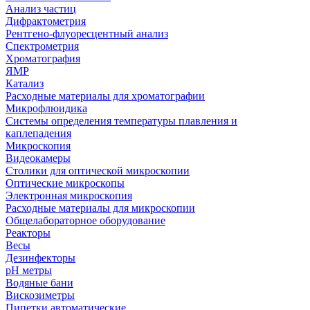
Анализ частиц
Дифрактометрия
Рентгено-флуоресцентный анализ
Спектрометрия
Хроматография
ЯМР
Катализ
Расходные материалы для хроматографии
Микрофлюидика
Системы определения температуры плавления и
каплепадения
Микроскопия
Видеокамеры
Столики для оптической микроскопии
Оптические микроскопы
Электронная микроскопия
Расходные материалы для микроскопии
Общелабораторное оборудование
Реакторы
Весы
Дезинфекторы
рН метры
Водяные бани
Вискозиметры
Пипетки автоматические