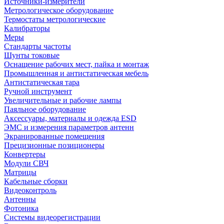
Источники-измерители
Метрологическое оборудование
Термостаты метрологические
Калибраторы
Меры
Стандарты частоты
Шунты токовые
Оснащение рабочих мест, пайка и монтаж
Промышленная и антистатическая мебель
Антистатическая тара
Ручной инструмент
Увеличительные и рабочие лампы
Паяльное оборудование
Аксессуары, материалы и одежда ESD
ЭМС и измерения параметров антенн
Экранированные помещения
Прецизионные позиционеры
Конвертеры
Модули СВЧ
Матрицы
Кабельные сборки
Видеоконтроль
Антенны
Фотоника
Cистемы видеорегистрации