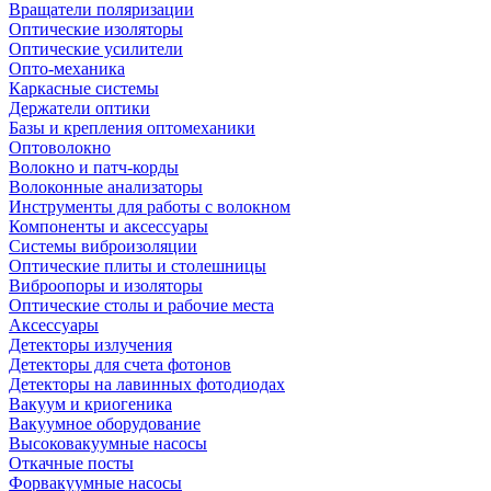
Вращатели поляризации
Оптические изоляторы
Оптические усилители
Опто-механика
Каркасные системы
Держатели оптики
Базы и крепления оптомеханики
Оптоволокно
Волокно и патч-корды
Волоконные анализаторы
Инструменты для работы с волокном
Компоненты и аксессуары
Системы виброизоляции
Оптические плиты и столешницы
Виброопоры и изоляторы
Оптические столы и рабочие места
Аксессуары
Детекторы излучения
Детекторы для счета фотонов
Детекторы на лавинных фотодиодах
Вакуум и криогеника
Вакуумное оборудование
Высоковакуумные насосы
Откачные посты
Форвакуумные насосы