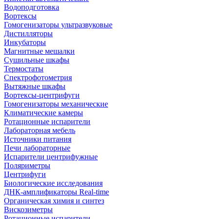
Водоподготовка
Вортексы
Гомогенизаторы ультразвуковые
Дистилляторы
Инкубаторы
Магнитные мешалки
Сушильные шкафы
Термостаты
Спектрофотометрия
Вытяжные шкафы
Вортексы-центрифуги
Гомогенизаторы механические
Климатические камеры
Ротационные испарители
Лабораторная мебель
Источники питания
Печи лабораторные
Испарители центрифужные
Поляриметры
Центрифуги
Биологические исследования
ДНК-амплификаторы Real-time
Органическая химия и синтез
Вискозиметры
Ротационные испарители