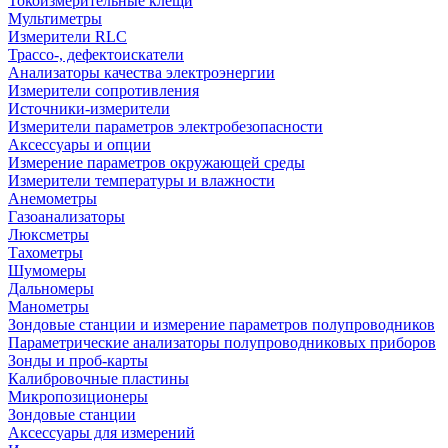
Токоизмерительные клещи
Мультиметры
Измерители RLC
Трассо-, дефектоискатели
Анализаторы качества электроэнергии
Измерители сопротивления
Источники-измерители
Измерители параметров электробезопасности
Аксессуары и опции
Измерение параметров окружающей среды
Измерители температуры и влажности
Анемометры
Газоанализаторы
Люксметры
Тахометры
Шумомеры
Дальномеры
Манометры
Зондовые станции и измерение параметров полупроводников
Параметрические анализаторы полупроводниковых приборов
Зонды и проб-карты
Калибровочные пластины
Микропозиционеры
Зондовые станции
Аксессуары для измерений