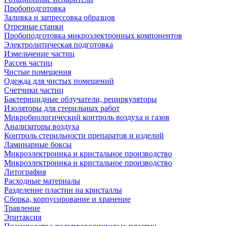
Пробоподготовка
Заливка и запрессовка образцов
Отрезные станки
Пробоподготовка микроэлектронных компонентов
Электролитическая подготовка
Измельчение частиц
Рассев частиц
Чистые помещения
Одежда для чистых помещений
Счетчики частиц
Бактерицидные облучатели, рециркуляторы
Изоляторы для стерильных работ
Микробиологический контроль воздуха и газов
Анализаторы воздуха
Контроль стерильности препаратов и изделий
Ламинарные боксы
Микроэлектроника и кристальное производство
Микроэлектроника и кристальное производство
Литография
Расходные материалы
Разделение пластин на кристаллы
Сборка, корпусирование и хранение
Травление
Эпитаксия