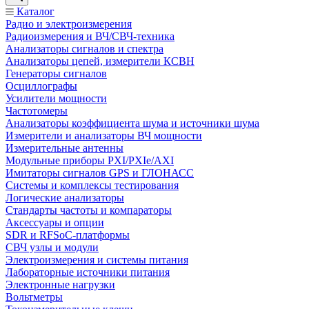
Каталог
Радио и электроизмерения
Радиоизмерения и ВЧ/СВЧ-техника
Анализаторы сигналов и спектра
Анализаторы цепей, измерители КСВН
Генераторы сигналов
Осциллографы
Усилители мощности
Частотомеры
Анализаторы коэффициента шума и источники шума
Измерители и анализаторы ВЧ мощности
Измерительные антенны
Модульные приборы PXI/PXIe/AXI
Имитаторы сигналов GPS и ГЛОНАСС
Системы и комплексы тестирования
Логические анализаторы
Стандарты частоты и компараторы
Аксессуары и опции
SDR и RFSoC‑платформы
СВЧ узлы и модули
Электроизмерения и системы питания
Лабораторные источники питания
Электронные нагрузки
Вольтметры