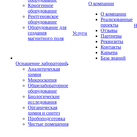
О компании
Криогенное
оборудование
О компании
Рентгеновское
Реализованные
оборудование
проекты
Н
Оборудование для
Отзывы
создания
Услуги
Партнеры
магнитного поля
Реквизиты
Контакты
Карьера
База знаний
Оснащение лабораторий
Аналитическая
химия
Микроскопия
Общелабораторное
оборудование
Биологические
исследования
Органическая
химия и синтез
Пробоподготовка
Чистые помещения