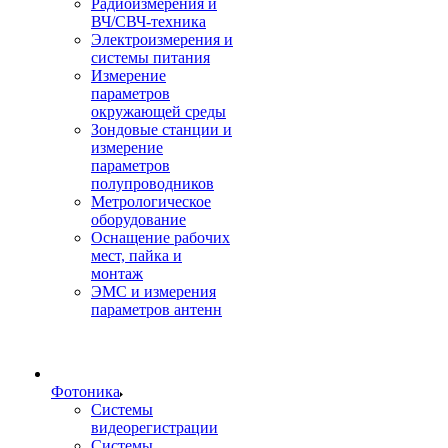
Радиоизмерения и
ВЧ/СВЧ-техника
Электроизмерения и
системы питания
Измерение
параметров
окружающей среды
Зондовые станции и
измерение
параметров
полупроводников
Метрологическое
оборудование
Оснащение рабочих
мест, пайка и
монтаж
ЭМС и измерения
параметров антенн
Фотоника
Cистемы
видеорегистрации
Системы