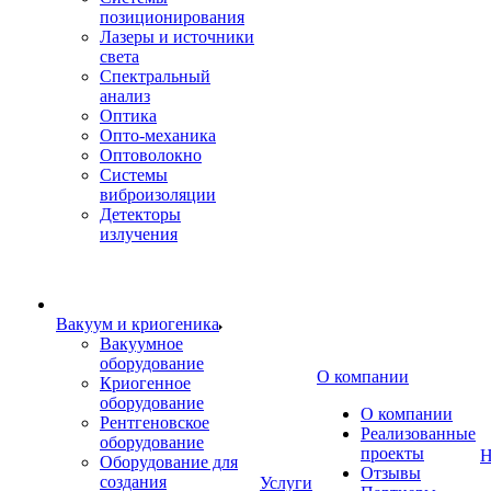
позиционирования
Лазеры и источники
света
Спектральный
анализ
Оптика
Опто-механика
Оптоволокно
Системы
виброизоляции
Детекторы
излучения
Вакуум и криогеника
Вакуумное
оборудование
О компании
Криогенное
оборудование
О компании
Рентгеновское
Реализованные
оборудование
проекты
Н
Оборудование для
Отзывы
создания
Услуги