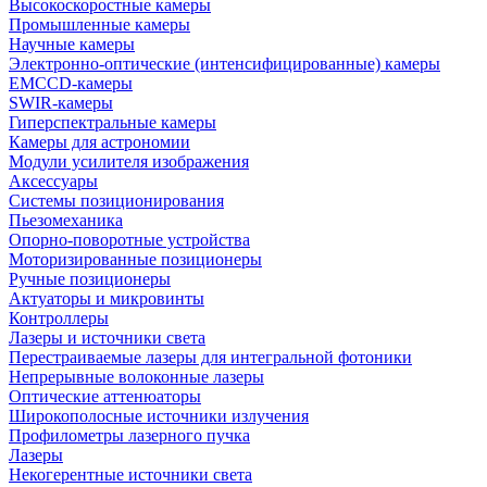
Высокоскоростные камеры
Промышленные камеры
Научные камеры
Электронно-оптические (интенсифицированные) камеры
EMCCD-камеры
SWIR-камеры
Гиперспектральные камеры
Камеры для астрономии
Модули усилителя изображения
Аксессуары
Системы позиционирования
Пьезомеханика
Опорно-поворотные устройства
Моторизированные позиционеры
Ручные позиционеры
Актуаторы и микровинты
Контроллеры
Лазеры и источники света
Перестраиваемые лазеры для интегральной фотоники
Непрерывные волоконные лазеры
Оптические аттенюаторы
Широкополосные источники излучения
Профилометры лазерного пучка
Лазеры
Некогерентные источники света