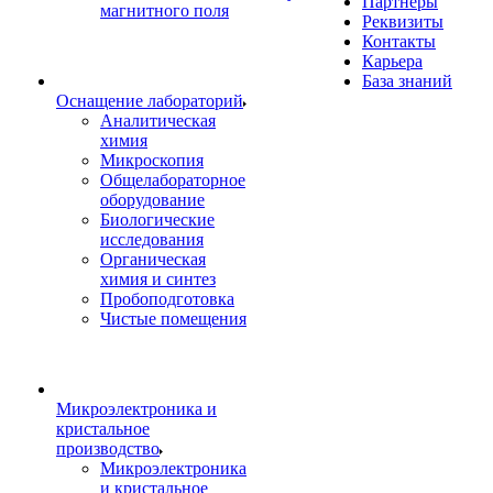
Партнеры
магнитного поля
Реквизиты
Контакты
Карьера
База знаний
Оснащение лабораторий
Аналитическая
химия
Микроскопия
Общелабораторное
оборудование
Биологические
исследования
Органическая
химия и синтез
Пробоподготовка
Чистые помещения
Микроэлектроника и
кристальное
производство
Микроэлектроника
и кристальное