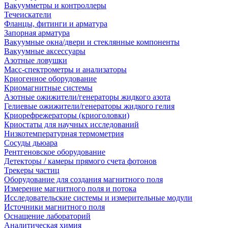
Вакуумметры и контроллеры
Течеискатели
Фланцы, фитинги и арматура
Запорная арматура
Вакуумные окна/двери и стеклянные компоненты
Вакуумные аксессуары
Азотные ловушки
Масс-спектрометры и анализаторы
Криогенное оборудование
Криомагнитные системы
Азотные ожижители/генераторы жидкого азота
Гелиевые ожижители/генераторы жидкого гелия
Криорефрежераторы (криоголовки)
Криостаты для научных исследований
Низкотемпературная термометрия
Сосуды дьюара
Рентгеновское оборудование
Детекторы / камеры прямого счета фотонов
Трекеры частиц
Оборудование для создания магнитного поля
Измерение магнитного поля и потока
Исследовательские системы и измерительные модули
Источники магнитного поля
Оснащение лабораторий
Аналитическая химия