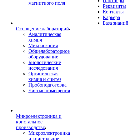
Партнеры
магнитного поля
Реквизиты
Контакты
Карьера
База знаний
Оснащение лабораторий
Аналитическая
химия
Микроскопия
Общелабораторное
оборудование
Биологические
исследования
Органическая
химия и синтез
Пробоподготовка
Чистые помещения
Микроэлектроника и
кристальное
производство
Микроэлектроника
и кристальное