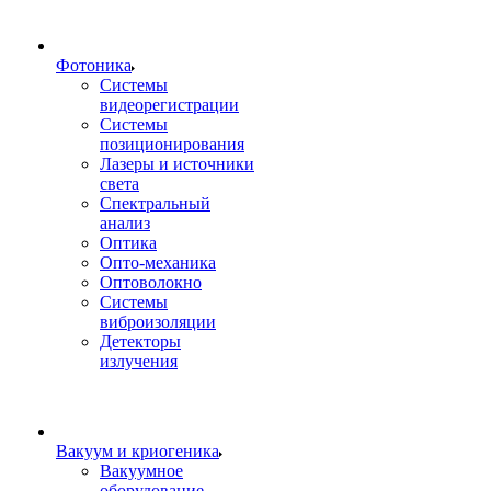
Фотоника
Cистемы
видеорегистрации
Системы
позиционирования
Лазеры и источники
света
Спектральный
анализ
Оптика
Опто-механика
Оптоволокно
Системы
виброизоляции
Детекторы
излучения
Вакуум и криогеника
Вакуумное
оборудование