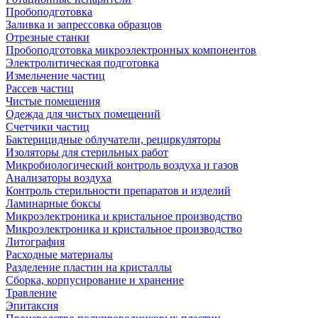
Пробоподготовка
Заливка и запрессовка образцов
Отрезные станки
Пробоподготовка микроэлектронных компонентов
Электролитическая подготовка
Измельчение частиц
Рассев частиц
Чистые помещения
Одежда для чистых помещений
Счетчики частиц
Бактерицидные облучатели, рециркуляторы
Изоляторы для стерильных работ
Микробиологический контроль воздуха и газов
Анализаторы воздуха
Контроль стерильности препаратов и изделий
Ламинарные боксы
Микроэлектроника и кристальное производство
Микроэлектроника и кристальное производство
Литография
Расходные материалы
Разделение пластин на кристаллы
Сборка, корпусирование и хранение
Травление
Эпитаксия