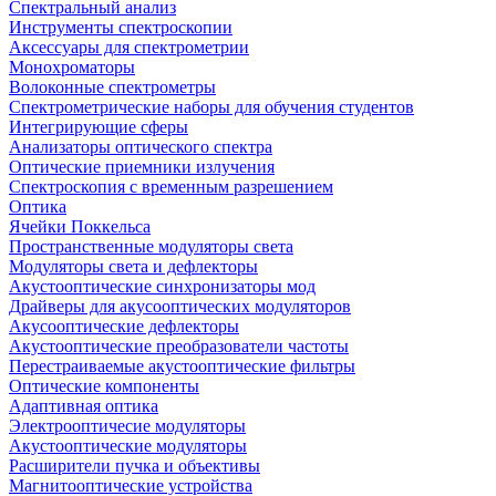
Спектральный анализ
Инструменты спектроскопии
Аксессуары для спектрометрии
Монохроматоры
Волоконные спектрометры
Спектрометрические наборы для обучения студентов
Интегрирующие сферы
Анализаторы оптического спектра
Оптические приемники излучения
Спектроскопия с временным разрешением
Оптика
Ячейки Поккельса
Пространственные модуляторы света
Модуляторы света и дефлекторы
Акустооптические синхронизаторы мод
Драйверы для акусооптических модуляторов
Акусооптические дефлекторы
Акустооптические преобразователи частоты
Перестраиваемые акустооптические фильтры
Оптические компоненты
Адаптивная оптика
Электрооптичесие модуляторы
Акустооптические модуляторы
Расширители пучка и объективы
Магнитооптические устройства