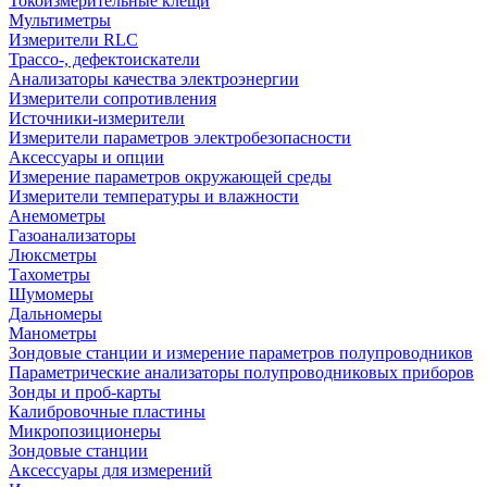
Токоизмерительные клещи
Мультиметры
Измерители RLC
Трассо-, дефектоискатели
Анализаторы качества электроэнергии
Измерители сопротивления
Источники-измерители
Измерители параметров электробезопасности
Аксессуары и опции
Измерение параметров окружающей среды
Измерители температуры и влажности
Анемометры
Газоанализаторы
Люксметры
Тахометры
Шумомеры
Дальномеры
Манометры
Зондовые станции и измерение параметров полупроводников
Параметрические анализаторы полупроводниковых приборов
Зонды и проб-карты
Калибровочные пластины
Микропозиционеры
Зондовые станции
Аксессуары для измерений