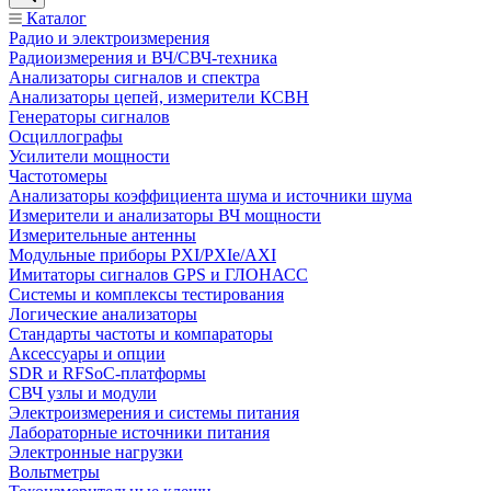
Каталог
Радио и электроизмерения
Радиоизмерения и ВЧ/СВЧ-техника
Анализаторы сигналов и спектра
Анализаторы цепей, измерители КСВН
Генераторы сигналов
Осциллографы
Усилители мощности
Частотомеры
Анализаторы коэффициента шума и источники шума
Измерители и анализаторы ВЧ мощности
Измерительные антенны
Модульные приборы PXI/PXIe/AXI
Имитаторы сигналов GPS и ГЛОНАСС
Системы и комплексы тестирования
Логические анализаторы
Стандарты частоты и компараторы
Аксессуары и опции
SDR и RFSoC‑платформы
СВЧ узлы и модули
Электроизмерения и системы питания
Лабораторные источники питания
Электронные нагрузки
Вольтметры