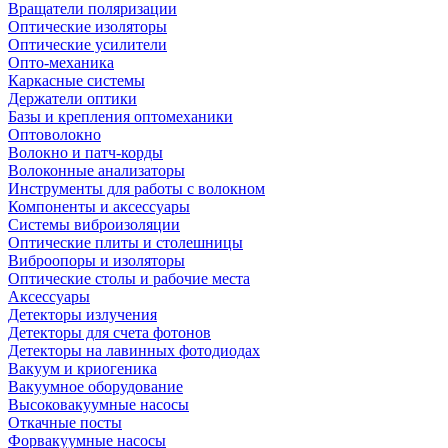
Вращатели поляризации
Оптические изоляторы
Оптические усилители
Опто-механика
Каркасные системы
Держатели оптики
Базы и крепления оптомеханики
Оптоволокно
Волокно и патч-корды
Волоконные анализаторы
Инструменты для работы с волокном
Компоненты и аксессуары
Системы виброизоляции
Оптические плиты и столешницы
Виброопоры и изоляторы
Оптические столы и рабочие места
Аксессуары
Детекторы излучения
Детекторы для счета фотонов
Детекторы на лавинных фотодиодах
Вакуум и криогеника
Вакуумное оборудование
Высоковакуумные насосы
Откачные посты
Форвакуумные насосы