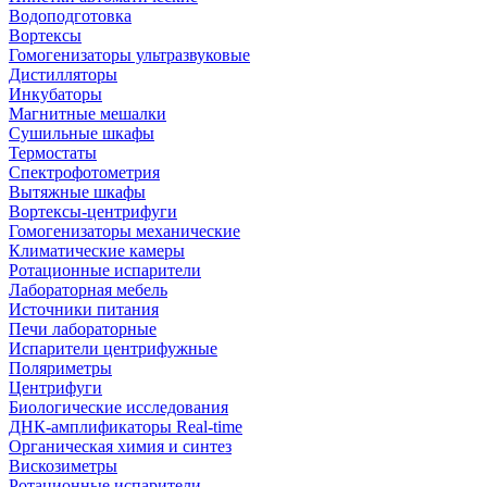
Водоподготовка
Вортексы
Гомогенизаторы ультразвуковые
Дистилляторы
Инкубаторы
Магнитные мешалки
Сушильные шкафы
Термостаты
Спектрофотометрия
Вытяжные шкафы
Вортексы-центрифуги
Гомогенизаторы механические
Климатические камеры
Ротационные испарители
Лабораторная мебель
Источники питания
Печи лабораторные
Испарители центрифужные
Поляриметры
Центрифуги
Биологические исследования
ДНК-амплификаторы Real-time
Органическая химия и синтез
Вискозиметры
Ротационные испарители