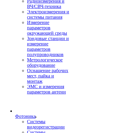
Радиоизмерения и
ВЧ/СВЧ-техника
Электроизмерения и
системы питания
Измерение
параметров
окружающей среды
Зондовые станции и
измерение
параметров
полупроводников
Метрологическое
оборудование
Оснащение рабочих
мест, пайка и
монтаж
ЭМС и измерения
параметров антенн
Фотоника
Cистемы
видеорегистрации
Системы