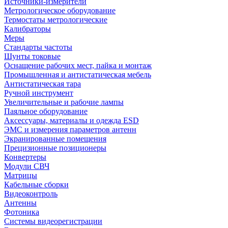
Источники-измерители
Метрологическое оборудование
Термостаты метрологические
Калибраторы
Меры
Стандарты частоты
Шунты токовые
Оснащение рабочих мест, пайка и монтаж
Промышленная и антистатическая мебель
Антистатическая тара
Ручной инструмент
Увеличительные и рабочие лампы
Паяльное оборудование
Аксессуары, материалы и одежда ESD
ЭМС и измерения параметров антенн
Экранированные помещения
Прецизионные позиционеры
Конвертеры
Модули СВЧ
Матрицы
Кабельные сборки
Видеоконтроль
Антенны
Фотоника
Cистемы видеорегистрации