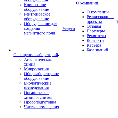
О компании
Криогенное
оборудование
О компании
Рентгеновское
Реализованные
оборудование
проекты
Н
Оборудование для
Отзывы
создания
Услуги
Партнеры
магнитного поля
Реквизиты
Контакты
Карьера
База знаний
Оснащение лабораторий
Аналитическая
химия
Микроскопия
Общелабораторное
оборудование
Биологические
исследования
Органическая
химия и синтез
Пробоподготовка
Чистые помещения