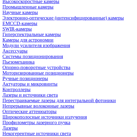
Высокоскоростные камеры
Промышленные камеры
Научные камеры
Электронно-оптические (интенсифицированные) камеры
EMCCD-камеры
SWIR-камеры
Гиперспектральные камеры
Камеры для астрономии
Модули усилителя изображения
Аксессуары
Системы позиционирования
Пьезомеханика
Опорно-поворотные устройства
Моторизированные позиционеры
Ручные позиционеры
Актуаторы и микровинты
Контроллеры
Лазеры и источники света
Перестраиваемые лазеры для интегральной фотоники
Непрерывные волоконные лазеры
Оптические аттенюаторы
Широкополосные источники излучения
Профилометры лазерного пучка
Лазеры
Некогерентные источники света