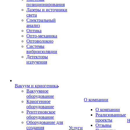
позиционирования
Лазеры и источники
света
Спектральный
анализ
Оптика
Опто-механика
Оптоволокно
Системы
виброизоляции
Детекторы
излучения
Вакуум и криогеника
Вакуумное
оборудование
О компании
Криогенное
оборудование
О компании
Рентгеновское
Реализованные
оборудование
проекты
Н
Оборудование для
Отзывы
создания
Услуги