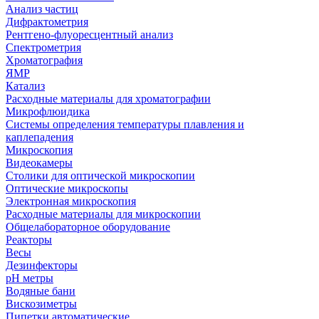
Анализ частиц
Дифрактометрия
Рентгено-флуоресцентный анализ
Спектрометрия
Хроматография
ЯМР
Катализ
Расходные материалы для хроматографии
Микрофлюидика
Системы определения температуры плавления и
каплепадения
Микроскопия
Видеокамеры
Столики для оптической микроскопии
Оптические микроскопы
Электронная микроскопия
Расходные материалы для микроскопии
Общелабораторное оборудование
Реакторы
Весы
Дезинфекторы
рН метры
Водяные бани
Вискозиметры
Пипетки автоматические