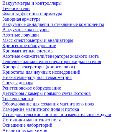
Вакуумметры и контроллеры
Течеискатели
Фланцы, фитинги и арматура
Запорная арматура
Вакуумные окна/двери и стеклянные компоненты
Вакуумные аксессуары
Азотные ловушки
Масс-спектрометры и анализаторы
Криогенное оборудование
Криомагнитные системы
Азотные ожижители/генераторы жидкого азота
Гелиевые ожижители/генераторы жидкого гелия
Криорефрежераторы (криоголовки)
Криостаты для научных исследований
Низкотемпературная термометрия
Сосуды дьюара
Рентгеновское оборудование
Детекторы / камеры прямого счета фотонов
Трекеры частиц
Оборудование для создания магнитного поля
Измерение магнитного поля и потока
Исследовательские системы и измерительные модули
Источники магнитного поля
Оснащение лабораторий
Аналитическая химия