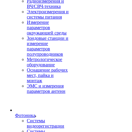
Радиоизмерения и
ВЧ/СВЧ-техника
Электроизмерения и
системы питания
Измерение
параметров
окружающей среды
Зондовые станции и
измерение
параметров
полупроводников
Метрологическое
оборудование
Оснащение рабочих
мест, пайка и
монтаж
ЭМС и измерения
параметров антенн
Фотоника
Cистемы
видеорегистрации
Системы