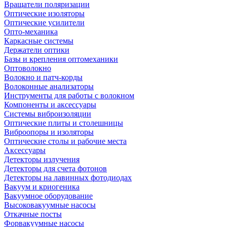
Вращатели поляризации
Оптические изоляторы
Оптические усилители
Опто-механика
Каркасные системы
Держатели оптики
Базы и крепления оптомеханики
Оптоволокно
Волокно и патч-корды
Волоконные анализаторы
Инструменты для работы с волокном
Компоненты и аксессуары
Системы виброизоляции
Оптические плиты и столешницы
Виброопоры и изоляторы
Оптические столы и рабочие места
Аксессуары
Детекторы излучения
Детекторы для счета фотонов
Детекторы на лавинных фотодиодах
Вакуум и криогеника
Вакуумное оборудование
Высоковакуумные насосы
Откачные посты
Форвакуумные насосы