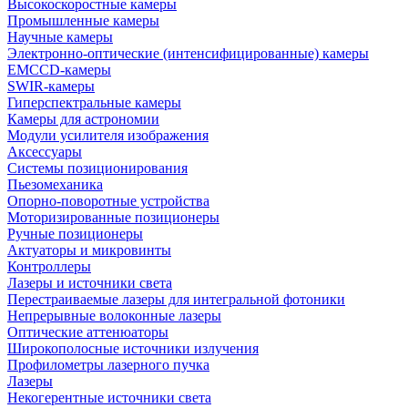
Высокоскоростные камеры
Промышленные камеры
Научные камеры
Электронно-оптические (интенсифицированные) камеры
EMCCD-камеры
SWIR-камеры
Гиперспектральные камеры
Камеры для астрономии
Модули усилителя изображения
Аксессуары
Системы позиционирования
Пьезомеханика
Опорно-поворотные устройства
Моторизированные позиционеры
Ручные позиционеры
Актуаторы и микровинты
Контроллеры
Лазеры и источники света
Перестраиваемые лазеры для интегральной фотоники
Непрерывные волоконные лазеры
Оптические аттенюаторы
Широкополосные источники излучения
Профилометры лазерного пучка
Лазеры
Некогерентные источники света