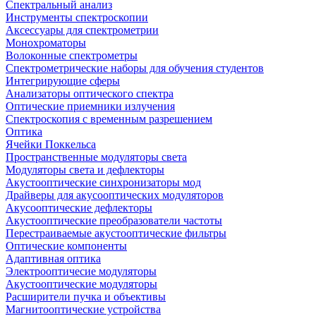
Спектральный анализ
Инструменты спектроскопии
Аксессуары для спектрометрии
Монохроматоры
Волоконные спектрометры
Спектрометрические наборы для обучения студентов
Интегрирующие сферы
Анализаторы оптического спектра
Оптические приемники излучения
Спектроскопия с временным разрешением
Оптика
Ячейки Поккельса
Пространственные модуляторы света
Модуляторы света и дефлекторы
Акустооптические синхронизаторы мод
Драйверы для акусооптических модуляторов
Акусооптические дефлекторы
Акустооптические преобразователи частоты
Перестраиваемые акустооптические фильтры
Оптические компоненты
Адаптивная оптика
Электрооптичесие модуляторы
Акустооптические модуляторы
Расширители пучка и объективы
Магнитооптические устройства