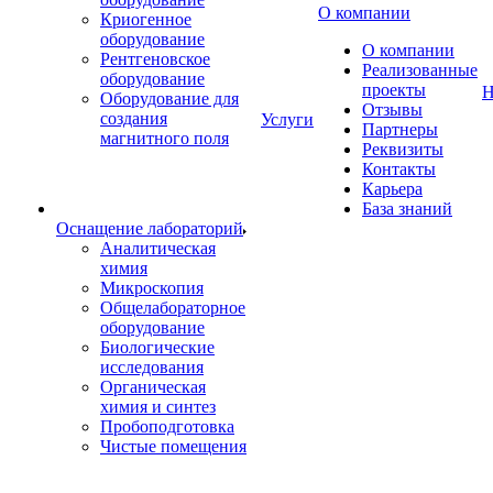
О компании
Криогенное
оборудование
О компании
Рентгеновское
Реализованные
оборудование
проекты
Н
Оборудование для
Отзывы
создания
Услуги
Партнеры
магнитного поля
Реквизиты
Контакты
Карьера
База знаний
Оснащение лабораторий
Аналитическая
химия
Микроскопия
Общелабораторное
оборудование
Биологические
исследования
Органическая
химия и синтез
Пробоподготовка
Чистые помещения