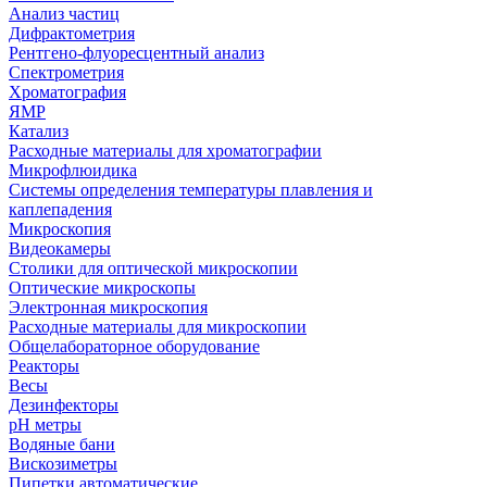
Анализ частиц
Дифрактометрия
Рентгено-флуоресцентный анализ
Спектрометрия
Хроматография
ЯМР
Катализ
Расходные материалы для хроматографии
Микрофлюидика
Системы определения температуры плавления и
каплепадения
Микроскопия
Видеокамеры
Столики для оптической микроскопии
Оптические микроскопы
Электронная микроскопия
Расходные материалы для микроскопии
Общелабораторное оборудование
Реакторы
Весы
Дезинфекторы
рН метры
Водяные бани
Вискозиметры
Пипетки автоматические