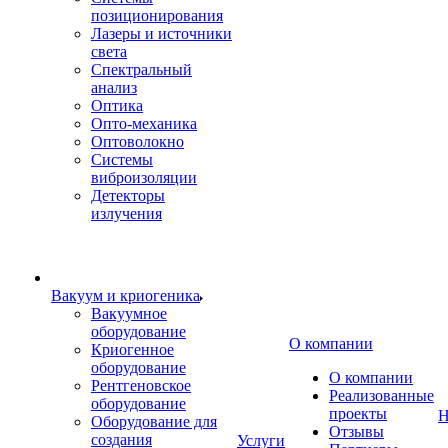
позиционирования
Лазеры и источники
света
Спектральный
анализ
Оптика
Опто-механика
Оптоволокно
Системы
виброизоляции
Детекторы
излучения
Вакуум и криогеника
Вакуумное
оборудование
О компании
Криогенное
оборудование
О компании
Рентгеновское
Реализованные
оборудование
проекты
Н
Оборудование для
Отзывы
создания
Услуги