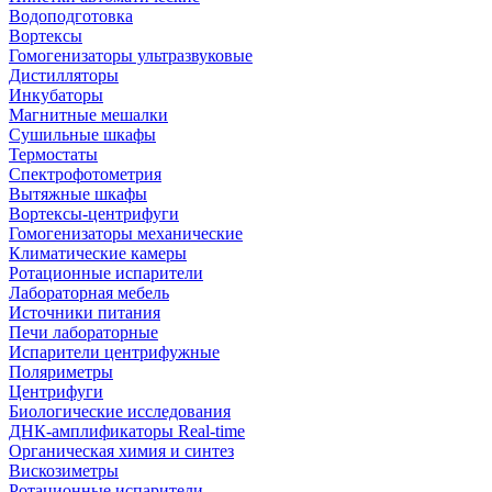
Водоподготовка
Вортексы
Гомогенизаторы ультразвуковые
Дистилляторы
Инкубаторы
Магнитные мешалки
Сушильные шкафы
Термостаты
Спектрофотометрия
Вытяжные шкафы
Вортексы-центрифуги
Гомогенизаторы механические
Климатические камеры
Ротационные испарители
Лабораторная мебель
Источники питания
Печи лабораторные
Испарители центрифужные
Поляриметры
Центрифуги
Биологические исследования
ДНК-амплификаторы Real-time
Органическая химия и синтез
Вискозиметры
Ротационные испарители