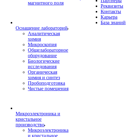
Партнеры
магнитного поля
Реквизиты
Контакты
Карьера
База знаний
Оснащение лабораторий
Аналитическая
химия
Микроскопия
Общелабораторное
оборудование
Биологические
исследования
Органическая
химия и синтез
Пробоподготовка
Чистые помещения
Микроэлектроника и
кристальное
производство
Микроэлектроника
и кристальное