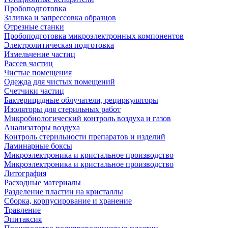
Пробоподготовка
Заливка и запрессовка образцов
Отрезные станки
Пробоподготовка микроэлектронных компонентов
Электролитическая подготовка
Измельчение частиц
Рассев частиц
Чистые помещения
Одежда для чистых помещений
Счетчики частиц
Бактерицидные облучатели, рециркуляторы
Изоляторы для стерильных работ
Микробиологический контроль воздуха и газов
Анализаторы воздуха
Контроль стерильности препаратов и изделий
Ламинарные боксы
Микроэлектроника и кристальное производство
Микроэлектроника и кристальное производство
Литография
Расходные материалы
Разделение пластин на кристаллы
Сборка, корпусирование и хранение
Травление
Эпитаксия