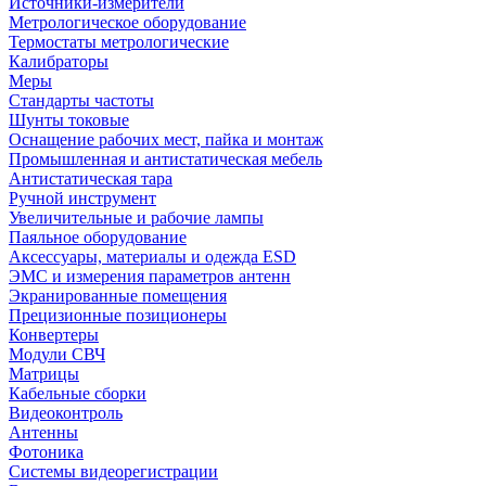
Источники-измерители
Метрологическое оборудование
Термостаты метрологические
Калибраторы
Меры
Стандарты частоты
Шунты токовые
Оснащение рабочих мест, пайка и монтаж
Промышленная и антистатическая мебель
Антистатическая тара
Ручной инструмент
Увеличительные и рабочие лампы
Паяльное оборудование
Аксессуары, материалы и одежда ESD
ЭМС и измерения параметров антенн
Экранированные помещения
Прецизионные позиционеры
Конвертеры
Модули СВЧ
Матрицы
Кабельные сборки
Видеоконтроль
Антенны
Фотоника
Cистемы видеорегистрации