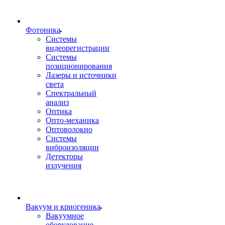
Фотоника
Cистемы
видеорегистрации
Системы
позиционирования
Лазеры и источники
света
Спектральный
анализ
Оптика
Опто-механика
Оптоволокно
Системы
виброизоляции
Детекторы
излучения
Вакуум и криогеника
Вакуумное
оборудование