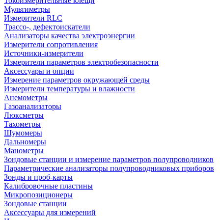
Токоизмерительные клещи
Мультиметры
Измерители RLC
Трассо-, дефектоискатели
Анализаторы качества электроэнергии
Измерители сопротивления
Источники-измерители
Измерители параметров электробезопасности
Аксессуары и опции
Измерение параметров окружающей среды
Измерители температуры и влажности
Анемометры
Газоанализаторы
Люксметры
Тахометры
Шумомеры
Дальномеры
Манометры
Зондовые станции и измерение параметров полупроводников
Параметрические анализаторы полупроводниковых приборов
Зонды и проб-карты
Калибровочные пластины
Микропозиционеры
Зондовые станции
Аксессуары для измерений