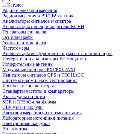
Каталог
Радио и электроизмерения
Радиоизмерения и ВЧ/СВЧ-техника
Анализаторы сигналов и спектра
Анализаторы цепей, измерители КСВН
Генераторы сигналов
Осциллографы
Усилители мощности
Частотомеры
Анализаторы коэффициента шума и источники шума
Измерители и анализаторы ВЧ мощности
Измерительные антенны
Модульные приборы PXI/PXIe/AXI
Имитаторы сигналов GPS и ГЛОНАСС
Системы и комплексы тестирования
Логические анализаторы
Стандарты частоты и компараторы
Аксессуары и опции
SDR и RFSoC‑платформы
СВЧ узлы и модули
Электроизмерения и системы питания
Лабораторные источники питания
Электронные нагрузки
Вольтметры