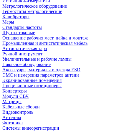
Источники-измерители
Метрологическое оборудование
Термостаты метрологические
Калибраторы
Меры
Стандарты частоты
Шунты токовые
Оснащение рабочих мест, пайка и монтаж
Промышленная и антистатическая мебель
Антистатическая тара
Ручной инструмент
Увеличительные и рабочие лампы
Паяльное оборудование
Аксессуары, материалы и одежда ESD
ЭМС и измерения параметров антенн
Экранированные помещения
Прецизионные позиционеры
Конвертеры
Модули СВЧ
Матрицы
Кабельные сборки
Видеоконтроль
Антенны
Фотоника
Cистемы видеорегистрации