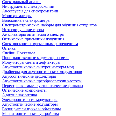
Спектральный анализ
Инструменты спектроскопии
Аксессуары для спектрометрии
Монохроматоры
Волоконные спектрометры
Спектрометрические наборы для обучения студентов
Интегрирующие сферы
Анализаторы оптического спектра
Оптические приемники излучения
Спектроскопия с временным разрешением
Оптика
Ячейки Поккельса
Пространственные модуляторы света
Модуляторы света и дефлекторы
Акустооптические синхронизаторы мод
Драйверы для акусооптических модуляторов
Акусооптические дефлекторы
Акустооптические преобразователи частоты
Перестраиваемые акустооптические фильтры
Оптические компоненты
Адаптивная оптика
Электрооптичесие модуляторы
Акустооптические модуляторы
Расширители пучка и объективы
Магнитооптические устройства