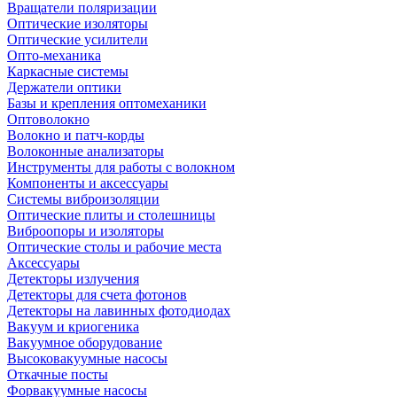
Вращатели поляризации
Оптические изоляторы
Оптические усилители
Опто-механика
Каркасные системы
Держатели оптики
Базы и крепления оптомеханики
Оптоволокно
Волокно и патч-корды
Волоконные анализаторы
Инструменты для работы с волокном
Компоненты и аксессуары
Системы виброизоляции
Оптические плиты и столешницы
Виброопоры и изоляторы
Оптические столы и рабочие места
Аксессуары
Детекторы излучения
Детекторы для счета фотонов
Детекторы на лавинных фотодиодах
Вакуум и криогеника
Вакуумное оборудование
Высоковакуумные насосы
Откачные посты
Форвакуумные насосы