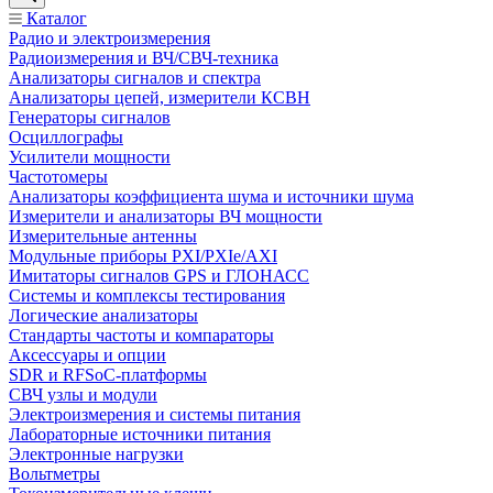
Каталог
Радио и электроизмерения
Радиоизмерения и ВЧ/СВЧ-техника
Анализаторы сигналов и спектра
Анализаторы цепей, измерители КСВН
Генераторы сигналов
Осциллографы
Усилители мощности
Частотомеры
Анализаторы коэффициента шума и источники шума
Измерители и анализаторы ВЧ мощности
Измерительные антенны
Модульные приборы PXI/PXIe/AXI
Имитаторы сигналов GPS и ГЛОНАСС
Системы и комплексы тестирования
Логические анализаторы
Стандарты частоты и компараторы
Аксессуары и опции
SDR и RFSoC‑платформы
СВЧ узлы и модули
Электроизмерения и системы питания
Лабораторные источники питания
Электронные нагрузки
Вольтметры