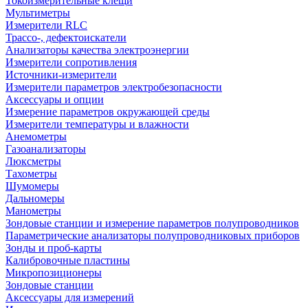
Токоизмерительные клещи
Мультиметры
Измерители RLC
Трассо-, дефектоискатели
Анализаторы качества электроэнергии
Измерители сопротивления
Источники-измерители
Измерители параметров электробезопасности
Аксессуары и опции
Измерение параметров окружающей среды
Измерители температуры и влажности
Анемометры
Газоанализаторы
Люксметры
Тахометры
Шумомеры
Дальномеры
Манометры
Зондовые станции и измерение параметров полупроводников
Параметрические анализаторы полупроводниковых приборов
Зонды и проб-карты
Калибровочные пластины
Микропозиционеры
Зондовые станции
Аксессуары для измерений