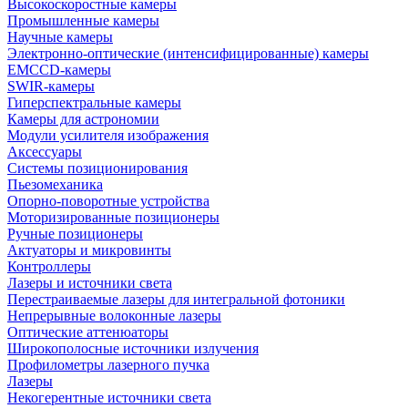
Высокоскоростные камеры
Промышленные камеры
Научные камеры
Электронно-оптические (интенсифицированные) камеры
EMCCD-камеры
SWIR-камеры
Гиперспектральные камеры
Камеры для астрономии
Модули усилителя изображения
Аксессуары
Системы позиционирования
Пьезомеханика
Опорно-поворотные устройства
Моторизированные позиционеры
Ручные позиционеры
Актуаторы и микровинты
Контроллеры
Лазеры и источники света
Перестраиваемые лазеры для интегральной фотоники
Непрерывные волоконные лазеры
Оптические аттенюаторы
Широкополосные источники излучения
Профилометры лазерного пучка
Лазеры
Некогерентные источники света