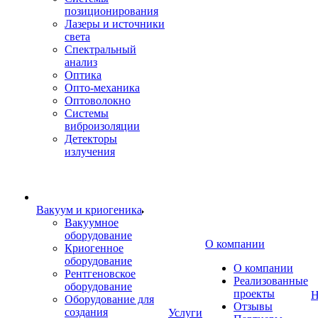
позиционирования
Лазеры и источники
света
Спектральный
анализ
Оптика
Опто-механика
Оптоволокно
Системы
виброизоляции
Детекторы
излучения
Вакуум и криогеника
Вакуумное
оборудование
О компании
Криогенное
оборудование
О компании
Рентгеновское
Реализованные
оборудование
проекты
Н
Оборудование для
Отзывы
создания
Услуги