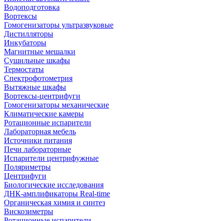
Водоподготовка
Вортексы
Гомогенизаторы ультразвуковые
Дистилляторы
Инкубаторы
Магнитные мешалки
Сушильные шкафы
Термостаты
Спектрофотометрия
Вытяжные шкафы
Вортексы-центрифуги
Гомогенизаторы механические
Климатические камеры
Ротационные испарители
Лабораторная мебель
Источники питания
Печи лабораторные
Испарители центрифужные
Поляриметры
Центрифуги
Биологические исследования
ДНК-амплификаторы Real-time
Органическая химия и синтез
Вискозиметры
Ротационные испарители