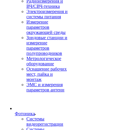
Радиоизмерения и
ВЧ/СВЧ-техника
Электроизмерения и
системы питания
Измерение
параметров
окружающей среды
Зондовые станции и
измерение
параметров
полупроводников
Метрологическое
оборудование
Оснащение рабочих
мест, пайка и
монтаж
ЭМС и измерения
параметров антенн
Фотоника
Cистемы
видеорегистрации
Системы