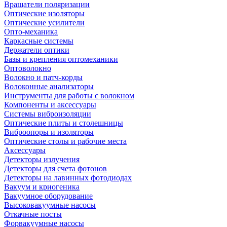
Вращатели поляризации
Оптические изоляторы
Оптические усилители
Опто-механика
Каркасные системы
Держатели оптики
Базы и крепления оптомеханики
Оптоволокно
Волокно и патч-корды
Волоконные анализаторы
Инструменты для работы с волокном
Компоненты и аксессуары
Системы виброизоляции
Оптические плиты и столешницы
Виброопоры и изоляторы
Оптические столы и рабочие места
Аксессуары
Детекторы излучения
Детекторы для счета фотонов
Детекторы на лавинных фотодиодах
Вакуум и криогеника
Вакуумное оборудование
Высоковакуумные насосы
Откачные посты
Форвакуумные насосы