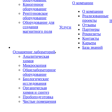
О компании
Криогенное
оборудование
О компании
Рентгеновское
Реализованные
оборудование
проекты
Н
Оборудование для
Отзывы
создания
Услуги
Партнеры
магнитного поля
Реквизиты
Контакты
Карьера
База знаний
Оснащение лабораторий
Аналитическая
химия
Микроскопия
Общелабораторное
оборудование
Биологические
исследования
Органическая
химия и синтез
Пробоподготовка
Чистые помещения