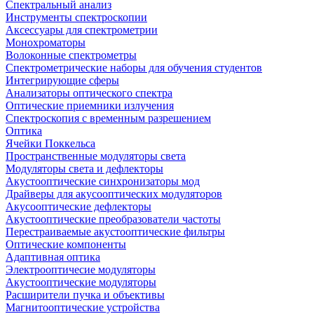
Спектральный анализ
Инструменты спектроскопии
Аксессуары для спектрометрии
Монохроматоры
Волоконные спектрометры
Спектрометрические наборы для обучения студентов
Интегрирующие сферы
Анализаторы оптического спектра
Оптические приемники излучения
Спектроскопия с временным разрешением
Оптика
Ячейки Поккельса
Пространственные модуляторы света
Модуляторы света и дефлекторы
Акустооптические синхронизаторы мод
Драйверы для акусооптических модуляторов
Акусооптические дефлекторы
Акустооптические преобразователи частоты
Перестраиваемые акустооптические фильтры
Оптические компоненты
Адаптивная оптика
Электрооптичесие модуляторы
Акустооптические модуляторы
Расширители пучка и объективы
Магнитооптические устройства