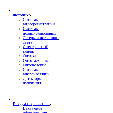
Фотоника
Cистемы
видеорегистрации
Системы
позиционирования
Лазеры и источники
света
Спектральный
анализ
Оптика
Опто-механика
Оптоволокно
Системы
виброизоляции
Детекторы
излучения
Вакуум и криогеника
Вакуумное
оборудование