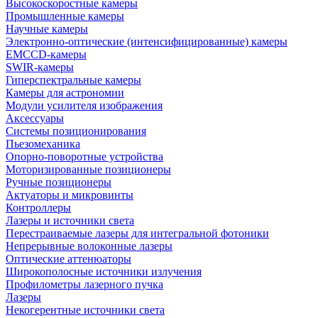
Высокоскоростные камеры
Промышленные камеры
Научные камеры
Электронно-оптические (интенсифицированные) камеры
EMCCD-камеры
SWIR-камеры
Гиперспектральные камеры
Камеры для астрономии
Модули усилителя изображения
Аксессуары
Системы позиционирования
Пьезомеханика
Опорно-поворотные устройства
Моторизированные позиционеры
Ручные позиционеры
Актуаторы и микровинты
Контроллеры
Лазеры и источники света
Перестраиваемые лазеры для интегральной фотоники
Непрерывные волоконные лазеры
Оптические аттенюаторы
Широкополосные источники излучения
Профилометры лазерного пучка
Лазеры
Некогерентные источники света