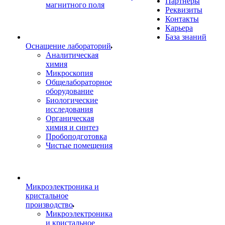
Партнеры
магнитного поля
Реквизиты
Контакты
Карьера
База знаний
Оснащение лабораторий
Аналитическая
химия
Микроскопия
Общелабораторное
оборудование
Биологические
исследования
Органическая
химия и синтез
Пробоподготовка
Чистые помещения
Микроэлектроника и
кристальное
производство
Микроэлектроника
и кристальное