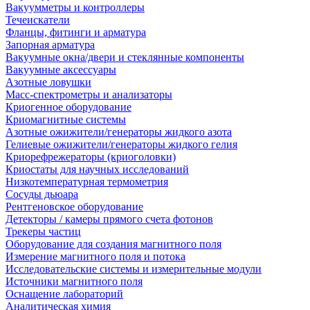
Вакуумметры и контроллеры
Течеискатели
Фланцы, фитинги и арматура
Запорная арматура
Вакуумные окна/двери и стеклянные компоненты
Вакуумные аксессуары
Азотные ловушки
Масс-спектрометры и анализаторы
Криогенное оборудование
Криомагнитные системы
Азотные ожижители/генераторы жидкого азота
Гелиевые ожижители/генераторы жидкого гелия
Криорефрежераторы (криоголовки)
Криостаты для научных исследований
Низкотемпературная термометрия
Сосуды дьюара
Рентгеновское оборудование
Детекторы / камеры прямого счета фотонов
Трекеры частиц
Оборудование для создания магнитного поля
Измерение магнитного поля и потока
Исследовательские системы и измерительные модули
Источники магнитного поля
Оснащение лабораторий
Аналитическая химия