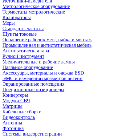
Источники-измерители
Метрологическое оборудование
Термостаты метрологические
Калибраторы
Меры
Стандарты частоты
Шунты токовые
Оснащение рабочих мест, пайка и монтаж
Промышленная и антистатическая мебель
Антистатическая тара
Ручной инструмент
Увеличительные и рабочие лампы
Паяльное оборудование
Аксессуары, материалы и одежда ESD
ЭМС и измерения параметров антенн
Экранированные помещения
Прецизионные позиционеры
Конвертеры
Модули СВЧ
Матрицы
Кабельные сборки
Видеоконтроль
Антенны
Фотоника
Cистемы видеорегистрации