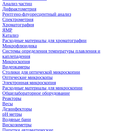
Анализ частиц
Дифрактометрия
Рентгено-флуоресцентный анализ
Спектрометрия
Хроматография
ЯМР
Катализ
Расходные материалы для хроматографии
Микрофлюидика
Системы определения температуры плавления и
каплепадения
Микроскопия
Видеокамеры
Столики для оптической микроскопии
Оптические микроскопы
Электронная микроскопия
Расходные материалы для микроскопии
Общелабораторное оборудование
Реакторы
Весы
Дезинфекторы
рН метры
Водяные бани
Вискозиметры
Пипетки автоматические