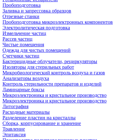
Пробоподготовка
Заливка и запрессовка образцов
Отрезные станки
Пробоподготовка микроэлектронных компонентов
Электролитическая подготовка
Измельчение частиц
Рассев частиц
Чистые помещения
Одежда для чистых помещений
Счетчики частиц
Бактерицидные облучатели, рециркуляторы
Изоляторы для стерильных работ
Микробиологический контроль воздуха и газов
Анализаторы воздуха
Контроль стерильности препаратов и изделий
Ламинарные боксы
Микроэлектроника и кристальное производство
Микроэлектроника и кристальное производство
Литография
Расходные материалы
Разделение пластин на кристаллы
Сборка, корпусирование и хранение
Травление
Эпитаксия