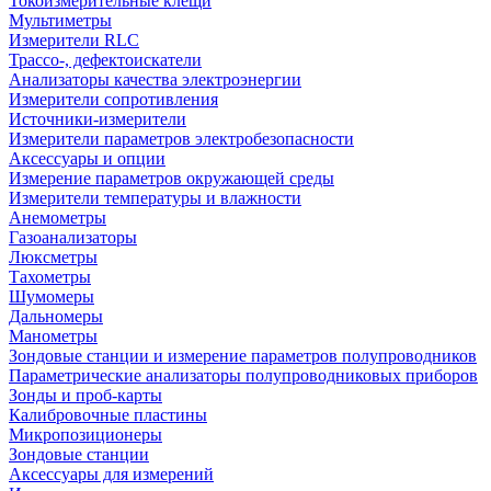
Токоизмерительные клещи
Мультиметры
Измерители RLC
Трассо-, дефектоискатели
Анализаторы качества электроэнергии
Измерители сопротивления
Источники-измерители
Измерители параметров электробезопасности
Аксессуары и опции
Измерение параметров окружающей среды
Измерители температуры и влажности
Анемометры
Газоанализаторы
Люксметры
Тахометры
Шумомеры
Дальномеры
Манометры
Зондовые станции и измерение параметров полупроводников
Параметрические анализаторы полупроводниковых приборов
Зонды и проб-карты
Калибровочные пластины
Микропозиционеры
Зондовые станции
Аксессуары для измерений