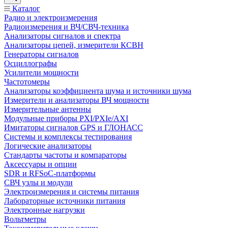
Каталог
Радио и электроизмерения
Радиоизмерения и ВЧ/СВЧ-техника
Анализаторы сигналов и спектра
Анализаторы цепей, измерители КСВН
Генераторы сигналов
Осциллографы
Усилители мощности
Частотомеры
Анализаторы коэффициента шума и источники шума
Измерители и анализаторы ВЧ мощности
Измерительные антенны
Модульные приборы PXI/PXIe/AXI
Имитаторы сигналов GPS и ГЛОНАСС
Системы и комплексы тестирования
Логические анализаторы
Стандарты частоты и компараторы
Аксессуары и опции
SDR и RFSoC‑платформы
СВЧ узлы и модули
Электроизмерения и системы питания
Лабораторные источники питания
Электронные нагрузки
Вольтметры