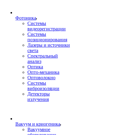
Фотоника
Cистемы
видеорегистрации
Системы
позиционирования
Лазеры и источники
света
Спектральный
анализ
Оптика
Опто-механика
Оптоволокно
Системы
виброизоляции
Детекторы
излучения
Вакуум и криогеника
Вакуумное
оборудование