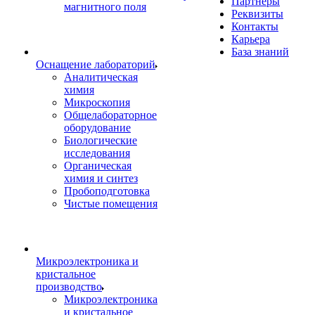
Партнеры
магнитного поля
Реквизиты
Контакты
Карьера
База знаний
Оснащение лабораторий
Аналитическая
химия
Микроскопия
Общелабораторное
оборудование
Биологические
исследования
Органическая
химия и синтез
Пробоподготовка
Чистые помещения
Микроэлектроника и
кристальное
производство
Микроэлектроника
и кристальное