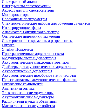
Спектральный анализ
Инструменты спектроскопии
Аксессуары для спектрометрии
Монохроматоры
Волоконные спектрометры
Спектрометрические наборы для обучения студентов
Интегрирующие сферы
Анализаторы оптического спектра
Оптические приемники излучения
Спектроскопия с временным разрешением
Оптика
Ячейки Поккельса
Пространственные модуляторы света
Модуляторы света и дефлекторы
Акустооптические синхронизаторы мод
Драйверы для акусооптических модуляторов
Акусооптические дефлекторы
Акустооптические преобразователи частоты
Перестраиваемые акустооптические фильтры
Оптические компоненты
Адаптивная оптика
Электрооптичесие модуляторы
Акустооптические модуляторы
Расширители пучка и объективы
Магнитооптические устройства