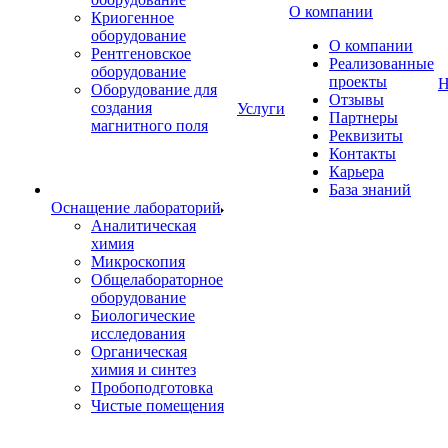
О компании
Криогенное
оборудование
О компании
Рентгеновское
Реализованные
оборудование
проекты
Н
Оборудование для
Отзывы
создания
Услуги
Партнеры
магнитного поля
Реквизиты
Контакты
Карьера
База знаний
Оснащение лабораторий
Аналитическая
химия
Микроскопия
Общелабораторное
оборудование
Биологические
исследования
Органическая
химия и синтез
Пробоподготовка
Чистые помещения