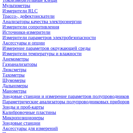
Токоизмерительные клещи
Мультиметры
Измерители RLC
Трассо-, дефектоискатели
Анализаторы качества электроэнергии
Измерители сопротивления
Источники-измерители
Измерители параметров электробезопасности
Аксессуары и опции
Измерение параметров окружающей среды
Измерители температуры и влажности
Анемометры
Газоанализаторы
Люксметры
Тахометры
Шумомеры
Дальномеры
Манометры
Зондовые станции и измерение параметров полупроводников
Параметрические анализаторы полупроводниковых приборов
Зонды и проб-карты
Калибровочные пластины
Микропозиционеры
Зондовые станции
Аксессуары для измерений