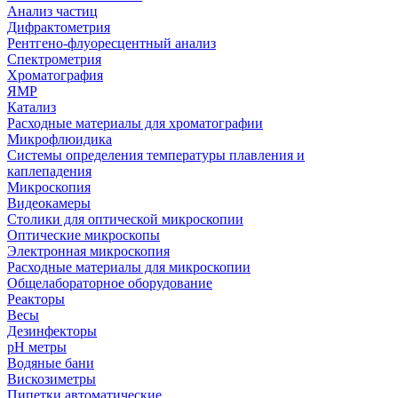
Анализ частиц
Дифрактометрия
Рентгено-флуоресцентный анализ
Спектрометрия
Хроматография
ЯМР
Катализ
Расходные материалы для хроматографии
Микрофлюидика
Системы определения температуры плавления и
каплепадения
Микроскопия
Видеокамеры
Столики для оптической микроскопии
Оптические микроскопы
Электронная микроскопия
Расходные материалы для микроскопии
Общелабораторное оборудование
Реакторы
Весы
Дезинфекторы
рН метры
Водяные бани
Вискозиметры
Пипетки автоматические