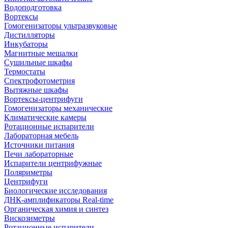
Водоподготовка
Вортексы
Гомогенизаторы ультразвуковые
Дистилляторы
Инкубаторы
Магнитные мешалки
Сушильные шкафы
Термостаты
Спектрофотометрия
Вытяжные шкафы
Вортексы-центрифуги
Гомогенизаторы механические
Климатические камеры
Ротационные испарители
Лабораторная мебель
Источники питания
Печи лабораторные
Испарители центрифужные
Поляриметры
Центрифуги
Биологические исследования
ДНК-амплификаторы Real-time
Органическая химия и синтез
Вискозиметры
Ротационные испарители