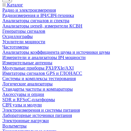
Каталог
Радио и электроизмерения
Радиоизмерения и ВЧ/СВЧ-техника
Анализаторы сигналов и спектра
Анализаторы цепей, измерители КСВН
Генераторы сигналов
Осциллографы
Усилители мощности
Частотомеры
Анализаторы коэффициента шума и источники шума
Измерители и анализаторы ВЧ мощности
Измерительные антенны
Модульные приборы PXI/PXIe/AXI
Имитаторы сигналов GPS и ГЛОНАСС
Системы и комплексы тестирования
Логические анализаторы
Стандарты частоты и компараторы
Аксессуары и опции
SDR и RFSoC‑платформы
СВЧ узлы и модули
Электроизмерения и системы питания
Лабораторные источники питания
Электронные нагрузки
Вольтметры