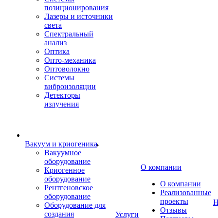
позиционирования
Лазеры и источники
света
Спектральный
анализ
Оптика
Опто-механика
Оптоволокно
Системы
виброизоляции
Детекторы
излучения
Вакуум и криогеника
Вакуумное
оборудование
О компании
Криогенное
оборудование
О компании
Рентгеновское
Реализованные
оборудование
проекты
Н
Оборудование для
Отзывы
создания
Услуги