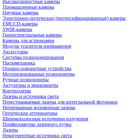
Высокоскоростные камеры
Промышленные камеры
Научные камеры
Электронно-оптические (интенсифицированные) камеры
EMCCD-камеры
SWIR-камеры
Гиперспектральные камеры
Камеры для астрономии
Модули усилителя изображения
Аксессуары
Системы позиционирования
Пьезомеханика
Опорно-поворотные устройства
Моторизированные позиционеры
Ручные позиционеры
Актуаторы и микровинты
Контроллеры
Лазеры и источники света
Перестраиваемые лазеры для интегральной фотоники
Непрерывные волоконные лазеры
Оптические аттенюаторы
Широкополосные источники излучения
Профилометры лазерного пучка
Лазеры
Некогерентные источники света