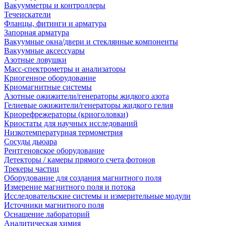
Вакуумметры и контроллеры
Течеискатели
Фланцы, фитинги и арматура
Запорная арматура
Вакуумные окна/двери и стеклянные компоненты
Вакуумные аксессуары
Азотные ловушки
Масс-спектрометры и анализаторы
Криогенное оборудование
Криомагнитные системы
Азотные ожижители/генераторы жидкого азота
Гелиевые ожижители/генераторы жидкого гелия
Криорефрежераторы (криоголовки)
Криостаты для научных исследований
Низкотемпературная термометрия
Сосуды дьюара
Рентгеновское оборудование
Детекторы / камеры прямого счета фотонов
Трекеры частиц
Оборудование для создания магнитного поля
Измерение магнитного поля и потока
Исследовательские системы и измерительные модули
Источники магнитного поля
Оснащение лабораторий
Аналитическая химия