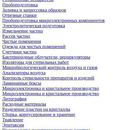
Пробоподготовка
Заливка и запрессовка образцов
Отрезные станки
Пробоподготовка микроэлектронных компонентов
Электролитическая подготовка
Измельчение частиц
Рассев частиц
Чистые помещения
Одежда для чистых помещений
Счетчики частиц
Бактерицидные облучатели, рециркуляторы
Изоляторы для стерильных работ
Микробиологический контроль воздуха и газов
Анализаторы воздуха
Контроль стерильности препаратов и изделий
Ламинарные боксы
Микроэлектроника и кристальное производство
Микроэлектроника и кристальное производство
Литография
Расходные материалы
Разделение пластин на кристаллы
Сборка, корпусирование и хранение
Травление
Эпитаксия