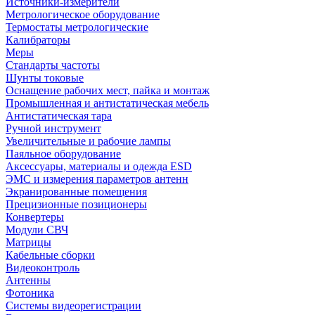
Источники-измерители
Метрологическое оборудование
Термостаты метрологические
Калибраторы
Меры
Стандарты частоты
Шунты токовые
Оснащение рабочих мест, пайка и монтаж
Промышленная и антистатическая мебель
Антистатическая тара
Ручной инструмент
Увеличительные и рабочие лампы
Паяльное оборудование
Аксессуары, материалы и одежда ESD
ЭМС и измерения параметров антенн
Экранированные помещения
Прецизионные позиционеры
Конвертеры
Модули СВЧ
Матрицы
Кабельные сборки
Видеоконтроль
Антенны
Фотоника
Cистемы видеорегистрации