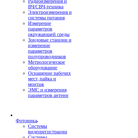
Радиоизмерения и
ВЧ/СВЧ-техника
Электроизмерения и
системы питания
Измерение
параметров
окружающей среды
Зондовые станции и
измерение
параметров
полупроводников
Метрологическое
оборудование
Оснащение рабочих
мест, пайка и
монтаж
ЭМС и измерения
параметров антенн
Фотоника
Cистемы
видеорегистрации
Системы