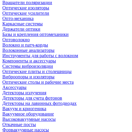
Вращатели поляризации
Оптические изоляторы
Оптические усилители
Опто-механика
Каркасные системы
Держатели оптики
Базы и крепления оптомеханики
Оптоволокно
Волокно и патч-корды
Волоконные анализаторы
Инструменты для работы с волокном
Компоненты и аксессуары
Системы виброизоляции
Оптические плиты и столешницы
Виброопоры и изоляторы
Оптические столы и рабочие места
Аксессуары
Детекторы излучения
Детекторы для счета фотонов
Детекторы на лавинных фотодиодах
Вакуум и криогеника
Вакуумное оборудование
Высоковакуумные насосы
Откачные посты
Форвакуумные насосы