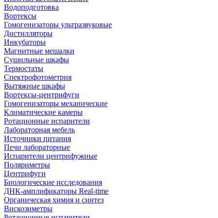
Водоподготовка
Вортексы
Гомогенизаторы ультразвуковые
Дистилляторы
Инкубаторы
Магнитные мешалки
Сушильные шкафы
Термостаты
Спектрофотометрия
Вытяжные шкафы
Вортексы-центрифуги
Гомогенизаторы механические
Климатические камеры
Ротационные испарители
Лабораторная мебель
Источники питания
Печи лабораторные
Испарители центрифужные
Поляриметры
Центрифуги
Биологические исследования
ДНК-амплификаторы Real-time
Органическая химия и синтез
Вискозиметры
Ротационные испарители