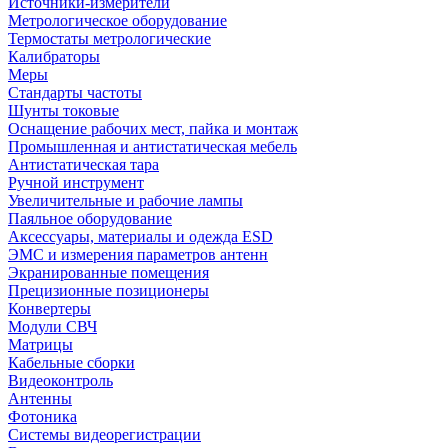
Источники-измерители
Метрологическое оборудование
Термостаты метрологические
Калибраторы
Меры
Стандарты частоты
Шунты токовые
Оснащение рабочих мест, пайка и монтаж
Промышленная и антистатическая мебель
Антистатическая тара
Ручной инструмент
Увеличительные и рабочие лампы
Паяльное оборудование
Аксессуары, материалы и одежда ESD
ЭМС и измерения параметров антенн
Экранированные помещения
Прецизионные позиционеры
Конвертеры
Модули СВЧ
Матрицы
Кабельные сборки
Видеоконтроль
Антенны
Фотоника
Cистемы видеорегистрации