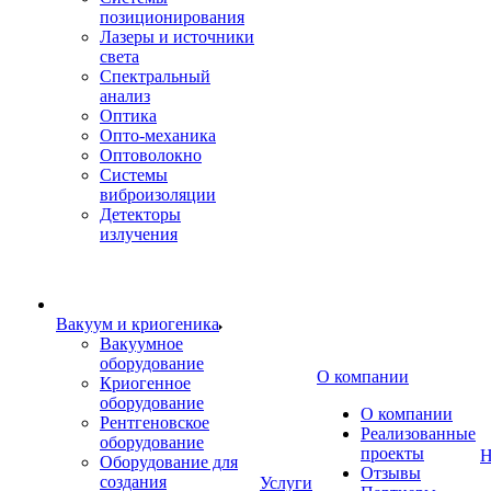
позиционирования
Лазеры и источники
света
Спектральный
анализ
Оптика
Опто-механика
Оптоволокно
Системы
виброизоляции
Детекторы
излучения
Вакуум и криогеника
Вакуумное
оборудование
О компании
Криогенное
оборудование
О компании
Рентгеновское
Реализованные
оборудование
проекты
Н
Оборудование для
Отзывы
создания
Услуги