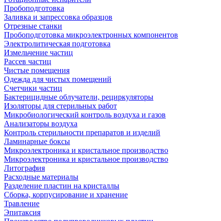
Пробоподготовка
Заливка и запрессовка образцов
Отрезные станки
Пробоподготовка микроэлектронных компонентов
Электролитическая подготовка
Измельчение частиц
Рассев частиц
Чистые помещения
Одежда для чистых помещений
Счетчики частиц
Бактерицидные облучатели, рециркуляторы
Изоляторы для стерильных работ
Микробиологический контроль воздуха и газов
Анализаторы воздуха
Контроль стерильности препаратов и изделий
Ламинарные боксы
Микроэлектроника и кристальное производство
Микроэлектроника и кристальное производство
Литография
Расходные материалы
Разделение пластин на кристаллы
Сборка, корпусирование и хранение
Травление
Эпитаксия