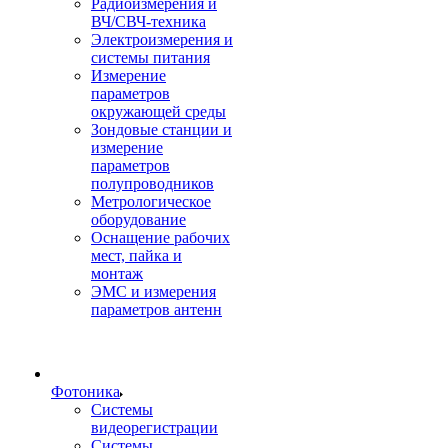
Радиоизмерения и
ВЧ/СВЧ-техника
Электроизмерения и
системы питания
Измерение
параметров
окружающей среды
Зондовые станции и
измерение
параметров
полупроводников
Метрологическое
оборудование
Оснащение рабочих
мест, пайка и
монтаж
ЭМС и измерения
параметров антенн
Фотоника
Cистемы
видеорегистрации
Системы