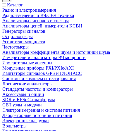
Каталог
Радио и электроизмерения
Радиоизмерения и ВЧ/СВЧ-техника
Анализаторы сигналов и спектра
Анализаторы цепей, измерители КСВН
Генераторы сигналов
Осциллографы
Усилители мощности
Частотомеры
Анализаторы коэффициента шума и источники шума
Измерители и анализаторы ВЧ мощности
Измерительные антенны
Модульные приборы PXI/PXIe/AXI
Имитаторы сигналов GPS и ГЛОНАСС
Системы и комплексы тестирования
Логические анализаторы
Стандарты частоты и компараторы
Аксессуары и опции
SDR и RFSoC‑платформы
СВЧ узлы и модули
Электроизмерения и системы питания
Лабораторные источники питания
Электронные нагрузки
Вольтметры