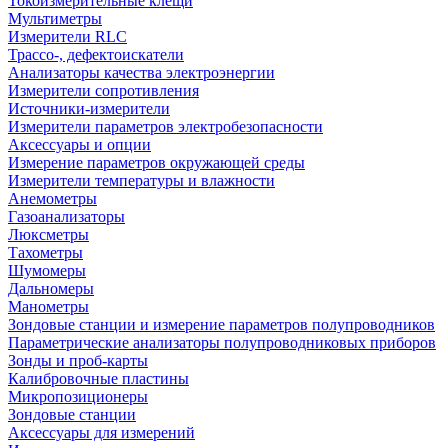
Токоизмерительные клещи
Мультиметры
Измерители RLC
Трассо-, дефектоискатели
Анализаторы качества электроэнергии
Измерители сопротивления
Источники-измерители
Измерители параметров электробезопасности
Аксессуары и опции
Измерение параметров окружающей среды
Измерители температуры и влажности
Анемометры
Газоанализаторы
Люксметры
Тахометры
Шумомеры
Дальномеры
Манометры
Зондовые станции и измерение параметров полупроводников
Параметрические анализаторы полупроводниковых приборов
Зонды и проб-карты
Калибровочные пластины
Микропозиционеры
Зондовые станции
Аксессуары для измерений