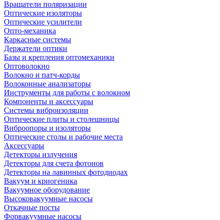
Вращатели поляризации
Оптические изоляторы
Оптические усилители
Опто-механика
Каркасные системы
Держатели оптики
Базы и крепления оптомеханики
Оптоволокно
Волокно и патч-корды
Волоконные анализаторы
Инструменты для работы с волокном
Компоненты и аксессуары
Системы виброизоляции
Оптические плиты и столешницы
Виброопоры и изоляторы
Оптические столы и рабочие места
Аксессуары
Детекторы излучения
Детекторы для счета фотонов
Детекторы на лавинных фотодиодах
Вакуум и криогеника
Вакуумное оборудование
Высоковакуумные насосы
Откачные посты
Форвакуумные насосы