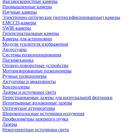
Высокоскоростные камеры
Промышленные камеры
Научные камеры
Электронно-оптические (интенсифицированные) камеры
EMCCD-камеры
SWIR-камеры
Гиперспектральные камеры
Камеры для астрономии
Модули усилителя изображения
Аксессуары
Системы позиционирования
Пьезомеханика
Опорно-поворотные устройства
Моторизированные позиционеры
Ручные позиционеры
Актуаторы и микровинты
Контроллеры
Лазеры и источники света
Перестраиваемые лазеры для интегральной фотоники
Непрерывные волоконные лазеры
Оптические аттенюаторы
Широкополосные источники излучения
Профилометры лазерного пучка
Лазеры
Некогерентные источники света