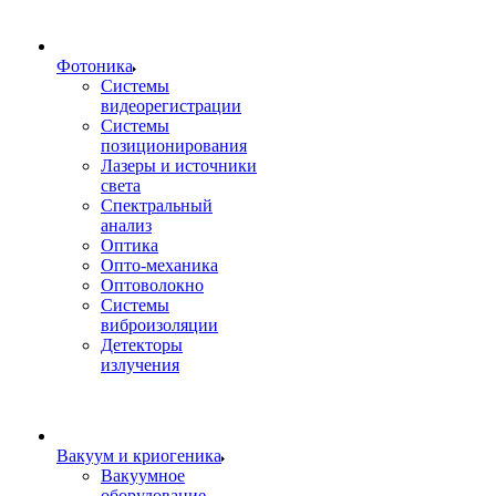
Фотоника
Cистемы
видеорегистрации
Системы
позиционирования
Лазеры и источники
света
Спектральный
анализ
Оптика
Опто-механика
Оптоволокно
Системы
виброизоляции
Детекторы
излучения
Вакуум и криогеника
Вакуумное
оборудование