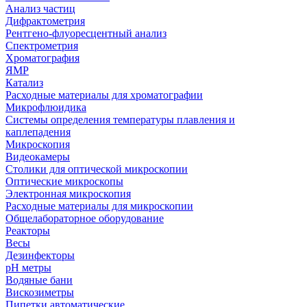
Анализ частиц
Дифрактометрия
Рентгено-флуоресцентный анализ
Спектрометрия
Хроматография
ЯМР
Катализ
Расходные материалы для хроматографии
Микрофлюидика
Системы определения температуры плавления и
каплепадения
Микроскопия
Видеокамеры
Столики для оптической микроскопии
Оптические микроскопы
Электронная микроскопия
Расходные материалы для микроскопии
Общелабораторное оборудование
Реакторы
Весы
Дезинфекторы
рН метры
Водяные бани
Вискозиметры
Пипетки автоматические