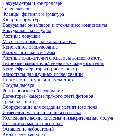
Вакуумметры и контроллеры
Течеискатели
Фланцы, фитинги и арматура
Запорная арматура
Вакуумные окна/двери и стеклянные компоненты
Вакуумные аксессуары
Азотные ловушки
Масс-спектрометры и анализаторы
Криогенное оборудование
Криомагнитные системы
Азотные ожижители/генераторы жидкого азота
Гелиевые ожижители/генераторы жидкого гелия
Криорефрежераторы (криоголовки)
Криостаты для научных исследований
Низкотемпературная термометрия
Сосуды дьюара
Рентгеновское оборудование
Детекторы / камеры прямого счета фотонов
Трекеры частиц
Оборудование для создания магнитного поля
Измерение магнитного поля и потока
Исследовательские системы и измерительные модули
Источники магнитного поля
Оснащение лабораторий
Аналитическая химия