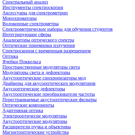
Спектральный анализ
Инструменты спектроскопии
Аксессуары для спектрометрии
Монохроматоры
Волоконные спектрометры
Спектрометрические наборы для обучения студентов
Интегрирующие сферы
Анализаторы оптического спектра
Оптические приемники излучения
Спектроскопия с временным разрешением
Оптика
Ячейки Поккельса
Пространственные модуляторы света
Модуляторы света и дефлекторы
Акустооптические синхронизаторы мод
Драйверы для акусооптических модуляторов
Акусооптические дефлекторы
Акустооптические преобразователи частоты
Перестраиваемые акустооптические фильтры
Оптические компоненты
Адаптивная оптика
Электрооптичесие модуляторы
Акустооптические модуляторы
Расширители пучка и объективы
Магнитооптические устройства