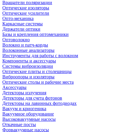
Вращатели поляризации
Оптические изоляторы
Оптические усилители
Опто-механика
Каркасные системы
Держатели оптики
Базы и крепления оптомеханики
Оптоволокно
Волокно и патч-корды
Волоконные анализаторы
Инструменты для работы с волокном
Компоненты и аксессуары
Системы виброизоляции
Оптические плиты и столешницы
Виброопоры и изоляторы
Оптические столы и рабочие места
Аксессуары
Детекторы излучения
Детекторы для счета фотонов
Детекторы на лавинных фотодиодах
Вакуум и криогеника
Вакуумное оборудование
Высоковакуумные насосы
Откачные посты
Форвакуумные насосы