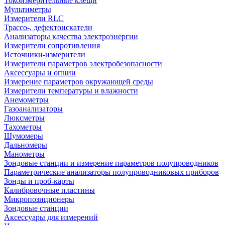
Токоизмерительные клещи
Мультиметры
Измерители RLC
Трассо-, дефектоискатели
Анализаторы качества электроэнергии
Измерители сопротивления
Источники-измерители
Измерители параметров электробезопасности
Аксессуары и опции
Измерение параметров окружающей среды
Измерители температуры и влажности
Анемометры
Газоанализаторы
Люксметры
Тахометры
Шумомеры
Дальномеры
Манометры
Зондовые станции и измерение параметров полупроводников
Параметрические анализаторы полупроводниковых приборов
Зонды и проб-карты
Калибровочные пластины
Микропозиционеры
Зондовые станции
Аксессуары для измерений