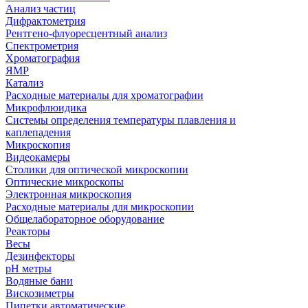
Анализ частиц
Дифрактометрия
Рентгено-флуоресцентный анализ
Спектрометрия
Хроматография
ЯМР
Катализ
Расходные материалы для хроматографии
Микрофлюидика
Системы определения температуры плавления и
каплепадения
Микроскопия
Видеокамеры
Столики для оптической микроскопии
Оптические микроскопы
Электронная микроскопия
Расходные материалы для микроскопии
Общелабораторное оборудование
Реакторы
Весы
Дезинфекторы
рН метры
Водяные бани
Вискозиметры
Пипетки автоматические