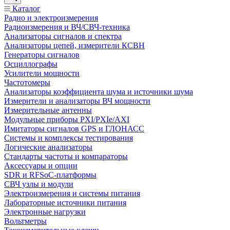
Каталог
Радио и электроизмерения
Радиоизмерения и ВЧ/СВЧ-техника
Анализаторы сигналов и спектра
Анализаторы цепей, измерители КСВН
Генераторы сигналов
Осциллографы
Усилители мощности
Частотомеры
Анализаторы коэффициента шума и источники шума
Измерители и анализаторы ВЧ мощности
Измерительные антенны
Модульные приборы PXI/PXIe/AXI
Имитаторы сигналов GPS и ГЛОНАСС
Системы и комплексы тестирования
Логические анализаторы
Стандарты частоты и компараторы
Аксессуары и опции
SDR и RFSoC‑платформы
СВЧ узлы и модули
Электроизмерения и системы питания
Лабораторные источники питания
Электронные нагрузки
Вольтметры