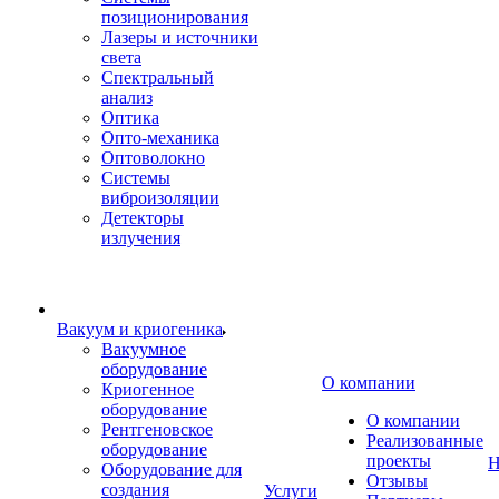
позиционирования
Лазеры и источники
света
Спектральный
анализ
Оптика
Опто-механика
Оптоволокно
Системы
виброизоляции
Детекторы
излучения
Вакуум и криогеника
Вакуумное
оборудование
О компании
Криогенное
оборудование
О компании
Рентгеновское
Реализованные
оборудование
проекты
Н
Оборудование для
Отзывы
создания
Услуги