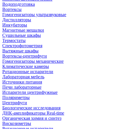
Водоподготовка
Вортексы
Гомогенизаторы ультразвуковые
Дистилляторы
Инкубаторы
Магнитные мешалки
Сушильные шкафы
Термостаты
Спектрофотометрия
Вытяжные шкафы
Вортексы-центрифуги
Гомогенизаторы механические
Климатические камеры
Ротационные испарители
Лабораторная мебель
Источники питания
Печи лабораторные
Испарители центрифужные
Поляриметры
Центрифуги
Биологические исследования
ДНК-амплификаторы Real-time
Органическая химия и синтез
Вискозиметры
Ротационные испарители