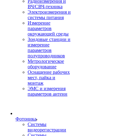
Радиоизмерения и
ВЧ/СВЧ-техника
Электроизмерения и
системы питания
Измерение
параметров
окружающей среды
Зондовые станции и
измерение
параметров
полупроводников
Метрологическое
оборудование
Оснащение рабочих
мест, пайка и
монтаж
ЭМС и измерения
параметров антенн
Фотоника
Cистемы
видеорегистрации
Системы