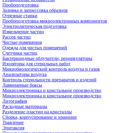
Пробоподготовка
Заливка и запрессовка образцов
Отрезные станки
Пробоподготовка микроэлектронных компонентов
Электролитическая подготовка
Измельчение частиц
Рассев частиц
Чистые помещения
Одежда для чистых помещений
Счетчики частиц
Бактерицидные облучатели, рециркуляторы
Изоляторы для стерильных работ
Микробиологический контроль воздуха и газов
Анализаторы воздуха
Контроль стерильности препаратов и изделий
Ламинарные боксы
Микроэлектроника и кристальное производство
Микроэлектроника и кристальное производство
Литография
Расходные материалы
Разделение пластин на кристаллы
Сборка, корпусирование и хранение
Травление
Эпитаксия