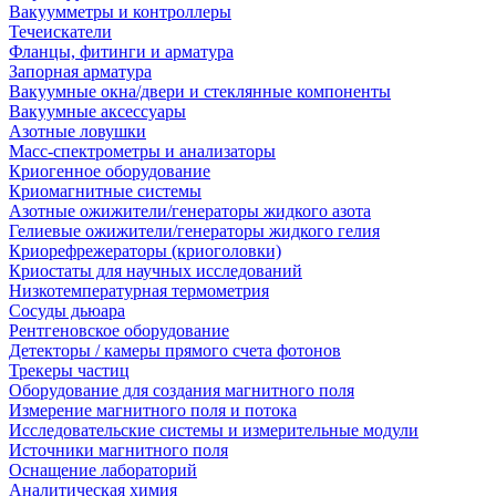
Вакуумметры и контроллеры
Течеискатели
Фланцы, фитинги и арматура
Запорная арматура
Вакуумные окна/двери и стеклянные компоненты
Вакуумные аксессуары
Азотные ловушки
Масс-спектрометры и анализаторы
Криогенное оборудование
Криомагнитные системы
Азотные ожижители/генераторы жидкого азота
Гелиевые ожижители/генераторы жидкого гелия
Криорефрежераторы (криоголовки)
Криостаты для научных исследований
Низкотемпературная термометрия
Сосуды дьюара
Рентгеновское оборудование
Детекторы / камеры прямого счета фотонов
Трекеры частиц
Оборудование для создания магнитного поля
Измерение магнитного поля и потока
Исследовательские системы и измерительные модули
Источники магнитного поля
Оснащение лабораторий
Аналитическая химия