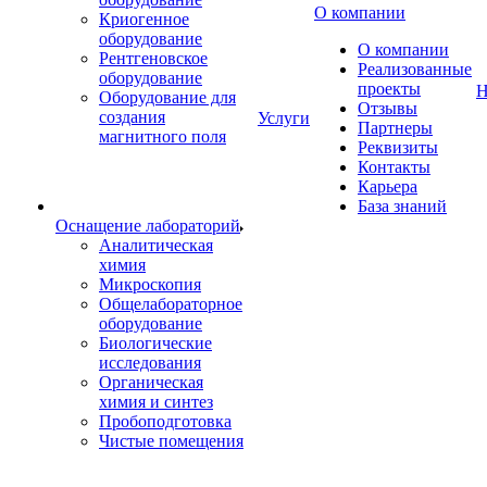
О компании
Криогенное
оборудование
О компании
Рентгеновское
Реализованные
оборудование
проекты
Н
Оборудование для
Отзывы
создания
Услуги
Партнеры
магнитного поля
Реквизиты
Контакты
Карьера
База знаний
Оснащение лабораторий
Аналитическая
химия
Микроскопия
Общелабораторное
оборудование
Биологические
исследования
Органическая
химия и синтез
Пробоподготовка
Чистые помещения