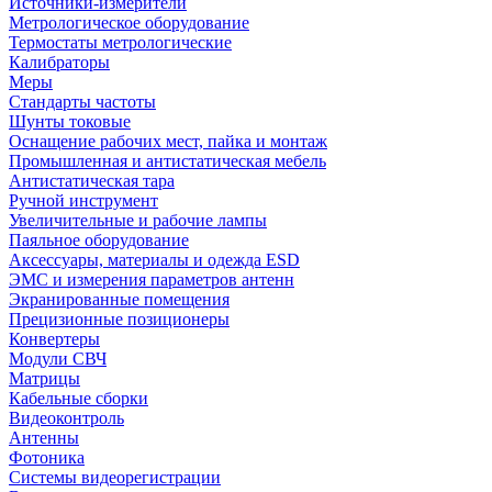
Источники-измерители
Метрологическое оборудование
Термостаты метрологические
Калибраторы
Меры
Стандарты частоты
Шунты токовые
Оснащение рабочих мест, пайка и монтаж
Промышленная и антистатическая мебель
Антистатическая тара
Ручной инструмент
Увеличительные и рабочие лампы
Паяльное оборудование
Аксессуары, материалы и одежда ESD
ЭМС и измерения параметров антенн
Экранированные помещения
Прецизионные позиционеры
Конвертеры
Модули СВЧ
Матрицы
Кабельные сборки
Видеоконтроль
Антенны
Фотоника
Cистемы видеорегистрации