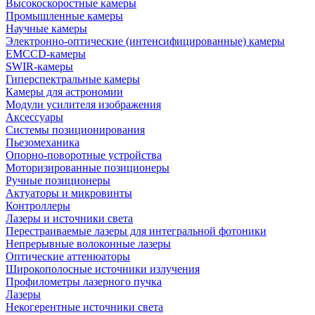
Высокоскоростные камеры
Промышленные камеры
Научные камеры
Электронно-оптические (интенсифицированные) камеры
EMCCD-камеры
SWIR-камеры
Гиперспектральные камеры
Камеры для астрономии
Модули усилителя изображения
Аксессуары
Системы позиционирования
Пьезомеханика
Опорно-поворотные устройства
Моторизированные позиционеры
Ручные позиционеры
Актуаторы и микровинты
Контроллеры
Лазеры и источники света
Перестраиваемые лазеры для интегральной фотоники
Непрерывные волоконные лазеры
Оптические аттенюаторы
Широкополосные источники излучения
Профилометры лазерного пучка
Лазеры
Некогерентные источники света