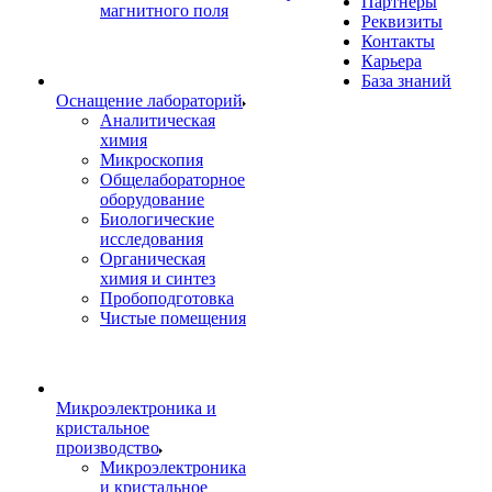
Партнеры
магнитного поля
Реквизиты
Контакты
Карьера
База знаний
Оснащение лабораторий
Аналитическая
химия
Микроскопия
Общелабораторное
оборудование
Биологические
исследования
Органическая
химия и синтез
Пробоподготовка
Чистые помещения
Микроэлектроника и
кристальное
производство
Микроэлектроника
и кристальное