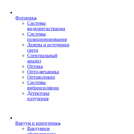
Фотоника
Cистемы
видеорегистрации
Системы
позиционирования
Лазеры и источники
света
Спектральный
анализ
Оптика
Опто-механика
Оптоволокно
Системы
виброизоляции
Детекторы
излучения
Вакуум и криогеника
Вакуумное
оборудование