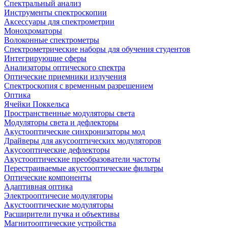
Спектральный анализ
Инструменты спектроскопии
Аксессуары для спектрометрии
Монохроматоры
Волоконные спектрометры
Спектрометрические наборы для обучения студентов
Интегрирующие сферы
Анализаторы оптического спектра
Оптические приемники излучения
Спектроскопия с временным разрешением
Оптика
Ячейки Поккельса
Пространственные модуляторы света
Модуляторы света и дефлекторы
Акустооптические синхронизаторы мод
Драйверы для акусооптических модуляторов
Акусооптические дефлекторы
Акустооптические преобразователи частоты
Перестраиваемые акустооптические фильтры
Оптические компоненты
Адаптивная оптика
Электрооптичесие модуляторы
Акустооптические модуляторы
Расширители пучка и объективы
Магнитооптические устройства