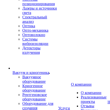
позиционирования
Лазеры и источники
света
Спектральный
анализ
Оптика
Опто-механика
Оптоволокно
Системы
виброизоляции
Детекторы
излучения
Вакуум и криогеника
Вакуумное
оборудование
О компании
Криогенное
оборудование
О компании
Рентгеновское
Реализованные
оборудование
проекты
Н
Оборудование для
Отзывы
создания
Услуги