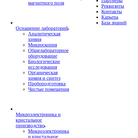
Партнеры
магнитного поля
Реквизиты
Контакты
Карьера
База знаний
Оснащение лабораторий
Аналитическая
химия
Микроскопия
Общелабораторное
оборудование
Биологические
исследования
Органическая
химия и синтез
Пробоподготовка
Чистые помещения
Микроэлектроника и
кристальное
производство
Микроэлектроника
и кристальное