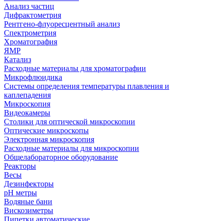
Анализ частиц
Дифрактометрия
Рентгено-флуоресцентный анализ
Спектрометрия
Хроматография
ЯМР
Катализ
Расходные материалы для хроматографии
Микрофлюидика
Системы определения температуры плавления и
каплепадения
Микроскопия
Видеокамеры
Столики для оптической микроскопии
Оптические микроскопы
Электронная микроскопия
Расходные материалы для микроскопии
Общелабораторное оборудование
Реакторы
Весы
Дезинфекторы
рН метры
Водяные бани
Вискозиметры
Пипетки автоматические