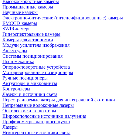
Высокоскоростные камеры
Промышленные камеры
Научные камеры
Электронно-оптические (интенсифицированные) камеры
EMCCD-камеры
SWIR-камеры
Гиперспектральные камеры
Камеры для астрономии
Модули усилителя изображения
Аксессуары
Системы позиционирования
Пьезомеханика
Опорно-поворотные устройства
Моторизированные позиционеры
Ручные позиционеры
Актуаторы и микровинты
Контроллеры
Лазеры и источники света
Перестраиваемые лазеры для интегральной фотоники
Непрерывные волоконные лазеры
Оптические аттенюаторы
Широкополосные источники излучения
Профилометры лазерного пучка
Лазеры
Некогерентные источники света