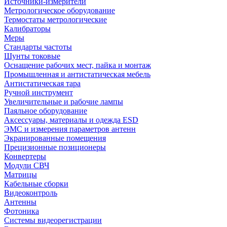
Источники-измерители
Метрологическое оборудование
Термостаты метрологические
Калибраторы
Меры
Стандарты частоты
Шунты токовые
Оснащение рабочих мест, пайка и монтаж
Промышленная и антистатическая мебель
Антистатическая тара
Ручной инструмент
Увеличительные и рабочие лампы
Паяльное оборудование
Аксессуары, материалы и одежда ESD
ЭМС и измерения параметров антенн
Экранированные помещения
Прецизионные позиционеры
Конвертеры
Модули СВЧ
Матрицы
Кабельные сборки
Видеоконтроль
Антенны
Фотоника
Cистемы видеорегистрации