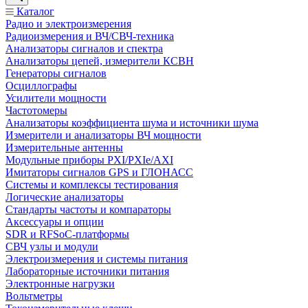
Каталог
Радио и электроизмерения
Радиоизмерения и ВЧ/СВЧ-техника
Анализаторы сигналов и спектра
Анализаторы цепей, измерители КСВН
Генераторы сигналов
Осциллографы
Усилители мощности
Частотомеры
Анализаторы коэффициента шума и источники шума
Измерители и анализаторы ВЧ мощности
Измерительные антенны
Модульные приборы PXI/PXIe/AXI
Имитаторы сигналов GPS и ГЛОНАСС
Системы и комплексы тестирования
Логические анализаторы
Стандарты частоты и компараторы
Аксессуары и опции
SDR и RFSoC‑платформы
СВЧ узлы и модули
Электроизмерения и системы питания
Лабораторные источники питания
Электронные нагрузки
Вольтметры