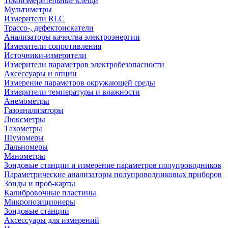
Токоизмерительные клещи
Мультиметры
Измерители RLC
Трассо-, дефектоискатели
Анализаторы качества электроэнергии
Измерители сопротивления
Источники-измерители
Измерители параметров электробезопасности
Аксессуары и опции
Измерение параметров окружающей среды
Измерители температуры и влажности
Анемометры
Газоанализаторы
Люксметры
Тахометры
Шумомеры
Дальномеры
Манометры
Зондовые станции и измерение параметров полупроводников
Параметрические анализаторы полупроводниковых приборов
Зонды и проб-карты
Калибровочные пластины
Микропозиционеры
Зондовые станции
Аксессуары для измерений