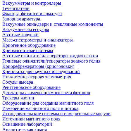
Вакуумметры и контроллеры
Течеискатели
Фланцы, фитинги и арматура
Запорная арматура
Вакуумные окна/двери и стеклянные компоненты
Вакуумные аксессуары
Азотные ловушки
Масс-спектрометры и анализаторы
Криогенное оборудование
Криомагнитные системы
Азотные ожижители/генераторы жидкого азота
Гелиевые ожижители/генераторы жидкого гелия
Криорефрежераторы (криоголовки)
Криостаты для научных исследований
Низкотемпературная термометрия
Сосуды дьюара
Рентгеновское оборудование
Детекторы / камеры прямого счета фотонов
Трекеры частиц
Оборудование для создания магнитного поля
Измерение магнитного поля и потока
Исследовательские системы и измерительные модули
Источники магнитного поля
Оснащение лабораторий
Аналитическая химия