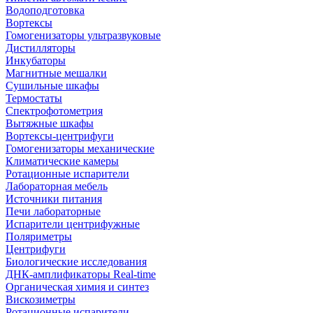
Водоподготовка
Вортексы
Гомогенизаторы ультразвуковые
Дистилляторы
Инкубаторы
Магнитные мешалки
Сушильные шкафы
Термостаты
Спектрофотометрия
Вытяжные шкафы
Вортексы-центрифуги
Гомогенизаторы механические
Климатические камеры
Ротационные испарители
Лабораторная мебель
Источники питания
Печи лабораторные
Испарители центрифужные
Поляриметры
Центрифуги
Биологические исследования
ДНК-амплификаторы Real-time
Органическая химия и синтез
Вискозиметры
Ротационные испарители