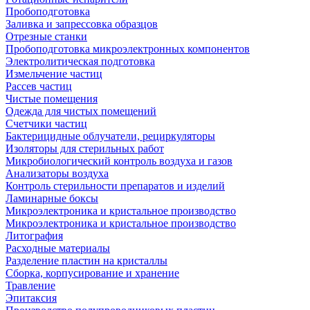
Пробоподготовка
Заливка и запрессовка образцов
Отрезные станки
Пробоподготовка микроэлектронных компонентов
Электролитическая подготовка
Измельчение частиц
Рассев частиц
Чистые помещения
Одежда для чистых помещений
Счетчики частиц
Бактерицидные облучатели, рециркуляторы
Изоляторы для стерильных работ
Микробиологический контроль воздуха и газов
Анализаторы воздуха
Контроль стерильности препаратов и изделий
Ламинарные боксы
Микроэлектроника и кристальное производство
Микроэлектроника и кристальное производство
Литография
Расходные материалы
Разделение пластин на кристаллы
Сборка, корпусирование и хранение
Травление
Эпитаксия