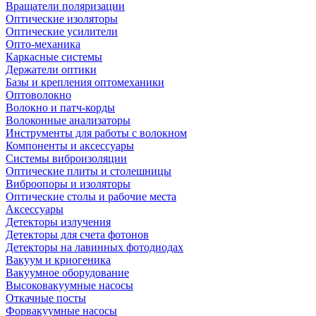
Вращатели поляризации
Оптические изоляторы
Оптические усилители
Опто-механика
Каркасные системы
Держатели оптики
Базы и крепления оптомеханики
Оптоволокно
Волокно и патч-корды
Волоконные анализаторы
Инструменты для работы с волокном
Компоненты и аксессуары
Системы виброизоляции
Оптические плиты и столешницы
Виброопоры и изоляторы
Оптические столы и рабочие места
Аксессуары
Детекторы излучения
Детекторы для счета фотонов
Детекторы на лавинных фотодиодах
Вакуум и криогеника
Вакуумное оборудование
Высоковакуумные насосы
Откачные посты
Форвакуумные насосы