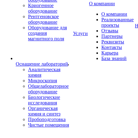
О компании
Криогенное
оборудование
О компании
Рентгеновское
Реализованные
оборудование
проекты
Н
Оборудование для
Отзывы
создания
Услуги
Партнеры
магнитного поля
Реквизиты
Контакты
Карьера
База знаний
Оснащение лабораторий
Аналитическая
химия
Микроскопия
Общелабораторное
оборудование
Биологические
исследования
Органическая
химия и синтез
Пробоподготовка
Чистые помещения