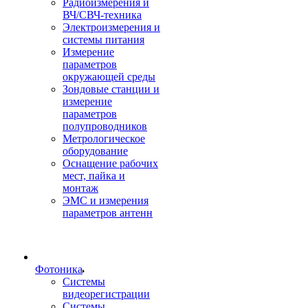
Радиоизмерения и
ВЧ/СВЧ-техника
Электроизмерения и
системы питания
Измерение
параметров
окружающей среды
Зондовые станции и
измерение
параметров
полупроводников
Метрологическое
оборудование
Оснащение рабочих
мест, пайка и
монтаж
ЭМС и измерения
параметров антенн
Фотоника
Cистемы
видеорегистрации
Системы