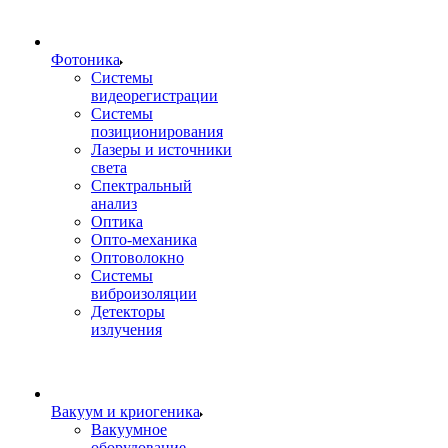
Фотоника
Cистемы
видеорегистрации
Системы
позиционирования
Лазеры и источники
света
Спектральный
анализ
Оптика
Опто-механика
Оптоволокно
Системы
виброизоляции
Детекторы
излучения
Вакуум и криогеника
Вакуумное
оборудование