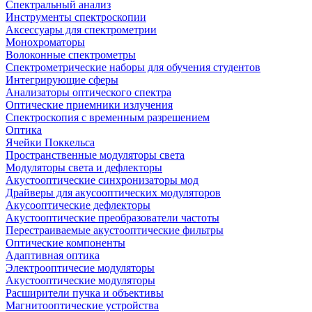
Спектральный анализ
Инструменты спектроскопии
Аксессуары для спектрометрии
Монохроматоры
Волоконные спектрометры
Спектрометрические наборы для обучения студентов
Интегрирующие сферы
Анализаторы оптического спектра
Оптические приемники излучения
Спектроскопия с временным разрешением
Оптика
Ячейки Поккельса
Пространственные модуляторы света
Модуляторы света и дефлекторы
Акустооптические синхронизаторы мод
Драйверы для акусооптических модуляторов
Акусооптические дефлекторы
Акустооптические преобразователи частоты
Перестраиваемые акустооптические фильтры
Оптические компоненты
Адаптивная оптика
Электрооптичесие модуляторы
Акустооптические модуляторы
Расширители пучка и объективы
Магнитооптические устройства