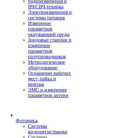
Радиоизмерения и
ВЧ/СВЧ-техника
Электроизмерения и
системы питания
Измерение
параметров
окружающей среды
Зондовые станции и
измерение
параметров
полупроводников
Метрологическое
оборудование
Оснащение рабочих
мест, пайка и
монтаж
ЭМС и измерения
параметров антенн
Фотоника
Cистемы
видеорегистрации
Системы