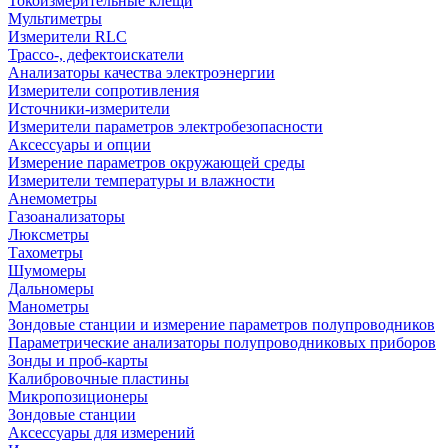
Токоизмерительные клещи
Мультиметры
Измерители RLC
Трассо-, дефектоискатели
Анализаторы качества электроэнергии
Измерители сопротивления
Источники-измерители
Измерители параметров электробезопасности
Аксессуары и опции
Измерение параметров окружающей среды
Измерители температуры и влажности
Анемометры
Газоанализаторы
Люксметры
Тахометры
Шумомеры
Дальномеры
Манометры
Зондовые станции и измерение параметров полупроводников
Параметрические анализаторы полупроводниковых приборов
Зонды и проб-карты
Калибровочные пластины
Микропозиционеры
Зондовые станции
Аксессуары для измерений