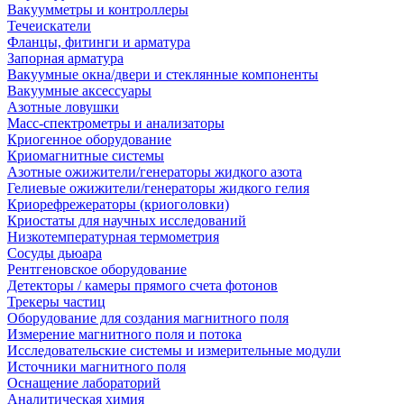
Вакуумметры и контроллеры
Течеискатели
Фланцы, фитинги и арматура
Запорная арматура
Вакуумные окна/двери и стеклянные компоненты
Вакуумные аксессуары
Азотные ловушки
Масс-спектрометры и анализаторы
Криогенное оборудование
Криомагнитные системы
Азотные ожижители/генераторы жидкого азота
Гелиевые ожижители/генераторы жидкого гелия
Криорефрежераторы (криоголовки)
Криостаты для научных исследований
Низкотемпературная термометрия
Сосуды дьюара
Рентгеновское оборудование
Детекторы / камеры прямого счета фотонов
Трекеры частиц
Оборудование для создания магнитного поля
Измерение магнитного поля и потока
Исследовательские системы и измерительные модули
Источники магнитного поля
Оснащение лабораторий
Аналитическая химия