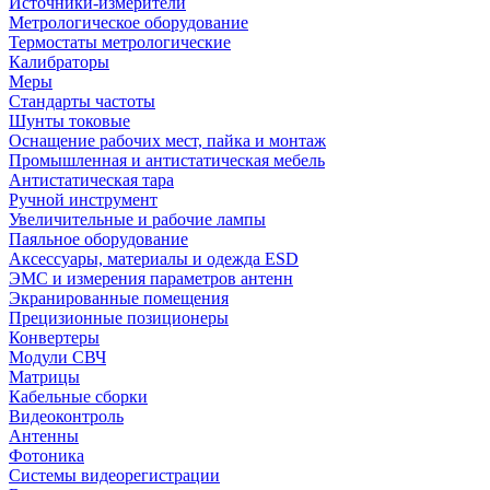
Источники-измерители
Метрологическое оборудование
Термостаты метрологические
Калибраторы
Меры
Стандарты частоты
Шунты токовые
Оснащение рабочих мест, пайка и монтаж
Промышленная и антистатическая мебель
Антистатическая тара
Ручной инструмент
Увеличительные и рабочие лампы
Паяльное оборудование
Аксессуары, материалы и одежда ESD
ЭМС и измерения параметров антенн
Экранированные помещения
Прецизионные позиционеры
Конвертеры
Модули СВЧ
Матрицы
Кабельные сборки
Видеоконтроль
Антенны
Фотоника
Cистемы видеорегистрации