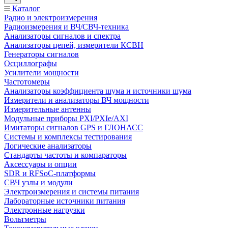
Каталог
Радио и электроизмерения
Радиоизмерения и ВЧ/СВЧ-техника
Анализаторы сигналов и спектра
Анализаторы цепей, измерители КСВН
Генераторы сигналов
Осциллографы
Усилители мощности
Частотомеры
Анализаторы коэффициента шума и источники шума
Измерители и анализаторы ВЧ мощности
Измерительные антенны
Модульные приборы PXI/PXIe/AXI
Имитаторы сигналов GPS и ГЛОНАСС
Системы и комплексы тестирования
Логические анализаторы
Стандарты частоты и компараторы
Аксессуары и опции
SDR и RFSoC‑платформы
СВЧ узлы и модули
Электроизмерения и системы питания
Лабораторные источники питания
Электронные нагрузки
Вольтметры