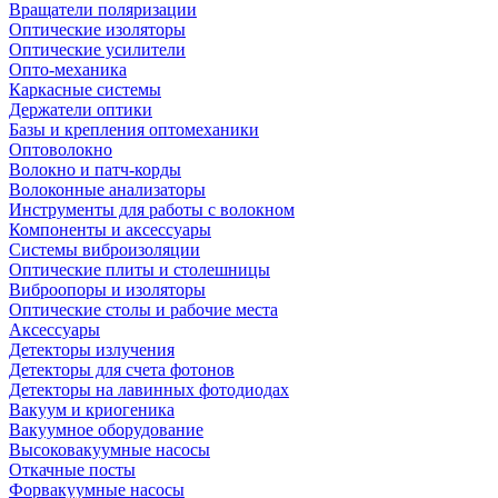
Вращатели поляризации
Оптические изоляторы
Оптические усилители
Опто-механика
Каркасные системы
Держатели оптики
Базы и крепления оптомеханики
Оптоволокно
Волокно и патч-корды
Волоконные анализаторы
Инструменты для работы с волокном
Компоненты и аксессуары
Системы виброизоляции
Оптические плиты и столешницы
Виброопоры и изоляторы
Оптические столы и рабочие места
Аксессуары
Детекторы излучения
Детекторы для счета фотонов
Детекторы на лавинных фотодиодах
Вакуум и криогеника
Вакуумное оборудование
Высоковакуумные насосы
Откачные посты
Форвакуумные насосы