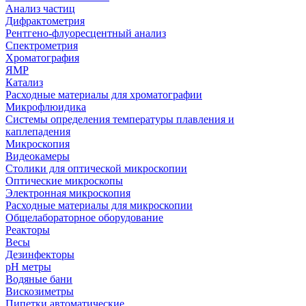
Анализ частиц
Дифрактометрия
Рентгено-флуоресцентный анализ
Спектрометрия
Хроматография
ЯМР
Катализ
Расходные материалы для хроматографии
Микрофлюидика
Системы определения температуры плавления и
каплепадения
Микроскопия
Видеокамеры
Столики для оптической микроскопии
Оптические микроскопы
Электронная микроскопия
Расходные материалы для микроскопии
Общелабораторное оборудование
Реакторы
Весы
Дезинфекторы
рН метры
Водяные бани
Вискозиметры
Пипетки автоматические