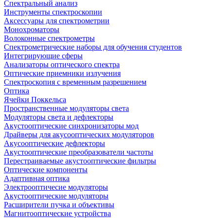
Спектральный анализ
Инструменты спектроскопии
Аксессуары для спектрометрии
Монохроматоры
Волоконные спектрометры
Спектрометрические наборы для обучения студентов
Интегрирующие сферы
Анализаторы оптического спектра
Оптические приемники излучения
Спектроскопия с временным разрешением
Оптика
Ячейки Поккельса
Пространственные модуляторы света
Модуляторы света и дефлекторы
Акустооптические синхронизаторы мод
Драйверы для акусооптических модуляторов
Акусооптические дефлекторы
Акустооптические преобразователи частоты
Перестраиваемые акустооптические фильтры
Оптические компоненты
Адаптивная оптика
Электрооптичесие модуляторы
Акустооптические модуляторы
Расширители пучка и объективы
Магнитооптические устройства