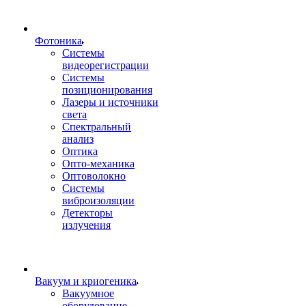
Фотоника
Cистемы
видеорегистрации
Системы
позиционирования
Лазеры и источники
света
Спектральный
анализ
Оптика
Опто-механика
Оптоволокно
Системы
виброизоляции
Детекторы
излучения
Вакуум и криогеника
Вакуумное
оборудование