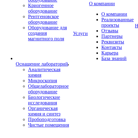
О компании
Криогенное
оборудование
О компании
Рентгеновское
Реализованные
оборудование
проекты
Н
Оборудование для
Отзывы
создания
Услуги
Партнеры
магнитного поля
Реквизиты
Контакты
Карьера
База знаний
Оснащение лабораторий
Аналитическая
химия
Микроскопия
Общелабораторное
оборудование
Биологические
исследования
Органическая
химия и синтез
Пробоподготовка
Чистые помещения