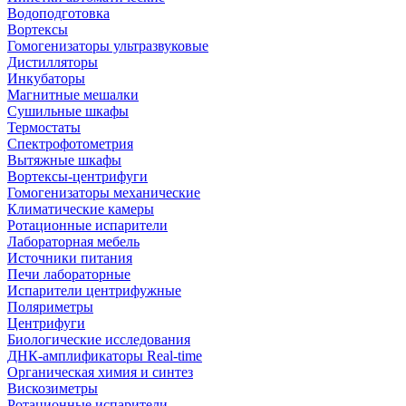
Водоподготовка
Вортексы
Гомогенизаторы ультразвуковые
Дистилляторы
Инкубаторы
Магнитные мешалки
Сушильные шкафы
Термостаты
Спектрофотометрия
Вытяжные шкафы
Вортексы-центрифуги
Гомогенизаторы механические
Климатические камеры
Ротационные испарители
Лабораторная мебель
Источники питания
Печи лабораторные
Испарители центрифужные
Поляриметры
Центрифуги
Биологические исследования
ДНК-амплификаторы Real-time
Органическая химия и синтез
Вискозиметры
Ротационные испарители