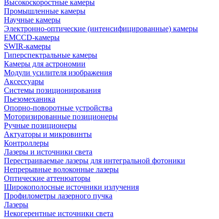
Высокоскоростные камеры
Промышленные камеры
Научные камеры
Электронно-оптические (интенсифицированные) камеры
EMCCD-камеры
SWIR-камеры
Гиперспектральные камеры
Камеры для астрономии
Модули усилителя изображения
Аксессуары
Системы позиционирования
Пьезомеханика
Опорно-поворотные устройства
Моторизированные позиционеры
Ручные позиционеры
Актуаторы и микровинты
Контроллеры
Лазеры и источники света
Перестраиваемые лазеры для интегральной фотоники
Непрерывные волоконные лазеры
Оптические аттенюаторы
Широкополосные источники излучения
Профилометры лазерного пучка
Лазеры
Некогерентные источники света