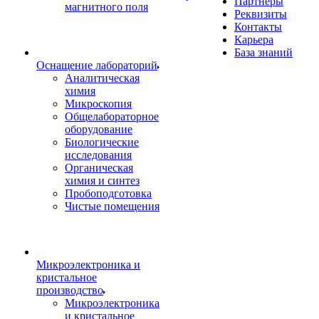
Партнеры
магнитного поля
Реквизиты
Контакты
Карьера
База знаний
Оснащение лабораторий
Аналитическая
химия
Микроскопия
Общелабораторное
оборудование
Биологические
исследования
Органическая
химия и синтез
Пробоподготовка
Чистые помещения
Микроэлектроника и
кристальное
производство
Микроэлектроника
и кристальное