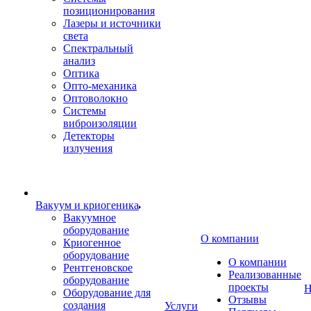
позиционирования
Лазеры и источники
света
Спектральный
анализ
Оптика
Опто-механика
Оптоволокно
Системы
виброизоляции
Детекторы
излучения
Вакуум и криогеника
Вакуумное
оборудование
О компании
Криогенное
оборудование
О компании
Рентгеновское
Реализованные
оборудование
проекты
Н
Оборудование для
Отзывы
создания
Услуги