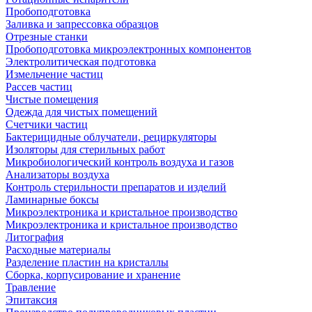
Пробоподготовка
Заливка и запрессовка образцов
Отрезные станки
Пробоподготовка микроэлектронных компонентов
Электролитическая подготовка
Измельчение частиц
Рассев частиц
Чистые помещения
Одежда для чистых помещений
Счетчики частиц
Бактерицидные облучатели, рециркуляторы
Изоляторы для стерильных работ
Микробиологический контроль воздуха и газов
Анализаторы воздуха
Контроль стерильности препаратов и изделий
Ламинарные боксы
Микроэлектроника и кристальное производство
Микроэлектроника и кристальное производство
Литография
Расходные материалы
Разделение пластин на кристаллы
Сборка, корпусирование и хранение
Травление
Эпитаксия