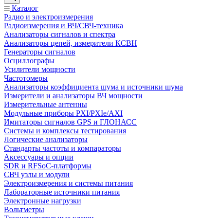
Каталог
Радио и электроизмерения
Радиоизмерения и ВЧ/СВЧ-техника
Анализаторы сигналов и спектра
Анализаторы цепей, измерители КСВН
Генераторы сигналов
Осциллографы
Усилители мощности
Частотомеры
Анализаторы коэффициента шума и источники шума
Измерители и анализаторы ВЧ мощности
Измерительные антенны
Модульные приборы PXI/PXIe/AXI
Имитаторы сигналов GPS и ГЛОНАСС
Системы и комплексы тестирования
Логические анализаторы
Стандарты частоты и компараторы
Аксессуары и опции
SDR и RFSoC‑платформы
СВЧ узлы и модули
Электроизмерения и системы питания
Лабораторные источники питания
Электронные нагрузки
Вольтметры