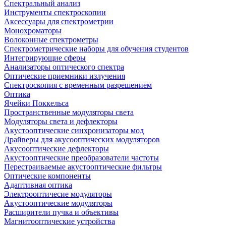
Спектральный анализ
Инструменты спектроскопии
Аксессуары для спектрометрии
Монохроматоры
Волоконные спектрометры
Спектрометрические наборы для обучения студентов
Интегрирующие сферы
Анализаторы оптического спектра
Оптические приемники излучения
Спектроскопия с временным разрешением
Оптика
Ячейки Поккельса
Пространственные модуляторы света
Модуляторы света и дефлекторы
Акустооптические синхронизаторы мод
Драйверы для акусооптических модуляторов
Акусооптические дефлекторы
Акустооптические преобразователи частоты
Перестраиваемые акустооптические фильтры
Оптические компоненты
Адаптивная оптика
Электрооптичесие модуляторы
Акустооптические модуляторы
Расширители пучка и объективы
Магнитооптические устройства