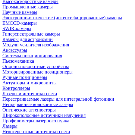
Высокоскоростные камеры
Промышленные камеры
Научные камеры
Электронно-оптические (интенсифицированные) камеры
EMCCD-камеры
SWIR-камеры
Гиперспектральные камеры
Камеры для астрономии
Модули усилителя изображения
Аксессуары
Системы позиционирования
Пьезомеханика
Опорно-поворотные устройства
Моторизированные позиционеры
Ручные позиционеры
Актуаторы и микровинты
Контроллеры
Лазеры и источники света
Перестраиваемые лазеры для интегральной фотоники
Непрерывные волоконные лазеры
Оптические аттенюаторы
Широкополосные источники излучения
Профилометры лазерного пучка
Лазеры
Некогерентные источники света