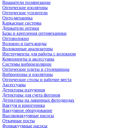
Вращатели поляризации
Оптические изоляторы
Оптические усилители
Опто-механика
Каркасные системы
Держатели оптики
Базы и крепления оптомеханики
Оптоволокно
Волокно и патч-корды
Волоконные анализаторы
Инструменты для работы с волокном
Компоненты и аксессуары
Системы виброизоляции
Оптические плиты и столешницы
Виброопоры и изоляторы
Оптические столы и рабочие места
Аксессуары
Детекторы излучения
Детекторы для счета фотонов
Детекторы на лавинных фотодиодах
Вакуум и криогеника
Вакуумное оборудование
Высоковакуумные насосы
Откачные посты
Форвакуумные насосы