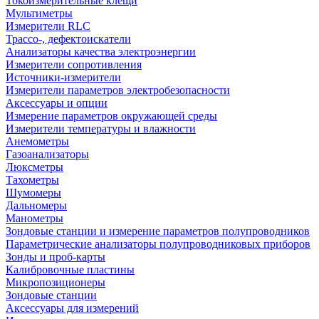
Токоизмерительные клещи
Мультиметры
Измерители RLC
Трассо-, дефектоискатели
Анализаторы качества электроэнергии
Измерители сопротивления
Источники-измерители
Измерители параметров электробезопасности
Аксессуары и опции
Измерение параметров окружающей среды
Измерители температуры и влажности
Анемометры
Газоанализаторы
Люксметры
Тахометры
Шумомеры
Дальномеры
Манометры
Зондовые станции и измерение параметров полупроводников
Параметрические анализаторы полупроводниковых приборов
Зонды и проб-карты
Калибровочные пластины
Микропозиционеры
Зондовые станции
Аксессуары для измерений