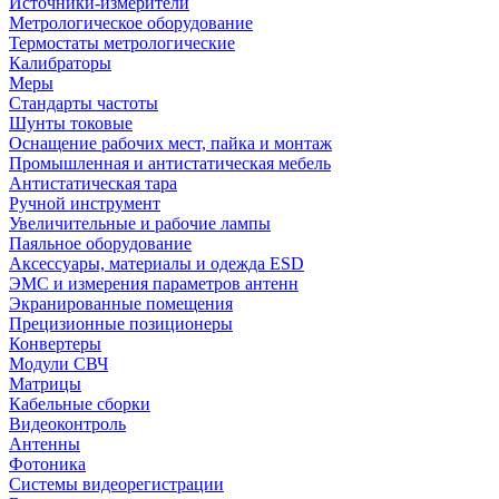
Источники-измерители
Метрологическое оборудование
Термостаты метрологические
Калибраторы
Меры
Стандарты частоты
Шунты токовые
Оснащение рабочих мест, пайка и монтаж
Промышленная и антистатическая мебель
Антистатическая тара
Ручной инструмент
Увеличительные и рабочие лампы
Паяльное оборудование
Аксессуары, материалы и одежда ESD
ЭМС и измерения параметров антенн
Экранированные помещения
Прецизионные позиционеры
Конвертеры
Модули СВЧ
Матрицы
Кабельные сборки
Видеоконтроль
Антенны
Фотоника
Cистемы видеорегистрации