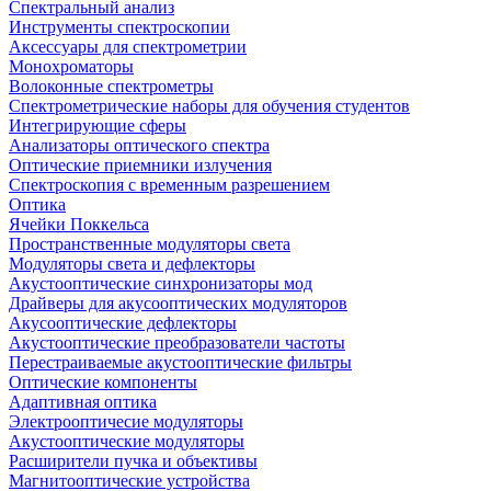
Спектральный анализ
Инструменты спектроскопии
Аксессуары для спектрометрии
Монохроматоры
Волоконные спектрометры
Спектрометрические наборы для обучения студентов
Интегрирующие сферы
Анализаторы оптического спектра
Оптические приемники излучения
Спектроскопия с временным разрешением
Оптика
Ячейки Поккельса
Пространственные модуляторы света
Модуляторы света и дефлекторы
Акустооптические синхронизаторы мод
Драйверы для акусооптических модуляторов
Акусооптические дефлекторы
Акустооптические преобразователи частоты
Перестраиваемые акустооптические фильтры
Оптические компоненты
Адаптивная оптика
Электрооптичесие модуляторы
Акустооптические модуляторы
Расширители пучка и объективы
Магнитооптические устройства