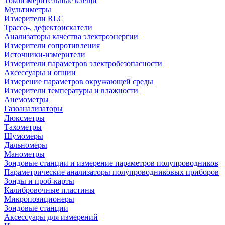
Токоизмерительные клещи
Мультиметры
Измерители RLC
Трассо-, дефектоискатели
Анализаторы качества электроэнергии
Измерители сопротивления
Источники-измерители
Измерители параметров электробезопасности
Аксессуары и опции
Измерение параметров окружающей среды
Измерители температуры и влажности
Анемометры
Газоанализаторы
Люксметры
Тахометры
Шумомеры
Дальномеры
Манометры
Зондовые станции и измерение параметров полупроводников
Параметрические анализаторы полупроводниковых приборов
Зонды и проб-карты
Калибровочные пластины
Микропозиционеры
Зондовые станции
Аксессуары для измерений