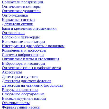
Вращатели поляризации
Оптические изоляторы
Оптические усилители
Опто-механика
Каркасные системы
Держатели оптики
Базы и крепления оптомеханики
Оптоволокно
Волокно и патч-корды
Волоконные анализаторы
Инструменты для работы с волокном
Компоненты и аксессуары
Системы виброизоляции
Оптические плиты и столешницы
Виброопоры и изоляторы
Оптические столы и рабочие места
Аксессуары
Детекторы излучения
Детекторы для счета фотонов
Детекторы на лавинных фотодиодах
Вакуум и криогеника
Вакуумное оборудование
Высоковакуумные насосы
Откачные посты
Форвакуумные насосы