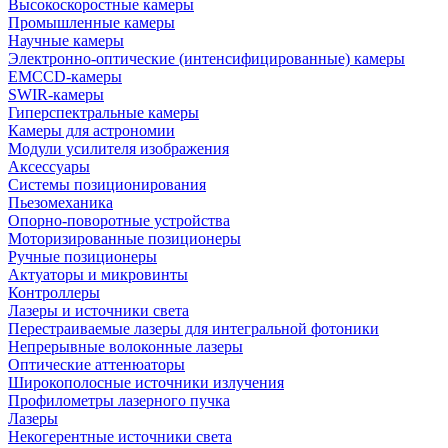
Высокоскоростные камеры
Промышленные камеры
Научные камеры
Электронно-оптические (интенсифицированные) камеры
EMCCD-камеры
SWIR-камеры
Гиперспектральные камеры
Камеры для астрономии
Модули усилителя изображения
Аксессуары
Системы позиционирования
Пьезомеханика
Опорно-поворотные устройства
Моторизированные позиционеры
Ручные позиционеры
Актуаторы и микровинты
Контроллеры
Лазеры и источники света
Перестраиваемые лазеры для интегральной фотоники
Непрерывные волоконные лазеры
Оптические аттенюаторы
Широкополосные источники излучения
Профилометры лазерного пучка
Лазеры
Некогерентные источники света