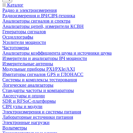
Каталог
Радио и электроизмерения
Радиоизмерения и ВЧ/СВЧ-техника
Анализаторы сигналов и спектра
Анализаторы цепей, измерители КСВН
Генераторы сигналов
Осциллографы
Усилители мощности
Частотомеры
Анализаторы коэффициента шума и источники шума
Измерители и анализаторы ВЧ мощности
Измерительные антенны
Модульные приборы PXI/PXIe/AXI
Имитаторы сигналов GPS и ГЛОНАСС
Системы и комплексы тестирования
Логические анализаторы
Стандарты частоты и компараторы
Аксессуары и опции
SDR и RFSoC‑платформы
СВЧ узлы и модули
Электроизмерения и системы питания
Лабораторные источники питания
Электронные нагрузки
Вольтметры