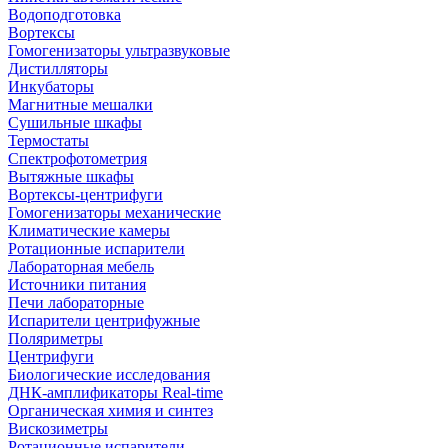
Водоподготовка
Вортексы
Гомогенизаторы ультразвуковые
Дистилляторы
Инкубаторы
Магнитные мешалки
Сушильные шкафы
Термостаты
Спектрофотометрия
Вытяжные шкафы
Вортексы-центрифуги
Гомогенизаторы механические
Климатические камеры
Ротационные испарители
Лабораторная мебель
Источники питания
Печи лабораторные
Испарители центрифужные
Поляриметры
Центрифуги
Биологические исследования
ДНК-амплификаторы Real-time
Органическая химия и синтез
Вискозиметры
Ротационные испарители