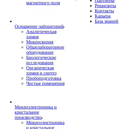
Партнеры
магнитного поля
Реквизиты
Контакты
Карьера
База знаний
Оснащение лабораторий
Аналитическая
химия
Микроскопия
Общелабораторное
оборудование
Биологические
исследования
Органическая
химия и синтез
Пробоподготовка
Чистые помещения
Микроэлектроника и
кристальное
производство
Микроэлектроника
и кристальное