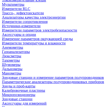
Токоизмерительные клещи
Мультиметры
Измерители RLC
Трассо-, дефектоискатели
Анализаторы качества электроэнергии
Измерители сопротивления
Источники-измерители
Измерители параметров электробезопасности
Аксессуары и опции
Измерение параметров окружающей среды
Измерители температуры и влажности
Анемометры
Газоанализаторы
Люксметры
Тахометры
Шумомеры
Дальномеры
Манометры
Зондовые станции и измерение параметров полупроводников
Параметрические анализаторы полупроводниковых приборов
Зонды и проб-карты
Калибровочные пластины
Микропозиционеры
Зондовые станции
Аксессуары для измерений