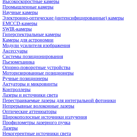
Высокоскоростные камеры
Промышленные камеры
Научные камеры
Электронно-оптические (интенсифицированные) камеры
EMCCD-камеры
SWIR-камеры
Гиперспектральные камеры
Камеры для астрономии
Модули усилителя изображения
Аксессуары
Системы позиционирования
Пьезомеханика
Опорно-поворотные устройства
Моторизированные позиционеры
Ручные позиционеры
Актуаторы и микровинты
Контроллеры
Лазеры и источники света
Перестраиваемые лазеры для интегральной фотоники
Непрерывные волоконные лазеры
Оптические аттенюаторы
Широкополосные источники излучения
Профилометры лазерного пучка
Лазеры
Некогерентные источники света