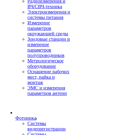
Радиоизмерения и
ВЧ/СВЧ-техника
Электроизмерения и
системы питания
Измерение
параметров
окружающей среды
Зондовые станции и
измерение
параметров
полупроводников
Метрологическое
оборудование
Оснащение рабочих
мест, пайка и
монтаж
ЭМС и измерения
параметров антенн
Фотоника
Cистемы
видеорегистрации
Системы