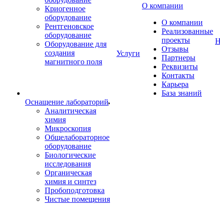
О компании
Криогенное
оборудование
О компании
Рентгеновское
Реализованные
оборудование
проекты
Н
Оборудование для
Отзывы
создания
Услуги
Партнеры
магнитного поля
Реквизиты
Контакты
Карьера
База знаний
Оснащение лабораторий
Аналитическая
химия
Микроскопия
Общелабораторное
оборудование
Биологические
исследования
Органическая
химия и синтез
Пробоподготовка
Чистые помещения