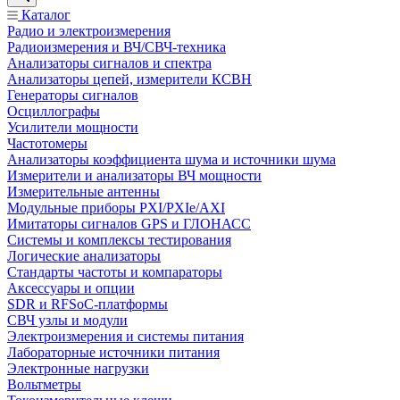
Каталог
Радио и электроизмерения
Радиоизмерения и ВЧ/СВЧ-техника
Анализаторы сигналов и спектра
Анализаторы цепей, измерители КСВН
Генераторы сигналов
Осциллографы
Усилители мощности
Частотомеры
Анализаторы коэффициента шума и источники шума
Измерители и анализаторы ВЧ мощности
Измерительные антенны
Модульные приборы PXI/PXIe/AXI
Имитаторы сигналов GPS и ГЛОНАСС
Системы и комплексы тестирования
Логические анализаторы
Стандарты частоты и компараторы
Аксессуары и опции
SDR и RFSoC‑платформы
СВЧ узлы и модули
Электроизмерения и системы питания
Лабораторные источники питания
Электронные нагрузки
Вольтметры