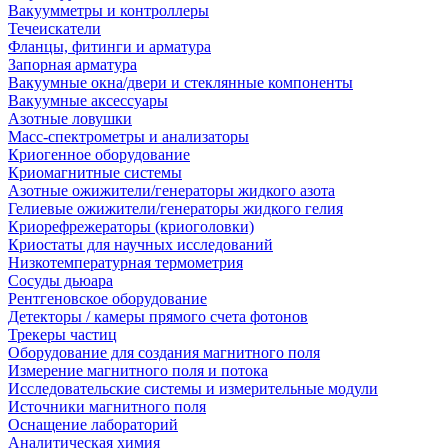
Вакуумметры и контроллеры
Течеискатели
Фланцы, фитинги и арматура
Запорная арматура
Вакуумные окна/двери и стеклянные компоненты
Вакуумные аксессуары
Азотные ловушки
Масс-спектрометры и анализаторы
Криогенное оборудование
Криомагнитные системы
Азотные ожижители/генераторы жидкого азота
Гелиевые ожижители/генераторы жидкого гелия
Криорефрежераторы (криоголовки)
Криостаты для научных исследований
Низкотемпературная термометрия
Сосуды дьюара
Рентгеновское оборудование
Детекторы / камеры прямого счета фотонов
Трекеры частиц
Оборудование для создания магнитного поля
Измерение магнитного поля и потока
Исследовательские системы и измерительные модули
Источники магнитного поля
Оснащение лабораторий
Аналитическая химия