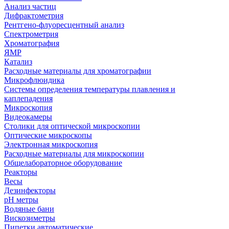
Анализ частиц
Дифрактометрия
Рентгено-флуоресцентный анализ
Спектрометрия
Хроматография
ЯМР
Катализ
Расходные материалы для хроматографии
Микрофлюидика
Системы определения температуры плавления и
каплепадения
Микроскопия
Видеокамеры
Столики для оптической микроскопии
Оптические микроскопы
Электронная микроскопия
Расходные материалы для микроскопии
Общелабораторное оборудование
Реакторы
Весы
Дезинфекторы
рН метры
Водяные бани
Вискозиметры
Пипетки автоматические