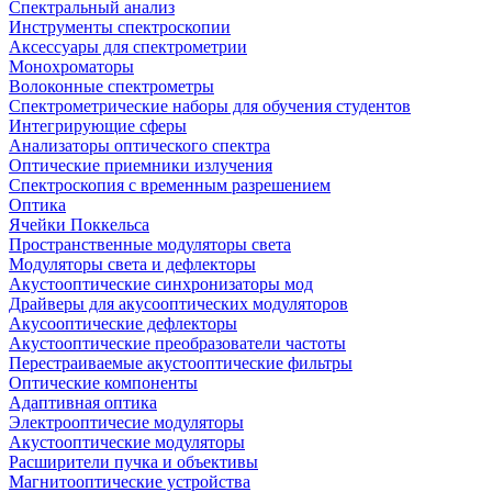
Спектральный анализ
Инструменты спектроскопии
Аксессуары для спектрометрии
Монохроматоры
Волоконные спектрометры
Спектрометрические наборы для обучения студентов
Интегрирующие сферы
Анализаторы оптического спектра
Оптические приемники излучения
Спектроскопия с временным разрешением
Оптика
Ячейки Поккельса
Пространственные модуляторы света
Модуляторы света и дефлекторы
Акустооптические синхронизаторы мод
Драйверы для акусооптических модуляторов
Акусооптические дефлекторы
Акустооптические преобразователи частоты
Перестраиваемые акустооптические фильтры
Оптические компоненты
Адаптивная оптика
Электрооптичесие модуляторы
Акустооптические модуляторы
Расширители пучка и объективы
Магнитооптические устройства