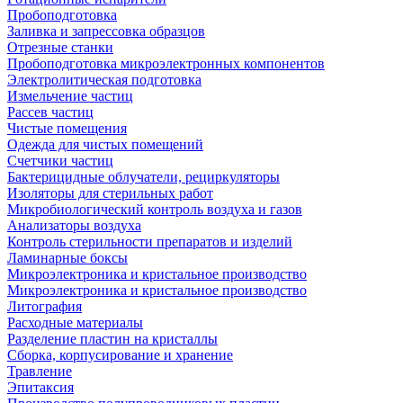
Пробоподготовка
Заливка и запрессовка образцов
Отрезные станки
Пробоподготовка микроэлектронных компонентов
Электролитическая подготовка
Измельчение частиц
Рассев частиц
Чистые помещения
Одежда для чистых помещений
Счетчики частиц
Бактерицидные облучатели, рециркуляторы
Изоляторы для стерильных работ
Микробиологический контроль воздуха и газов
Анализаторы воздуха
Контроль стерильности препаратов и изделий
Ламинарные боксы
Микроэлектроника и кристальное производство
Микроэлектроника и кристальное производство
Литография
Расходные материалы
Разделение пластин на кристаллы
Сборка, корпусирование и хранение
Травление
Эпитаксия