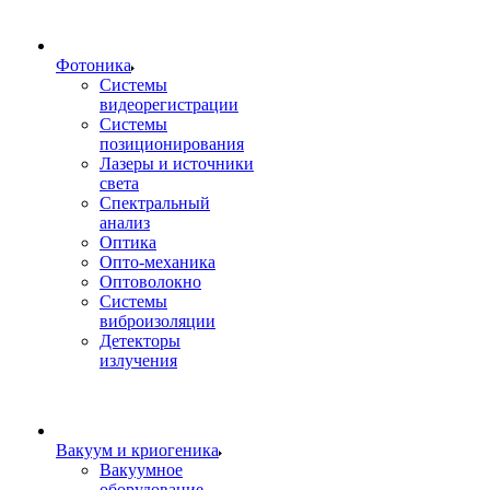
Фотоника
Cистемы
видеорегистрации
Системы
позиционирования
Лазеры и источники
света
Спектральный
анализ
Оптика
Опто-механика
Оптоволокно
Системы
виброизоляции
Детекторы
излучения
Вакуум и криогеника
Вакуумное
оборудование