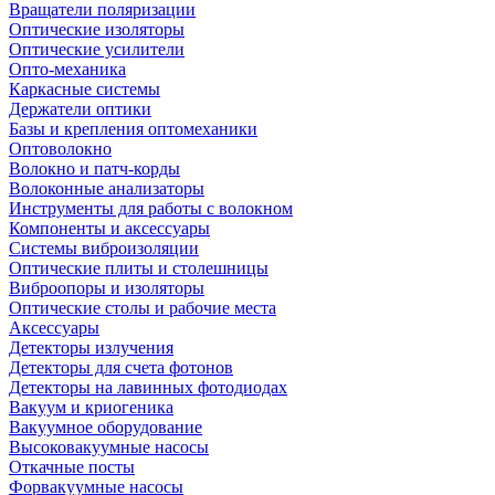
Вращатели поляризации
Оптические изоляторы
Оптические усилители
Опто-механика
Каркасные системы
Держатели оптики
Базы и крепления оптомеханики
Оптоволокно
Волокно и патч-корды
Волоконные анализаторы
Инструменты для работы с волокном
Компоненты и аксессуары
Системы виброизоляции
Оптические плиты и столешницы
Виброопоры и изоляторы
Оптические столы и рабочие места
Аксессуары
Детекторы излучения
Детекторы для счета фотонов
Детекторы на лавинных фотодиодах
Вакуум и криогеника
Вакуумное оборудование
Высоковакуумные насосы
Откачные посты
Форвакуумные насосы