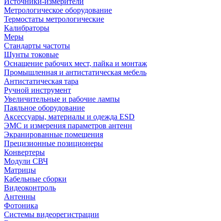
Источники-измерители
Метрологическое оборудование
Термостаты метрологические
Калибраторы
Меры
Стандарты частоты
Шунты токовые
Оснащение рабочих мест, пайка и монтаж
Промышленная и антистатическая мебель
Антистатическая тара
Ручной инструмент
Увеличительные и рабочие лампы
Паяльное оборудование
Аксессуары, материалы и одежда ESD
ЭМС и измерения параметров антенн
Экранированные помещения
Прецизионные позиционеры
Конвертеры
Модули СВЧ
Матрицы
Кабельные сборки
Видеоконтроль
Антенны
Фотоника
Cистемы видеорегистрации