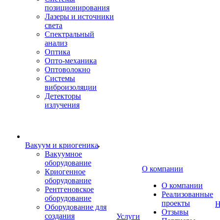
позиционирования
Лазеры и источники
света
Спектральный
анализ
Оптика
Опто-механика
Оптоволокно
Системы
виброизоляции
Детекторы
излучения
Вакуум и криогеника
Вакуумное
оборудование
О компании
Криогенное
оборудование
О компании
Рентгеновское
Реализованные
оборудование
проекты
Н
Оборудование для
Отзывы
создания
Услуги