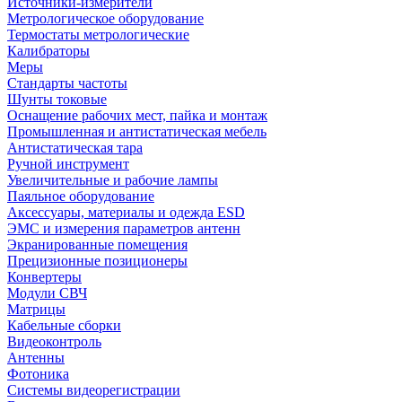
Источники-измерители
Метрологическое оборудование
Термостаты метрологические
Калибраторы
Меры
Стандарты частоты
Шунты токовые
Оснащение рабочих мест, пайка и монтаж
Промышленная и антистатическая мебель
Антистатическая тара
Ручной инструмент
Увеличительные и рабочие лампы
Паяльное оборудование
Аксессуары, материалы и одежда ESD
ЭМС и измерения параметров антенн
Экранированные помещения
Прецизионные позиционеры
Конвертеры
Модули СВЧ
Матрицы
Кабельные сборки
Видеоконтроль
Антенны
Фотоника
Cистемы видеорегистрации