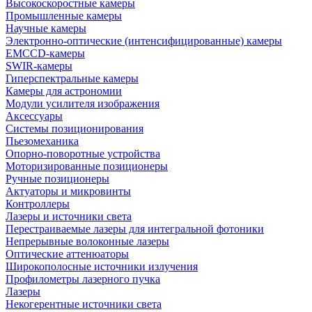
Высокоскоростные камеры
Промышленные камеры
Научные камеры
Электронно-оптические (интенсифицированные) камеры
EMCCD-камеры
SWIR-камеры
Гиперспектральные камеры
Камеры для астрономии
Модули усилителя изображения
Аксессуары
Системы позиционирования
Пьезомеханика
Опорно-поворотные устройства
Моторизированные позиционеры
Ручные позиционеры
Актуаторы и микровинты
Контроллеры
Лазеры и источники света
Перестраиваемые лазеры для интегральной фотоники
Непрерывные волоконные лазеры
Оптические аттенюаторы
Широкополосные источники излучения
Профилометры лазерного пучка
Лазеры
Некогерентные источники света