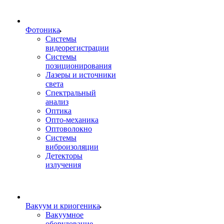
Фотоника
Cистемы
видеорегистрации
Системы
позиционирования
Лазеры и источники
света
Спектральный
анализ
Оптика
Опто-механика
Оптоволокно
Системы
виброизоляции
Детекторы
излучения
Вакуум и криогеника
Вакуумное
оборудование