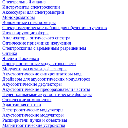
Спектральный анализ
Инструменты спектроскопии
Аксессуары для спектрометрии
Монохроматоры
Волоконные спектрометры
Спектрометрические наборы для обучения студентов
Интегрирующие сферы
Анализаторы оптического спектра
Оптические приемники излучения
Спектроскопия с временным разрешением
Оптика
Ячейки Поккельса
Пространственные модуляторы света
Модуляторы света и дефлекторы
Акустооптические синхронизаторы мод
Драйверы для акусооптических модуляторов
Акусооптические дефлекторы
Акустооптические преобразователи частоты
Перестраиваемые акустооптические фильтры
Оптические компоненты
Адаптивная оптика
Электрооптичесие модуляторы
Акустооптические модуляторы
Расширители пучка и объективы
Магнитооптические устройства