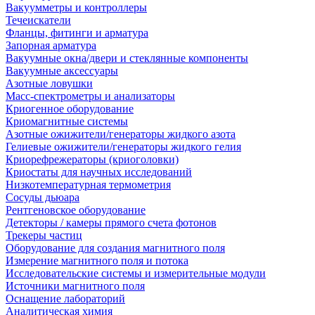
Вакуумметры и контроллеры
Течеискатели
Фланцы, фитинги и арматура
Запорная арматура
Вакуумные окна/двери и стеклянные компоненты
Вакуумные аксессуары
Азотные ловушки
Масс-спектрометры и анализаторы
Криогенное оборудование
Криомагнитные системы
Азотные ожижители/генераторы жидкого азота
Гелиевые ожижители/генераторы жидкого гелия
Криорефрежераторы (криоголовки)
Криостаты для научных исследований
Низкотемпературная термометрия
Сосуды дьюара
Рентгеновское оборудование
Детекторы / камеры прямого счета фотонов
Трекеры частиц
Оборудование для создания магнитного поля
Измерение магнитного поля и потока
Исследовательские системы и измерительные модули
Источники магнитного поля
Оснащение лабораторий
Аналитическая химия