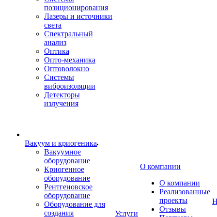
позиционирования
Лазеры и источники
света
Спектральный
анализ
Оптика
Опто-механика
Оптоволокно
Системы
виброизоляции
Детекторы
излучения
Вакуум и криогеника
Вакуумное
оборудование
О компании
Криогенное
оборудование
О компании
Рентгеновское
Реализованные
оборудование
проекты
Н
Оборудование для
Отзывы
создания
Услуги