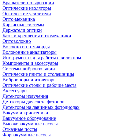
Вращатели поляризации
Оптические изоляторы
Оптические усилители
Опто-механика
Каркасные системы
Держатели оптики
Базы и крепления оптомеханики
Оптоволокно
Волокно и патч-корды
Волоконные анализаторы
Инструменты для работы с волокном
Компоненты и аксессуары
Системы виброизоляции
Оптические плиты и столешницы
Виброопоры и изоляторы
Оптические столы и рабочие места
Аксессуары
Детекторы излучения
Детекторы для счета фотонов
Детекторы на лавинных фотодиодах
Вакуум и криогеника
Вакуумное оборудование
Высоковакуумные насосы
Откачные посты
Форвакуумные насосы