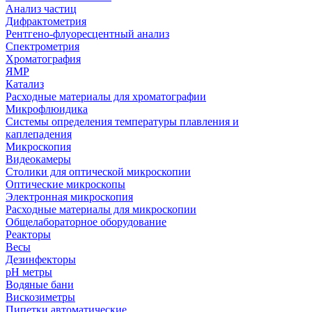
Анализ частиц
Дифрактометрия
Рентгено-флуоресцентный анализ
Спектрометрия
Хроматография
ЯМР
Катализ
Расходные материалы для хроматографии
Микрофлюидика
Системы определения температуры плавления и
каплепадения
Микроскопия
Видеокамеры
Столики для оптической микроскопии
Оптические микроскопы
Электронная микроскопия
Расходные материалы для микроскопии
Общелабораторное оборудование
Реакторы
Весы
Дезинфекторы
рН метры
Водяные бани
Вискозиметры
Пипетки автоматические