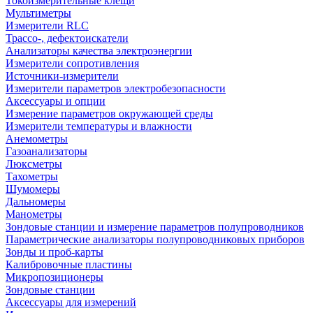
Токоизмерительные клещи
Мультиметры
Измерители RLC
Трассо-, дефектоискатели
Анализаторы качества электроэнергии
Измерители сопротивления
Источники-измерители
Измерители параметров электробезопасности
Аксессуары и опции
Измерение параметров окружающей среды
Измерители температуры и влажности
Анемометры
Газоанализаторы
Люксметры
Тахометры
Шумомеры
Дальномеры
Манометры
Зондовые станции и измерение параметров полупроводников
Параметрические анализаторы полупроводниковых приборов
Зонды и проб-карты
Калибровочные пластины
Микропозиционеры
Зондовые станции
Аксессуары для измерений