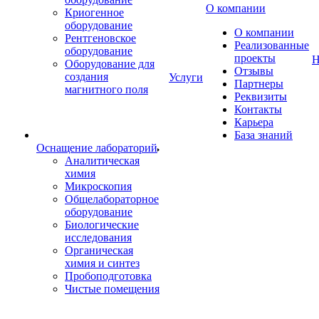
О компании
Криогенное
оборудование
О компании
Рентгеновское
Реализованные
оборудование
проекты
Н
Оборудование для
Отзывы
создания
Услуги
Партнеры
магнитного поля
Реквизиты
Контакты
Карьера
База знаний
Оснащение лабораторий
Аналитическая
химия
Микроскопия
Общелабораторное
оборудование
Биологические
исследования
Органическая
химия и синтез
Пробоподготовка
Чистые помещения