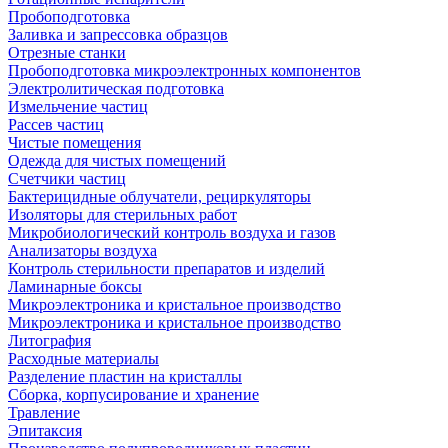
Пробоподготовка
Заливка и запрессовка образцов
Отрезные станки
Пробоподготовка микроэлектронных компонентов
Электролитическая подготовка
Измельчение частиц
Рассев частиц
Чистые помещения
Одежда для чистых помещений
Счетчики частиц
Бактерицидные облучатели, рециркуляторы
Изоляторы для стерильных работ
Микробиологический контроль воздуха и газов
Анализаторы воздуха
Контроль стерильности препаратов и изделий
Ламинарные боксы
Микроэлектроника и кристальное производство
Микроэлектроника и кристальное производство
Литография
Расходные материалы
Разделение пластин на кристаллы
Сборка, корпусирование и хранение
Травление
Эпитаксия