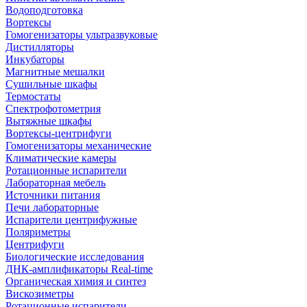
Водоподготовка
Вортексы
Гомогенизаторы ультразвуковые
Дистилляторы
Инкубаторы
Магнитные мешалки
Сушильные шкафы
Термостаты
Спектрофотометрия
Вытяжные шкафы
Вортексы-центрифуги
Гомогенизаторы механические
Климатические камеры
Ротационные испарители
Лабораторная мебель
Источники питания
Печи лабораторные
Испарители центрифужные
Поляриметры
Центрифуги
Биологические исследования
ДНК-амплификаторы Real-time
Органическая химия и синтез
Вискозиметры
Ротационные испарители