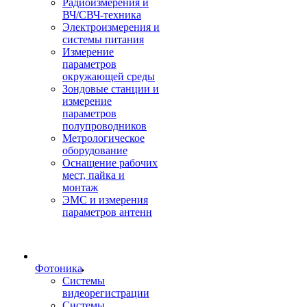
Радиоизмерения и
ВЧ/СВЧ-техника
Электроизмерения и
системы питания
Измерение
параметров
окружающей среды
Зондовые станции и
измерение
параметров
полупроводников
Метрологическое
оборудование
Оснащение рабочих
мест, пайка и
монтаж
ЭМС и измерения
параметров антенн
Фотоника
Cистемы
видеорегистрации
Системы