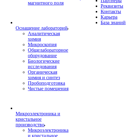
Партнеры
магнитного поля
Реквизиты
Контакты
Карьера
База знаний
Оснащение лабораторий
Аналитическая
химия
Микроскопия
Общелабораторное
оборудование
Биологические
исследования
Органическая
химия и синтез
Пробоподготовка
Чистые помещения
Микроэлектроника и
кристальное
производство
Микроэлектроника
и кристальное