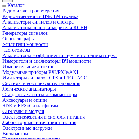
Каталог
Радио и электроизмерения
Радиоизмерения и ВЧ/СВЧ-техника
Анализаторы сигналов и спектра
Анализаторы цепей, измерители КСВН
Генераторы сигналов
Осциллографы
Усилители мощности
Частотомеры
Анализаторы коэффициента шума и источники шума
Измерители и анализаторы ВЧ мощности
Измерительные антенны
Модульные приборы PXI/PXIe/AXI
Имитаторы сигналов GPS и ГЛОНАСС
Системы и комплексы тестирования
Логические анализаторы
Стандарты частоты и компараторы
Аксессуары и опции
SDR и RFSoC‑платформы
СВЧ узлы и модули
Электроизмерения и системы питания
Лабораторные источники питания
Электронные нагрузки
Вольтметры