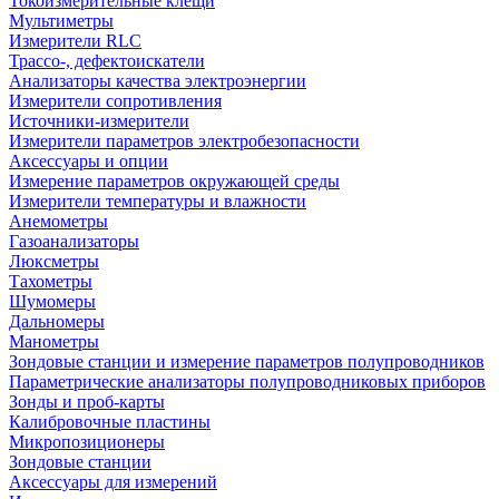
Токоизмерительные клещи
Мультиметры
Измерители RLC
Трассо-, дефектоискатели
Анализаторы качества электроэнергии
Измерители сопротивления
Источники-измерители
Измерители параметров электробезопасности
Аксессуары и опции
Измерение параметров окружающей среды
Измерители температуры и влажности
Анемометры
Газоанализаторы
Люксметры
Тахометры
Шумомеры
Дальномеры
Манометры
Зондовые станции и измерение параметров полупроводников
Параметрические анализаторы полупроводниковых приборов
Зонды и проб-карты
Калибровочные пластины
Микропозиционеры
Зондовые станции
Аксессуары для измерений