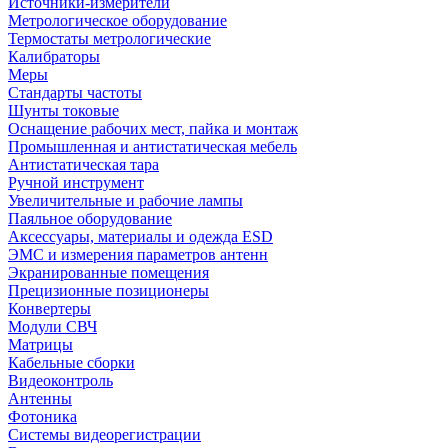
Источники-измерители
Метрологическое оборудование
Термостаты метрологические
Калибраторы
Меры
Стандарты частоты
Шунты токовые
Оснащение рабочих мест, пайка и монтаж
Промышленная и антистатическая мебель
Антистатическая тара
Ручной инструмент
Увеличительные и рабочие лампы
Паяльное оборудование
Аксессуары, материалы и одежда ESD
ЭМС и измерения параметров антенн
Экранированные помещения
Прецизионные позиционеры
Конвертеры
Модули СВЧ
Матрицы
Кабельные сборки
Видеоконтроль
Антенны
Фотоника
Cистемы видеорегистрации