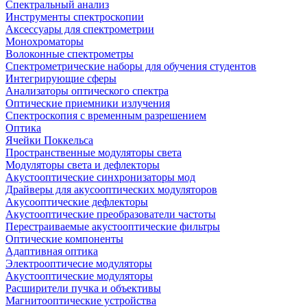
Спектральный анализ
Инструменты спектроскопии
Аксессуары для спектрометрии
Монохроматоры
Волоконные спектрометры
Спектрометрические наборы для обучения студентов
Интегрирующие сферы
Анализаторы оптического спектра
Оптические приемники излучения
Спектроскопия с временным разрешением
Оптика
Ячейки Поккельса
Пространственные модуляторы света
Модуляторы света и дефлекторы
Акустооптические синхронизаторы мод
Драйверы для акусооптических модуляторов
Акусооптические дефлекторы
Акустооптические преобразователи частоты
Перестраиваемые акустооптические фильтры
Оптические компоненты
Адаптивная оптика
Электрооптичесие модуляторы
Акустооптические модуляторы
Расширители пучка и объективы
Магнитооптические устройства