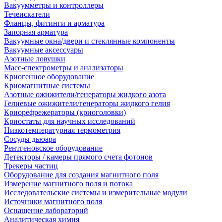
Вакуумметры и контроллеры
Течеискатели
Фланцы, фитинги и арматура
Запорная арматура
Вакуумные окна/двери и стеклянные компоненты
Вакуумные аксессуары
Азотные ловушки
Масс-спектрометры и анализаторы
Криогенное оборудование
Криомагнитные системы
Азотные ожижители/генераторы жидкого азота
Гелиевые ожижители/генераторы жидкого гелия
Криорефрежераторы (криоголовки)
Криостаты для научных исследований
Низкотемпературная термометрия
Сосуды дьюара
Рентгеновское оборудование
Детекторы / камеры прямого счета фотонов
Трекеры частиц
Оборудование для создания магнитного поля
Измерение магнитного поля и потока
Исследовательские системы и измерительные модули
Источники магнитного поля
Оснащение лабораторий
Аналитическая химия