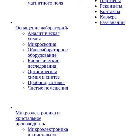
Партнеры
магнитного поля
Реквизиты
Контакты
Карьера
База знаний
Оснащение лабораторий
Аналитическая
химия
Микроскопия
Общелабораторное
оборудование
Биологические
исследования
Органическая
химия и синтез
Пробоподготовка
Чистые помещения
Микроэлектроника и
кристальное
производство
Микроэлектроника
и кристальное