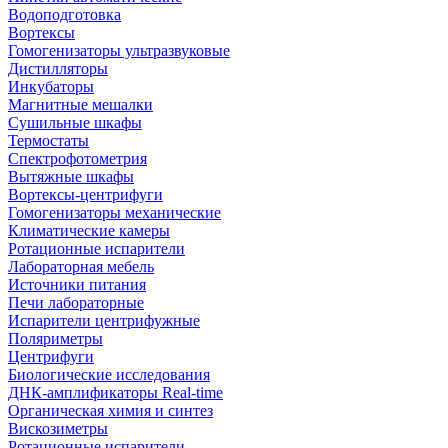
Водоподготовка
Вортексы
Гомогенизаторы ультразвуковые
Дистилляторы
Инкубаторы
Магнитные мешалки
Сушильные шкафы
Термостаты
Спектрофотометрия
Вытяжные шкафы
Вортексы-центрифуги
Гомогенизаторы механические
Климатические камеры
Ротационные испарители
Лабораторная мебель
Источники питания
Печи лабораторные
Испарители центрифужные
Поляриметры
Центрифуги
Биологические исследования
ДНК-амплификаторы Real-time
Органическая химия и синтез
Вискозиметры
Ротационные испарители