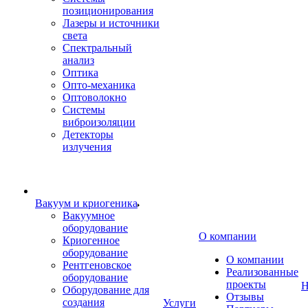
позиционирования
Лазеры и источники
света
Спектральный
анализ
Оптика
Опто-механика
Оптоволокно
Системы
виброизоляции
Детекторы
излучения
Вакуум и криогеника
Вакуумное
оборудование
О компании
Криогенное
оборудование
О компании
Рентгеновское
Реализованные
оборудование
проекты
Н
Оборудование для
Отзывы
создания
Услуги