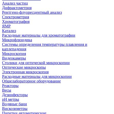
Анализ частиц
Дифрактометрия
Рентгено-флуоресцентный анализ
Спектрометрия
Хроматография
ЯМР
Катализ
Расходные материалы для хроматографии
Микрофлюидика
Системы определения температуры плавления и
каплепадения
Микроскопия
Видеокамеры
Столики для оптической микроскопии
Оптические микроскопы
Электронная микроскопия
Расходные материалы для микроскопии
Общелабораторное оборудование
Реакторы
Весы
Дезинфекторы
рН метры
Водяные бани
Вискозиметры
Пипетки автоматические