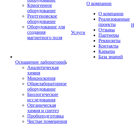
О компании
Криогенное
оборудование
О компании
Рентгеновское
Реализованные
оборудование
проекты
Н
Оборудование для
Отзывы
создания
Услуги
Партнеры
магнитного поля
Реквизиты
Контакты
Карьера
База знаний
Оснащение лабораторий
Аналитическая
химия
Микроскопия
Общелабораторное
оборудование
Биологические
исследования
Органическая
химия и синтез
Пробоподготовка
Чистые помещения