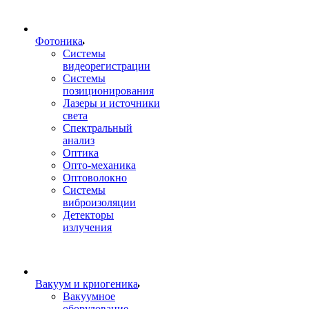
Фотоника
Cистемы
видеорегистрации
Системы
позиционирования
Лазеры и источники
света
Спектральный
анализ
Оптика
Опто-механика
Оптоволокно
Системы
виброизоляции
Детекторы
излучения
Вакуум и криогеника
Вакуумное
оборудование