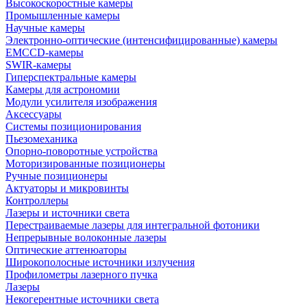
Высокоскоростные камеры
Промышленные камеры
Научные камеры
Электронно-оптические (интенсифицированные) камеры
EMCCD-камеры
SWIR-камеры
Гиперспектральные камеры
Камеры для астрономии
Модули усилителя изображения
Аксессуары
Системы позиционирования
Пьезомеханика
Опорно-поворотные устройства
Моторизированные позиционеры
Ручные позиционеры
Актуаторы и микровинты
Контроллеры
Лазеры и источники света
Перестраиваемые лазеры для интегральной фотоники
Непрерывные волоконные лазеры
Оптические аттенюаторы
Широкополосные источники излучения
Профилометры лазерного пучка
Лазеры
Некогерентные источники света