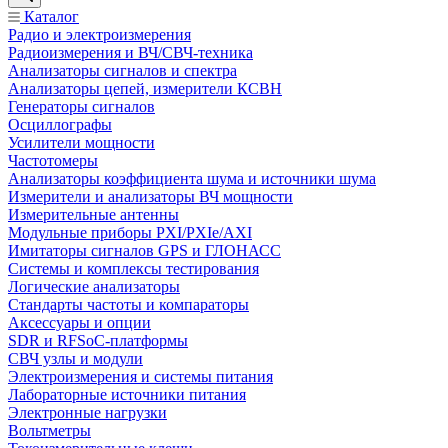
Каталог
Радио и электроизмерения
Радиоизмерения и ВЧ/СВЧ-техника
Анализаторы сигналов и спектра
Анализаторы цепей, измерители КСВН
Генераторы сигналов
Осциллографы
Усилители мощности
Частотомеры
Анализаторы коэффициента шума и источники шума
Измерители и анализаторы ВЧ мощности
Измерительные антенны
Модульные приборы PXI/PXIe/AXI
Имитаторы сигналов GPS и ГЛОНАСС
Системы и комплексы тестирования
Логические анализаторы
Стандарты частоты и компараторы
Аксессуары и опции
SDR и RFSoC‑платформы
СВЧ узлы и модули
Электроизмерения и системы питания
Лабораторные источники питания
Электронные нагрузки
Вольтметры