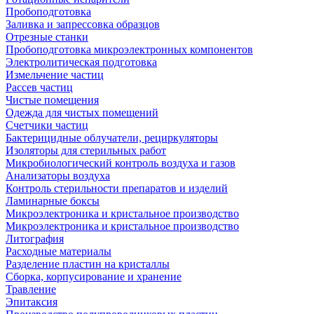
Пробоподготовка
Заливка и запрессовка образцов
Отрезные станки
Пробоподготовка микроэлектронных компонентов
Электролитическая подготовка
Измельчение частиц
Рассев частиц
Чистые помещения
Одежда для чистых помещений
Счетчики частиц
Бактерицидные облучатели, рециркуляторы
Изоляторы для стерильных работ
Микробиологический контроль воздуха и газов
Анализаторы воздуха
Контроль стерильности препаратов и изделий
Ламинарные боксы
Микроэлектроника и кристальное производство
Микроэлектроника и кристальное производство
Литография
Расходные материалы
Разделение пластин на кристаллы
Сборка, корпусирование и хранение
Травление
Эпитаксия