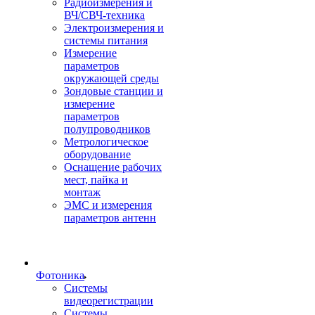
Радиоизмерения и
ВЧ/СВЧ-техника
Электроизмерения и
системы питания
Измерение
параметров
окружающей среды
Зондовые станции и
измерение
параметров
полупроводников
Метрологическое
оборудование
Оснащение рабочих
мест, пайка и
монтаж
ЭМС и измерения
параметров антенн
Фотоника
Cистемы
видеорегистрации
Системы