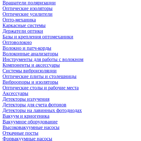
Вращатели поляризации
Оптические изоляторы
Оптические усилители
Опто-механика
Каркасные системы
Держатели оптики
Базы и крепления оптомеханики
Оптоволокно
Волокно и патч-корды
Волоконные анализаторы
Инструменты для работы с волокном
Компоненты и аксессуары
Системы виброизоляции
Оптические плиты и столешницы
Виброопоры и изоляторы
Оптические столы и рабочие места
Аксессуары
Детекторы излучения
Детекторы для счета фотонов
Детекторы на лавинных фотодиодах
Вакуум и криогеника
Вакуумное оборудование
Высоковакуумные насосы
Откачные посты
Форвакуумные насосы