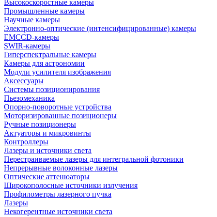
Высокоскоростные камеры
Промышленные камеры
Научные камеры
Электронно-оптические (интенсифицированные) камеры
EMCCD-камеры
SWIR-камеры
Гиперспектральные камеры
Камеры для астрономии
Модули усилителя изображения
Аксессуары
Системы позиционирования
Пьезомеханика
Опорно-поворотные устройства
Моторизированные позиционеры
Ручные позиционеры
Актуаторы и микровинты
Контроллеры
Лазеры и источники света
Перестраиваемые лазеры для интегральной фотоники
Непрерывные волоконные лазеры
Оптические аттенюаторы
Широкополосные источники излучения
Профилометры лазерного пучка
Лазеры
Некогерентные источники света