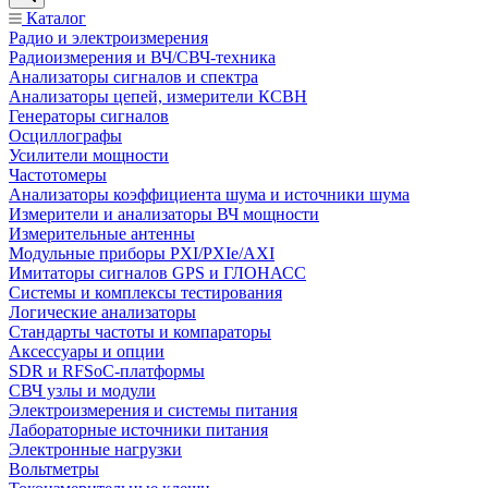
Каталог
Радио и электроизмерения
Радиоизмерения и ВЧ/СВЧ-техника
Анализаторы сигналов и спектра
Анализаторы цепей, измерители КСВН
Генераторы сигналов
Осциллографы
Усилители мощности
Частотомеры
Анализаторы коэффициента шума и источники шума
Измерители и анализаторы ВЧ мощности
Измерительные антенны
Модульные приборы PXI/PXIe/AXI
Имитаторы сигналов GPS и ГЛОНАСС
Системы и комплексы тестирования
Логические анализаторы
Стандарты частоты и компараторы
Аксессуары и опции
SDR и RFSoC‑платформы
СВЧ узлы и модули
Электроизмерения и системы питания
Лабораторные источники питания
Электронные нагрузки
Вольтметры