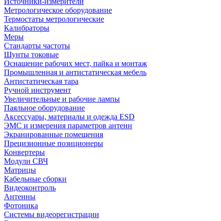
Источники-измерители
Метрологическое оборудование
Термостаты метрологические
Калибраторы
Меры
Стандарты частоты
Шунты токовые
Оснащение рабочих мест, пайка и монтаж
Промышленная и антистатическая мебель
Антистатическая тара
Ручной инструмент
Увеличительные и рабочие лампы
Паяльное оборудование
Аксессуары, материалы и одежда ESD
ЭМС и измерения параметров антенн
Экранированные помещения
Прецизионные позиционеры
Конвертеры
Модули СВЧ
Матрицы
Кабельные сборки
Видеоконтроль
Антенны
Фотоника
Cистемы видеорегистрации