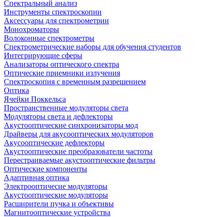
Спектральный анализ
Инструменты спектроскопии
Аксессуары для спектрометрии
Монохроматоры
Волоконные спектрометры
Спектрометрические наборы для обучения студентов
Интегрирующие сферы
Анализаторы оптического спектра
Оптические приемники излучения
Спектроскопия с временным разрешением
Оптика
Ячейки Поккельса
Пространственные модуляторы света
Модуляторы света и дефлекторы
Акустооптические синхронизаторы мод
Драйверы для акусооптических модуляторов
Акусооптические дефлекторы
Акустооптические преобразователи частоты
Перестраиваемые акустооптические фильтры
Оптические компоненты
Адаптивная оптика
Электрооптичесие модуляторы
Акустооптические модуляторы
Расширители пучка и объективы
Магнитооптические устройства