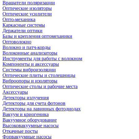
Вращатели поляризации
Оптические изоляторы
Оптические усилители
Опто-механика
Каркасные системы
Держатели оптики
Базы и крепления оптомеханики
Оптоволокно
Волокно и патч-корды
Волоконные анализаторы
Инструменты для работы с волокном
Компоненты и аксессуары
Системы виброизоляции
Оптические плиты и столешницы
Виброопоры и изоляторы
Оптические столы и рабочие места
Аксессуары
Детекторы излучения
Детекторы для счета фотонов
Детекторы на лавинных фотодиодах
Вакуум и криогеника
Вакуумное оборудование
Высоковакуумные насосы
Откачные посты
Форвакуумные насосы