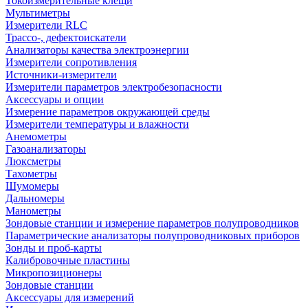
Токоизмерительные клещи
Мультиметры
Измерители RLC
Трассо-, дефектоискатели
Анализаторы качества электроэнергии
Измерители сопротивления
Источники-измерители
Измерители параметров электробезопасности
Аксессуары и опции
Измерение параметров окружающей среды
Измерители температуры и влажности
Анемометры
Газоанализаторы
Люксметры
Тахометры
Шумомеры
Дальномеры
Манометры
Зондовые станции и измерение параметров полупроводников
Параметрические анализаторы полупроводниковых приборов
Зонды и проб-карты
Калибровочные пластины
Микропозиционеры
Зондовые станции
Аксессуары для измерений