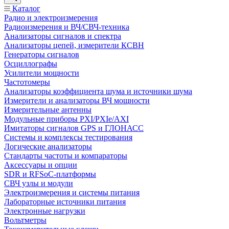
Каталог
Радио и электроизмерения
Радиоизмерения и ВЧ/СВЧ-техника
Анализаторы сигналов и спектра
Анализаторы цепей, измерители КСВН
Генераторы сигналов
Осциллографы
Усилители мощности
Частотомеры
Анализаторы коэффициента шума и источники шума
Измерители и анализаторы ВЧ мощности
Измерительные антенны
Модульные приборы PXI/PXIe/AXI
Имитаторы сигналов GPS и ГЛОНАСС
Системы и комплексы тестирования
Логические анализаторы
Стандарты частоты и компараторы
Аксессуары и опции
SDR и RFSoC‑платформы
СВЧ узлы и модули
Электроизмерения и системы питания
Лабораторные источники питания
Электронные нагрузки
Вольтметры