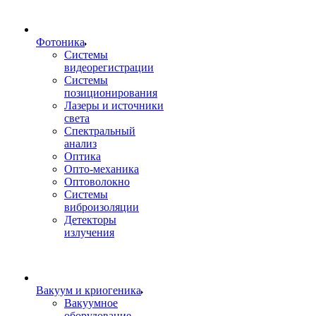
Фотоника
Cистемы
видеорегистрации
Системы
позиционирования
Лазеры и источники
света
Спектральный
анализ
Оптика
Опто-механика
Оптоволокно
Системы
виброизоляции
Детекторы
излучения
Вакуум и криогеника
Вакуумное
оборудование