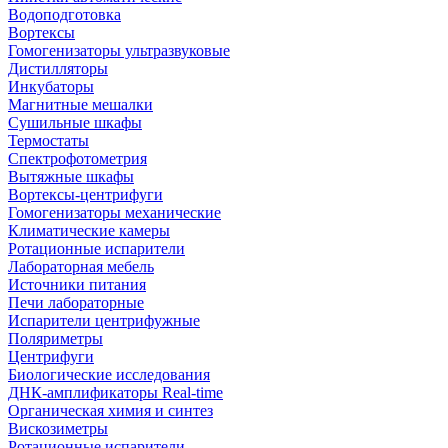
Водоподготовка
Вортексы
Гомогенизаторы ультразвуковые
Дистилляторы
Инкубаторы
Магнитные мешалки
Сушильные шкафы
Термостаты
Спектрофотометрия
Вытяжные шкафы
Вортексы-центрифуги
Гомогенизаторы механические
Климатические камеры
Ротационные испарители
Лабораторная мебель
Источники питания
Печи лабораторные
Испарители центрифужные
Поляриметры
Центрифуги
Биологические исследования
ДНК-амплификаторы Real-time
Органическая химия и синтез
Вискозиметры
Ротационные испарители