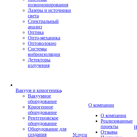
позиционирования
Лазеры и источники
света
Спектральный
анализ
Оптика
Опто-механика
Оптоволокно
Системы
виброизоляции
Детекторы
излучения
Вакуум и криогеника
Вакуумное
оборудование
О компании
Криогенное
оборудование
О компании
Рентгеновское
Реализованные
оборудование
проекты
Н
Оборудование для
Отзывы
создания
Услуги