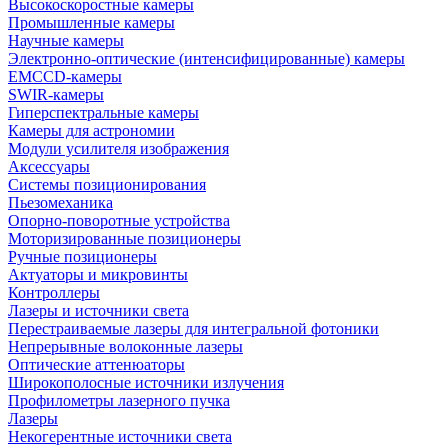
Высокоскоростные камеры
Промышленные камеры
Научные камеры
Электронно-оптические (интенсифицированные) камеры
EMCCD-камеры
SWIR-камеры
Гиперспектральные камеры
Камеры для астрономии
Модули усилителя изображения
Аксессуары
Системы позиционирования
Пьезомеханика
Опорно-поворотные устройства
Моторизированные позиционеры
Ручные позиционеры
Актуаторы и микровинты
Контроллеры
Лазеры и источники света
Перестраиваемые лазеры для интегральной фотоники
Непрерывные волоконные лазеры
Оптические аттенюаторы
Широкополосные источники излучения
Профилометры лазерного пучка
Лазеры
Некогерентные источники света