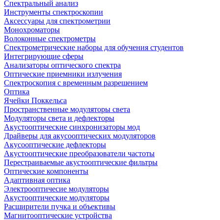
Спектральный анализ
Инструменты спектроскопии
Аксессуары для спектрометрии
Монохроматоры
Волоконные спектрометры
Спектрометрические наборы для обучения студентов
Интегрирующие сферы
Анализаторы оптического спектра
Оптические приемники излучения
Спектроскопия с временным разрешением
Оптика
Ячейки Поккельса
Пространственные модуляторы света
Модуляторы света и дефлекторы
Акустооптические синхронизаторы мод
Драйверы для акусооптических модуляторов
Акусооптические дефлекторы
Акустооптические преобразователи частоты
Перестраиваемые акустооптические фильтры
Оптические компоненты
Адаптивная оптика
Электрооптичесие модуляторы
Акустооптические модуляторы
Расширители пучка и объективы
Магнитооптические устройства