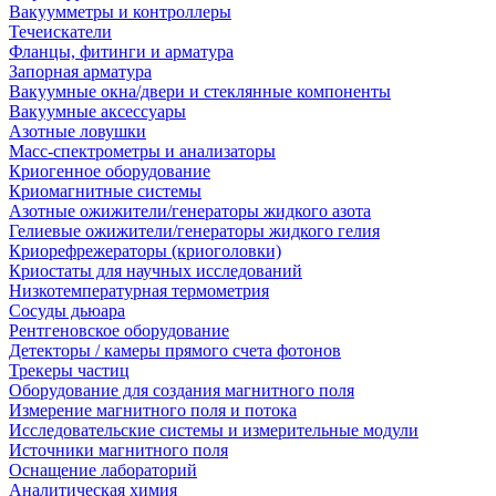
Вакуумметры и контроллеры
Течеискатели
Фланцы, фитинги и арматура
Запорная арматура
Вакуумные окна/двери и стеклянные компоненты
Вакуумные аксессуары
Азотные ловушки
Масс-спектрометры и анализаторы
Криогенное оборудование
Криомагнитные системы
Азотные ожижители/генераторы жидкого азота
Гелиевые ожижители/генераторы жидкого гелия
Криорефрежераторы (криоголовки)
Криостаты для научных исследований
Низкотемпературная термометрия
Сосуды дьюара
Рентгеновское оборудование
Детекторы / камеры прямого счета фотонов
Трекеры частиц
Оборудование для создания магнитного поля
Измерение магнитного поля и потока
Исследовательские системы и измерительные модули
Источники магнитного поля
Оснащение лабораторий
Аналитическая химия