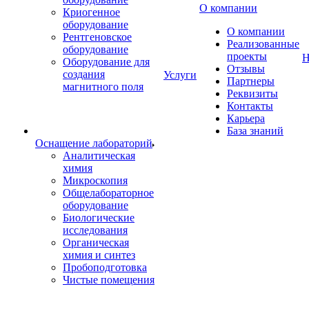
О компании
Криогенное
оборудование
О компании
Рентгеновское
Реализованные
оборудование
проекты
Н
Оборудование для
Отзывы
создания
Услуги
Партнеры
магнитного поля
Реквизиты
Контакты
Карьера
База знаний
Оснащение лабораторий
Аналитическая
химия
Микроскопия
Общелабораторное
оборудование
Биологические
исследования
Органическая
химия и синтез
Пробоподготовка
Чистые помещения