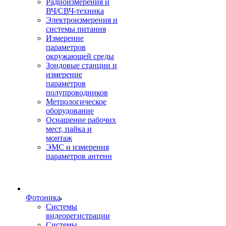
Радиоизмерения и
ВЧ/СВЧ-техника
Электроизмерения и
системы питания
Измерение
параметров
окружающей среды
Зондовые станции и
измерение
параметров
полупроводников
Метрологическое
оборудование
Оснащение рабочих
мест, пайка и
монтаж
ЭМС и измерения
параметров антенн
Фотоника
Cистемы
видеорегистрации
Системы