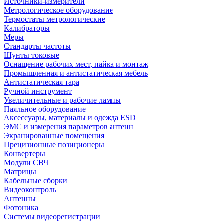
Источники-измерители
Метрологическое оборудование
Термостаты метрологические
Калибраторы
Меры
Стандарты частоты
Шунты токовые
Оснащение рабочих мест, пайка и монтаж
Промышленная и антистатическая мебель
Антистатическая тара
Ручной инструмент
Увеличительные и рабочие лампы
Паяльное оборудование
Аксессуары, материалы и одежда ESD
ЭМС и измерения параметров антенн
Экранированные помещения
Прецизионные позиционеры
Конвертеры
Модули СВЧ
Матрицы
Кабельные сборки
Видеоконтроль
Антенны
Фотоника
Cистемы видеорегистрации