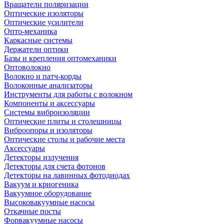
Вращатели поляризации
Оптические изоляторы
Оптические усилители
Опто-механика
Каркасные системы
Держатели оптики
Базы и крепления оптомеханики
Оптоволокно
Волокно и патч-корды
Волоконные анализаторы
Инструменты для работы с волокном
Компоненты и аксессуары
Системы виброизоляции
Оптические плиты и столешницы
Виброопоры и изоляторы
Оптические столы и рабочие места
Аксессуары
Детекторы излучения
Детекторы для счета фотонов
Детекторы на лавинных фотодиодах
Вакуум и криогеника
Вакуумное оборудование
Высоковакуумные насосы
Откачные посты
Форвакуумные насосы