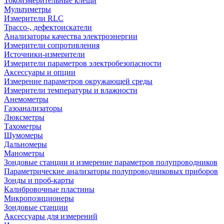
Токоизмерительные клещи
Мультиметры
Измерители RLC
Трассо-, дефектоискатели
Анализаторы качества электроэнергии
Измерители сопротивления
Источники-измерители
Измерители параметров электробезопасности
Аксессуары и опции
Измерение параметров окружающей среды
Измерители температуры и влажности
Анемометры
Газоанализаторы
Люксметры
Тахометры
Шумомеры
Дальномеры
Манометры
Зондовые станции и измерение параметров полупроводников
Параметрические анализаторы полупроводниковых приборов
Зонды и проб-карты
Калибровочные пластины
Микропозиционеры
Зондовые станции
Аксессуары для измерений