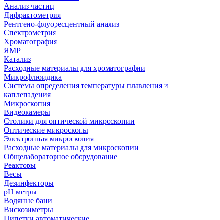
Анализ частиц
Дифрактометрия
Рентгено-флуоресцентный анализ
Спектрометрия
Хроматография
ЯМР
Катализ
Расходные материалы для хроматографии
Микрофлюидика
Системы определения температуры плавления и
каплепадения
Микроскопия
Видеокамеры
Столики для оптической микроскопии
Оптические микроскопы
Электронная микроскопия
Расходные материалы для микроскопии
Общелабораторное оборудование
Реакторы
Весы
Дезинфекторы
рН метры
Водяные бани
Вискозиметры
Пипетки автоматические