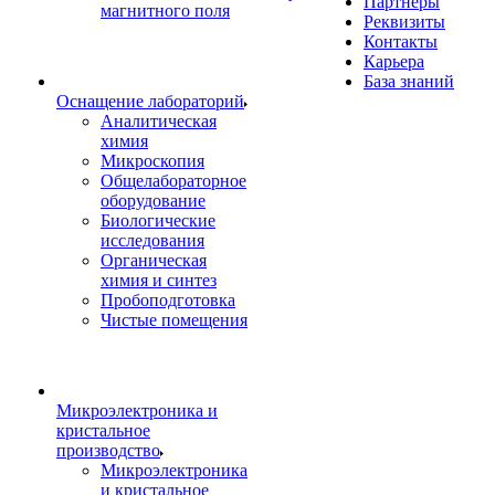
Партнеры
магнитного поля
Реквизиты
Контакты
Карьера
База знаний
Оснащение лабораторий
Аналитическая
химия
Микроскопия
Общелабораторное
оборудование
Биологические
исследования
Органическая
химия и синтез
Пробоподготовка
Чистые помещения
Микроэлектроника и
кристальное
производство
Микроэлектроника
и кристальное