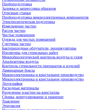
Пробоподготовка
Заливка и запрессовка образцов
Отрезные станки
Пробоподготовка микроэлектронных компонентов
Электролитическая подготовка
Измельчение частиц
Рассев частиц
Чистые помещения
Одежда для чистых помещений
Счетчики частиц
Бактерицидные облучатели, рециркуляторы
Изоляторы для стерильных работ
Микробиологический контроль воздуха и газов
Анализаторы воздуха
Контроль стерильности препаратов и изделий
Ламинарные боксы
Микроэлектроника и кристальное производство
Микроэлектроника и кристальное производство
Литография
Расходные материалы
Разделение пластин на кристаллы
Сборка, корпусирование и хранение
Травление
Эпитаксия