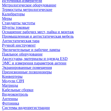
Источники-измерители
Метрологическое оборудование
Термостаты метрологические
Калибраторы
Меры
Стандарты частоты
Шунты токовые
Оснащение рабочих мест, пайка и монтаж
Промышленная и антистатическая мебель
Антистатическая тара
Ручной инструмент
Увеличительные и рабочие лампы
Паяльное оборудование
Аксессуары, материалы и одежда ESD
ЭМС и измерения параметров антенн
Экранированные помещения
Прецизионные позиционеры
Конвертеры
Модули СВЧ
Матрицы
Кабельные сборки
Видеоконтроль
Антенны
Фотоника
Cистемы видеорегистрации