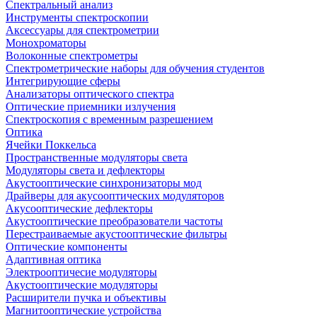
Спектральный анализ
Инструменты спектроскопии
Аксессуары для спектрометрии
Монохроматоры
Волоконные спектрометры
Спектрометрические наборы для обучения студентов
Интегрирующие сферы
Анализаторы оптического спектра
Оптические приемники излучения
Спектроскопия с временным разрешением
Оптика
Ячейки Поккельса
Пространственные модуляторы света
Модуляторы света и дефлекторы
Акустооптические синхронизаторы мод
Драйверы для акусооптических модуляторов
Акусооптические дефлекторы
Акустооптические преобразователи частоты
Перестраиваемые акустооптические фильтры
Оптические компоненты
Адаптивная оптика
Электрооптичесие модуляторы
Акустооптические модуляторы
Расширители пучка и объективы
Магнитооптические устройства