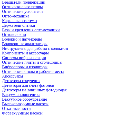
Вращатели поляризации
Оптические изоляторы
Оптические усилители
Опто-механика
Каркасные системы
Держатели оптики
Базы и крепления оптомеханики
Оптоволокно
Волокно и патч-корды
Волоконные анализаторы
Инструменты для работы с волокном
Компоненты и аксессуары
Системы виброизоляции
Оптические плиты и столешницы
Виброопоры и изоляторы
Оптические столы и рабочие места
Аксессуары
Детекторы излучения
Детекторы для счета фотонов
Детекторы на лавинных фотодиодах
Вакуум и криогеника
Вакуумное оборудование
Высоковакуумные насосы
Откачные посты
Форвакуумные насосы