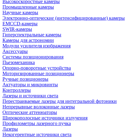
Высокоскоростные камеры
Промышленные камеры
Научные камеры
Электронно-оптические (интенсифицированные) камеры
EMCCD-камеры
SWIR-камеры
Гиперспектральные камеры
Камеры для астрономии
Модули усилителя изображения
Аксессуары
Системы позиционирования
Пьезомеханика
Опорно-поворотные устройства
Моторизированные позиционеры
Ручные позиционеры
Актуаторы и микровинты
Контроллеры
Лазеры и источники света
Перестраиваемые лазеры для интегральной фотоники
Непрерывные волоконные лазеры
Оптические аттенюаторы
Широкополосные источники излучения
Профилометры лазерного пучка
Лазеры
Некогерентные источники света