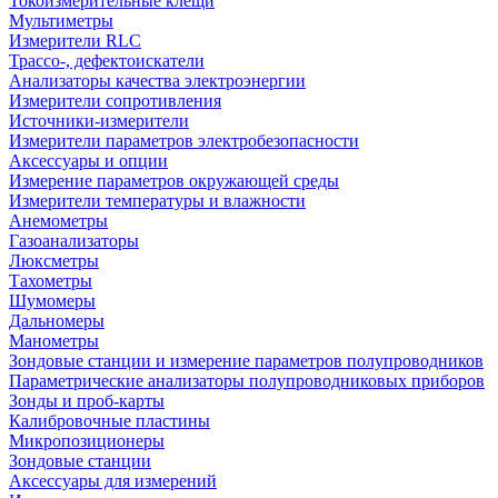
Токоизмерительные клещи
Мультиметры
Измерители RLC
Трассо-, дефектоискатели
Анализаторы качества электроэнергии
Измерители сопротивления
Источники-измерители
Измерители параметров электробезопасности
Аксессуары и опции
Измерение параметров окружающей среды
Измерители температуры и влажности
Анемометры
Газоанализаторы
Люксметры
Тахометры
Шумомеры
Дальномеры
Манометры
Зондовые станции и измерение параметров полупроводников
Параметрические анализаторы полупроводниковых приборов
Зонды и проб-карты
Калибровочные пластины
Микропозиционеры
Зондовые станции
Аксессуары для измерений