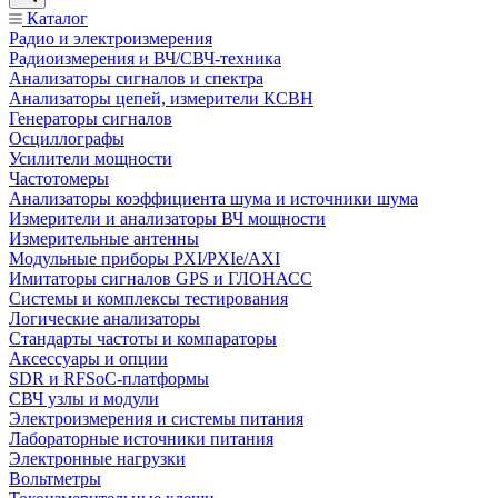
Каталог
Радио и электроизмерения
Радиоизмерения и ВЧ/СВЧ-техника
Анализаторы сигналов и спектра
Анализаторы цепей, измерители КСВН
Генераторы сигналов
Осциллографы
Усилители мощности
Частотомеры
Анализаторы коэффициента шума и источники шума
Измерители и анализаторы ВЧ мощности
Измерительные антенны
Модульные приборы PXI/PXIe/AXI
Имитаторы сигналов GPS и ГЛОНАСС
Системы и комплексы тестирования
Логические анализаторы
Стандарты частоты и компараторы
Аксессуары и опции
SDR и RFSoC‑платформы
СВЧ узлы и модули
Электроизмерения и системы питания
Лабораторные источники питания
Электронные нагрузки
Вольтметры