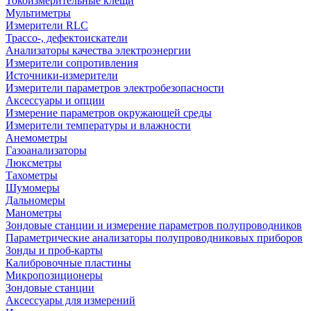
Токоизмерительные клещи
Мультиметры
Измерители RLC
Трассо-, дефектоискатели
Анализаторы качества электроэнергии
Измерители сопротивления
Источники-измерители
Измерители параметров электробезопасности
Аксессуары и опции
Измерение параметров окружающей среды
Измерители температуры и влажности
Анемометры
Газоанализаторы
Люксметры
Тахометры
Шумомеры
Дальномеры
Манометры
Зондовые станции и измерение параметров полупроводников
Параметрические анализаторы полупроводниковых приборов
Зонды и проб-карты
Калибровочные пластины
Микропозиционеры
Зондовые станции
Аксессуары для измерений