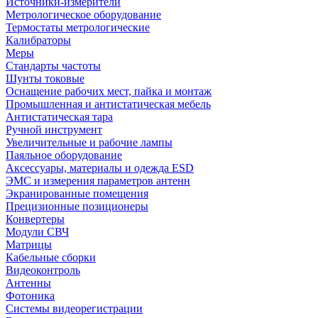
Источники-измерители
Метрологическое оборудование
Термостаты метрологические
Калибраторы
Меры
Стандарты частоты
Шунты токовые
Оснащение рабочих мест, пайка и монтаж
Промышленная и антистатическая мебель
Антистатическая тара
Ручной инструмент
Увеличительные и рабочие лампы
Паяльное оборудование
Аксессуары, материалы и одежда ESD
ЭМС и измерения параметров антенн
Экранированные помещения
Прецизионные позиционеры
Конвертеры
Модули СВЧ
Матрицы
Кабельные сборки
Видеоконтроль
Антенны
Фотоника
Cистемы видеорегистрации