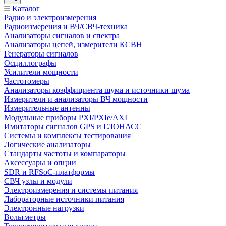
Каталог
Радио и электроизмерения
Радиоизмерения и ВЧ/СВЧ-техника
Анализаторы сигналов и спектра
Анализаторы цепей, измерители КСВН
Генераторы сигналов
Осциллографы
Усилители мощности
Частотомеры
Анализаторы коэффициента шума и источники шума
Измерители и анализаторы ВЧ мощности
Измерительные антенны
Модульные приборы PXI/PXIe/AXI
Имитаторы сигналов GPS и ГЛОНАСС
Системы и комплексы тестирования
Логические анализаторы
Стандарты частоты и компараторы
Аксессуары и опции
SDR и RFSoC‑платформы
СВЧ узлы и модули
Электроизмерения и системы питания
Лабораторные источники питания
Электронные нагрузки
Вольтметры