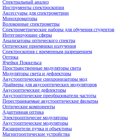
Спектральный анализ
Инструменты спектроскопии
Аксессуары для спектрометрии
Монохроматоры
Волоконные спектрометры
Спектрометрические наборы для обучения студентов
Интегрирующие сферы
Анализаторы оптического спектра
Оптические приемники излучения
Спектроскопия с временным разрешением
Оптика
Ячейки Поккельса
Пространственные модуляторы света
Модуляторы света и дефлекторы
Акустооптические синхронизаторы мод
Драйверы для акусооптических модуляторов
Акусооптические дефлекторы
Акустооптические преобразователи частоты
Перестраиваемые акустооптические фильтры
Оптические компоненты
Адаптивная оптика
Электрооптичесие модуляторы
Акустооптические модуляторы
Расширители пучка и объективы
Магнитооптические устройства