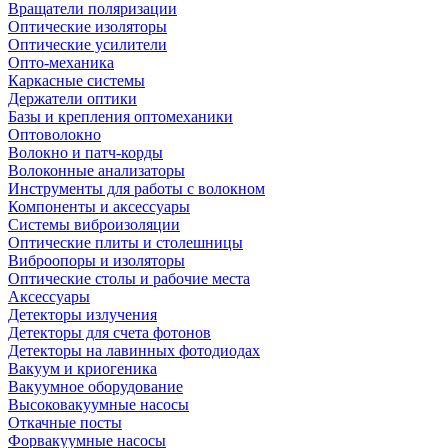
Вращатели поляризации
Оптические изоляторы
Оптические усилители
Опто-механика
Каркасные системы
Держатели оптики
Базы и крепления оптомеханики
Оптоволокно
Волокно и патч-корды
Волоконные анализаторы
Инструменты для работы с волокном
Компоненты и аксессуары
Системы виброизоляции
Оптические плиты и столешницы
Виброопоры и изоляторы
Оптические столы и рабочие места
Аксессуары
Детекторы излучения
Детекторы для счета фотонов
Детекторы на лавинных фотодиодах
Вакуум и криогеника
Вакуумное оборудование
Высоковакуумные насосы
Откачные посты
Форвакуумные насосы