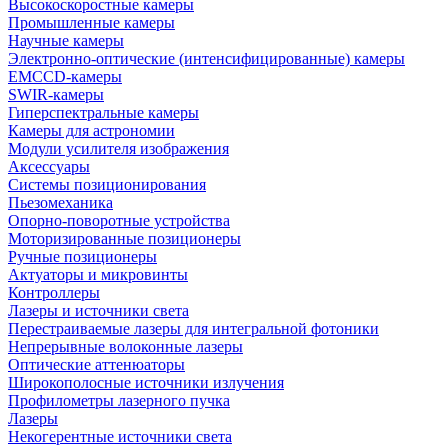
Высокоскоростные камеры
Промышленные камеры
Научные камеры
Электронно-оптические (интенсифицированные) камеры
EMCCD-камеры
SWIR-камеры
Гиперспектральные камеры
Камеры для астрономии
Модули усилителя изображения
Аксессуары
Системы позиционирования
Пьезомеханика
Опорно-поворотные устройства
Моторизированные позиционеры
Ручные позиционеры
Актуаторы и микровинты
Контроллеры
Лазеры и источники света
Перестраиваемые лазеры для интегральной фотоники
Непрерывные волоконные лазеры
Оптические аттенюаторы
Широкополосные источники излучения
Профилометры лазерного пучка
Лазеры
Некогерентные источники света