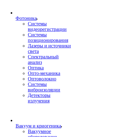
Фотоника
Cистемы
видеорегистрации
Системы
позиционирования
Лазеры и источники
света
Спектральный
анализ
Оптика
Опто-механика
Оптоволокно
Системы
виброизоляции
Детекторы
излучения
Вакуум и криогеника
Вакуумное
оборудование