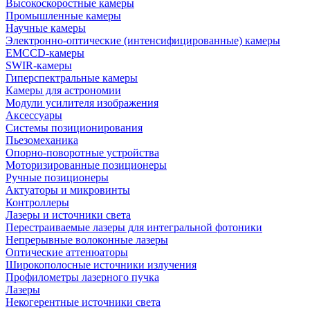
Высокоскоростные камеры
Промышленные камеры
Научные камеры
Электронно-оптические (интенсифицированные) камеры
EMCCD-камеры
SWIR-камеры
Гиперспектральные камеры
Камеры для астрономии
Модули усилителя изображения
Аксессуары
Системы позиционирования
Пьезомеханика
Опорно-поворотные устройства
Моторизированные позиционеры
Ручные позиционеры
Актуаторы и микровинты
Контроллеры
Лазеры и источники света
Перестраиваемые лазеры для интегральной фотоники
Непрерывные волоконные лазеры
Оптические аттенюаторы
Широкополосные источники излучения
Профилометры лазерного пучка
Лазеры
Некогерентные источники света