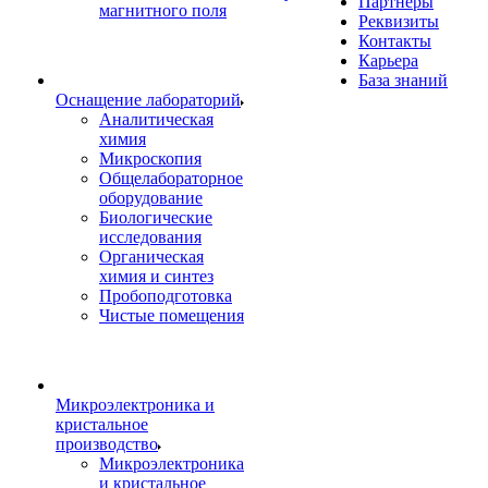
Партнеры
магнитного поля
Реквизиты
Контакты
Карьера
База знаний
Оснащение лабораторий
Аналитическая
химия
Микроскопия
Общелабораторное
оборудование
Биологические
исследования
Органическая
химия и синтез
Пробоподготовка
Чистые помещения
Микроэлектроника и
кристальное
производство
Микроэлектроника
и кристальное