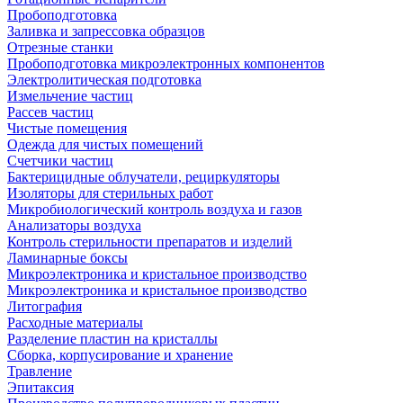
Пробоподготовка
Заливка и запрессовка образцов
Отрезные станки
Пробоподготовка микроэлектронных компонентов
Электролитическая подготовка
Измельчение частиц
Рассев частиц
Чистые помещения
Одежда для чистых помещений
Счетчики частиц
Бактерицидные облучатели, рециркуляторы
Изоляторы для стерильных работ
Микробиологический контроль воздуха и газов
Анализаторы воздуха
Контроль стерильности препаратов и изделий
Ламинарные боксы
Микроэлектроника и кристальное производство
Микроэлектроника и кристальное производство
Литография
Расходные материалы
Разделение пластин на кристаллы
Сборка, корпусирование и хранение
Травление
Эпитаксия