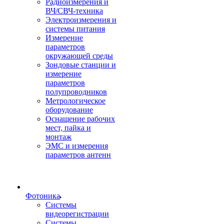
Радиоизмерения и
ВЧ/СВЧ-техника
Электроизмерения и
системы питания
Измерение
параметров
окружающей среды
Зондовые станции и
измерение
параметров
полупроводников
Метрологическое
оборудование
Оснащение рабочих
мест, пайка и
монтаж
ЭМС и измерения
параметров антенн
Фотоника
Cистемы
видеорегистрации
Системы