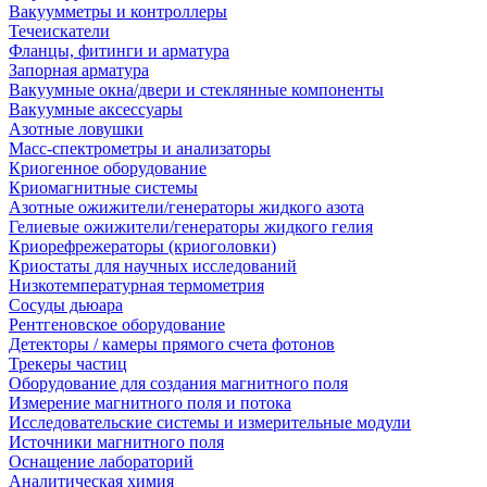
Вакуумметры и контроллеры
Течеискатели
Фланцы, фитинги и арматура
Запорная арматура
Вакуумные окна/двери и стеклянные компоненты
Вакуумные аксессуары
Азотные ловушки
Масс-спектрометры и анализаторы
Криогенное оборудование
Криомагнитные системы
Азотные ожижители/генераторы жидкого азота
Гелиевые ожижители/генераторы жидкого гелия
Криорефрежераторы (криоголовки)
Криостаты для научных исследований
Низкотемпературная термометрия
Сосуды дьюара
Рентгеновское оборудование
Детекторы / камеры прямого счета фотонов
Трекеры частиц
Оборудование для создания магнитного поля
Измерение магнитного поля и потока
Исследовательские системы и измерительные модули
Источники магнитного поля
Оснащение лабораторий
Аналитическая химия