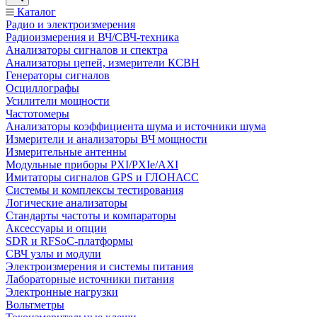
Каталог
Радио и электроизмерения
Радиоизмерения и ВЧ/СВЧ-техника
Анализаторы сигналов и спектра
Анализаторы цепей, измерители КСВН
Генераторы сигналов
Осциллографы
Усилители мощности
Частотомеры
Анализаторы коэффициента шума и источники шума
Измерители и анализаторы ВЧ мощности
Измерительные антенны
Модульные приборы PXI/PXIe/AXI
Имитаторы сигналов GPS и ГЛОНАСС
Системы и комплексы тестирования
Логические анализаторы
Стандарты частоты и компараторы
Аксессуары и опции
SDR и RFSoC‑платформы
СВЧ узлы и модули
Электроизмерения и системы питания
Лабораторные источники питания
Электронные нагрузки
Вольтметры