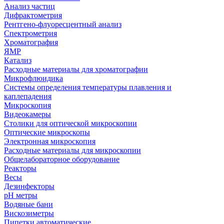
Анализ частиц
Дифрактометрия
Рентгено-флуоресцентный анализ
Спектрометрия
Хроматография
ЯМР
Катализ
Расходные материалы для хроматографии
Микрофлюидика
Системы определения температуры плавления и
каплепадения
Микроскопия
Видеокамеры
Столики для оптической микроскопии
Оптические микроскопы
Электронная микроскопия
Расходные материалы для микроскопии
Общелабораторное оборудование
Реакторы
Весы
Дезинфекторы
рН метры
Водяные бани
Вискозиметры
Пипетки автоматические