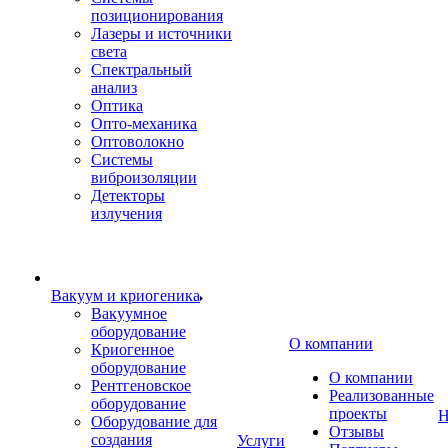
позиционирования
Лазеры и источники
света
Спектральный
анализ
Оптика
Опто-механика
Оптоволокно
Системы
виброизоляции
Детекторы
излучения
Вакуум и криогеника
Вакуумное
оборудование
О компании
Криогенное
оборудование
О компании
Рентгеновское
Реализованные
оборудование
проекты
Н
Оборудование для
Отзывы
создания
Услуги