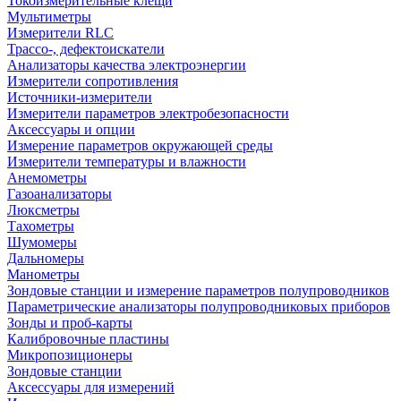
Токоизмерительные клещи
Мультиметры
Измерители RLC
Трассо-, дефектоискатели
Анализаторы качества электроэнергии
Измерители сопротивления
Источники-измерители
Измерители параметров электробезопасности
Аксессуары и опции
Измерение параметров окружающей среды
Измерители температуры и влажности
Анемометры
Газоанализаторы
Люксметры
Тахометры
Шумомеры
Дальномеры
Манометры
Зондовые станции и измерение параметров полупроводников
Параметрические анализаторы полупроводниковых приборов
Зонды и проб-карты
Калибровочные пластины
Микропозиционеры
Зондовые станции
Аксессуары для измерений