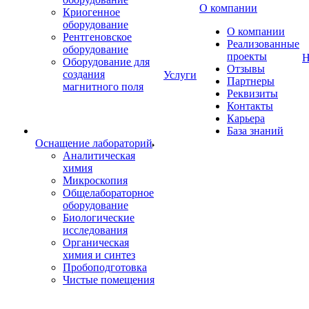
О компании
Криогенное
оборудование
О компании
Рентгеновское
Реализованные
оборудование
проекты
Н
Оборудование для
Отзывы
создания
Услуги
Партнеры
магнитного поля
Реквизиты
Контакты
Карьера
База знаний
Оснащение лабораторий
Аналитическая
химия
Микроскопия
Общелабораторное
оборудование
Биологические
исследования
Органическая
химия и синтез
Пробоподготовка
Чистые помещения