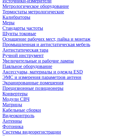
Источники-измерители
Метрологическое оборудование
Термостаты метрологические
Калибраторы
Меры
Стандарты частоты
Шунты токовые
Оснащение рабочих мест, пайка и монтаж
Промышленная и антистатическая мебель
Антистатическая тара
Ручной инструмент
Увеличительные и рабочие лампы
Паяльное оборудование
Аксессуары, материалы и одежда ESD
ЭМС и измерения параметров антенн
Экранированные помещения
Прецизионные позиционеры
Конвертеры
Модули СВЧ
Матрицы
Кабельные сборки
Видеоконтроль
Антенны
Фотоника
Cистемы видеорегистрации