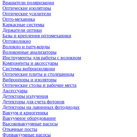
Вращатели поляризации
Оптические изоляторы
Оптические усилители
Опто-механика
Каркасные системы
Держатели оптики
Базы и крепления оптомеханики
Оптоволокно
Волокно и патч-корды
Волоконные анализаторы
Инструменты для работы с волокном
Компоненты и аксессуары
Системы виброизоляции
Оптические плиты и столешницы
Виброопоры и изоляторы
Оптические столы и рабочие места
Аксессуары
Детекторы излучения
Детекторы для счета фотонов
Детекторы на лавинных фотодиодах
Вакуум и криогеника
Вакуумное оборудование
Высоковакуумные насосы
Откачные посты
Форвакуумные насосы