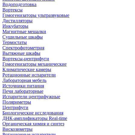
Водоподготовка
Вортексы
Гомогенизаторы ультразвуковые
Дистилляторы
Инкубаторы
Магнитные мешалки
Сушильные шкафы
Термостаты
Спектрофотометрия
Вытяжные шкафы
Вортексы-центрифуги
Гомогенизаторы механические
Климатические камеры
Ротационные испарители
Лабораторная мебель
Источники питания
Печи лабораторные
Испарители центрифужные
Поляриметры
Центрифуги
Биологические исследования
ДНК-амплификаторы Real-time
Органическая химия и синтез
Вискозиметры
Ротационные испарители