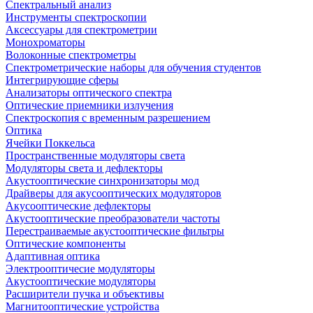
Спектральный анализ
Инструменты спектроскопии
Аксессуары для спектрометрии
Монохроматоры
Волоконные спектрометры
Спектрометрические наборы для обучения студентов
Интегрирующие сферы
Анализаторы оптического спектра
Оптические приемники излучения
Спектроскопия с временным разрешением
Оптика
Ячейки Поккельса
Пространственные модуляторы света
Модуляторы света и дефлекторы
Акустооптические синхронизаторы мод
Драйверы для акусооптических модуляторов
Акусооптические дефлекторы
Акустооптические преобразователи частоты
Перестраиваемые акустооптические фильтры
Оптические компоненты
Адаптивная оптика
Электрооптичесие модуляторы
Акустооптические модуляторы
Расширители пучка и объективы
Магнитооптические устройства