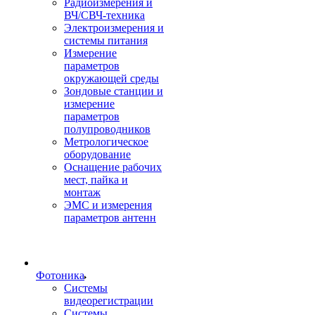
Радиоизмерения и
ВЧ/СВЧ-техника
Электроизмерения и
системы питания
Измерение
параметров
окружающей среды
Зондовые станции и
измерение
параметров
полупроводников
Метрологическое
оборудование
Оснащение рабочих
мест, пайка и
монтаж
ЭМС и измерения
параметров антенн
Фотоника
Cистемы
видеорегистрации
Системы