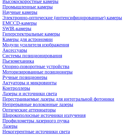
Высокоскоростные камеры
Промышленные камеры
Научные камеры
Электронно-оптические (интенсифицированные) камеры
EMCCD-камеры
SWIR-камеры
Гиперспектральные камеры
Камеры для астрономии
Модули усилителя изображения
Аксессуары
Системы позиционирования
Пьезомеханика
Опорно-поворотные устройства
Моторизированные позиционеры
Ручные позиционеры
Актуаторы и микровинты
Контроллеры
Лазеры и источники света
Перестраиваемые лазеры для интегральной фотоники
Непрерывные волоконные лазеры
Оптические аттенюаторы
Широкополосные источники излучения
Профилометры лазерного пучка
Лазеры
Некогерентные источники света