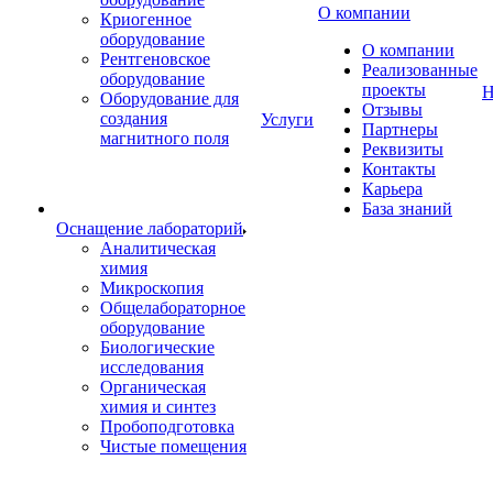
О компании
Криогенное
оборудование
О компании
Рентгеновское
Реализованные
оборудование
проекты
Н
Оборудование для
Отзывы
создания
Услуги
Партнеры
магнитного поля
Реквизиты
Контакты
Карьера
База знаний
Оснащение лабораторий
Аналитическая
химия
Микроскопия
Общелабораторное
оборудование
Биологические
исследования
Органическая
химия и синтез
Пробоподготовка
Чистые помещения