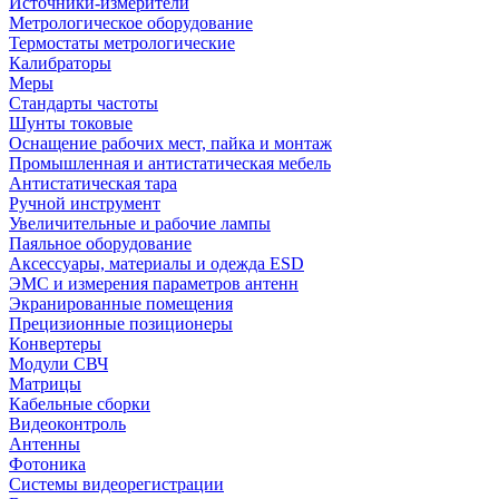
Источники-измерители
Метрологическое оборудование
Термостаты метрологические
Калибраторы
Меры
Стандарты частоты
Шунты токовые
Оснащение рабочих мест, пайка и монтаж
Промышленная и антистатическая мебель
Антистатическая тара
Ручной инструмент
Увеличительные и рабочие лампы
Паяльное оборудование
Аксессуары, материалы и одежда ESD
ЭМС и измерения параметров антенн
Экранированные помещения
Прецизионные позиционеры
Конвертеры
Модули СВЧ
Матрицы
Кабельные сборки
Видеоконтроль
Антенны
Фотоника
Cистемы видеорегистрации