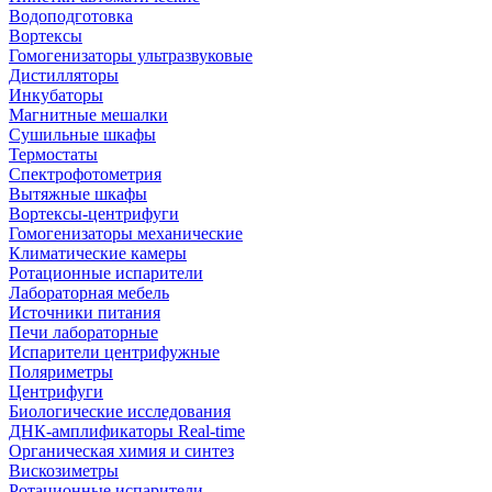
Водоподготовка
Вортексы
Гомогенизаторы ультразвуковые
Дистилляторы
Инкубаторы
Магнитные мешалки
Сушильные шкафы
Термостаты
Спектрофотометрия
Вытяжные шкафы
Вортексы-центрифуги
Гомогенизаторы механические
Климатические камеры
Ротационные испарители
Лабораторная мебель
Источники питания
Печи лабораторные
Испарители центрифужные
Поляриметры
Центрифуги
Биологические исследования
ДНК-амплификаторы Real-time
Органическая химия и синтез
Вискозиметры
Ротационные испарители