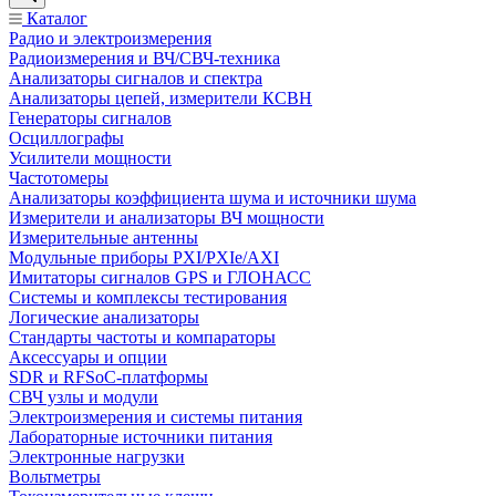
Каталог
Радио и электроизмерения
Радиоизмерения и ВЧ/СВЧ-техника
Анализаторы сигналов и спектра
Анализаторы цепей, измерители КСВН
Генераторы сигналов
Осциллографы
Усилители мощности
Частотомеры
Анализаторы коэффициента шума и источники шума
Измерители и анализаторы ВЧ мощности
Измерительные антенны
Модульные приборы PXI/PXIe/AXI
Имитаторы сигналов GPS и ГЛОНАСС
Системы и комплексы тестирования
Логические анализаторы
Стандарты частоты и компараторы
Аксессуары и опции
SDR и RFSoC‑платформы
СВЧ узлы и модули
Электроизмерения и системы питания
Лабораторные источники питания
Электронные нагрузки
Вольтметры