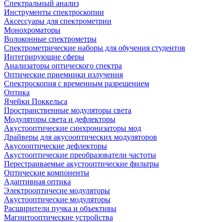
Спектральный анализ
Инструменты спектроскопии
Аксессуары для спектрометрии
Монохроматоры
Волоконные спектрометры
Спектрометрические наборы для обучения студентов
Интегрирующие сферы
Анализаторы оптического спектра
Оптические приемники излучения
Спектроскопия с временным разрешением
Оптика
Ячейки Поккельса
Пространственные модуляторы света
Модуляторы света и дефлекторы
Акустооптические синхронизаторы мод
Драйверы для акусооптических модуляторов
Акусооптические дефлекторы
Акустооптические преобразователи частоты
Перестраиваемые акустооптические фильтры
Оптические компоненты
Адаптивная оптика
Электрооптичесие модуляторы
Акустооптические модуляторы
Расширители пучка и объективы
Магнитооптические устройства