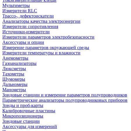
Токоизмерительные клещи
Мультиметры
Измерители RLC
Трассо-, дефектоискатели
Анализаторы качества электроэнергии
Измерители сопротивления
Источники-измерители
Измерители параметров электробезопасности
Аксессуары и опции
Измерение параметров окружающей среды
Измерители температуры и влажности
Анемометры
Газоанализаторы
Люксметры
Тахометры
Шумомеры
Дальномеры
Манометры
Зондовые станции и измерение параметров полупроводников
Параметрические анализаторы полупроводниковых приборов
Зонды и проб-карты
Калибровочные пластины
Микропозиционеры
Зондовые станции
Аксессуары для измерений