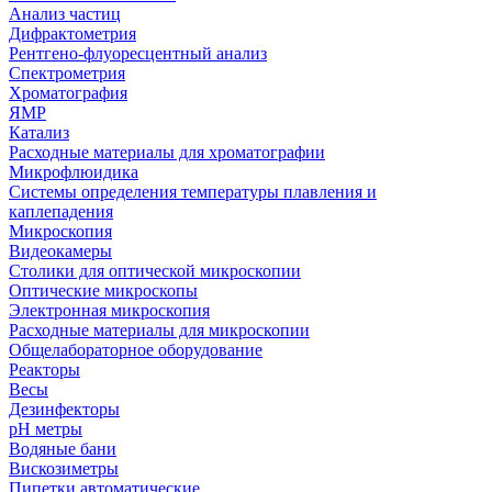
Анализ частиц
Дифрактометрия
Рентгено-флуоресцентный анализ
Спектрометрия
Хроматография
ЯМР
Катализ
Расходные материалы для хроматографии
Микрофлюидика
Системы определения температуры плавления и
каплепадения
Микроскопия
Видеокамеры
Столики для оптической микроскопии
Оптические микроскопы
Электронная микроскопия
Расходные материалы для микроскопии
Общелабораторное оборудование
Реакторы
Весы
Дезинфекторы
рН метры
Водяные бани
Вискозиметры
Пипетки автоматические