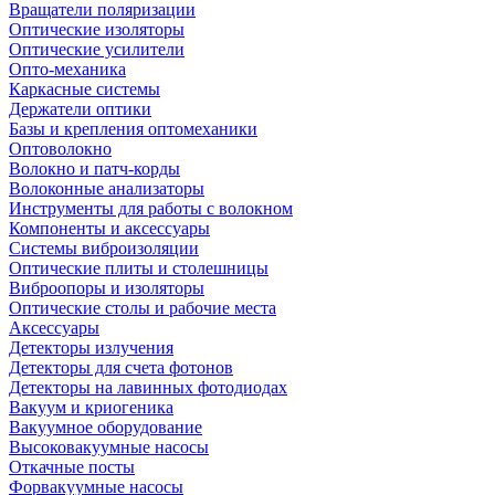
Вращатели поляризации
Оптические изоляторы
Оптические усилители
Опто-механика
Каркасные системы
Держатели оптики
Базы и крепления оптомеханики
Оптоволокно
Волокно и патч-корды
Волоконные анализаторы
Инструменты для работы с волокном
Компоненты и аксессуары
Системы виброизоляции
Оптические плиты и столешницы
Виброопоры и изоляторы
Оптические столы и рабочие места
Аксессуары
Детекторы излучения
Детекторы для счета фотонов
Детекторы на лавинных фотодиодах
Вакуум и криогеника
Вакуумное оборудование
Высоковакуумные насосы
Откачные посты
Форвакуумные насосы