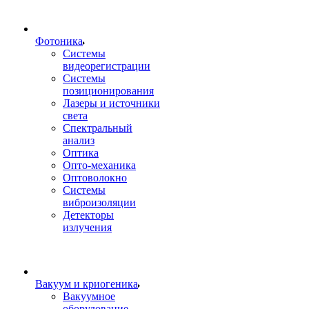
Фотоника
Cистемы
видеорегистрации
Системы
позиционирования
Лазеры и источники
света
Спектральный
анализ
Оптика
Опто-механика
Оптоволокно
Системы
виброизоляции
Детекторы
излучения
Вакуум и криогеника
Вакуумное
оборудование