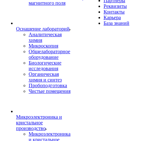
Партнеры
магнитного поля
Реквизиты
Контакты
Карьера
База знаний
Оснащение лабораторий
Аналитическая
химия
Микроскопия
Общелабораторное
оборудование
Биологические
исследования
Органическая
химия и синтез
Пробоподготовка
Чистые помещения
Микроэлектроника и
кристальное
производство
Микроэлектроника
и кристальное