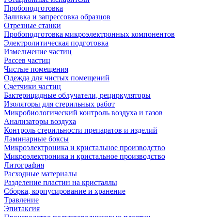
Пробоподготовка
Заливка и запрессовка образцов
Отрезные станки
Пробоподготовка микроэлектронных компонентов
Электролитическая подготовка
Измельчение частиц
Рассев частиц
Чистые помещения
Одежда для чистых помещений
Счетчики частиц
Бактерицидные облучатели, рециркуляторы
Изоляторы для стерильных работ
Микробиологический контроль воздуха и газов
Анализаторы воздуха
Контроль стерильности препаратов и изделий
Ламинарные боксы
Микроэлектроника и кристальное производство
Микроэлектроника и кристальное производство
Литография
Расходные материалы
Разделение пластин на кристаллы
Сборка, корпусирование и хранение
Травление
Эпитаксия