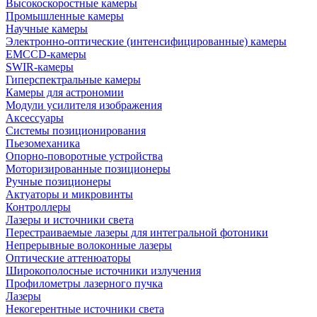
Высокоскоростные камеры
Промышленные камеры
Научные камеры
Электронно-оптические (интенсифицированные) камеры
EMCCD-камеры
SWIR-камеры
Гиперспектральные камеры
Камеры для астрономии
Модули усилителя изображения
Аксессуары
Системы позиционирования
Пьезомеханика
Опорно-поворотные устройства
Моторизированные позиционеры
Ручные позиционеры
Актуаторы и микровинты
Контроллеры
Лазеры и источники света
Перестраиваемые лазеры для интегральной фотоники
Непрерывные волоконные лазеры
Оптические аттенюаторы
Широкополосные источники излучения
Профилометры лазерного пучка
Лазеры
Некогерентные источники света