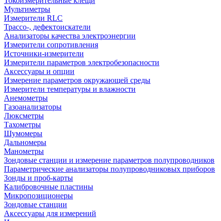
Токоизмерительные клещи
Мультиметры
Измерители RLC
Трассо-, дефектоискатели
Анализаторы качества электроэнергии
Измерители сопротивления
Источники-измерители
Измерители параметров электробезопасности
Аксессуары и опции
Измерение параметров окружающей среды
Измерители температуры и влажности
Анемометры
Газоанализаторы
Люксметры
Тахометры
Шумомеры
Дальномеры
Манометры
Зондовые станции и измерение параметров полупроводников
Параметрические анализаторы полупроводниковых приборов
Зонды и проб-карты
Калибровочные пластины
Микропозиционеры
Зондовые станции
Аксессуары для измерений