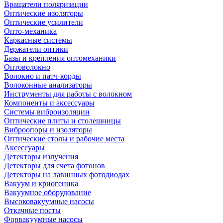
Вращатели поляризации
Оптические изоляторы
Оптические усилители
Опто-механика
Каркасные системы
Держатели оптики
Базы и крепления оптомеханики
Оптоволокно
Волокно и патч-корды
Волоконные анализаторы
Инструменты для работы с волокном
Компоненты и аксессуары
Системы виброизоляции
Оптические плиты и столешницы
Виброопоры и изоляторы
Оптические столы и рабочие места
Аксессуары
Детекторы излучения
Детекторы для счета фотонов
Детекторы на лавинных фотодиодах
Вакуум и криогеника
Вакуумное оборудование
Высоковакуумные насосы
Откачные посты
Форвакуумные насосы