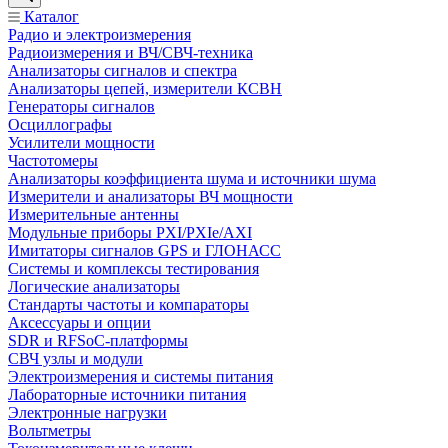
Каталог
Радио и электроизмерения
Радиоизмерения и ВЧ/СВЧ-техника
Анализаторы сигналов и спектра
Анализаторы цепей, измерители КСВН
Генераторы сигналов
Осциллографы
Усилители мощности
Частотомеры
Анализаторы коэффициента шума и источники шума
Измерители и анализаторы ВЧ мощности
Измерительные антенны
Модульные приборы PXI/PXIe/AXI
Имитаторы сигналов GPS и ГЛОНАСС
Системы и комплексы тестирования
Логические анализаторы
Стандарты частоты и компараторы
Аксессуары и опции
SDR и RFSoC‑платформы
СВЧ узлы и модули
Электроизмерения и системы питания
Лабораторные источники питания
Электронные нагрузки
Вольтметры