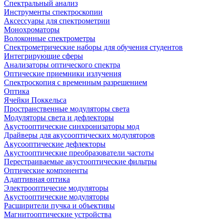
Спектральный анализ
Инструменты спектроскопии
Аксессуары для спектрометрии
Монохроматоры
Волоконные спектрометры
Спектрометрические наборы для обучения студентов
Интегрирующие сферы
Анализаторы оптического спектра
Оптические приемники излучения
Спектроскопия с временным разрешением
Оптика
Ячейки Поккельса
Пространственные модуляторы света
Модуляторы света и дефлекторы
Акустооптические синхронизаторы мод
Драйверы для акусооптических модуляторов
Акусооптические дефлекторы
Акустооптические преобразователи частоты
Перестраиваемые акустооптические фильтры
Оптические компоненты
Адаптивная оптика
Электрооптичесие модуляторы
Акустооптические модуляторы
Расширители пучка и объективы
Магнитооптические устройства