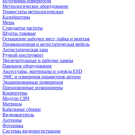
Источники-измерители
Метрологическое оборудование
Термостаты метрологические
Калибраторы
Меры
Стандарты частоты
Шунты токовые
Оснащение рабочих мест, пайка и монтаж
Промышленная и антистатическая мебель
Антистатическая тара
Ручной инструмент
Увеличительные и рабочие лампы
Паяльное оборудование
Аксессуары, материалы и одежда ESD
ЭМС и измерения параметров антенн
Экранированные помещения
Прецизионные позиционеры
Конвертеры
Модули СВЧ
Матрицы
Кабельные сборки
Видеоконтроль
Антенны
Фотоника
Cистемы видеорегистрации