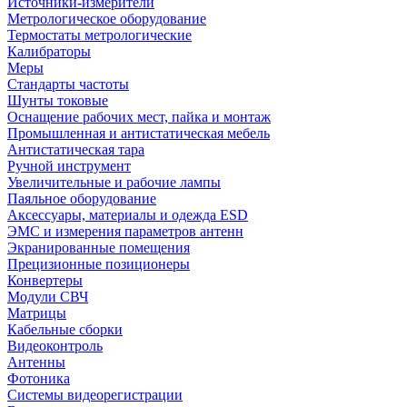
Источники-измерители
Метрологическое оборудование
Термостаты метрологические
Калибраторы
Меры
Стандарты частоты
Шунты токовые
Оснащение рабочих мест, пайка и монтаж
Промышленная и антистатическая мебель
Антистатическая тара
Ручной инструмент
Увеличительные и рабочие лампы
Паяльное оборудование
Аксессуары, материалы и одежда ESD
ЭМС и измерения параметров антенн
Экранированные помещения
Прецизионные позиционеры
Конвертеры
Модули СВЧ
Матрицы
Кабельные сборки
Видеоконтроль
Антенны
Фотоника
Cистемы видеорегистрации