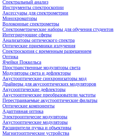
Спектральный анализ
Инструменты спектроскопии
Аксессуары для спектрометрии
Монохроматоры
Волоконные спектрометры
Спектрометрические наборы для обучения студентов
Интегрирующие сферы
Анализаторы оптического спектра
Оптические приемники излучения
Спектроскопия с временным разрешением
Оптика
Ячейки Поккельса
Пространственные модуляторы света
Модуляторы света и дефлекторы
Акустооптические синхронизаторы мод
Драйверы для акусооптических модуляторов
Акусооптические дефлекторы
Акустооптические преобразователи частоты
Перестраиваемые акустооптические фильтры
Оптические компоненты
Адаптивная оптика
Электрооптичесие модуляторы
Акустооптические модуляторы
Расширители пучка и объективы
Магнитооптические устройства