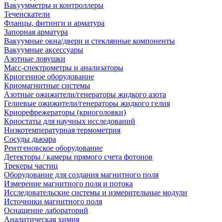
Вакуумметры и контроллеры
Течеискатели
Фланцы, фитинги и арматура
Запорная арматура
Вакуумные окна/двери и стеклянные компоненты
Вакуумные аксессуары
Азотные ловушки
Масс-спектрометры и анализаторы
Криогенное оборудование
Криомагнитные системы
Азотные ожижители/генераторы жидкого азота
Гелиевые ожижители/генераторы жидкого гелия
Криорефрежераторы (криоголовки)
Криостаты для научных исследований
Низкотемпературная термометрия
Сосуды дьюара
Рентгеновское оборудование
Детекторы / камеры прямого счета фотонов
Трекеры частиц
Оборудование для создания магнитного поля
Измерение магнитного поля и потока
Исследовательские системы и измерительные модули
Источники магнитного поля
Оснащение лабораторий
Аналитическая химия