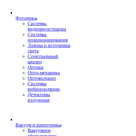
Фотоника
Cистемы
видеорегистрации
Системы
позиционирования
Лазеры и источники
света
Спектральный
анализ
Оптика
Опто-механика
Оптоволокно
Системы
виброизоляции
Детекторы
излучения
Вакуум и криогеника
Вакуумное
оборудование