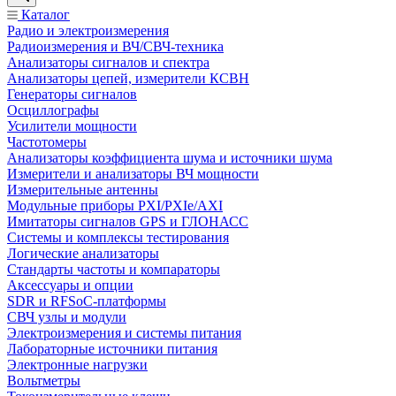
Каталог
Радио и электроизмерения
Радиоизмерения и ВЧ/СВЧ-техника
Анализаторы сигналов и спектра
Анализаторы цепей, измерители КСВН
Генераторы сигналов
Осциллографы
Усилители мощности
Частотомеры
Анализаторы коэффициента шума и источники шума
Измерители и анализаторы ВЧ мощности
Измерительные антенны
Модульные приборы PXI/PXIe/AXI
Имитаторы сигналов GPS и ГЛОНАСС
Системы и комплексы тестирования
Логические анализаторы
Стандарты частоты и компараторы
Аксессуары и опции
SDR и RFSoC‑платформы
СВЧ узлы и модули
Электроизмерения и системы питания
Лабораторные источники питания
Электронные нагрузки
Вольтметры