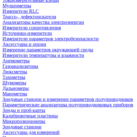
Токоизмерительные клещи
Мультиметры
Измерители RLC
Трассо-, дефектоискатели
Анализаторы качества электроэнергии
Измерители сопротивления
Источники-измерители
Измерители параметров электробезопасности
Аксессуары и опции
Измерение параметров окружающей среды
Измерители температуры и влажности
Анемометры
Газоанализаторы
Люксметры
Тахометры
Шумомеры
Дальномеры
Манометры
Зондовые станции и измерение параметров полупроводников
Параметрические анализаторы полупроводниковых приборов
Зонды и проб-карты
Калибровочные пластины
Микропозиционеры
Зондовые станции
Аксессуары для измерений