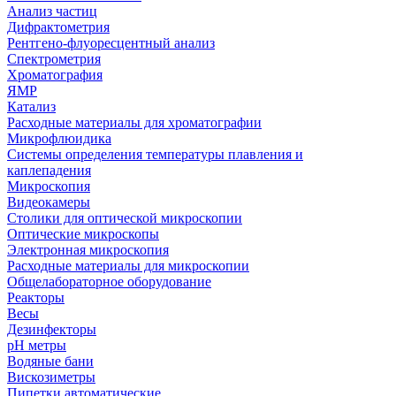
Анализ частиц
Дифрактометрия
Рентгено-флуоресцентный анализ
Спектрометрия
Хроматография
ЯМР
Катализ
Расходные материалы для хроматографии
Микрофлюидика
Системы определения температуры плавления и
каплепадения
Микроскопия
Видеокамеры
Столики для оптической микроскопии
Оптические микроскопы
Электронная микроскопия
Расходные материалы для микроскопии
Общелабораторное оборудование
Реакторы
Весы
Дезинфекторы
рН метры
Водяные бани
Вискозиметры
Пипетки автоматические