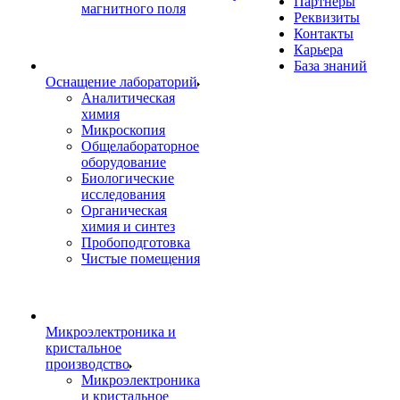
Партнеры
магнитного поля
Реквизиты
Контакты
Карьера
База знаний
Оснащение лабораторий
Аналитическая
химия
Микроскопия
Общелабораторное
оборудование
Биологические
исследования
Органическая
химия и синтез
Пробоподготовка
Чистые помещения
Микроэлектроника и
кристальное
производство
Микроэлектроника
и кристальное