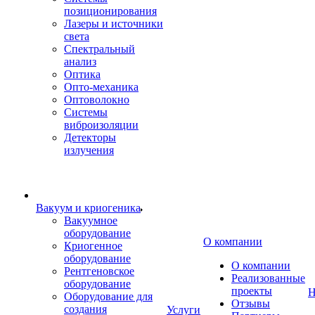
позиционирования
Лазеры и источники
света
Спектральный
анализ
Оптика
Опто-механика
Оптоволокно
Системы
виброизоляции
Детекторы
излучения
Вакуум и криогеника
Вакуумное
оборудование
О компании
Криогенное
оборудование
О компании
Рентгеновское
Реализованные
оборудование
проекты
Н
Оборудование для
Отзывы
создания
Услуги