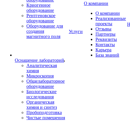
О компании
Криогенное
оборудование
О компании
Рентгеновское
Реализованные
оборудование
проекты
Н
Оборудование для
Отзывы
создания
Услуги
Партнеры
магнитного поля
Реквизиты
Контакты
Карьера
База знаний
Оснащение лабораторий
Аналитическая
химия
Микроскопия
Общелабораторное
оборудование
Биологические
исследования
Органическая
химия и синтез
Пробоподготовка
Чистые помещения