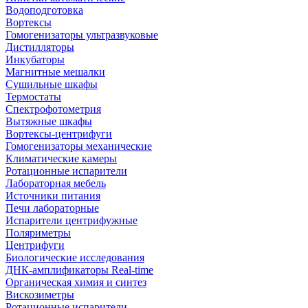
Водоподготовка
Вортексы
Гомогенизаторы ультразвуковые
Дистилляторы
Инкубаторы
Магнитные мешалки
Сушильные шкафы
Термостаты
Спектрофотометрия
Вытяжные шкафы
Вортексы-центрифуги
Гомогенизаторы механические
Климатические камеры
Ротационные испарители
Лабораторная мебель
Источники питания
Печи лабораторные
Испарители центрифужные
Поляриметры
Центрифуги
Биологические исследования
ДНК-амплификаторы Real-time
Органическая химия и синтез
Вискозиметры
Ротационные испарители