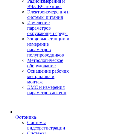
Радиоизмерения и
ВЧ/СВЧ-техника
Электроизмерения и
системы питания
Измерение
параметров
окружающей среды
Зондовые станции и
измерение
параметров
полупроводников
Метрологическое
оборудование
Оснащение рабочих
мест, пайка и
монтаж
ЭМС и измерения
параметров антенн
Фотоника
Cистемы
видеорегистрации
Системы