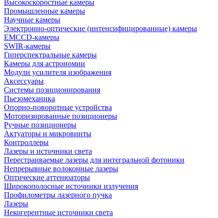
Высокоскоростные камеры
Промышленные камеры
Научные камеры
Электронно-оптические (интенсифицированные) камеры
EMCCD-камеры
SWIR-камеры
Гиперспектральные камеры
Камеры для астрономии
Модули усилителя изображения
Аксессуары
Системы позиционирования
Пьезомеханика
Опорно-поворотные устройства
Моторизированные позиционеры
Ручные позиционеры
Актуаторы и микровинты
Контроллеры
Лазеры и источники света
Перестраиваемые лазеры для интегральной фотоники
Непрерывные волоконные лазеры
Оптические аттенюаторы
Широкополосные источники излучения
Профилометры лазерного пучка
Лазеры
Некогерентные источники света