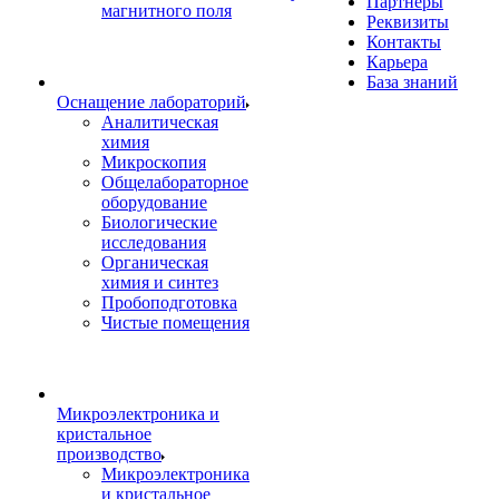
Партнеры
магнитного поля
Реквизиты
Контакты
Карьера
База знаний
Оснащение лабораторий
Аналитическая
химия
Микроскопия
Общелабораторное
оборудование
Биологические
исследования
Органическая
химия и синтез
Пробоподготовка
Чистые помещения
Микроэлектроника и
кристальное
производство
Микроэлектроника
и кристальное