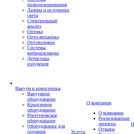
позиционирования
Лазеры и источники
света
Спектральный
анализ
Оптика
Опто-механика
Оптоволокно
Системы
виброизоляции
Детекторы
излучения
Вакуум и криогеника
Вакуумное
оборудование
О компании
Криогенное
оборудование
О компании
Рентгеновское
Реализованные
оборудование
проекты
Н
Оборудование для
Отзывы
создания
Услуги