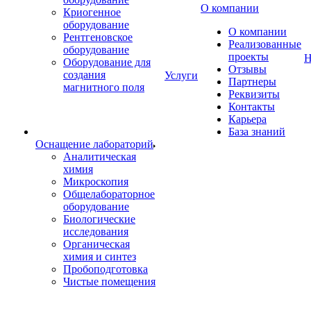
О компании
Криогенное
оборудование
О компании
Рентгеновское
Реализованные
оборудование
проекты
Н
Оборудование для
Отзывы
создания
Услуги
Партнеры
магнитного поля
Реквизиты
Контакты
Карьера
База знаний
Оснащение лабораторий
Аналитическая
химия
Микроскопия
Общелабораторное
оборудование
Биологические
исследования
Органическая
химия и синтез
Пробоподготовка
Чистые помещения