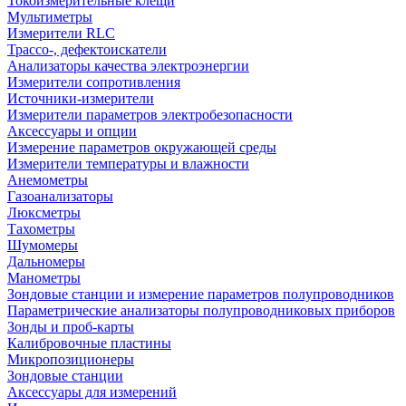
Токоизмерительные клещи
Мультиметры
Измерители RLC
Трассо-, дефектоискатели
Анализаторы качества электроэнергии
Измерители сопротивления
Источники-измерители
Измерители параметров электробезопасности
Аксессуары и опции
Измерение параметров окружающей среды
Измерители температуры и влажности
Анемометры
Газоанализаторы
Люксметры
Тахометры
Шумомеры
Дальномеры
Манометры
Зондовые станции и измерение параметров полупроводников
Параметрические анализаторы полупроводниковых приборов
Зонды и проб-карты
Калибровочные пластины
Микропозиционеры
Зондовые станции
Аксессуары для измерений