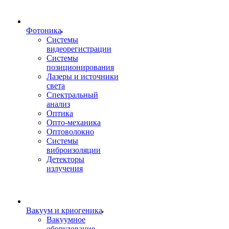
Фотоника
Cистемы
видеорегистрации
Системы
позиционирования
Лазеры и источники
света
Спектральный
анализ
Оптика
Опто-механика
Оптоволокно
Системы
виброизоляции
Детекторы
излучения
Вакуум и криогеника
Вакуумное
оборудование