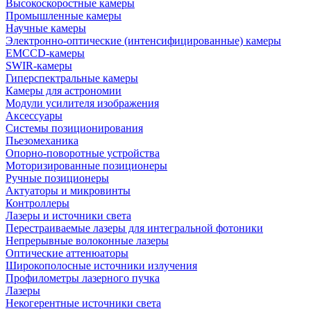
Высокоскоростные камеры
Промышленные камеры
Научные камеры
Электронно-оптические (интенсифицированные) камеры
EMCCD-камеры
SWIR-камеры
Гиперспектральные камеры
Камеры для астрономии
Модули усилителя изображения
Аксессуары
Системы позиционирования
Пьезомеханика
Опорно-поворотные устройства
Моторизированные позиционеры
Ручные позиционеры
Актуаторы и микровинты
Контроллеры
Лазеры и источники света
Перестраиваемые лазеры для интегральной фотоники
Непрерывные волоконные лазеры
Оптические аттенюаторы
Широкополосные источники излучения
Профилометры лазерного пучка
Лазеры
Некогерентные источники света