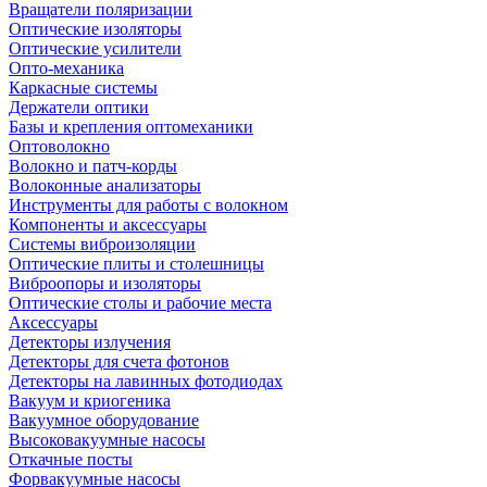
Вращатели поляризации
Оптические изоляторы
Оптические усилители
Опто-механика
Каркасные системы
Держатели оптики
Базы и крепления оптомеханики
Оптоволокно
Волокно и патч-корды
Волоконные анализаторы
Инструменты для работы с волокном
Компоненты и аксессуары
Системы виброизоляции
Оптические плиты и столешницы
Виброопоры и изоляторы
Оптические столы и рабочие места
Аксессуары
Детекторы излучения
Детекторы для счета фотонов
Детекторы на лавинных фотодиодах
Вакуум и криогеника
Вакуумное оборудование
Высоковакуумные насосы
Откачные посты
Форвакуумные насосы