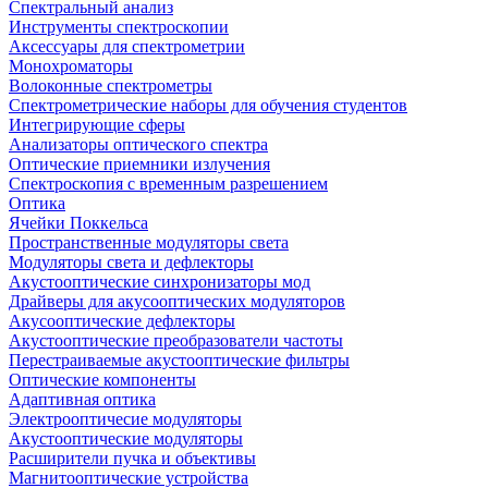
Спектральный анализ
Инструменты спектроскопии
Аксессуары для спектрометрии
Монохроматоры
Волоконные спектрометры
Спектрометрические наборы для обучения студентов
Интегрирующие сферы
Анализаторы оптического спектра
Оптические приемники излучения
Спектроскопия с временным разрешением
Оптика
Ячейки Поккельса
Пространственные модуляторы света
Модуляторы света и дефлекторы
Акустооптические синхронизаторы мод
Драйверы для акусооптических модуляторов
Акусооптические дефлекторы
Акустооптические преобразователи частоты
Перестраиваемые акустооптические фильтры
Оптические компоненты
Адаптивная оптика
Электрооптичесие модуляторы
Акустооптические модуляторы
Расширители пучка и объективы
Магнитооптические устройства