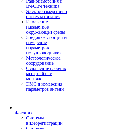
Радиоизмерения и
ВЧ/СВЧ-техника
Электроизмерения и
системы питания
Измерение
параметров
окружающей среды
Зондовые станции и
измерение
параметров
полупроводников
Метрологическое
оборудование
Оснащение рабочих
мест, пайка и
монтаж
ЭМС и измерения
параметров антенн
Фотоника
Cистемы
видеорегистрации
Системы