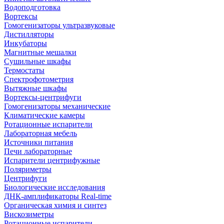
Водоподготовка
Вортексы
Гомогенизаторы ультразвуковые
Дистилляторы
Инкубаторы
Магнитные мешалки
Сушильные шкафы
Термостаты
Спектрофотометрия
Вытяжные шкафы
Вортексы-центрифуги
Гомогенизаторы механические
Климатические камеры
Ротационные испарители
Лабораторная мебель
Источники питания
Печи лабораторные
Испарители центрифужные
Поляриметры
Центрифуги
Биологические исследования
ДНК-амплификаторы Real-time
Органическая химия и синтез
Вискозиметры
Ротационные испарители