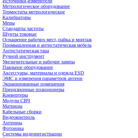
Источники-измерители
Метрологическое оборудование
Термостаты метрологические
Калибраторы
Меры
Стандарты частоты
Шунты токовые
Оснащение рабочих мест, пайка и монтаж
Промышленная и антистатическая мебель
Антистатическая тара
Ручной инструмент
Увеличительные и рабочие лампы
Паяльное оборудование
Аксессуары, материалы и одежда ESD
ЭМС и измерения параметров антенн
Экранированные помещения
Прецизионные позиционеры
Конвертеры
Модули СВЧ
Матрицы
Кабельные сборки
Видеоконтроль
Антенны
Фотоника
Cистемы видеорегистрации