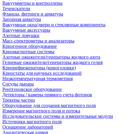
Вакуумметры и контроллеры
Течеискатели
Фланцы, фитинги и арматура
Запорная арматура
Вакуумные окна/двери и стеклянные компоненты
Вакуумные аксессуары
Азотные ловушки
Масс-спектрометры и анализаторы
Криогенное оборудование
Криомагнитные системы
Азотные ожижители/генераторы жидкого азота
Гелиевые ожижители/генераторы жидкого гелия
Криорефрежераторы (криоголовки)
Криостаты для научных исследований
Низкотемпературная термометрия
Сосуды дьюара
Рентгеновское оборудование
Детекторы / камеры прямого счета фотонов
Трекеры частиц
Оборудование для создания магнитного поля
Измерение магнитного поля и потока
Исследовательские системы и измерительные модули
Источники магнитного поля
Оснащение лабораторий
Аналитическая химия