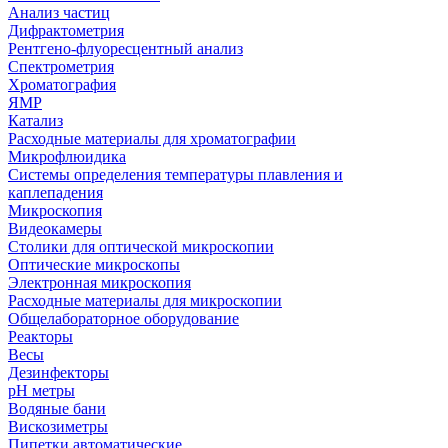
Анализ частиц
Дифрактометрия
Рентгено-флуоресцентный анализ
Спектрометрия
Хроматография
ЯМР
Катализ
Расходные материалы для хроматографии
Микрофлюидика
Системы определения температуры плавления и
каплепадения
Микроскопия
Видеокамеры
Столики для оптической микроскопии
Оптические микроскопы
Электронная микроскопия
Расходные материалы для микроскопии
Общелабораторное оборудование
Реакторы
Весы
Дезинфекторы
рН метры
Водяные бани
Вискозиметры
Пипетки автоматические