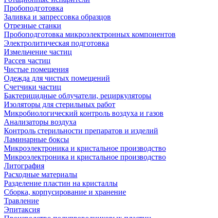
Пробоподготовка
Заливка и запрессовка образцов
Отрезные станки
Пробоподготовка микроэлектронных компонентов
Электролитическая подготовка
Измельчение частиц
Рассев частиц
Чистые помещения
Одежда для чистых помещений
Счетчики частиц
Бактерицидные облучатели, рециркуляторы
Изоляторы для стерильных работ
Микробиологический контроль воздуха и газов
Анализаторы воздуха
Контроль стерильности препаратов и изделий
Ламинарные боксы
Микроэлектроника и кристальное производство
Микроэлектроника и кристальное производство
Литография
Расходные материалы
Разделение пластин на кристаллы
Сборка, корпусирование и хранение
Травление
Эпитаксия