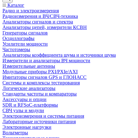
Каталог
Радио и электроизмерения
Радиоизмерения и ВЧ/СВЧ-техника
Анализаторы сигналов и спектра
Анализаторы цепей, измерители КСВН
Генераторы сигналов
Осциллографы
Усилители мощности
Частотомеры
Анализаторы коэффициента шума и источники шума
Измерители и анализаторы ВЧ мощности
Измерительные антенны
Модульные приборы PXI/PXIe/AXI
Имитаторы сигналов GPS и ГЛОНАСС
Системы и комплексы тестирования
Логические анализаторы
Стандарты частоты и компараторы
Аксессуары и опции
SDR и RFSoC‑платформы
СВЧ узлы и модули
Электроизмерения и системы питания
Лабораторные источники питания
Электронные нагрузки
Вольтметры