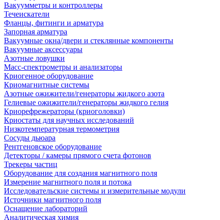
Вакуумметры и контроллеры
Течеискатели
Фланцы, фитинги и арматура
Запорная арматура
Вакуумные окна/двери и стеклянные компоненты
Вакуумные аксессуары
Азотные ловушки
Масс-спектрометры и анализаторы
Криогенное оборудование
Криомагнитные системы
Азотные ожижители/генераторы жидкого азота
Гелиевые ожижители/генераторы жидкого гелия
Криорефрежераторы (криоголовки)
Криостаты для научных исследований
Низкотемпературная термометрия
Сосуды дьюара
Рентгеновское оборудование
Детекторы / камеры прямого счета фотонов
Трекеры частиц
Оборудование для создания магнитного поля
Измерение магнитного поля и потока
Исследовательские системы и измерительные модули
Источники магнитного поля
Оснащение лабораторий
Аналитическая химия