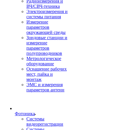
Радиоизмерения и
ВЧ/СВЧ-техника
Электроизмерения и
системы питания
Измерение
параметров
окружающей среды
Зондовые станции и
измерение
параметров
полупроводников
Метрологическое
оборудование
Оснащение рабочих
мест, пайка и
монтаж
ЭМС и измерения
параметров антенн
Фотоника
Cистемы
видеорегистрации
Системы