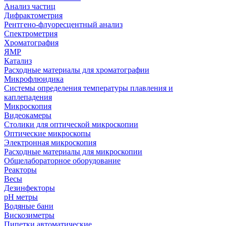
Анализ частиц
Дифрактометрия
Рентгено-флуоресцентный анализ
Спектрометрия
Хроматография
ЯМР
Катализ
Расходные материалы для хроматографии
Микрофлюидика
Системы определения температуры плавления и
каплепадения
Микроскопия
Видеокамеры
Столики для оптической микроскопии
Оптические микроскопы
Электронная микроскопия
Расходные материалы для микроскопии
Общелабораторное оборудование
Реакторы
Весы
Дезинфекторы
рН метры
Водяные бани
Вискозиметры
Пипетки автоматические