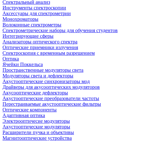
Спектральный анализ
Инструменты спектроскопии
Аксессуары для спектрометрии
Монохроматоры
Волоконные спектрометры
Спектрометрические наборы для обучения студентов
Интегрирующие сферы
Анализаторы оптического спектра
Оптические приемники излучения
Спектроскопия с временным разрешением
Оптика
Ячейки Поккельса
Пространственные модуляторы света
Модуляторы света и дефлекторы
Акустооптические синхронизаторы мод
Драйверы для акусооптических модуляторов
Акусооптические дефлекторы
Акустооптические преобразователи частоты
Перестраиваемые акустооптические фильтры
Оптические компоненты
Адаптивная оптика
Электрооптичесие модуляторы
Акустооптические модуляторы
Расширители пучка и объективы
Магнитооптические устройства