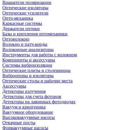
Вращатели поляризации
Оптические изоляторы
Оптические усилители
Опто-механика
Каркасные системы
Держатели оптики
Базы и крепления оптомеханики
Оптоволокно
Волокно и патч-корды
Волоконные анализаторы
Инструменты для работы с волокном
Компоненты и аксессуары
Системы виброизоляции
Оптические плиты и столешницы
Виброопоры и изоляторы
Оптические столы и рабочие места
Аксессуары
Детекторы излучения
Детекторы для счета фотонов
Детекторы на лавинных фотодиодах
Вакуум и криогеника
Вакуумное оборудование
Высоковакуумные насосы
Откачные посты
Форвакуумные насосы