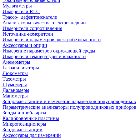
Токоизмерительные клещи
Мультиметры
Измерители RLC
Трассо-, дефектоискатели
Анализаторы качества электроэнергии
Измерители сопротивления
Источники-измерители
Измерители параметров электробезопасности
Аксессуары и опции
Измерение параметров окружающей среды
Измерители температуры и влажности
Анемометры
Газоанализаторы
Люксметры
Тахометры
Шумомеры
Дальномеры
Манометры
Зондовые станции и измерение параметров полупроводников
Параметрические анализаторы полупроводниковых приборов
Зонды и проб-карты
Калибровочные пластины
Микропозиционеры
Зондовые станции
Аксессуары для измерений