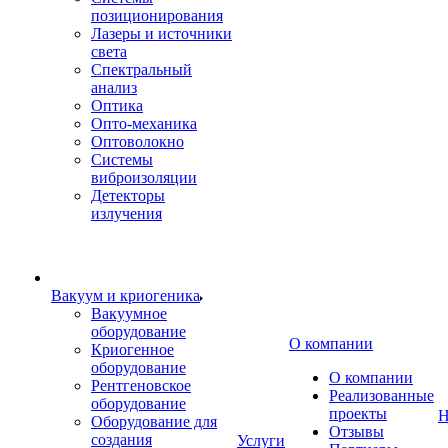
позиционирования
Лазеры и источники
света
Спектральный
анализ
Оптика
Опто-механика
Оптоволокно
Системы
виброизоляции
Детекторы
излучения
Вакуум и криогеника
Вакуумное
оборудование
О компании
Криогенное
оборудование
О компании
Рентгеновское
Реализованные
оборудование
проекты
Н
Оборудование для
Отзывы
создания
Услуги