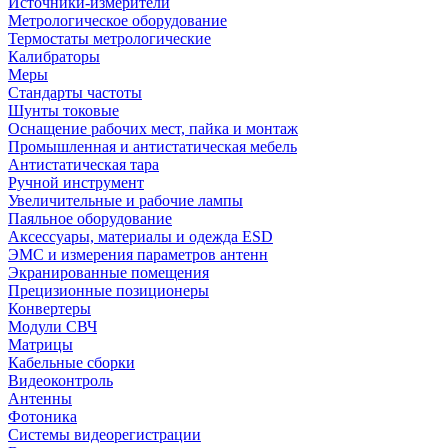
Источники-измерители
Метрологическое оборудование
Термостаты метрологические
Калибраторы
Меры
Стандарты частоты
Шунты токовые
Оснащение рабочих мест, пайка и монтаж
Промышленная и антистатическая мебель
Антистатическая тара
Ручной инструмент
Увеличительные и рабочие лампы
Паяльное оборудование
Аксессуары, материалы и одежда ESD
ЭМС и измерения параметров антенн
Экранированные помещения
Прецизионные позиционеры
Конвертеры
Модули СВЧ
Матрицы
Кабельные сборки
Видеоконтроль
Антенны
Фотоника
Cистемы видеорегистрации