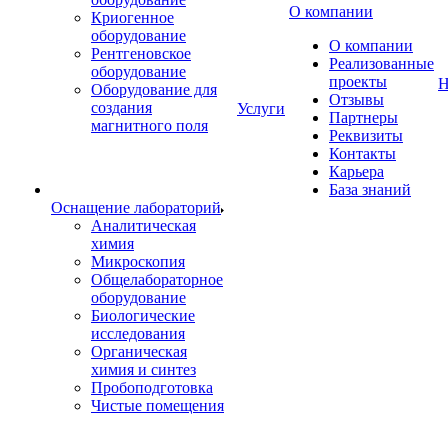
О компании
Криогенное
оборудование
О компании
Рентгеновское
Реализованные
оборудование
проекты
Н
Оборудование для
Отзывы
создания
Услуги
Партнеры
магнитного поля
Реквизиты
Контакты
Карьера
База знаний
Оснащение лабораторий
Аналитическая
химия
Микроскопия
Общелабораторное
оборудование
Биологические
исследования
Органическая
химия и синтез
Пробоподготовка
Чистые помещения