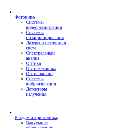
Фотоника
Cистемы
видеорегистрации
Системы
позиционирования
Лазеры и источники
света
Спектральный
анализ
Оптика
Опто-механика
Оптоволокно
Системы
виброизоляции
Детекторы
излучения
Вакуум и криогеника
Вакуумное
оборудование