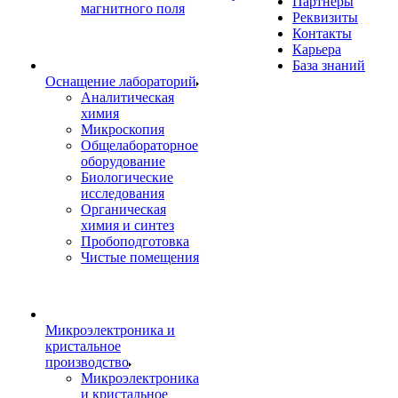
Партнеры
магнитного поля
Реквизиты
Контакты
Карьера
База знаний
Оснащение лабораторий
Аналитическая
химия
Микроскопия
Общелабораторное
оборудование
Биологические
исследования
Органическая
химия и синтез
Пробоподготовка
Чистые помещения
Микроэлектроника и
кристальное
производство
Микроэлектроника
и кристальное