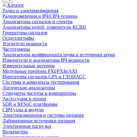
Каталог
Радио и электроизмерения
Радиоизмерения и ВЧ/СВЧ-техника
Анализаторы сигналов и спектра
Анализаторы цепей, измерители КСВН
Генераторы сигналов
Осциллографы
Усилители мощности
Частотомеры
Анализаторы коэффициента шума и источники шума
Измерители и анализаторы ВЧ мощности
Измерительные антенны
Модульные приборы PXI/PXIe/AXI
Имитаторы сигналов GPS и ГЛОНАСС
Системы и комплексы тестирования
Логические анализаторы
Стандарты частоты и компараторы
Аксессуары и опции
SDR и RFSoC‑платформы
СВЧ узлы и модули
Электроизмерения и системы питания
Лабораторные источники питания
Электронные нагрузки
Вольтметры