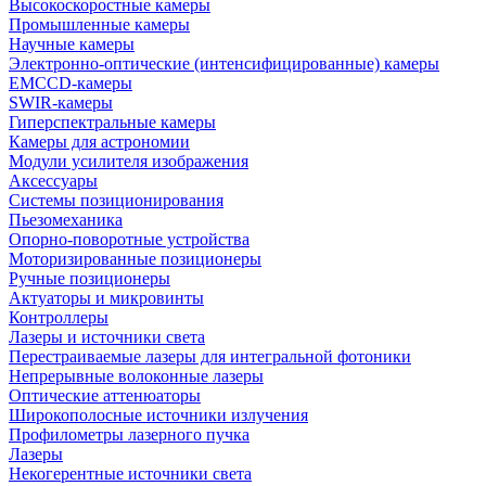
Высокоскоростные камеры
Промышленные камеры
Научные камеры
Электронно-оптические (интенсифицированные) камеры
EMCCD-камеры
SWIR-камеры
Гиперспектральные камеры
Камеры для астрономии
Модули усилителя изображения
Аксессуары
Системы позиционирования
Пьезомеханика
Опорно-поворотные устройства
Моторизированные позиционеры
Ручные позиционеры
Актуаторы и микровинты
Контроллеры
Лазеры и источники света
Перестраиваемые лазеры для интегральной фотоники
Непрерывные волоконные лазеры
Оптические аттенюаторы
Широкополосные источники излучения
Профилометры лазерного пучка
Лазеры
Некогерентные источники света