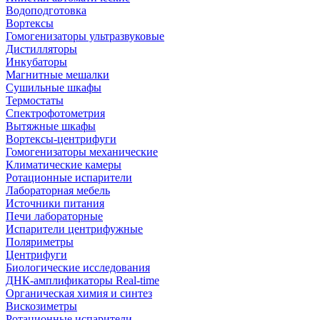
Водоподготовка
Вортексы
Гомогенизаторы ультразвуковые
Дистилляторы
Инкубаторы
Магнитные мешалки
Сушильные шкафы
Термостаты
Спектрофотометрия
Вытяжные шкафы
Вортексы-центрифуги
Гомогенизаторы механические
Климатические камеры
Ротационные испарители
Лабораторная мебель
Источники питания
Печи лабораторные
Испарители центрифужные
Поляриметры
Центрифуги
Биологические исследования
ДНК-амплификаторы Real-time
Органическая химия и синтез
Вискозиметры
Ротационные испарители