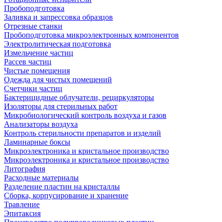
Пробоподготовка
Заливка и запрессовка образцов
Отрезные станки
Пробоподготовка микроэлектронных компонентов
Электролитическая подготовка
Измельчение частиц
Рассев частиц
Чистые помещения
Одежда для чистых помещений
Счетчики частиц
Бактерицидные облучатели, рециркуляторы
Изоляторы для стерильных работ
Микробиологический контроль воздуха и газов
Анализаторы воздуха
Контроль стерильности препаратов и изделий
Ламинарные боксы
Микроэлектроника и кристальное производство
Микроэлектроника и кристальное производство
Литография
Расходные материалы
Разделение пластин на кристаллы
Сборка, корпусирование и хранение
Травление
Эпитаксия