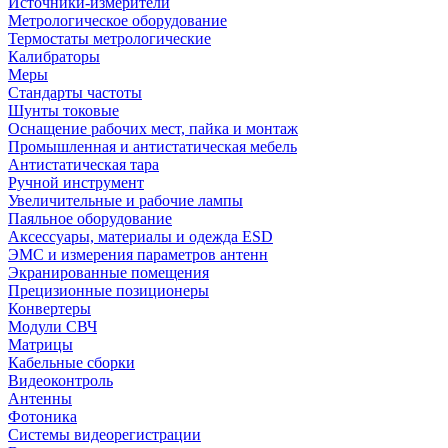
Источники-измерители
Метрологическое оборудование
Термостаты метрологические
Калибраторы
Меры
Стандарты частоты
Шунты токовые
Оснащение рабочих мест, пайка и монтаж
Промышленная и антистатическая мебель
Антистатическая тара
Ручной инструмент
Увеличительные и рабочие лампы
Паяльное оборудование
Аксессуары, материалы и одежда ESD
ЭМС и измерения параметров антенн
Экранированные помещения
Прецизионные позиционеры
Конвертеры
Модули СВЧ
Матрицы
Кабельные сборки
Видеоконтроль
Антенны
Фотоника
Cистемы видеорегистрации