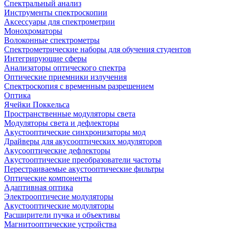
Спектральный анализ
Инструменты спектроскопии
Аксессуары для спектрометрии
Монохроматоры
Волоконные спектрометры
Спектрометрические наборы для обучения студентов
Интегрирующие сферы
Анализаторы оптического спектра
Оптические приемники излучения
Спектроскопия с временным разрешением
Оптика
Ячейки Поккельса
Пространственные модуляторы света
Модуляторы света и дефлекторы
Акустооптические синхронизаторы мод
Драйверы для акусооптических модуляторов
Акусооптические дефлекторы
Акустооптические преобразователи частоты
Перестраиваемые акустооптические фильтры
Оптические компоненты
Адаптивная оптика
Электрооптичесие модуляторы
Акустооптические модуляторы
Расширители пучка и объективы
Магнитооптические устройства