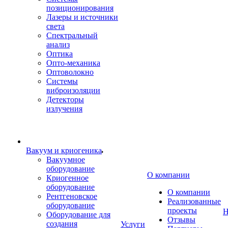
позиционирования
Лазеры и источники
света
Спектральный
анализ
Оптика
Опто-механика
Оптоволокно
Системы
виброизоляции
Детекторы
излучения
Вакуум и криогеника
Вакуумное
оборудование
О компании
Криогенное
оборудование
О компании
Рентгеновское
Реализованные
оборудование
проекты
Н
Оборудование для
Отзывы
создания
Услуги