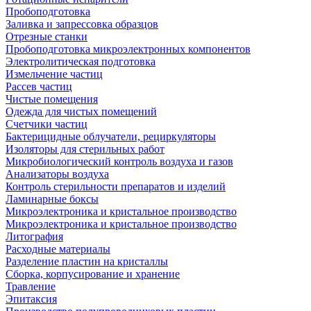
Пробоподготовка
Заливка и запрессовка образцов
Отрезные станки
Пробоподготовка микроэлектронных компонентов
Электролитическая подготовка
Измельчение частиц
Рассев частиц
Чистые помещения
Одежда для чистых помещений
Счетчики частиц
Бактерицидные облучатели, рециркуляторы
Изоляторы для стерильных работ
Микробиологический контроль воздуха и газов
Анализаторы воздуха
Контроль стерильности препаратов и изделий
Ламинарные боксы
Микроэлектроника и кристальное производство
Микроэлектроника и кристальное производство
Литография
Расходные материалы
Разделение пластин на кристаллы
Сборка, корпусирование и хранение
Травление
Эпитаксия