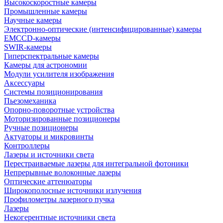
Высокоскоростные камеры
Промышленные камеры
Научные камеры
Электронно-оптические (интенсифицированные) камеры
EMCCD-камеры
SWIR-камеры
Гиперспектральные камеры
Камеры для астрономии
Модули усилителя изображения
Аксессуары
Системы позиционирования
Пьезомеханика
Опорно-поворотные устройства
Моторизированные позиционеры
Ручные позиционеры
Актуаторы и микровинты
Контроллеры
Лазеры и источники света
Перестраиваемые лазеры для интегральной фотоники
Непрерывные волоконные лазеры
Оптические аттенюаторы
Широкополосные источники излучения
Профилометры лазерного пучка
Лазеры
Некогерентные источники света