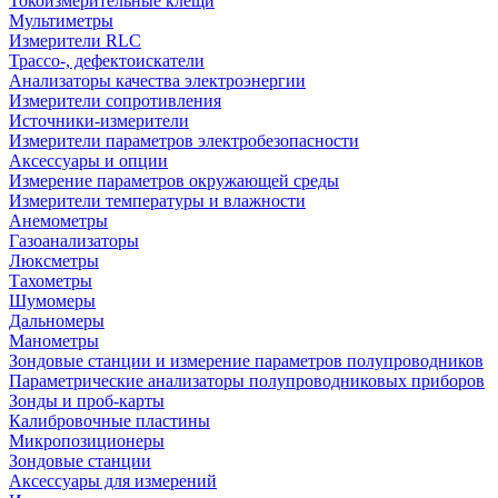
Токоизмерительные клещи
Мультиметры
Измерители RLC
Трассо-, дефектоискатели
Анализаторы качества электроэнергии
Измерители сопротивления
Источники-измерители
Измерители параметров электробезопасности
Аксессуары и опции
Измерение параметров окружающей среды
Измерители температуры и влажности
Анемометры
Газоанализаторы
Люксметры
Тахометры
Шумомеры
Дальномеры
Манометры
Зондовые станции и измерение параметров полупроводников
Параметрические анализаторы полупроводниковых приборов
Зонды и проб-карты
Калибровочные пластины
Микропозиционеры
Зондовые станции
Аксессуары для измерений