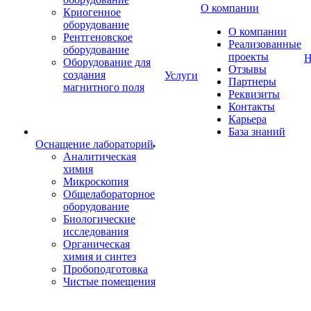
О компании
Криогенное
оборудование
О компании
Рентгеновское
Реализованные
оборудование
проекты
Н
Оборудование для
Отзывы
создания
Услуги
Партнеры
магнитного поля
Реквизиты
Контакты
Карьера
База знаний
Оснащение лабораторий
Аналитическая
химия
Микроскопия
Общелабораторное
оборудование
Биологические
исследования
Органическая
химия и синтез
Пробоподготовка
Чистые помещения