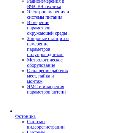
Радиоизмерения и
ВЧ/СВЧ-техника
Электроизмерения и
системы питания
Измерение
параметров
окружающей среды
Зондовые станции и
измерение
параметров
полупроводников
Метрологическое
оборудование
Оснащение рабочих
мест, пайка и
монтаж
ЭМС и измерения
параметров антенн
Фотоника
Cистемы
видеорегистрации
Системы