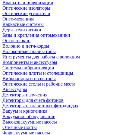
Вращатели поляризации
Оптические изоляторы
Оптические усилители
Опто-механика
Каркасные системы
Держатели оптики
Базы и крепления оптомеханики
Оптоволокно
Волокно и патч-корды
Волоконные анализаторы
Инструменты для работы с волокном
Компоненты и аксессуары
Системы виброизоляции
Оптические плиты и столешницы
Виброопоры и изоляторы
Оптические столы и рабочие места
Аксессуары
Детекторы излучения
Детекторы для счета фотонов
Детекторы на лавинных фотодиодах
Вакуум и криогеника
Вакуумное оборудование
Высоковакуумные насосы
Откачные посты
Форвакуумные насосы