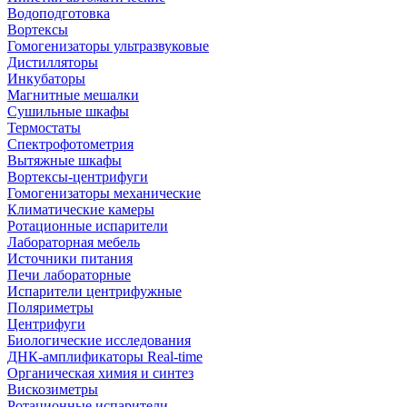
Водоподготовка
Вортексы
Гомогенизаторы ультразвуковые
Дистилляторы
Инкубаторы
Магнитные мешалки
Сушильные шкафы
Термостаты
Спектрофотометрия
Вытяжные шкафы
Вортексы-центрифуги
Гомогенизаторы механические
Климатические камеры
Ротационные испарители
Лабораторная мебель
Источники питания
Печи лабораторные
Испарители центрифужные
Поляриметры
Центрифуги
Биологические исследования
ДНК-амплификаторы Real-time
Органическая химия и синтез
Вискозиметры
Ротационные испарители