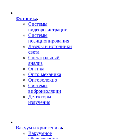
Фотоника
Cистемы
видеорегистрации
Системы
позиционирования
Лазеры и источники
света
Спектральный
анализ
Оптика
Опто-механика
Оптоволокно
Системы
виброизоляции
Детекторы
излучения
Вакуум и криогеника
Вакуумное
оборудование