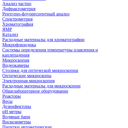
Анализ частиц
Дифрактометрия
Рентгено-флуоресцентный анализ
Спектрометрия
Хроматография
ЯМР
Катализ
Расходные материалы для хроматографии
Микрофлюидика
Системы определения температуры плавления и
каплепадения
Микроскопия
Видеокамеры
Столики для оптической микроскопии
Оптические микроскопы
Электронная микроскопия
Расходные материалы для микроскопии
Общелабораторное оборудование
Реакторы
Весы
Дезинфекторы
рН метры
Водяные бани
Вискозиметры
Пипетки автоматические