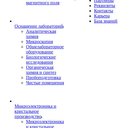
Партнеры
магнитного поля
Реквизиты
Контакты
Карьера
База знаний
Оснащение лабораторий
Аналитическая
химия
Микроскопия
Общелабораторное
оборудование
Биологические
исследования
Органическая
химия и синтез
Пробоподготовка
Чистые помещения
Микроэлектроника и
кристальное
производство
Микроэлектроника
и кристальное