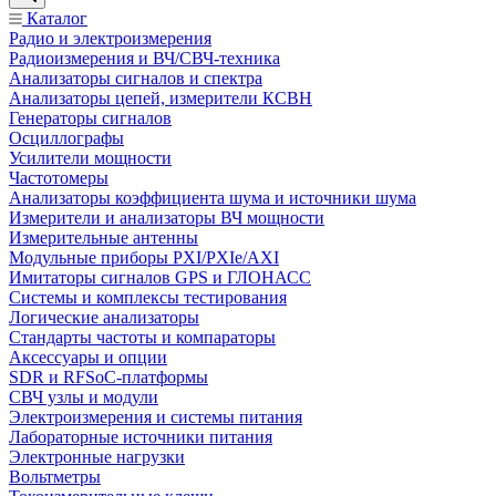
Каталог
Радио и электроизмерения
Радиоизмерения и ВЧ/СВЧ-техника
Анализаторы сигналов и спектра
Анализаторы цепей, измерители КСВН
Генераторы сигналов
Осциллографы
Усилители мощности
Частотомеры
Анализаторы коэффициента шума и источники шума
Измерители и анализаторы ВЧ мощности
Измерительные антенны
Модульные приборы PXI/PXIe/AXI
Имитаторы сигналов GPS и ГЛОНАСС
Системы и комплексы тестирования
Логические анализаторы
Стандарты частоты и компараторы
Аксессуары и опции
SDR и RFSoC‑платформы
СВЧ узлы и модули
Электроизмерения и системы питания
Лабораторные источники питания
Электронные нагрузки
Вольтметры