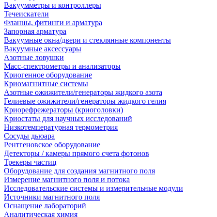
Вакуумметры и контроллеры
Течеискатели
Фланцы, фитинги и арматура
Запорная арматура
Вакуумные окна/двери и стеклянные компоненты
Вакуумные аксессуары
Азотные ловушки
Масс-спектрометры и анализаторы
Криогенное оборудование
Криомагнитные системы
Азотные ожижители/генераторы жидкого азота
Гелиевые ожижители/генераторы жидкого гелия
Криорефрежераторы (криоголовки)
Криостаты для научных исследований
Низкотемпературная термометрия
Сосуды дьюара
Рентгеновское оборудование
Детекторы / камеры прямого счета фотонов
Трекеры частиц
Оборудование для создания магнитного поля
Измерение магнитного поля и потока
Исследовательские системы и измерительные модули
Источники магнитного поля
Оснащение лабораторий
Аналитическая химия