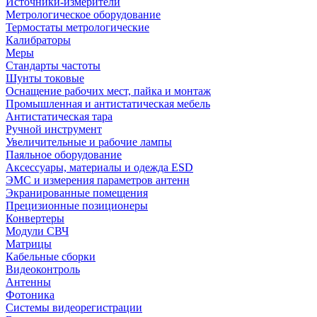
Источники-измерители
Метрологическое оборудование
Термостаты метрологические
Калибраторы
Меры
Стандарты частоты
Шунты токовые
Оснащение рабочих мест, пайка и монтаж
Промышленная и антистатическая мебель
Антистатическая тара
Ручной инструмент
Увеличительные и рабочие лампы
Паяльное оборудование
Аксессуары, материалы и одежда ESD
ЭМС и измерения параметров антенн
Экранированные помещения
Прецизионные позиционеры
Конвертеры
Модули СВЧ
Матрицы
Кабельные сборки
Видеоконтроль
Антенны
Фотоника
Cистемы видеорегистрации