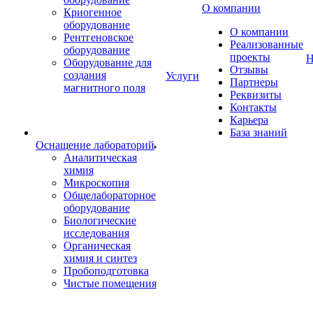
О компании
Криогенное
оборудование
О компании
Рентгеновское
Реализованные
оборудование
проекты
Н
Оборудование для
Отзывы
создания
Услуги
Партнеры
магнитного поля
Реквизиты
Контакты
Карьера
База знаний
Оснащение лабораторий
Аналитическая
химия
Микроскопия
Общелабораторное
оборудование
Биологические
исследования
Органическая
химия и синтез
Пробоподготовка
Чистые помещения