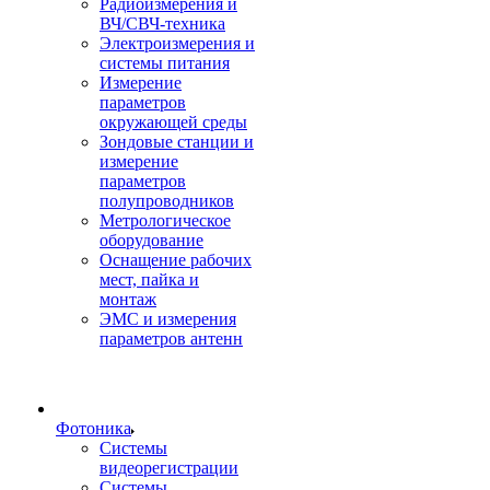
Радиоизмерения и
ВЧ/СВЧ-техника
Электроизмерения и
системы питания
Измерение
параметров
окружающей среды
Зондовые станции и
измерение
параметров
полупроводников
Метрологическое
оборудование
Оснащение рабочих
мест, пайка и
монтаж
ЭМС и измерения
параметров антенн
Фотоника
Cистемы
видеорегистрации
Системы