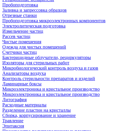
Пробоподготовка
Заливка и запрессовка образцов
Отрезные станки
Пробоподготовка микроэлектронных компонентов
Электролитическая подготовка
Измельчение частиц
Рассев частиц
Чистые помещения
Одежда для чистых помещений
Счетчики частиц
Бактерицидные облучатели, рециркуляторы
Изоляторы для стерильных работ
Микробиологический контроль воздуха и газов
Анализаторы воздуха
Контроль стерильности препаратов и изделий
Ламинарные боксы
Микроэлектроника и кристальное производство
Микроэлектроника и кристальное производство
Литография
Расходные материалы
Разделение пластин на кристаллы
Сборка, корпусирование и хранение
Травление
Эпитаксия