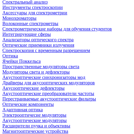
Спектральный анализ
Инструменты спектроскопии
Аксессуары для спектрометрии
Монохроматоры
Волоконные спектрометры
Спектрометрические наборы для обучения студентов
Интегрирующие сферы
Анализаторы оптического спектра
Оптические приемники излучения
Спектроскопия с временным разрешением
Оптика
Ячейки Поккельса
Пространственные модуляторы света
Модуляторы света и дефлекторы
Акустооптические синхронизаторы мод
Драйверы для акусооптических модуляторов
Акусооптические дефлекторы
Акустооптические преобразователи частоты
Перестраиваемые акустооптические фильтры
Оптические компоненты
Адаптивная оптика
Электрооптичесие модуляторы
Акустооптические модуляторы
Расширители пучка и объективы
Магнитооптические устройства