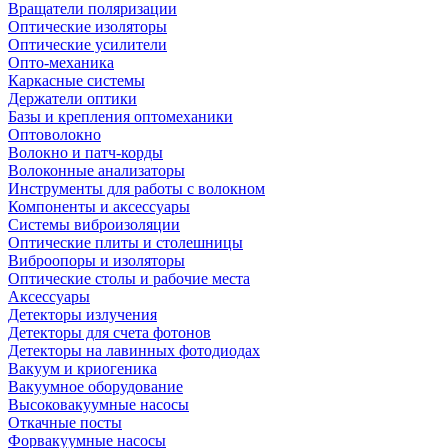
Вращатели поляризации
Оптические изоляторы
Оптические усилители
Опто-механика
Каркасные системы
Держатели оптики
Базы и крепления оптомеханики
Оптоволокно
Волокно и патч-корды
Волоконные анализаторы
Инструменты для работы с волокном
Компоненты и аксессуары
Системы виброизоляции
Оптические плиты и столешницы
Виброопоры и изоляторы
Оптические столы и рабочие места
Аксессуары
Детекторы излучения
Детекторы для счета фотонов
Детекторы на лавинных фотодиодах
Вакуум и криогеника
Вакуумное оборудование
Высоковакуумные насосы
Откачные посты
Форвакуумные насосы