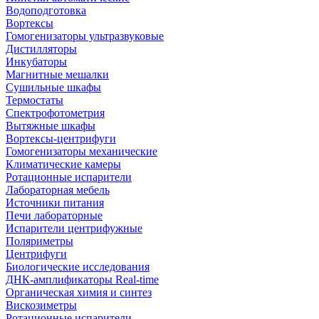
Водоподготовка
Вортексы
Гомогенизаторы ультразвуковые
Дистилляторы
Инкубаторы
Магнитные мешалки
Сушильные шкафы
Термостаты
Спектрофотометрия
Вытяжные шкафы
Вортексы-центрифуги
Гомогенизаторы механические
Климатические камеры
Ротационные испарители
Лабораторная мебель
Источники питания
Печи лабораторные
Испарители центрифужные
Поляриметры
Центрифуги
Биологические исследования
ДНК-амплификаторы Real-time
Органическая химия и синтез
Вискозиметры
Ротационные испарители