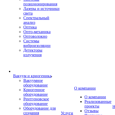
позиционирования
Лазеры и источники
света
Спектральный
анализ
Оптика
Опто-механика
Оптоволокно
Системы
виброизоляции
Детекторы
излучения
Вакуум и криогеника
Вакуумное
оборудование
О компании
Криогенное
оборудование
О компании
Рентгеновское
Реализованные
оборудование
проекты
Н
Оборудование для
Отзывы
создания
Услуги