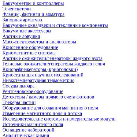
Вакуумметры и контроллеры
Течеискатели
Фланцы, фитинги и арматура
Запорная арматура
Вакуумные окна/двери и стеклянные компоненты
Вакуумные аксессуары
Азотные ловушки
Масс-спектрометры и анализаторы
Криогенное оборудование
Криомагнитные системы
Азотные ожижители/генераторы жидкого азота
Гелиевые ожижители/генераторы жидкого гелия
Криорефрежераторы (криоголовки)
Криостаты для научных исследований
Низкотемпературная термометрия
Сосуды дьюара
Рентгеновское оборудование
Детекторы / камеры прямого счета фотонов
Трекеры частиц
Оборудование для создания магнитного поля
Измерение магнитного поля и потока
Исследовательские системы и измерительные модули
Источники магнитного поля
Оснащение лабораторий
Аналитическая химия