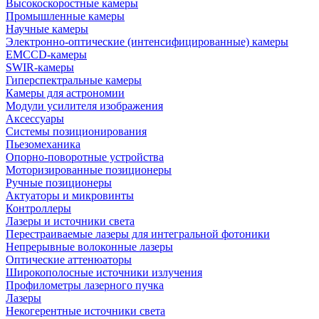
Высокоскоростные камеры
Промышленные камеры
Научные камеры
Электронно-оптические (интенсифицированные) камеры
EMCCD-камеры
SWIR-камеры
Гиперспектральные камеры
Камеры для астрономии
Модули усилителя изображения
Аксессуары
Системы позиционирования
Пьезомеханика
Опорно-поворотные устройства
Моторизированные позиционеры
Ручные позиционеры
Актуаторы и микровинты
Контроллеры
Лазеры и источники света
Перестраиваемые лазеры для интегральной фотоники
Непрерывные волоконные лазеры
Оптические аттенюаторы
Широкополосные источники излучения
Профилометры лазерного пучка
Лазеры
Некогерентные источники света