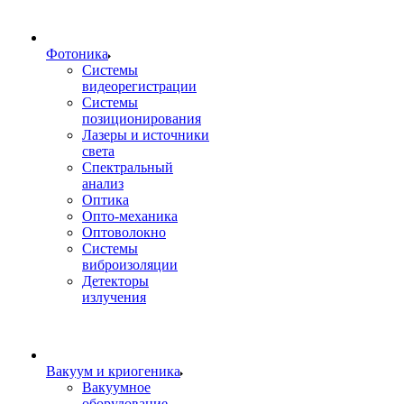
Фотоника
Cистемы
видеорегистрации
Системы
позиционирования
Лазеры и источники
света
Спектральный
анализ
Оптика
Опто-механика
Оптоволокно
Системы
виброизоляции
Детекторы
излучения
Вакуум и криогеника
Вакуумное
оборудование