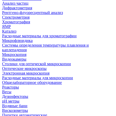
Анализ частиц
Дифрактометрия
Рентгено-флуоресцентный анализ
Спектрометрия
Хроматография
ЯМР
Катализ
Расходные материалы для хроматографии
Микрофлюидика
Системы определения температуры плавления и
каплепадения
Микроскопия
Видеокамеры
Столики для оптической микроскопии
Оптические микроскопы
Электронная микроскопия
Расходные материалы для микроскопии
Общелабораторное оборудование
Реакторы
Весы
Дезинфекторы
рН метры
Водяные бани
Вискозиметры
Пипетки автоматические