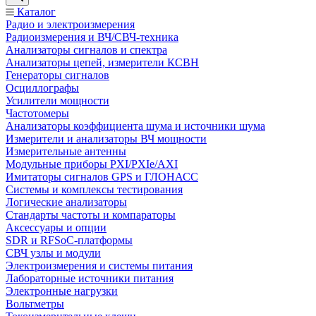
Каталог
Радио и электроизмерения
Радиоизмерения и ВЧ/СВЧ-техника
Анализаторы сигналов и спектра
Анализаторы цепей, измерители КСВН
Генераторы сигналов
Осциллографы
Усилители мощности
Частотомеры
Анализаторы коэффициента шума и источники шума
Измерители и анализаторы ВЧ мощности
Измерительные антенны
Модульные приборы PXI/PXIe/AXI
Имитаторы сигналов GPS и ГЛОНАСС
Системы и комплексы тестирования
Логические анализаторы
Стандарты частоты и компараторы
Аксессуары и опции
SDR и RFSoC‑платформы
СВЧ узлы и модули
Электроизмерения и системы питания
Лабораторные источники питания
Электронные нагрузки
Вольтметры