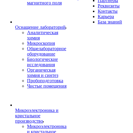
Партнеры
магнитного поля
Реквизиты
Контакты
Карьера
База знаний
Оснащение лабораторий
Аналитическая
химия
Микроскопия
Общелабораторное
оборудование
Биологические
исследования
Органическая
химия и синтез
Пробоподготовка
Чистые помещения
Микроэлектроника и
кристальное
производство
Микроэлектроника
и кристальное