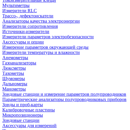
Токоизмерительные клещи
Мультиметры
Измерители RLC
Трассо-, дефектоискатели
Анализаторы качества электроэнергии
Измерители сопротивления
Источники-измерители
Измерители параметров электробезопасности
Аксессуары и опции
Измерение параметров окружающей среды
Измерители температуры и влажности
Анемометры
Газоанализаторы
Люксметры
Тахометры
Шумомеры
Дальномеры
Манометры
Зондовые станции и измерение параметров полупроводников
Параметрические анализаторы полупроводниковых приборов
Зонды и проб-карты
Калибровочные пластины
Микропозиционеры
Зондовые станции
Аксессуары для измерений