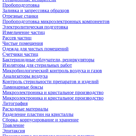
Пробоподготовка
Заливка и запрессовка образцов
Отрезные станки
Пробоподготовка микроэлектронных компонентов
Электролитическая подготовка
Измельчение частиц
Рассев частиц
Чистые помещения
Одежда для чистых помещений
Счетчики частиц
Бактерицидные облучатели, рециркуляторы
Изоляторы для стерильных работ
Микробиологический контроль воздуха и газов
Анализаторы воздуха
Контроль стерильности препаратов и изделий
Ламинарные боксы
Микроэлектроника и кристальное производство
Микроэлектроника и кристальное производство
Литография
Расходные материалы
Разделение пластин на кристаллы
Сборка, корпусирование и хранение
Травление
Эпитаксия