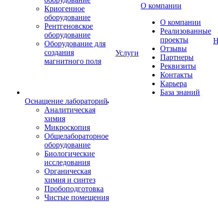
О компании
Криогенное
оборудование
О компании
Рентгеновское
Реализованные
оборудование
проекты
Н
Оборудование для
Отзывы
создания
Услуги
Партнеры
магнитного поля
Реквизиты
Контакты
Карьера
База знаний
Оснащение лабораторий
Аналитическая
химия
Микроскопия
Общелабораторное
оборудование
Биологические
исследования
Органическая
химия и синтез
Пробоподготовка
Чистые помещения