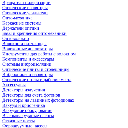
Вращатели поляризации
Оптические изоляторы
Оптические усилители
Опто-механика
Каркасные системы
Держатели оптики
Базы и крепления оптомеханики
Оптоволокно
Волокно и патч-корды
Волоконные анализаторы
Инструменты для работы с волокном
Компоненты и аксессуары
Системы виброизоляции
Оптические плиты и столешницы
Виброопоры и изоляторы
Оптические столы и рабочие места
Аксессуары
Детекторы излучения
Детекторы для счета фотонов
Детекторы на лавинных фотодиодах
Вакуум и криогеника
Вакуумное оборудование
Высоковакуумные насосы
Откачные посты
Форвакуумные насосы