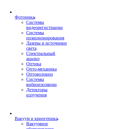
Фотоника
Cистемы
видеорегистрации
Системы
позиционирования
Лазеры и источники
света
Спектральный
анализ
Оптика
Опто-механика
Оптоволокно
Системы
виброизоляции
Детекторы
излучения
Вакуум и криогеника
Вакуумное
оборудование