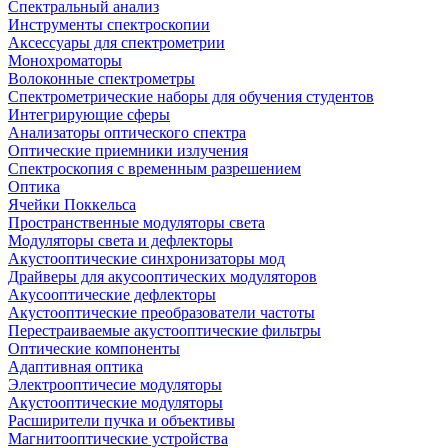
Спектральный анализ
Инструменты спектроскопии
Аксессуары для спектрометрии
Монохроматоры
Волоконные спектрометры
Спектрометрические наборы для обучения студентов
Интегрирующие сферы
Анализаторы оптического спектра
Оптические приемники излучения
Спектроскопия с временным разрешением
Оптика
Ячейки Поккельса
Пространственные модуляторы света
Модуляторы света и дефлекторы
Акустооптические синхронизаторы мод
Драйверы для акусооптических модуляторов
Акусооптические дефлекторы
Акустооптические преобразователи частоты
Перестраиваемые акустооптические фильтры
Оптические компоненты
Адаптивная оптика
Электрооптичесие модуляторы
Акустооптические модуляторы
Расширители пучка и объективы
Магнитооптические устройства