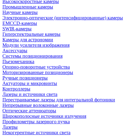
Высокоскоростные камеры
Промышленные камеры
Научные камеры
Электронно-оптические (интенсифицированные) камеры
EMCCD-камеры
SWIR-камеры
Гиперспектральные камеры
Камеры для астрономии
Модули усилителя изображения
Аксессуары
Системы позиционирования
Пьезомеханика
Опорно-поворотные устройства
Моторизированные позиционеры
Ручные позиционеры
Актуаторы и микровинты
Контроллеры
Лазеры и источники света
Перестраиваемые лазеры для интегральной фотоники
Непрерывные волоконные лазеры
Оптические аттенюаторы
Широкополосные источники излучения
Профилометры лазерного пучка
Лазеры
Некогерентные источники света