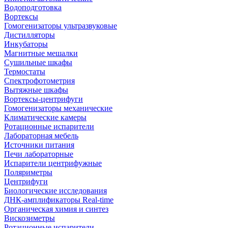
Водоподготовка
Вортексы
Гомогенизаторы ультразвуковые
Дистилляторы
Инкубаторы
Магнитные мешалки
Сушильные шкафы
Термостаты
Спектрофотометрия
Вытяжные шкафы
Вортексы-центрифуги
Гомогенизаторы механические
Климатические камеры
Ротационные испарители
Лабораторная мебель
Источники питания
Печи лабораторные
Испарители центрифужные
Поляриметры
Центрифуги
Биологические исследования
ДНК-амплификаторы Real-time
Органическая химия и синтез
Вискозиметры
Ротационные испарители