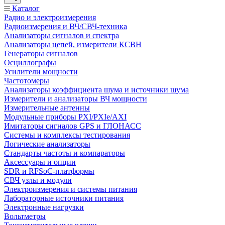
Каталог
Радио и электроизмерения
Радиоизмерения и ВЧ/СВЧ-техника
Анализаторы сигналов и спектра
Анализаторы цепей, измерители КСВН
Генераторы сигналов
Осциллографы
Усилители мощности
Частотомеры
Анализаторы коэффициента шума и источники шума
Измерители и анализаторы ВЧ мощности
Измерительные антенны
Модульные приборы PXI/PXIe/AXI
Имитаторы сигналов GPS и ГЛОНАСС
Системы и комплексы тестирования
Логические анализаторы
Стандарты частоты и компараторы
Аксессуары и опции
SDR и RFSoC‑платформы
СВЧ узлы и модули
Электроизмерения и системы питания
Лабораторные источники питания
Электронные нагрузки
Вольтметры