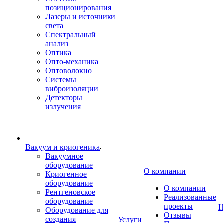
позиционирования
Лазеры и источники
света
Спектральный
анализ
Оптика
Опто-механика
Оптоволокно
Системы
виброизоляции
Детекторы
излучения
Вакуум и криогеника
Вакуумное
оборудование
О компании
Криогенное
оборудование
О компании
Рентгеновское
Реализованные
оборудование
проекты
Н
Оборудование для
Отзывы
создания
Услуги