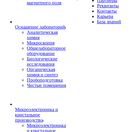
Партнеры
магнитного поля
Реквизиты
Контакты
Карьера
База знаний
Оснащение лабораторий
Аналитическая
химия
Микроскопия
Общелабораторное
оборудование
Биологические
исследования
Органическая
химия и синтез
Пробоподготовка
Чистые помещения
Микроэлектроника и
кристальное
производство
Микроэлектроника
и кристальное