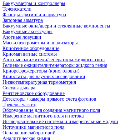
Вакуумметры и контроллеры
Течеискатели
Фланцы, фитинги и арматура
Запорная арматура
Вакуумные окна/двери и стеклянные компоненты
Вакуумные аксессуары
Азотные ловушки
Масс-спектрометры и анализаторы
Криогенное оборудование
Криомагнитные системы
Азотные ожижители/генераторы жидкого азота
Гелиевые ожижители/генераторы жидкого гелия
Криорефрежераторы (криоголовки)
Криостаты для научных исследований
Низкотемпературная термометрия
Сосуды дьюара
Рентгеновское оборудование
Детекторы / камеры прямого счета фотонов
Трекеры частиц
Оборудование для создания магнитного поля
Измерение магнитного поля и потока
Исследовательские системы и измерительные модули
Источники магнитного поля
Оснащение лабораторий
Аналитическая химия