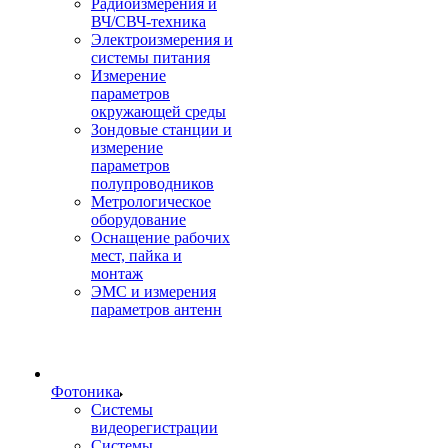
Радиоизмерения и
ВЧ/СВЧ-техника
Электроизмерения и
системы питания
Измерение
параметров
окружающей среды
Зондовые станции и
измерение
параметров
полупроводников
Метрологическое
оборудование
Оснащение рабочих
мест, пайка и
монтаж
ЭМС и измерения
параметров антенн
Фотоника
Cистемы
видеорегистрации
Системы