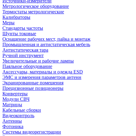
Источники-измерители
Метрологическое оборудование
Термостаты метрологические
Калибраторы
Меры
Стандарты частоты
Шунты токовые
Оснащение рабочих мест, пайка и монтаж
Промышленная и антистатическая мебель
Антистатическая тара
Ручной инструмент
Увеличительные и рабочие лампы
Паяльное оборудование
Аксессуары, материалы и одежда ESD
ЭМС и измерения параметров антенн
Экранированные помещения
Прецизионные позиционеры
Конвертеры
Модули СВЧ
Матрицы
Кабельные сборки
Видеоконтроль
Антенны
Фотоника
Cистемы видеорегистрации