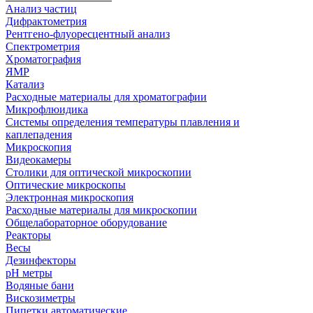
Анализ частиц
Дифрактометрия
Рентгено-флуоресцентный анализ
Спектрометрия
Хроматография
ЯМР
Катализ
Расходные материалы для хроматографии
Микрофлюидика
Системы определения температуры плавления и
каплепадения
Микроскопия
Видеокамеры
Столики для оптической микроскопии
Оптические микроскопы
Электронная микроскопия
Расходные материалы для микроскопии
Общелабораторное оборудование
Реакторы
Весы
Дезинфекторы
рН метры
Водяные бани
Вискозиметры
Пипетки автоматические