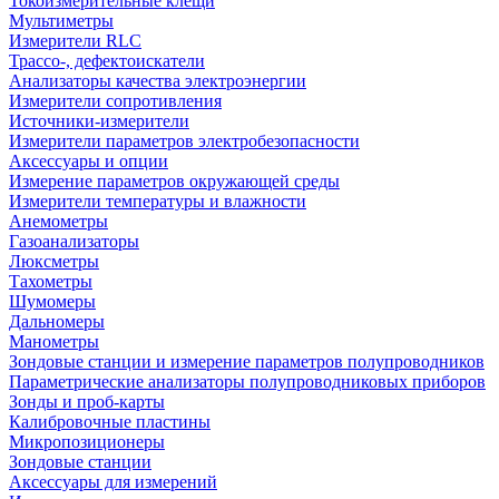
Токоизмерительные клещи
Мультиметры
Измерители RLC
Трассо-, дефектоискатели
Анализаторы качества электроэнергии
Измерители сопротивления
Источники-измерители
Измерители параметров электробезопасности
Аксессуары и опции
Измерение параметров окружающей среды
Измерители температуры и влажности
Анемометры
Газоанализаторы
Люксметры
Тахометры
Шумомеры
Дальномеры
Манометры
Зондовые станции и измерение параметров полупроводников
Параметрические анализаторы полупроводниковых приборов
Зонды и проб-карты
Калибровочные пластины
Микропозиционеры
Зондовые станции
Аксессуары для измерений