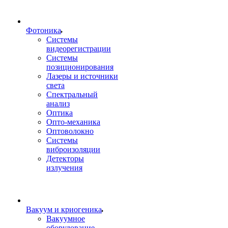
Фотоника
Cистемы
видеорегистрации
Системы
позиционирования
Лазеры и источники
света
Спектральный
анализ
Оптика
Опто-механика
Оптоволокно
Системы
виброизоляции
Детекторы
излучения
Вакуум и криогеника
Вакуумное
оборудование