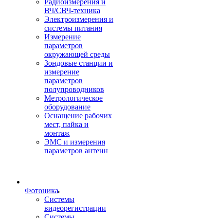
Радиоизмерения и
ВЧ/СВЧ-техника
Электроизмерения и
системы питания
Измерение
параметров
окружающей среды
Зондовые станции и
измерение
параметров
полупроводников
Метрологическое
оборудование
Оснащение рабочих
мест, пайка и
монтаж
ЭМС и измерения
параметров антенн
Фотоника
Cистемы
видеорегистрации
Системы