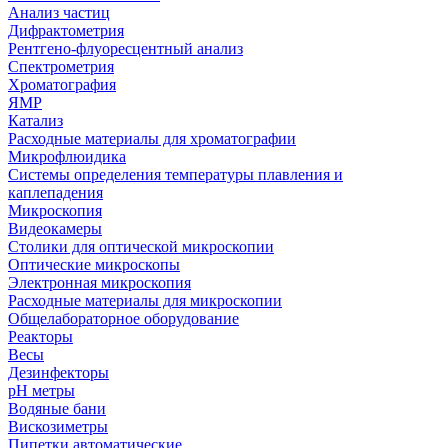
Анализ частиц
Дифрактометрия
Рентгено-флуоресцентный анализ
Спектрометрия
Хроматография
ЯМР
Катализ
Расходные материалы для хроматографии
Микрофлюидика
Системы определения температуры плавления и
каплепадения
Микроскопия
Видеокамеры
Столики для оптической микроскопии
Оптические микроскопы
Электронная микроскопия
Расходные материалы для микроскопии
Общелабораторное оборудование
Реакторы
Весы
Дезинфекторы
рН метры
Водяные бани
Вискозиметры
Пипетки автоматические