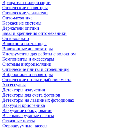
Вращатели поляризации
Оптические изоляторы
Оптические усилители
Опто-механика
Каркасные системы
Держатели оптики
Базы и крепления оптомеханики
Оптоволокно
Волокно и патч-корды
Волоконные анализаторы
Инструменты для работы с волокном
Компоненты и аксессуары
Системы виброизоляции
Оптические плиты и столешницы
Виброопоры и изоляторы
Оптические столы и рабочие места
Аксессуары
Детекторы излучения
Детекторы для счета фотонов
Детекторы на лавинных фотодиодах
Вакуум и криогеника
Вакуумное оборудование
Высоковакуумные насосы
Откачные посты
Форвакуумные насосы