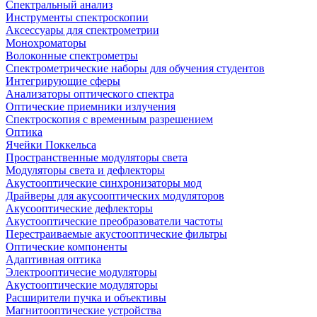
Спектральный анализ
Инструменты спектроскопии
Аксессуары для спектрометрии
Монохроматоры
Волоконные спектрометры
Спектрометрические наборы для обучения студентов
Интегрирующие сферы
Анализаторы оптического спектра
Оптические приемники излучения
Спектроскопия с временным разрешением
Оптика
Ячейки Поккельса
Пространственные модуляторы света
Модуляторы света и дефлекторы
Акустооптические синхронизаторы мод
Драйверы для акусооптических модуляторов
Акусооптические дефлекторы
Акустооптические преобразователи частоты
Перестраиваемые акустооптические фильтры
Оптические компоненты
Адаптивная оптика
Электрооптичесие модуляторы
Акустооптические модуляторы
Расширители пучка и объективы
Магнитооптические устройства