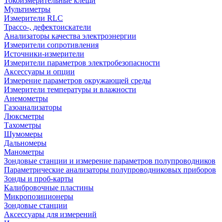
Токоизмерительные клещи
Мультиметры
Измерители RLC
Трассо-, дефектоискатели
Анализаторы качества электроэнергии
Измерители сопротивления
Источники-измерители
Измерители параметров электробезопасности
Аксессуары и опции
Измерение параметров окружающей среды
Измерители температуры и влажности
Анемометры
Газоанализаторы
Люксметры
Тахометры
Шумомеры
Дальномеры
Манометры
Зондовые станции и измерение параметров полупроводников
Параметрические анализаторы полупроводниковых приборов
Зонды и проб-карты
Калибровочные пластины
Микропозиционеры
Зондовые станции
Аксессуары для измерений