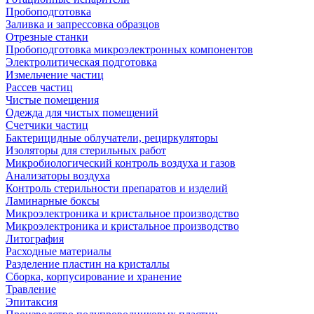
Пробоподготовка
Заливка и запрессовка образцов
Отрезные станки
Пробоподготовка микроэлектронных компонентов
Электролитическая подготовка
Измельчение частиц
Рассев частиц
Чистые помещения
Одежда для чистых помещений
Счетчики частиц
Бактерицидные облучатели, рециркуляторы
Изоляторы для стерильных работ
Микробиологический контроль воздуха и газов
Анализаторы воздуха
Контроль стерильности препаратов и изделий
Ламинарные боксы
Микроэлектроника и кристальное производство
Микроэлектроника и кристальное производство
Литография
Расходные материалы
Разделение пластин на кристаллы
Сборка, корпусирование и хранение
Травление
Эпитаксия