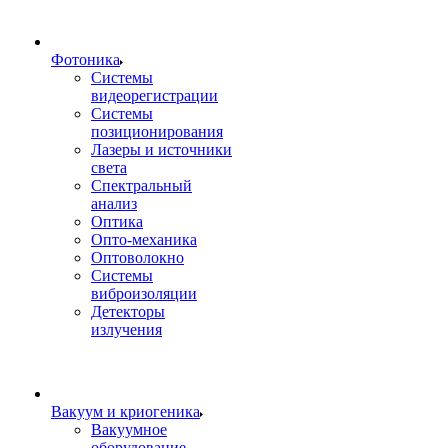
Фотоника
Cистемы
видеорегистрации
Системы
позиционирования
Лазеры и источники
света
Спектральный
анализ
Оптика
Опто-механика
Оптоволокно
Системы
виброизоляции
Детекторы
излучения
Вакуум и криогеника
Вакуумное
оборудование