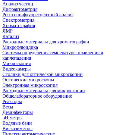
Анализ частиц
Дифрактометрия
Рентгено-флуоресцентный анализ
Спектрометрия
Хроматография
ЯМР
Катализ
Расходные материалы для хроматографии
Микрофлюидика
Системы определения температуры плавления и
каплепадения
Микроскопия
Видеокамеры
Столики для оптической микроскопии
Оптические микроскопы
Электронная микроскопия
Расходные материалы для микроскопии
Общелабораторное оборудование
Реакторы
Весы
Дезинфекторы
рН метры
Водяные бани
Вискозиметры
Пипетки автоматические