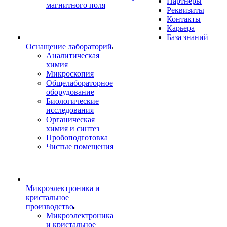
Партнеры
магнитного поля
Реквизиты
Контакты
Карьера
База знаний
Оснащение лабораторий
Аналитическая
химия
Микроскопия
Общелабораторное
оборудование
Биологические
исследования
Органическая
химия и синтез
Пробоподготовка
Чистые помещения
Микроэлектроника и
кристальное
производство
Микроэлектроника
и кристальное