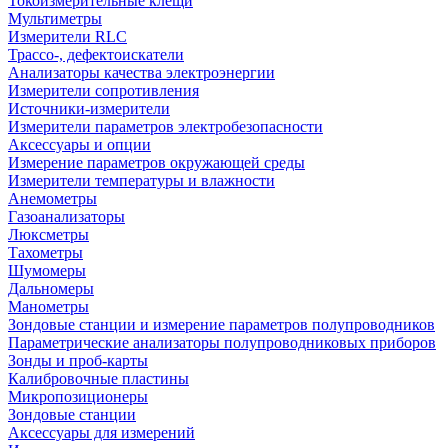
Токоизмерительные клещи
Мультиметры
Измерители RLC
Трассо-, дефектоискатели
Анализаторы качества электроэнергии
Измерители сопротивления
Источники-измерители
Измерители параметров электробезопасности
Аксессуары и опции
Измерение параметров окружающей среды
Измерители температуры и влажности
Анемометры
Газоанализаторы
Люксметры
Тахометры
Шумомеры
Дальномеры
Манометры
Зондовые станции и измерение параметров полупроводников
Параметрические анализаторы полупроводниковых приборов
Зонды и проб-карты
Калибровочные пластины
Микропозиционеры
Зондовые станции
Аксессуары для измерений