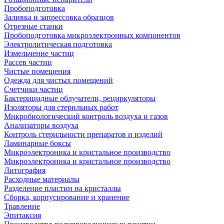
Пробоподготовка
Заливка и запрессовка образцов
Отрезные станки
Пробоподготовка микроэлектронных компонентов
Электролитическая подготовка
Измельчение частиц
Рассев частиц
Чистые помещения
Одежда для чистых помещений
Счетчики частиц
Бактерицидные облучатели, рециркуляторы
Изоляторы для стерильных работ
Микробиологический контроль воздуха и газов
Анализаторы воздуха
Контроль стерильности препаратов и изделий
Ламинарные боксы
Микроэлектроника и кристальное производство
Микроэлектроника и кристальное производство
Литография
Расходные материалы
Разделение пластин на кристаллы
Сборка, корпусирование и хранение
Травление
Эпитаксия