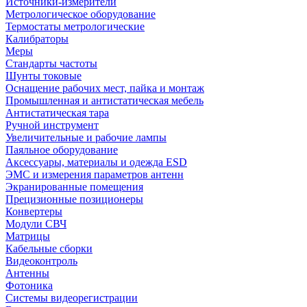
Источники-измерители
Метрологическое оборудование
Термостаты метрологические
Калибраторы
Меры
Стандарты частоты
Шунты токовые
Оснащение рабочих мест, пайка и монтаж
Промышленная и антистатическая мебель
Антистатическая тара
Ручной инструмент
Увеличительные и рабочие лампы
Паяльное оборудование
Аксессуары, материалы и одежда ESD
ЭМС и измерения параметров антенн
Экранированные помещения
Прецизионные позиционеры
Конвертеры
Модули СВЧ
Матрицы
Кабельные сборки
Видеоконтроль
Антенны
Фотоника
Cистемы видеорегистрации