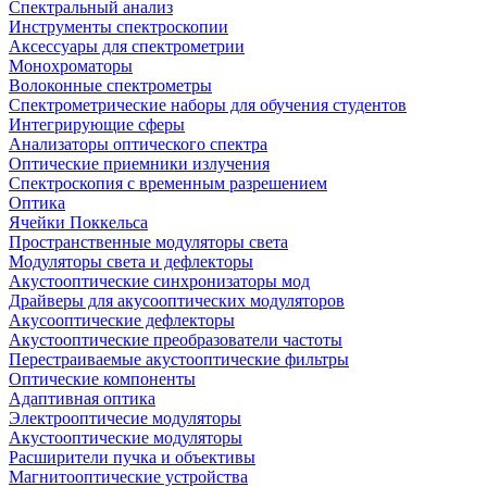
Спектральный анализ
Инструменты спектроскопии
Аксессуары для спектрометрии
Монохроматоры
Волоконные спектрометры
Спектрометрические наборы для обучения студентов
Интегрирующие сферы
Анализаторы оптического спектра
Оптические приемники излучения
Спектроскопия с временным разрешением
Оптика
Ячейки Поккельса
Пространственные модуляторы света
Модуляторы света и дефлекторы
Акустооптические синхронизаторы мод
Драйверы для акусооптических модуляторов
Акусооптические дефлекторы
Акустооптические преобразователи частоты
Перестраиваемые акустооптические фильтры
Оптические компоненты
Адаптивная оптика
Электрооптичесие модуляторы
Акустооптические модуляторы
Расширители пучка и объективы
Магнитооптические устройства