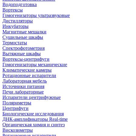
Водоподготовка
Вортексы
Гомогенизаторы ультразвуковые
Дистилляторы
Инкубаторы
Магнитные мешалки
Сушильные шкафы
Термостаты
Спектрофотометрия
Вытяжные шкафы
Вортексы-центрифуги
Гомогенизаторы механические
Климатические камеры
Ротационные испарители
Лабораторная мебель
Источники питания
Печи лабораторные
Испарители центрифужные
Поляриметры
Центрифуги
Биологические исследования
ДНК-амплификаторы Real-time
Органическая химия и синтез
Вискозиметры
Ротационные испарители