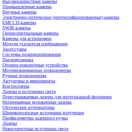
Высокоскоростные камеры
Промышленные камеры
Научные камеры
Электронно-оптические (интенсифицированные) камеры
EMCCD-камеры
SWIR-камеры
Гиперспектральные камеры
Камеры для астрономии
Модули усилителя изображения
Аксессуары
Системы позиционирования
Пьезомеханика
Опорно-поворотные устройства
Моторизированные позиционеры
Ручные позиционеры
Актуаторы и микровинты
Контроллеры
Лазеры и источники света
Перестраиваемые лазеры для интегральной фотоники
Непрерывные волоконные лазеры
Оптические аттенюаторы
Широкополосные источники излучения
Профилометры лазерного пучка
Лазеры
Некогерентные источники света