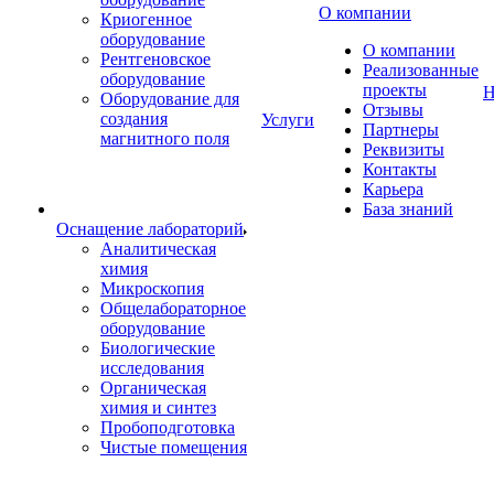
О компании
Криогенное
оборудование
О компании
Рентгеновское
Реализованные
оборудование
проекты
Н
Оборудование для
Отзывы
создания
Услуги
Партнеры
магнитного поля
Реквизиты
Контакты
Карьера
База знаний
Оснащение лабораторий
Аналитическая
химия
Микроскопия
Общелабораторное
оборудование
Биологические
исследования
Органическая
химия и синтез
Пробоподготовка
Чистые помещения