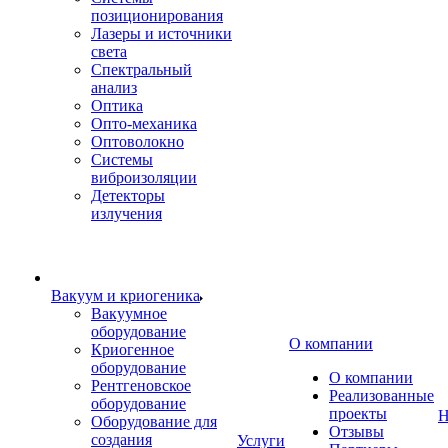
позиционирования
Лазеры и источники
света
Спектральный
анализ
Оптика
Опто-механика
Оптоволокно
Системы
виброизоляции
Детекторы
излучения
Вакуум и криогеника
Вакуумное
оборудование
О компании
Криогенное
оборудование
О компании
Рентгеновское
Реализованные
оборудование
проекты
Н
Оборудование для
Отзывы
создания
Услуги