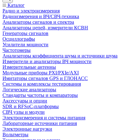
Каталог
Радио и электроизмерения
Радиоизмерения и ВЧ/СВЧ-техника
Анализаторы сигналов и спектра
Анализаторы цепей, измерители КСВН
Генераторы сигналов
Осциллографы
Усилители мощности
Частотомеры
Анализаторы коэффициента шума и источники шума
Измерители и анализаторы ВЧ мощности
Измерительные антенны
Модульные приборы PXI/PXIe/AXI
Имитаторы сигналов GPS и ГЛОНАСС
Системы и комплексы тестирования
Логические анализаторы
Стандарты частоты и компараторы
Аксессуары и опции
SDR и RFSoC‑платформы
СВЧ узлы и модули
Электроизмерения и системы питания
Лабораторные источники питания
Электронные нагрузки
Вольтметры