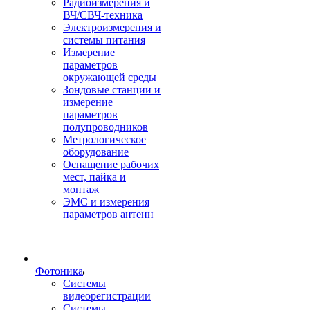
Радиоизмерения и
ВЧ/СВЧ-техника
Электроизмерения и
системы питания
Измерение
параметров
окружающей среды
Зондовые станции и
измерение
параметров
полупроводников
Метрологическое
оборудование
Оснащение рабочих
мест, пайка и
монтаж
ЭМС и измерения
параметров антенн
Фотоника
Cистемы
видеорегистрации
Системы