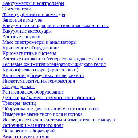
Вакуумметры и контроллеры
Течеискатели
Фланцы, фитинги и арматура
Запорная арматура
Вакуумные окна/двери и стеклянные компоненты
Вакуумные аксессуары
Азотные ловушки
Масс-спектрометры и анализаторы
Криогенное оборудование
Криомагнитные системы
Азотные ожижители/генераторы жидкого азота
Гелиевые ожижители/генераторы жидкого гелия
Криорефрежераторы (криоголовки)
Криостаты для научных исследований
Низкотемпературная термометрия
Сосуды дьюара
Рентгеновское оборудование
Детекторы / камеры прямого счета фотонов
Трекеры частиц
Оборудование для создания магнитного поля
Измерение магнитного поля и потока
Исследовательские системы и измерительные модули
Источники магнитного поля
Оснащение лабораторий
Аналитическая химия