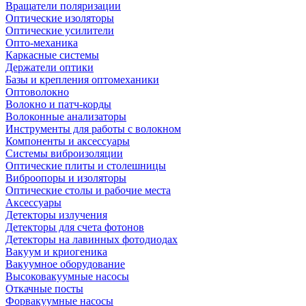
Вращатели поляризации
Оптические изоляторы
Оптические усилители
Опто-механика
Каркасные системы
Держатели оптики
Базы и крепления оптомеханики
Оптоволокно
Волокно и патч-корды
Волоконные анализаторы
Инструменты для работы с волокном
Компоненты и аксессуары
Системы виброизоляции
Оптические плиты и столешницы
Виброопоры и изоляторы
Оптические столы и рабочие места
Аксессуары
Детекторы излучения
Детекторы для счета фотонов
Детекторы на лавинных фотодиодах
Вакуум и криогеника
Вакуумное оборудование
Высоковакуумные насосы
Откачные посты
Форвакуумные насосы