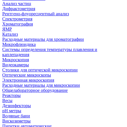
Анализ частиц
Дифрактометрия
Рентгено-флуоресцентный анализ
Спектрометрия
Хроматография
ЯМР
Катализ
Расходные материалы для хроматографии
Микрофлюидика
Системы определения температуры плавления и
каплепадения
Микроскопия
Видеокамеры
Столики для оптической микроскопии
Оптические микроскопы
Электронная микроскопия
Расходные материалы для микроскопии
Общелабораторное оборудование
Реакторы
Весы
Дезинфекторы
рН метры
Водяные бани
Вискозиметры
Пипетки автоматические