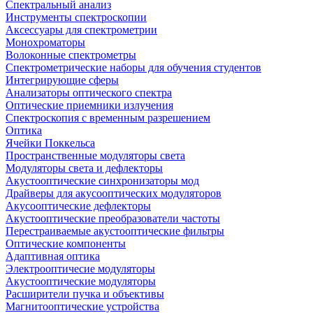
Спектральный анализ
Инструменты спектроскопии
Аксессуары для спектрометрии
Монохроматоры
Волоконные спектрометры
Спектрометрические наборы для обучения студентов
Интегрирующие сферы
Анализаторы оптического спектра
Оптические приемники излучения
Спектроскопия с временным разрешением
Оптика
Ячейки Поккельса
Пространственные модуляторы света
Модуляторы света и дефлекторы
Акустооптические синхронизаторы мод
Драйверы для акусооптических модуляторов
Акусооптические дефлекторы
Акустооптические преобразователи частоты
Перестраиваемые акустооптические фильтры
Оптические компоненты
Адаптивная оптика
Электрооптичесие модуляторы
Акустооптические модуляторы
Расширители пучка и объективы
Магнитооптические устройства