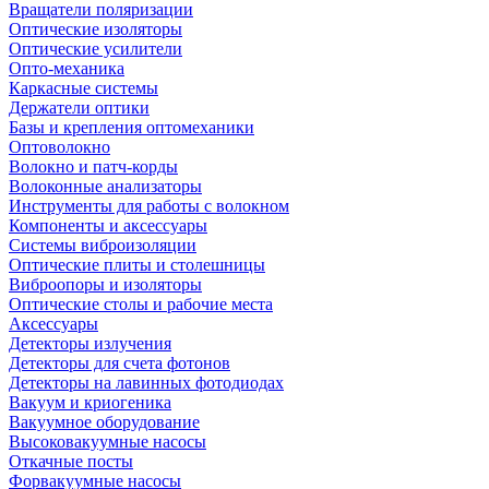
Вращатели поляризации
Оптические изоляторы
Оптические усилители
Опто-механика
Каркасные системы
Держатели оптики
Базы и крепления оптомеханики
Оптоволокно
Волокно и патч-корды
Волоконные анализаторы
Инструменты для работы с волокном
Компоненты и аксессуары
Системы виброизоляции
Оптические плиты и столешницы
Виброопоры и изоляторы
Оптические столы и рабочие места
Аксессуары
Детекторы излучения
Детекторы для счета фотонов
Детекторы на лавинных фотодиодах
Вакуум и криогеника
Вакуумное оборудование
Высоковакуумные насосы
Откачные посты
Форвакуумные насосы