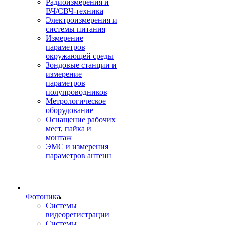
Радиоизмерения и
ВЧ/СВЧ-техника
Электроизмерения и
системы питания
Измерение
параметров
окружающей среды
Зондовые станции и
измерение
параметров
полупроводников
Метрологическое
оборудование
Оснащение рабочих
мест, пайка и
монтаж
ЭМС и измерения
параметров антенн
Фотоника
Cистемы
видеорегистрации
Системы