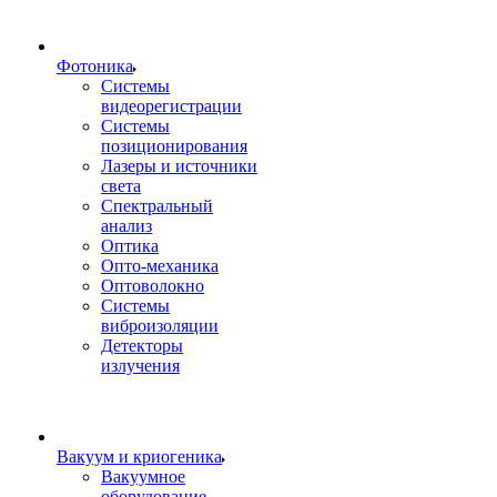
Фотоника
Cистемы
видеорегистрации
Системы
позиционирования
Лазеры и источники
света
Спектральный
анализ
Оптика
Опто-механика
Оптоволокно
Системы
виброизоляции
Детекторы
излучения
Вакуум и криогеника
Вакуумное
оборудование