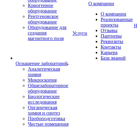
О компании
Криогенное
оборудование
О компании
Рентгеновское
Реализованные
оборудование
проекты
Н
Оборудование для
Отзывы
создания
Услуги
Партнеры
магнитного поля
Реквизиты
Контакты
Карьера
База знаний
Оснащение лабораторий
Аналитическая
химия
Микроскопия
Общелабораторное
оборудование
Биологические
исследования
Органическая
химия и синтез
Пробоподготовка
Чистые помещения