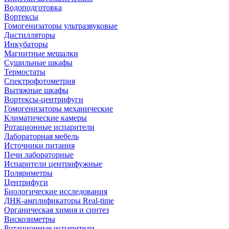
Водоподготовка
Вортексы
Гомогенизаторы ультразвуковые
Дистилляторы
Инкубаторы
Магнитные мешалки
Сушильные шкафы
Термостаты
Спектрофотометрия
Вытяжные шкафы
Вортексы-центрифуги
Гомогенизаторы механические
Климатические камеры
Ротационные испарители
Лабораторная мебель
Источники питания
Печи лабораторные
Испарители центрифужные
Поляриметры
Центрифуги
Биологические исследования
ДНК-амплификаторы Real-time
Органическая химия и синтез
Вискозиметры
Ротационные испарители