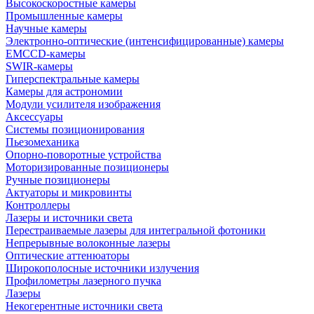
Высокоскоростные камеры
Промышленные камеры
Научные камеры
Электронно-оптические (интенсифицированные) камеры
EMCCD-камеры
SWIR-камеры
Гиперспектральные камеры
Камеры для астрономии
Модули усилителя изображения
Аксессуары
Системы позиционирования
Пьезомеханика
Опорно-поворотные устройства
Моторизированные позиционеры
Ручные позиционеры
Актуаторы и микровинты
Контроллеры
Лазеры и источники света
Перестраиваемые лазеры для интегральной фотоники
Непрерывные волоконные лазеры
Оптические аттенюаторы
Широкополосные источники излучения
Профилометры лазерного пучка
Лазеры
Некогерентные источники света