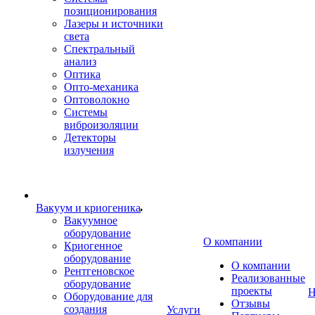
позиционирования
Лазеры и источники
света
Спектральный
анализ
Оптика
Опто-механика
Оптоволокно
Системы
виброизоляции
Детекторы
излучения
Вакуум и криогеника
Вакуумное
оборудование
О компании
Криогенное
оборудование
О компании
Рентгеновское
Реализованные
оборудование
проекты
Н
Оборудование для
Отзывы
создания
Услуги