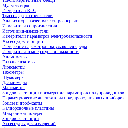
Токоизмерительные клещи
Мультиметры
Измерители RLC
Трассо-, дефектоискатели
Анализаторы качества электроэнергии
Измерители сопротивления
Источники-измерители
Измерители параметров электробезопасности
Аксессуары и опции
Измерение параметров окружающей среды
Измерители температуры и влажности
Анемометры
Газоанализаторы
Люксметры
Тахометры
Шумомеры
Дальномеры
Манометры
Зондовые станции и измерение параметров полупроводников
Параметрические анализаторы полупроводниковых приборов
Зонды и проб-карты
Калибровочные пластины
Микропозиционеры
Зондовые станции
Аксессуары для измерений