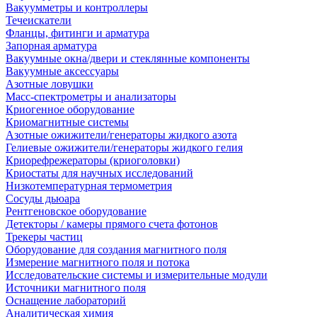
Вакуумметры и контроллеры
Течеискатели
Фланцы, фитинги и арматура
Запорная арматура
Вакуумные окна/двери и стеклянные компоненты
Вакуумные аксессуары
Азотные ловушки
Масс-спектрометры и анализаторы
Криогенное оборудование
Криомагнитные системы
Азотные ожижители/генераторы жидкого азота
Гелиевые ожижители/генераторы жидкого гелия
Криорефрежераторы (криоголовки)
Криостаты для научных исследований
Низкотемпературная термометрия
Сосуды дьюара
Рентгеновское оборудование
Детекторы / камеры прямого счета фотонов
Трекеры частиц
Оборудование для создания магнитного поля
Измерение магнитного поля и потока
Исследовательские системы и измерительные модули
Источники магнитного поля
Оснащение лабораторий
Аналитическая химия