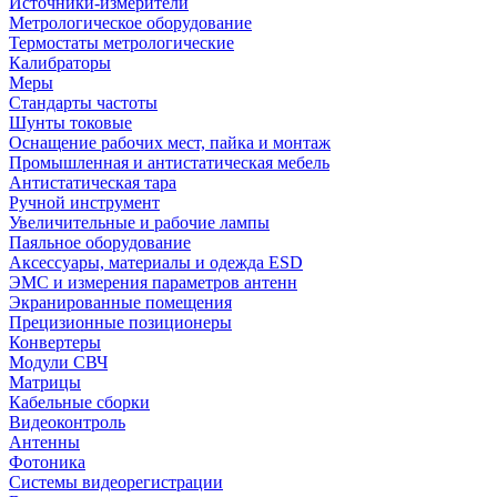
Источники-измерители
Метрологическое оборудование
Термостаты метрологические
Калибраторы
Меры
Стандарты частоты
Шунты токовые
Оснащение рабочих мест, пайка и монтаж
Промышленная и антистатическая мебель
Антистатическая тара
Ручной инструмент
Увеличительные и рабочие лампы
Паяльное оборудование
Аксессуары, материалы и одежда ESD
ЭМС и измерения параметров антенн
Экранированные помещения
Прецизионные позиционеры
Конвертеры
Модули СВЧ
Матрицы
Кабельные сборки
Видеоконтроль
Антенны
Фотоника
Cистемы видеорегистрации