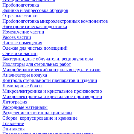
Пробоподготовка
Заливка и запрессовка образцов
Отрезные станки
Пробоподготовка микроэлектронных компонентов
Электролитическая подготовка
Измельчение частиц
Рассев частиц
Чистые помещения
Одежда для чистых помещений
Счетчики частиц
Бактерицидные облучатели, рециркуляторы
Изоляторы для стерильных работ
Микробиологический контроль воздуха и газов
Анализаторы воздуха
Контроль стерильности препаратов и изделий
Ламинарные боксы
Микроэлектроника и кристальное производство
Микроэлектроника и кристальное производство
Литография
Расходные материалы
Разделение пластин на кристаллы
Сборка, корпусирование и хранение
Травление
Эпитаксия