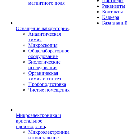
Партнеры
магнитного поля
Реквизиты
Контакты
Карьера
База знаний
Оснащение лабораторий
Аналитическая
химия
Микроскопия
Общелабораторное
оборудование
Биологические
исследования
Органическая
химия и синтез
Пробоподготовка
Чистые помещения
Микроэлектроника и
кристальное
производство
Микроэлектроника
и кристальное