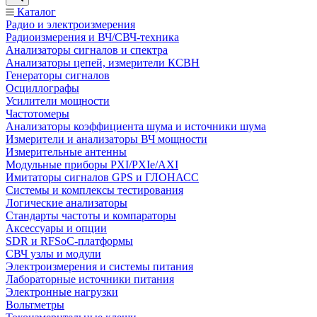
Каталог
Радио и электроизмерения
Радиоизмерения и ВЧ/СВЧ-техника
Анализаторы сигналов и спектра
Анализаторы цепей, измерители КСВН
Генераторы сигналов
Осциллографы
Усилители мощности
Частотомеры
Анализаторы коэффициента шума и источники шума
Измерители и анализаторы ВЧ мощности
Измерительные антенны
Модульные приборы PXI/PXIe/AXI
Имитаторы сигналов GPS и ГЛОНАСС
Системы и комплексы тестирования
Логические анализаторы
Стандарты частоты и компараторы
Аксессуары и опции
SDR и RFSoC‑платформы
СВЧ узлы и модули
Электроизмерения и системы питания
Лабораторные источники питания
Электронные нагрузки
Вольтметры