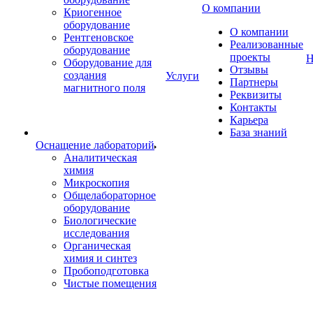
О компании
Криогенное
оборудование
О компании
Рентгеновское
Реализованные
оборудование
проекты
Н
Оборудование для
Отзывы
создания
Услуги
Партнеры
магнитного поля
Реквизиты
Контакты
Карьера
База знаний
Оснащение лабораторий
Аналитическая
химия
Микроскопия
Общелабораторное
оборудование
Биологические
исследования
Органическая
химия и синтез
Пробоподготовка
Чистые помещения