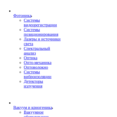
Фотоника
Cистемы
видеорегистрации
Системы
позиционирования
Лазеры и источники
света
Спектральный
анализ
Оптика
Опто-механика
Оптоволокно
Системы
виброизоляции
Детекторы
излучения
Вакуум и криогеника
Вакуумное
оборудование