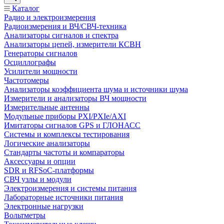
Каталог
Радио и электроизмерения
Радиоизмерения и ВЧ/СВЧ-техника
Анализаторы сигналов и спектра
Анализаторы цепей, измерители КСВН
Генераторы сигналов
Осциллографы
Усилители мощности
Частотомеры
Анализаторы коэффициента шума и источники шума
Измерители и анализаторы ВЧ мощности
Измерительные антенны
Модульные приборы PXI/PXIe/AXI
Имитаторы сигналов GPS и ГЛОНАСС
Системы и комплексы тестирования
Логические анализаторы
Стандарты частоты и компараторы
Аксессуары и опции
SDR и RFSoC‑платформы
СВЧ узлы и модули
Электроизмерения и системы питания
Лабораторные источники питания
Электронные нагрузки
Вольтметры