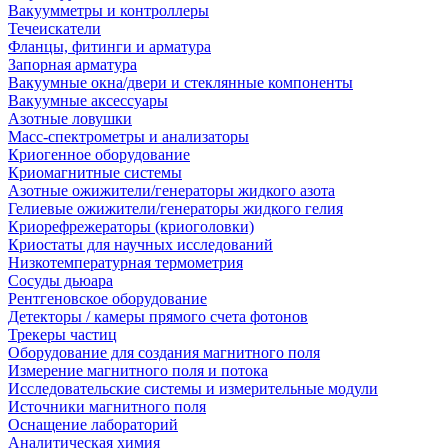
Вакуумметры и контроллеры
Течеискатели
Фланцы, фитинги и арматура
Запорная арматура
Вакуумные окна/двери и стеклянные компоненты
Вакуумные аксессуары
Азотные ловушки
Масс-спектрометры и анализаторы
Криогенное оборудование
Криомагнитные системы
Азотные ожижители/генераторы жидкого азота
Гелиевые ожижители/генераторы жидкого гелия
Криорефрежераторы (криоголовки)
Криостаты для научных исследований
Низкотемпературная термометрия
Сосуды дьюара
Рентгеновское оборудование
Детекторы / камеры прямого счета фотонов
Трекеры частиц
Оборудование для создания магнитного поля
Измерение магнитного поля и потока
Исследовательские системы и измерительные модули
Источники магнитного поля
Оснащение лабораторий
Аналитическая химия