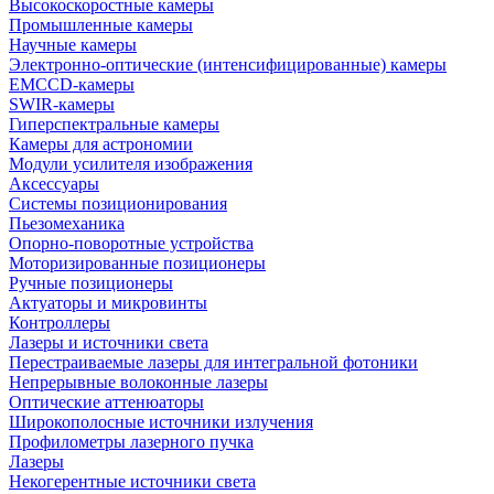
Высокоскоростные камеры
Промышленные камеры
Научные камеры
Электронно-оптические (интенсифицированные) камеры
EMCCD-камеры
SWIR-камеры
Гиперспектральные камеры
Камеры для астрономии
Модули усилителя изображения
Аксессуары
Системы позиционирования
Пьезомеханика
Опорно-поворотные устройства
Моторизированные позиционеры
Ручные позиционеры
Актуаторы и микровинты
Контроллеры
Лазеры и источники света
Перестраиваемые лазеры для интегральной фотоники
Непрерывные волоконные лазеры
Оптические аттенюаторы
Широкополосные источники излучения
Профилометры лазерного пучка
Лазеры
Некогерентные источники света