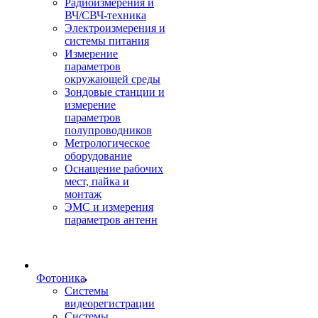
Радиоизмерения и
ВЧ/СВЧ-техника
Электроизмерения и
системы питания
Измерение
параметров
окружающей среды
Зондовые станции и
измерение
параметров
полупроводников
Метрологическое
оборудование
Оснащение рабочих
мест, пайка и
монтаж
ЭМС и измерения
параметров антенн
Фотоника
Cистемы
видеорегистрации
Системы