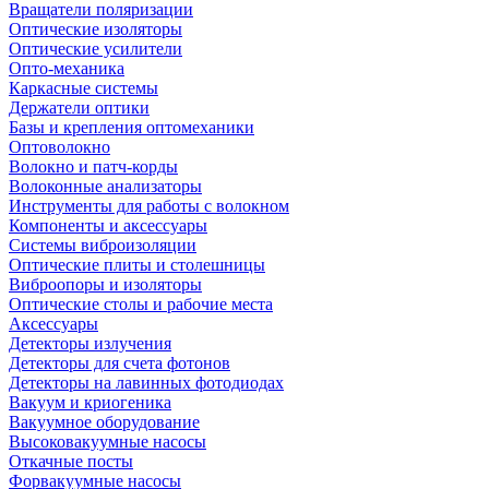
Вращатели поляризации
Оптические изоляторы
Оптические усилители
Опто-механика
Каркасные системы
Держатели оптики
Базы и крепления оптомеханики
Оптоволокно
Волокно и патч-корды
Волоконные анализаторы
Инструменты для работы с волокном
Компоненты и аксессуары
Системы виброизоляции
Оптические плиты и столешницы
Виброопоры и изоляторы
Оптические столы и рабочие места
Аксессуары
Детекторы излучения
Детекторы для счета фотонов
Детекторы на лавинных фотодиодах
Вакуум и криогеника
Вакуумное оборудование
Высоковакуумные насосы
Откачные посты
Форвакуумные насосы