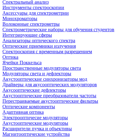
Спектральный анализ
Инструменты спектроскопии
Аксессуары для спектрометрии
Монохроматоры
Волоконные спектрометры
Спектрометрические наборы для обучения студентов
Интегрирующие сферы
Анализаторы оптического спектра
Оптические приемники излучения
Спектроскопия с временным разрешением
Оптика
Ячейки Поккельса
Пространственные модуляторы света
Модуляторы света и дефлекторы
Акустооптические синхронизаторы мод
Драйверы для акусооптических модуляторов
Акусооптические дефлекторы
Акустооптические преобразователи частоты
Перестраиваемые акустооптические фильтры
Оптические компоненты
Адаптивная оптика
Электрооптичесие модуляторы
Акустооптические модуляторы
Расширители пучка и объективы
Магнитооптические устройства