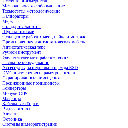
Источники-измерители
Метрологическое оборудование
Термостаты метрологические
Калибраторы
Меры
Стандарты частоты
Шунты токовые
Оснащение рабочих мест, пайка и монтаж
Промышленная и антистатическая мебель
Антистатическая тара
Ручной инструмент
Увеличительные и рабочие лампы
Паяльное оборудование
Аксессуары, материалы и одежда ESD
ЭМС и измерения параметров антенн
Экранированные помещения
Прецизионные позиционеры
Конвертеры
Модули СВЧ
Матрицы
Кабельные сборки
Видеоконтроль
Антенны
Фотоника
Cистемы видеорегистрации