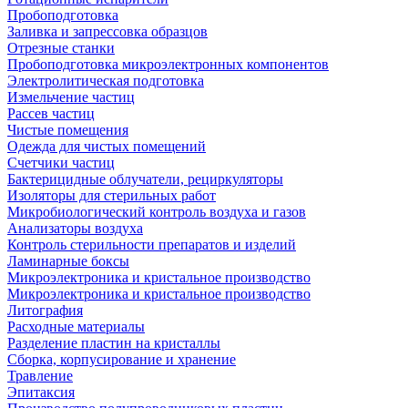
Пробоподготовка
Заливка и запрессовка образцов
Отрезные станки
Пробоподготовка микроэлектронных компонентов
Электролитическая подготовка
Измельчение частиц
Рассев частиц
Чистые помещения
Одежда для чистых помещений
Счетчики частиц
Бактерицидные облучатели, рециркуляторы
Изоляторы для стерильных работ
Микробиологический контроль воздуха и газов
Анализаторы воздуха
Контроль стерильности препаратов и изделий
Ламинарные боксы
Микроэлектроника и кристальное производство
Микроэлектроника и кристальное производство
Литография
Расходные материалы
Разделение пластин на кристаллы
Сборка, корпусирование и хранение
Травление
Эпитаксия