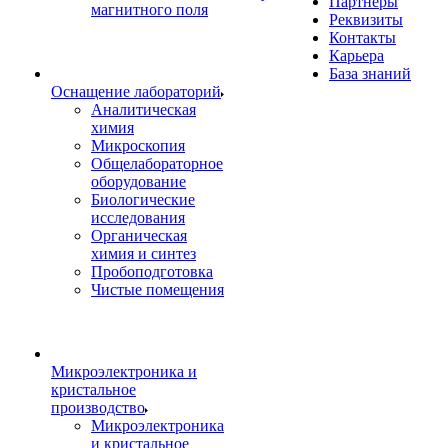
Партнеры
магнитного поля
Реквизиты
Контакты
Карьера
База знаний
Оснащение лабораторий
Аналитическая
химия
Микроскопия
Общелабораторное
оборудование
Биологические
исследования
Органическая
химия и синтез
Пробоподготовка
Чистые помещения
Микроэлектроника и
кристальное
производство
Микроэлектроника
и кристальное