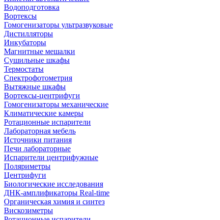
Водоподготовка
Вортексы
Гомогенизаторы ультразвуковые
Дистилляторы
Инкубаторы
Магнитные мешалки
Сушильные шкафы
Термостаты
Спектрофотометрия
Вытяжные шкафы
Вортексы-центрифуги
Гомогенизаторы механические
Климатические камеры
Ротационные испарители
Лабораторная мебель
Источники питания
Печи лабораторные
Испарители центрифужные
Поляриметры
Центрифуги
Биологические исследования
ДНК-амплификаторы Real-time
Органическая химия и синтез
Вискозиметры
Ротационные испарители