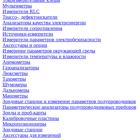
Токоизмерительные клещи
Мультиметры
Измерители RLC
Трассо-, дефектоискатели
Анализаторы качества электроэнергии
Измерители сопротивления
Источники-измерители
Измерители параметров электробезопасности
Аксессуары и опции
Измерение параметров окружающей среды
Измерители температуры и влажности
Анемометры
Газоанализаторы
Люксметры
Тахометры
Шумомеры
Дальномеры
Манометры
Зондовые станции и измерение параметров полупроводников
Параметрические анализаторы полупроводниковых приборов
Зонды и проб-карты
Калибровочные пластины
Микропозиционеры
Зондовые станции
Аксессуары для измерений