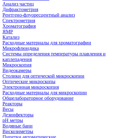
Анализ частиц
Дифрактометрия
Рентгено-флуоресцентный анализ
Спектрометрия
Хроматография
ЯМР
Катализ
Расходные материалы для хроматографии
Микрофлюидика
Системы определения температуры плавления и
каплепадения
Микроскопия
Видеокамеры
Столики для оптической микроскопии
Оптические микроскопы
Электронная микроскопия
Расходные материалы для микроскопии
Общелабораторное оборудование
Реакторы
Весы
Дезинфекторы
рН метры
Водяные бани
Вискозиметры
Пипетки автоматические