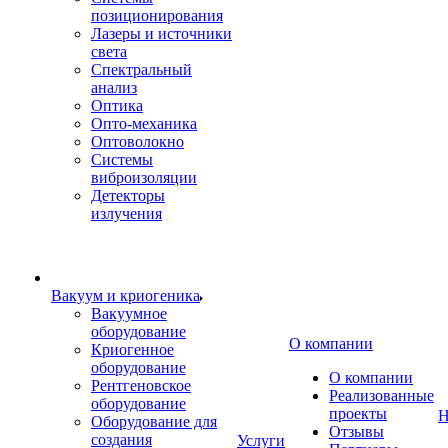
позиционирования
Лазеры и источники
света
Спектральный
анализ
Оптика
Опто-механика
Оптоволокно
Системы
виброизоляции
Детекторы
излучения
Вакуум и криогеника
Вакуумное
оборудование
О компании
Криогенное
оборудование
О компании
Рентгеновское
Реализованные
оборудование
проекты
Н
Оборудование для
Отзывы
создания
Услуги